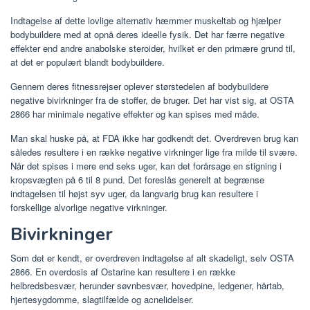
Indtagelse af dette lovlige alternativ hæmmer muskeltab og hjælper
bodybuildere med at opnå deres ideelle fysik. Det har færre negative
effekter end andre anabolske steroider, hvilket er den primære grund til,
at det er populært blandt bodybuildere.
Gennem deres fitnessrejser oplever størstedelen af ​​bodybuildere
negative bivirkninger fra de stoffer, de bruger. Det har vist sig, at OSTA
2866 har minimale negative effekter og kan spises med måde.
Man skal huske på, at FDA ikke har godkendt det. Overdreven brug kan
således resultere i en række negative virkninger lige fra milde til svære.
Når det spises i mere end seks uger, kan det forårsage en stigning i
kropsvægten på 6 til 8 pund. Det foreslås generelt at begrænse
indtagelsen til højst syv uger, da langvarig brug kan resultere i
forskellige alvorlige negative virkninger.
Bivirkninger
Som det er kendt, er overdreven indtagelse af alt skadeligt, selv OSTA
2866. En overdosis af Ostarine kan resultere i en række
helbredsbesvær, herunder søvnbesvær, hovedpine, ledgener, hårtab,
hjertesygdomme, slagtilfælde og acnelidelser.