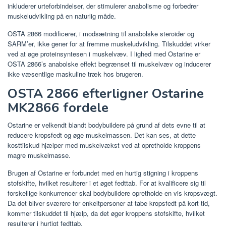
inkluderer urteforbindelser, der stimulerer anabolisme og forbedrer
muskeludvikling på en naturlig måde.
OSTA 2866 modificerer, i modsætning til anabolske steroider og
SARM’er, ikke gener for at fremme muskeludvikling. Tilskuddet virker
ved at øge proteinsyntesen i muskelvæv. I lighed med Ostarine er
OSTA 2866’s anabolske effekt begrænset til muskelvæv og inducerer
ikke væsentlige maskuline træk hos brugeren.
OSTA 2866 efterligner Ostarine
MK2866 fordele
Ostarine er velkendt blandt bodybuildere på grund af dets evne til at
reducere kropsfedt og øge muskelmassen. Det kan ses, at dette
kosttilskud hjælper med muskelvækst ved at opretholde kroppens
magre muskelmasse.
Brugen af ​​Ostarine er forbundet med en hurtig stigning i kroppens
stofskifte, hvilket resulterer i et øget fedttab. For at kvalificere sig til
forskellige konkurrencer skal bodybuildere opretholde en vis kropsvægt.
Da det bliver sværere for enkeltpersoner at tabe kropsfedt på kort tid,
kommer tilskuddet til hjælp, da det øger kroppens stofskifte, hvilket
resulterer i hurtigt fedttab.