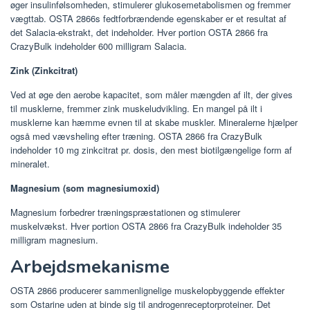
øger insulinfølsomheden, stimulerer glukosemetabolismen og fremmer
vægttab. OSTA 2866s fedtforbrændende egenskaber er et resultat af
det Salacia-ekstrakt, det indeholder. Hver portion OSTA 2866 fra
CrazyBulk indeholder 600 milligram Salacia.
Zink (Zinkcitrat)
Ved at øge den aerobe kapacitet, som måler mængden af ​​ilt, der gives
til musklerne, fremmer zink muskeludvikling. En mangel på ilt i
musklerne kan hæmme evnen til at skabe muskler. Mineralerne hjælper
også med vævsheling efter træning. OSTA 2866 fra CrazyBulk
indeholder 10 mg zinkcitrat pr. dosis, den mest biotilgængelige form af
mineralet.
Magnesium (som magnesiumoxid)
Magnesium forbedrer træningspræstationen og stimulerer
muskelvækst. Hver portion OSTA 2866 fra CrazyBulk indeholder 35
milligram magnesium.
Arbejdsmekanisme
OSTA 2866 producerer sammenlignelige muskelopbyggende effekter
som Ostarine uden at binde sig til androgenreceptorproteiner. Det