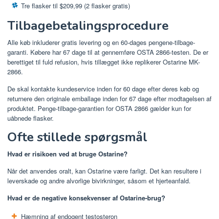
Tre flasker til $209,99 (2 flasker gratis)
Tilbagebetalingsprocedure
Alle køb inkluderer gratis levering og en 60-dages pengene-tilbage-
garanti. Købere har 67 dage til at gennemføre OSTA 2866-testen. De er
berettiget til fuld refusion, hvis tillægget ikke replikerer Ostarine MK-
2866.
De skal kontakte kundeservice inden for 60 dage efter deres køb og
returnere den originale emballage inden for 67 dage efter modtagelsen af
​​produktet. Penge-tilbage-garantien for OSTA 2866 gælder kun for
uåbnede flasker.
Ofte stillede spørgsmål
Hvad er risikoen ved at bruge Ostarine?
Når det anvendes oralt, kan Ostarine være farligt. Det kan resultere i
leverskade og andre alvorlige bivirkninger, såsom et hjerteanfald.
Hvad er de negative konsekvenser af Ostarine-brug?
Hæmning af endogent testosteron