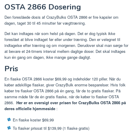
OSTA 2866 Dosering
Den foreslåede dosis af CrazyBulks OSTA 2866 er fire kapsler om
dagen, taget 30 til 45 minutter før vægttræning.
Det kan indtages når som helst på dagen. Det er dog typisk ikke
foreslået at blive indtaget før eller under træning. Den er velegnet til
indtagelse efter træning og om morgenen. Derudover skal man sørge for
at bevare et 24-timers interval mellem daglige doser. Det skal indtages
kun én gang om dagen, ikke mange gange dagligt.
Pris
En flaske OSTA 2866 koster $69,99 og indeholder 120 piller. Når du
køber adskillige flasker, giver CrazyBulk enorme besparelser. Hvis folk
køber tre flasker OSTA 2866 på én gang, får de to gratis flasker. På
samme måde får de én gratis flaske, når de køber to flasker OSTA
2866.
Her er en oversigt over prisen for CrazyBulks OSTA 2866 på
deres officielle hjemmeside
:
En flaske koster $69,99
To flasker prissat til $139,99 (1 flaske gratis)