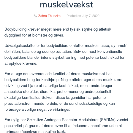
muskelvækst
By
Zahra Thunzira
Posted on
July 7, 2022
Bodybuilding kræver meget mere end fysisk styrke og atletisk
dygtighed for at blomstre og trives.
Udvælgelseskriterier for bodybuildere omfatter muskelmasse, symmetri,
definition, balance og scenepræstation. Selv de mest konventionelle
bodybuildere blander intens styrketræning med potente kosttilskud for
at opfylde kravene.
For at øge den overordnede kvalitet af deres muskelvækst har
bodybuildere brug for kosthjælp. Nogle atleter øger deres muskulære
udvikling ved hjælp af naturlige kosttilskud, mens andre bruger
anabolske steroider, diuretika, prohormoner og andre potentielt
skadelige kemikalier. Selvom disse lægemidler har potente
præstationsfremmende fordele, er de sundhedsskadelige og kan
forårsage alvorlige negative virkninger.
For nylig har Selektive Androgen Receptor Modulatorer (SARMs) vundet
popularitet på grund af deres evne til at inducere anabolisme uden at
forårsage åbenlyse maskuline træk.