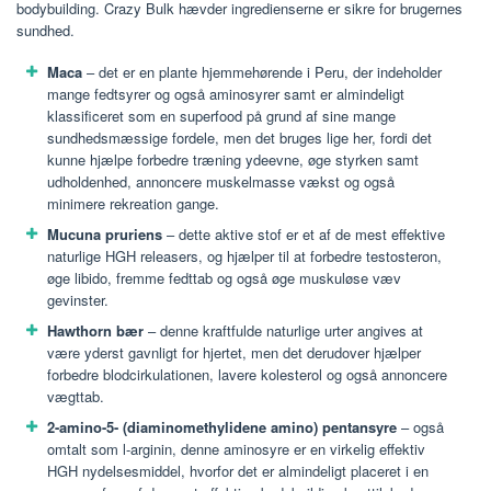
bodybuilding. Crazy Bulk hævder ingredienserne er sikre for brugernes
sundhed.
Maca
– det er en plante hjemmehørende i Peru, der indeholder
mange fedtsyrer og også aminosyrer samt er almindeligt
klassificeret som en superfood på grund af sine mange
sundhedsmæssige fordele, men det bruges lige her, fordi det
kunne hjælpe forbedre træning ydeevne, øge styrken samt
udholdenhed, annoncere muskelmasse vækst og også
minimere rekreation gange.
Mucuna pruriens
– dette aktive stof er et af de mest effektive
naturlige HGH releasers, og hjælper til at forbedre testosteron,
øge libido, fremme fedttab og også øge muskuløse væv
gevinster.
Hawthorn bær
– denne kraftfulde naturlige urter angives at
være yderst gavnligt for hjertet, men det derudover hjælper
forbedre blodcirkulationen, lavere kolesterol og også annoncere
vægttab.
2-amino-5- (diaminomethylidene amino) pentansyre
– også
omtalt som l-arginin, denne aminosyre er en virkelig effektiv
HGH nydelsesmiddel, hvorfor det er almindeligt placeret i en