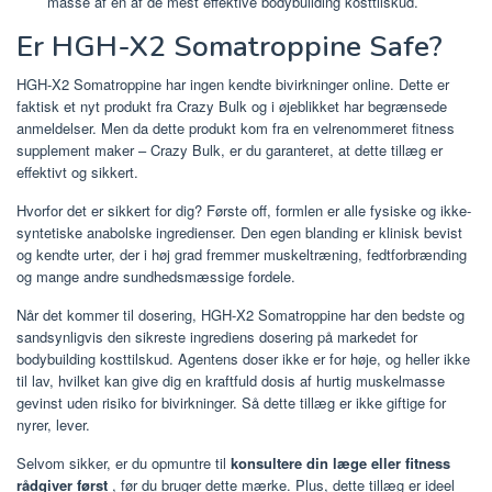
masse af en af de mest effektive bodybuilding kosttilskud.
Er HGH-X2 Somatroppine Safe?
HGH-X2 Somatroppine har ingen kendte bivirkninger online. Dette er
faktisk et nyt produkt fra Crazy Bulk og i øjeblikket har begrænsede
anmeldelser. Men da dette produkt kom fra en velrenommeret fitness
supplement maker – Crazy Bulk, er du garanteret, at dette tillæg er
effektivt og sikkert.
Hvorfor det er sikkert for dig? Første off, formlen er alle fysiske og ikke-
syntetiske anabolske ingredienser. Den egen blanding er klinisk bevist
og kendte urter, der i høj grad fremmer muskeltræning, fedtforbrænding
og mange andre sundhedsmæssige fordele.
Når det kommer til dosering, HGH-X2 Somatroppine har den bedste og
sandsynligvis den sikreste ingrediens dosering på markedet for
bodybuilding kosttilskud. Agentens doser ikke er for høje, og heller ikke
til lav, hvilket kan give dig en kraftfuld dosis af hurtig muskelmasse
gevinst uden risiko for bivirkninger. Så dette tillæg er ikke giftige for
nyrer, lever.
Selvom sikker, er du opmuntre til
konsultere din læge eller fitness
rådgiver først
, før du bruger dette mærke. Plus, dette tillæg er ideel