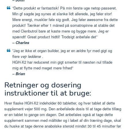
”Dette produkt er fantastisk! På min første uge netop passeret.
Min gf sagde jeg synes at slanke lidt allerede, jeg føler stor!
Mere energi, muskler føle sig godt. Jeg føler awesome fra dette
produkt! Tænker efter 1 måned på somatropinne at stable det
med Clenbutrol bare at kaste mere og bygge mere. Jeg er
spændt! Great product hidtil! Trodsigt anbefale det”
– Charles
”Jeg er ikke et organ builder, jeg er en ældre fyr med gigt og
flere
vejr leddene
.
HGH-X2 har reduceret min gigt smerter til næsten nul tillade
mig at flytte med meget mere frihed”
– Brian
Retninger og dosering
instruktioner til at bruge:
Hver flaske HGH-X2 indeholder 60 tabletter, og hver tablet af dette
supplement vejer 500 mg. Den anbefalede dosis til at tage dette tillæg
er en tablet to gange om dagen. Det anbefales også at tage dette
supplement sammen med måltider og i løbet af din træning dage, skal
du huske at tage denne anabolske steroid mindst 30 til 45 minutter før