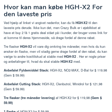
Hvor kan man købe HGH-X2 For
den laveste pris
Ved hjælp af linket vi angivet nedenfor, kan du få
HGH-X2
til den
laveste pris derude. Ikke kun det, men Crazy Bulk er i øjeblikket at
have et buy 2 få 1 gratis deal stået på i kunder, der bruger vores link for
at komme til deres hjemmeside, så drage fordel af denne rabat.
Tre flasker
HGH-X2
vil vare dig omkring tre måneder, men hvis du kun
ønsker én flaske, men vil stadig gerne drage fordel af den rabat, du kan
vælge to andre kosttilskud at stable med
HGH-X2
. Her er nogle priser
og anbefalinger til, hvad du skal stable
HGH-X2
med.
Anbefalet Fyldemiddel Stack:
HGH-X2, NO2-MAX, D-Bal for $ 119,98
(Gem $ 59.99)
Anbefalet Cutting Stack:
HGH-X2, Clenbutrol, Winidrol for $ 121,98
(Gem $ 59.99)
Tre flasker
(tre måneder levering)
af HGH-X2 for $ 119,98
(Gem $
59.99)
1 flaske
af HGH-X2 for $ 59,99