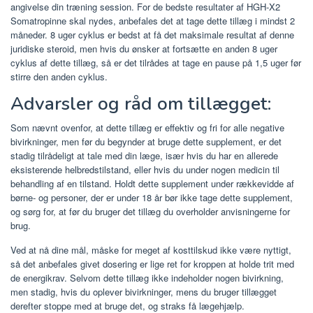
angivelse din træning session. For de bedste resultater af HGH-X2
Somatropinne skal nydes, anbefales det at tage dette tillæg i mindst 2
måneder. 8 uger cyklus er bedst at få det maksimale resultat af denne
juridiske steroid, men hvis du ønsker at fortsætte en anden 8 uger
cyklus af dette tillæg, så er det tilrådes at tage en pause på 1,5 uger før
stirre den anden cyklus.
Advarsler og råd om tillægget:
Som nævnt ovenfor, at dette tillæg er effektiv og fri for alle negative
bivirkninger, men før du begynder at bruge dette supplement, er det
stadig tilrådeligt at tale med din læge, især hvis du har en allerede
eksisterende helbredstilstand, eller hvis du under nogen medicin til
behandling af en tilstand. Holdt dette supplement under rækkevidde af
børne- og personer, der er under 18 år bør ikke tage dette supplement,
og sørg for, at før du bruger det tillæg du overholder anvisningerne for
brug.
Ved at nå dine mål, måske for meget af kosttilskud ikke være nyttigt,
så det anbefales givet dosering er lige ret for kroppen at holde trit med
de energikrav. Selvom dette tillæg ikke indeholder nogen bivirkning,
men stadig, hvis du oplever bivirkninger, mens du bruger tillægget
derefter stoppe med at bruge det, og straks få lægehjælp.