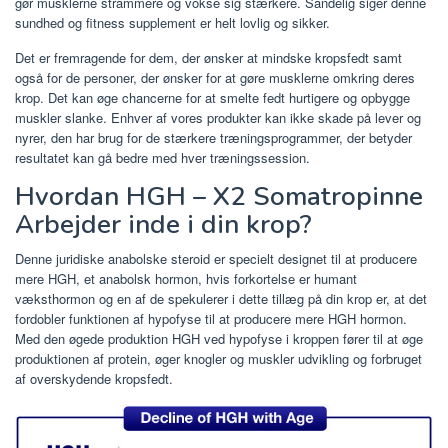
gør musklerne strammere og vokse sig stærkere. Sandelig siger denne
sundhed og fitness supplement er helt lovlig og sikker.
Det er fremragende for dem, der ønsker at mindske kropsfedt samt
også for de personer, der ønsker for at gøre musklerne omkring deres
krop. Det kan øge chancerne for at smelte fedt hurtigere og opbygge
muskler slanke. Enhver af vores produkter kan ikke skade på lever og
nyrer, den har brug for de stærkere træningsprogrammer, der betyder
resultatet kan gå bedre med hver træningssession.
Hvordan HGH – X2 Somatropinne
Arbejder inde i din krop?
Denne juridiske anabolske steroid er specielt designet til at producere
mere HGH, et anabolsk hormon, hvis forkortelse er humant
væksthormon og en af ​​de spekulerer i dette tillæg på din krop er, at det
fordobler funktionen af ​​hypofyse til at producere mere HGH hormon.
Med den øgede produktion HGH ved hypofyse i kroppen fører til at øge
produktionen af ​​protein, øger knogler og muskler udvikling og forbruget
af overskydende kropsfedt.