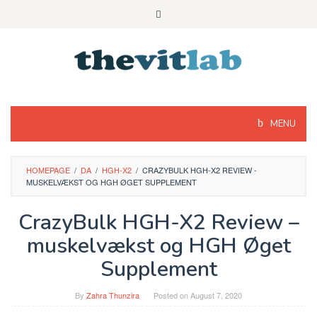
Skip
to
content
MENU
HOMEPAGE
/
DA
/
HGH-X2
/
CRAZYBULK HGH-X2 REVIEW -
MUSKELVÆKST OG HGH ØGET SUPPLEMENT
CrazyBulk HGH-X2 Review –
muskelvækst og HGH Øget
Supplement
By
Zahra Thunzira
Posted on
August 7, 2020