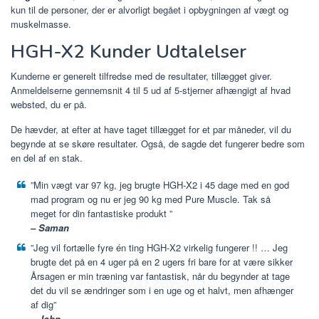
kun til de personer, der er alvorligt begået i opbygningen af vægt og
muskelmasse.
HGH-X2 Kunder Udtalelser
Kunderne er generelt tilfredse med de resultater, tillægget giver.
Anmeldelserne gennemsnit 4 til 5 ud af 5-stjerner afhængigt af hvad
websted, du er på.
De hævder, at efter at have taget tillægget for et par måneder, vil du
begynde at se skøre resultater. Også, de sagde det fungerer bedre som
en del af en stak.
”Min vægt var 97 kg, jeg brugte HGH-X2 i 45 dage med en god
mad program og nu er jeg 90 kg med Pure Muscle. Tak så
meget for din fantastiske produkt ”
– Saman
”Jeg vil fortælle fyre én ting HGH-X2 virkelig fungerer !! … Jeg
brugte det på en 4 uger på en 2 ugers fri bare for at være sikker
Årsagen er min træning var fantastisk, når du begynder at tage
det du vil se ændringer som i en uge og et halvt, men afhænger
af dig”
– John