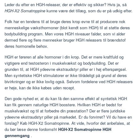
Leder du efter en HGH-releaser, der er effektiv og sikker? Hvis ja, så
HGH-X2 Somatroppine
kunne være det tillæg, som du er på udkig efter.
Folk har en tendens til at bruge deres krop evne til at producere nok
menneskelige væksthormoner (blot kendt som HGH) til at støtte deres
bodybuilding program. Men vores HGH niveauer falder, som vi alder
dermed flere og flere mennesker bruger HGH releasers til brændstof
deres hormonelle behov.
HGH er føreren af ​​alle hormoner i din krop. Det er mere kraftfuld og
vigtigere end testosteron i muskelvækst og bodybuilding. Det er
grunden til, at HGH ydeevne ekstraudstyr piller er i høj efterspørgsel.
Men syntetiske HGH stimulatorer er ikke tilrådeligt på grund af deres
bivirkninger og er ikke lovlig også. Selvom fordelene ved HGH releasers
er høje, kan de ikke købes uden recept.
Den gode nyhed er, at du kan få den samme effekt af syntetisk HGH
kan fik gennem naturlige HGH boostere. Hvilken HGH er bedst for
muskelvækst og til at forbedre din præstation? Der er flere juridiske
ydeevne ekstraudstyr piller på markedet. Er du forvirret? Vil du have en
forslag? Køb HGH-X2 Somatropinne. At vide, hvorfor det anbefales, at
du bør læse denne fordomsfri
HGH-X2 Somatropinne HGH
gennemgang
.