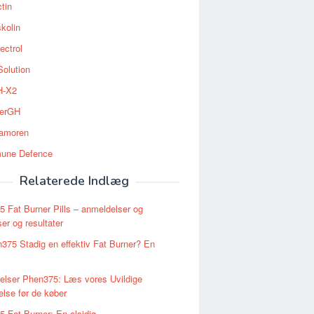
tin
kolin
ectrol
Solution
-X2
erGH
tamoren
une Defence
Relaterede Indlæg
 Fat Burner Pills – anmeldelser og
ser og resultater
375 Stadig en effektiv Fat Burner? En
elser Phen375: Læs vores Uvildige
lse før de køber
 Fat Burner: En alsidig