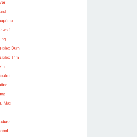
var
arol
baprime
ckwolf
king
siplex Burn
siplex Trim
xin
butrol
tine
ing
al Max
l
aduro
nabol