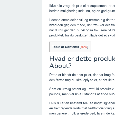
Ikke alle vægttab pille eller supplement er e
bedste muligheder, indtil nu, og en god grun
I denne anmeldelse vil jeg nærme sig dette 
hvad den gør, den måde, det trækker det fra,
når du bruger den. Vi vil også fokusere på bi
produktet, før du beslutter tillade det et skud
Table of Contents
[
show
]
Hvad er dette produk
About?
Dette er blandt de kost piller, der har brug 
den første ting du skal oplyse er, at det ikke
Som en utrolig potent og kraftfuld produkt vi
pounds, men var ikke i stand til at finde s
Hvis du er én bestemt folk så noget lignend
en fremragende kortsigtet fedtforbrænding s
men generelt, folk allerede ved, hvem de ka