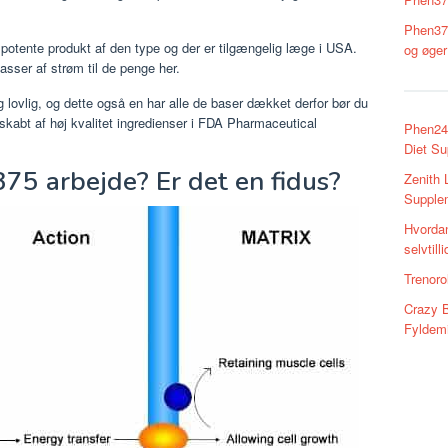
Phen375
potente produkt af den type og der er tilgængelig læge i USA.
og øger
asser af strøm til de penge her.
 og lovlig, og dette også en har alle de baser dækket derfor bør du
skabt af høj kvalitet ingredienser i FDA Pharmaceutical
Phen24 
Diet S
75 arbejde? Er det en fidus?
Zenith 
Supplem
Hvordan
selvtill
Trenoro
Crazy B
Fyldemi