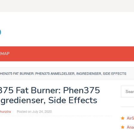
EMAP
HEN375 FAT BURNER: PHEN375 ANMELDELSER, INGREDIENSER, SIDE EFFECTS
75 Fat Burner: Phen375
Search
for:
gredienser, Side Effects
hunzira
Posted on
July 24, 2020
Air
Ana