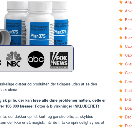
Ana
Anv
Ber
Bla
Bul
Cap
Cap
Cile
Clen
Crea
rskellige diæter og produkter, der tidligere uden at se den
ikke alene.
Cutt
D-B
isk pille, der kan løse
alle dine problemer natten, dette er
ver 106.000 læsere! Fotos & bivirkninger INKLUDERET!
Dba
r to, der dukker op lidt
kort, og ganske ofte, at skyldes
Dec
 som
der ikke er så magisk, når de måske oprindeligt synes at
Dia