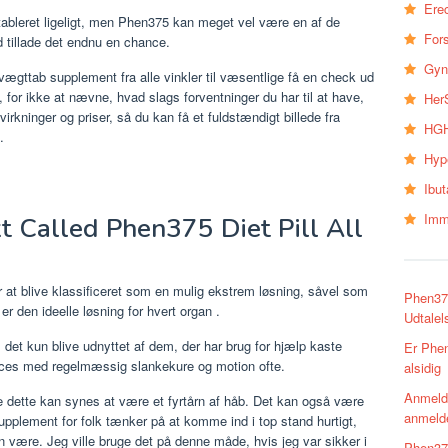
Erec
tableret ligeligt, men Phen375 kan meget vel være en af ​​de
Fors
d tillade det endnu en chance.
Gyn
vægttab supplement fra alle vinkler til væsentlige få en check ud
 for ikke at nævne, hvad slags forventninger du har til at have,
Her
virkninger og priser, så du kan få et fuldstændigt billede fra
HGH
.
Hyp
Ibu
Imm
t Called Phen375 Diet Pill All
for at blive klassificeret som en mulig ekstrem
løsning, såvel som
Phen375
 er den ideelle løsning
for hvert organ
.
Udtalel
l det kun blive udnyttet af dem, der har brug for hjælp kaste
Er Phen
ucces med regelmæssig slankekure og motion ofte.
alsidig
Anmeld
e dette kan synes at være et fyrtårn af håb. Det kan også være
anmelde
upplement for folk tænker på at komme ind i top stand hurtigt,
n være. Jeg ville bruge det på denne måde, hvis jeg var sikker i
Phen375