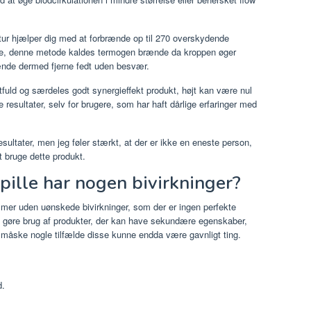
tur hjælper dig med at forbrænde op til 270 overskydende
ille, denne metode kaldes termogen brænde da kroppen øger
rænde dermed fjerne fedt uden besvær.
tfuld og særdeles godt synergieffekt produkt, højt kan være nul
 resultater, selv for brugere, som har haft dårlige erfaringer med
ultater, men jeg føler stærkt, at der er ikke en eneste person,
at bruge dette produkt.
ille har nogen bivirkninger?
mmer uden uønskede bivirkninger, som der er ingen perfekte
 at gøre brug af produkter, der kan have sekundære egenskaber,
r måske nogle tilfælde disse kunne endda være gavnligt ting.
d.