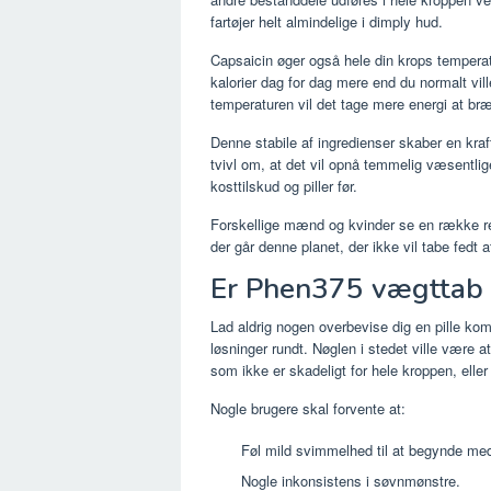
fartøjer helt almindelige i dimply hud.
Capsaicin øger også hele din krops tempera
kalorier dag for dag mere end du normalt v
temperaturen vil det tage mere energi at b
Denne stabile af ingredienser skaber en kraf
tvivl om, at det vil opnå temmelig væsentlige
kosttilskud og piller før.
Forskellige mænd og kvinder se en række res
der går denne planet, der ikke vil tabe fedt 
Er Phen375 vægttab p
Lad aldrig nogen overbevise dig en pille ko
løsninger rundt. Nøglen i stedet ville være
som ikke er skadeligt for hele kroppen, elle
Nogle brugere skal forvente at:
Føl mild svimmelhed til at begynde me
Nogle inkonsistens i søvnmønstre.