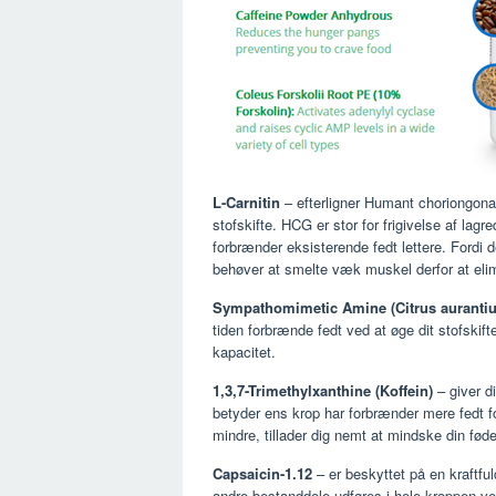
L-Carnitin
– efterligner Humant choriongonad
stofskifte. HCG er stor for frigivelse af lag
forbrænder eksisterende fedt lettere. Fordi de
behøver at smelte væk muskel derfor at eli
Sympathomimetic Amine (Citrus auranti
tiden forbrænde fedt ved at øge dit stofskift
kapacitet.
1,3,7-Trimethylxanthine (Koffein)
– giver di
betyder ens krop har forbrænder mere fedt fo
mindre, tillader dig nemt at mindske din fød
Capsaicin-1.12
– er beskyttet på en kraftful
andre bestanddele udføres i hele kroppen ved