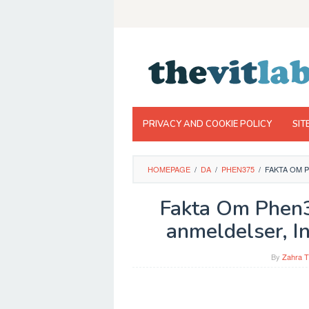
Skip
to
content
PRIVACY AND COOKIE POLICY
SIT
HOMEPAGE
/
DA
/
PHEN375
/
FAKTA OM P
Fakta Om Phen3
anmeldelser, In
By
Zahra T