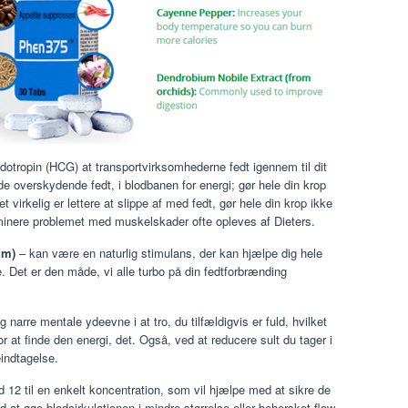
otropin (HCG) at transportvirksomhederne fedt igennem til dit
rede overskydende fedt, i blodbanen for energi; gør hele din krop
t virkelig er lettere at slippe af med fedt, gør hele din krop ikke
minere problemet med muskelskader ofte opleves af Dieters.
um)
– kan være en naturlig stimulans, der kan hjælpe dig hele
e. Det er den måde, vi alle turbo på din fedtforbrænding
g narre mentale ydeevne i at tro, du tilfældigvis er fuld, hvilket
r at finde den energi, det. Også, ved at reducere sult du tager i
eindtagelse.
d 12 til en enkelt koncentration, som vil hjælpe med at sikre de
 at øge blodcirkulationen i mindre størrelse eller behersket flow