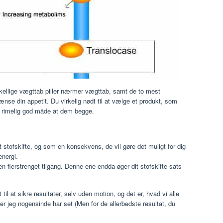
skellige vægttab piller nærmer vægttab, samt de to mest
nse din appetit. Du virkelig nødt til at vælge et produkt, som
en rimelig god måde at dem begge.
t stofskifte, og som en konsekvens, de vil gøre det muligt for dig
energi.
en flerstrenget tilgang. Denne ene endda øger dit stofskifte sats
il at sikre resultater, selv uden motion, og det er, hvad vi alle
r jeg nogensinde har set (Men for de allerbedste resultat, du