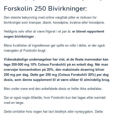
Forskolin 250 Bivirkninger:
Den største bekymring med online vægttab piller er risikoen for
bivirkninger som kramper, diarré, hovedpine, kvalme eller hovedpine.
Heldigvis selv efter at være frigivet i et par år,
er blevet rapporteret
nogen bivirkninger
.
Mens kvaliteten af ​​ingredienser gør spille en rolle i dette, er der også
mængden af ​​Forskolin brugt.
Videnskabelige undersøgelser har vist, at de fleste mennesker kan
tage 200-500 mg 10% Coleus Forskohlii på en enkelt dag. Når man
overvejer koncentration på 20%, den maksimale dosering bliver
250 mg per dag.
Dette gør 250 mg (Coleus Forskohlii 20%) per dag
dosis, som denne supplement til at være sikker til almindelig brug.
Men under mere end den anbefalede dosis er heller ikke anbefales.
Der er også nogle tilfælde, hvor Forskolin kun bør tages efter samråd
med en læge.
Dette omfatter hvis nogen har lavt blodtryk eller nyresygdom. Dette