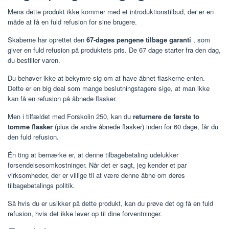
Mens dette produkt ikke kommer med et introduktionstilbud, der er en
måde at få en fuld refusion for sine brugere.
Skaberne har oprettet den
67-dages
pengene tilbage garanti
, som
giver en fuld refusion på produktets pris. De 67 dage starter fra den dag,
du bestiller varen.
Du behøver ikke at bekymre sig om at have åbnet flaskerne enten.
Dette er en big deal som mange beslutningstagere sige, at man ikke
kan få en refusion på åbnede flasker.
Men i tilfældet med Forskolin 250, kan du
returnere de første to
tomme flasker
(plus de andre åbnede flasker) inden for 60 dage, får du
den fuld refusion.
Én ting at bemærke er, at denne tilbagebetaling udelukker
forsendelsesomkostninger. Når det er sagt, jeg kender et par
virksomheder, der er villige til at være denne åbne om deres
tilbagebetalings politik.
Så hvis du er usikker på dette produkt, kan du prøve det og få en fuld
refusion, hvis det ikke lever op til dine forventninger.