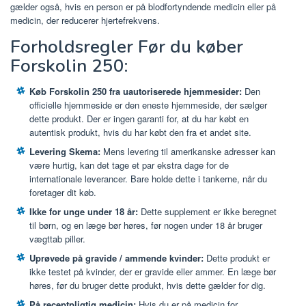
gælder også, hvis en person er på blodfortyndende medicin eller på
medicin, der reducerer hjertefrekvens.
Forholdsregler Før du køber
Forskolin 250:
Køb Forskolin 250 fra uautoriserede hjemmesider:
Den
officielle hjemmeside er den eneste hjemmeside, der sælger
dette produkt. Der er ingen garanti for, at du har købt en
autentisk produkt, hvis du har købt den fra et andet site.
Levering Skema:
Mens levering til amerikanske adresser kan
være hurtig, kan det tage et par ekstra dage for de
internationale leverancer. Bare holde dette i tankerne, når du
foretager dit køb.
Ikke for unge under 18 år:
Dette supplement er ikke beregnet
til børn, og en læge bør høres, før nogen under 18 år bruger
vægttab piller.
Uprøvede på gravide / ammende kvinder:
Dette produkt er
ikke testet på kvinder, der er gravide eller ammer. En læge bør
høres, før du bruger dette produkt, hvis dette gælder for dig.
På receptpligtig medicin:
Hvis du er på medicin for