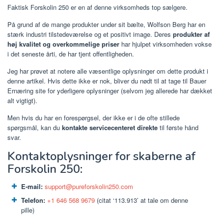
Faktisk Forskolin 250 er en af ​​denne virksomheds top sælgere.
På grund af de mange produkter under sit bælte, Wolfson Berg har en
stærk industri tilstedeværelse og et positivt image. Deres
produkter af
høj kvalitet og overkommelige priser
har hjulpet virksomheden vokse
i det seneste årti, de har tjent offentligheden.
Jeg har prøvet at notere alle væsentlige oplysninger om dette produkt i
denne artikel. Hvis dette ikke er nok, bliver du nødt til at tage til Bauer
Ernæring site for yderligere oplysninger (selvom jeg allerede har dækket
alt vigtigt).
Men hvis du har en forespørgsel, der ikke er i de ofte stillede
spørgsmål, kan du
kontakte servicecenteret direkte
til første hånd
svar.
Kontaktoplysninger for skaberne af
Forskolin 250:
E-mail:
support@pureforskolin250.com
Telefon:
+1 646 568 9679
(citat ‘113.913’ at tale om denne
pille)