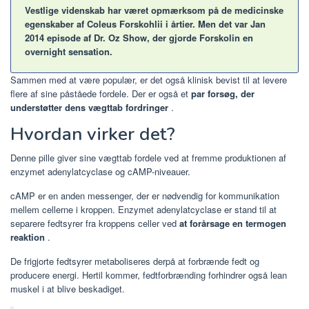
Vestlige videnskab har været opmærksom på de medicinske
egenskaber af Coleus Forskohlii i årtier. Men det var Jan
2014 episode af Dr. Oz Show, der gjorde Forskolin en
overnight sensation.
Sammen med at være populær, er det også klinisk bevist til at levere
flere af sine påståede fordele. Der er også et
par forsøg, der
understøtter dens vægttab fordringer
.
Hvordan virker det?
Denne pille giver sine vægttab fordele ved at fremme produktionen af ​​
enzymet adenylatcyclase og cAMP-niveauer.
cAMP er en anden messenger, der er nødvendig for kommunikation
mellem cellerne i kroppen. Enzymet adenylatcyclase er stand til at
separere fedtsyrer fra kroppens celler ved
at forårsage en termogen
reaktion
.
De frigjorte fedtsyrer metaboliseres derpå at forbrænde fedt og
producere energi. Hertil kommer, fedtforbrænding forhindrer også lean
muskel i at blive beskadiget.