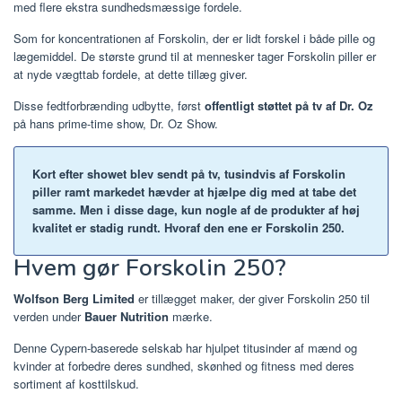
med flere ekstra sundhedsmæssige fordele.
Som for koncentrationen af ​​Forskolin, der er lidt forskel i både pille og
lægemiddel. De største grund til at mennesker tager Forskolin piller er
at nyde vægttab fordele, at dette tillæg giver.
Disse fedtforbrænding udbytte, først
offentligt støttet på tv af Dr. Oz
på hans prime-time show, Dr. Oz Show.
Kort efter showet blev sendt på tv, tusindvis af Forskolin
piller ramt markedet hævder at hjælpe dig med at tabe det
samme.
Men i disse dage, kun nogle af de produkter af høj
kvalitet er stadig rundt. Hvoraf den ene er Forskolin 250.
Hvem gør Forskolin 250?
Wolfson Berg Limited
er tillægget maker, der giver Forskolin 250 til
verden under
Bauer Nutrition
mærke.
Denne Cypern-baserede selskab har hjulpet titusinder af mænd og
kvinder at forbedre deres sundhed, skønhed og fitness med deres
sortiment af kosttilskud.