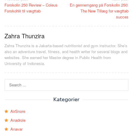
Post
Forskolin 250 Review – Coleus
En gennemgang på Forskolin 250:
navigation
Forskohlii til vægttab
The New Tillæg for vægttab
succes
Zahra Thunzira
Zahra Thunzira is a Jakarta-based nutritionist and gym instructor. She’s
also an adventure travel, fitness, and health writer for several blogs and
websites. She earned her Master degree in Public Health from
University of Indonesia.
Search
for:
Kategorier
AirSnore
Anadrole
Anavar