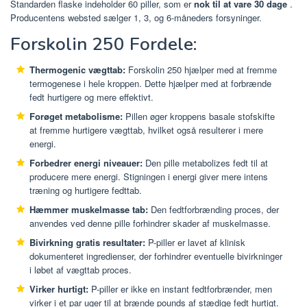
Standarden flaske indeholder 60 piller, som er
nok til at vare 30 dage
.
Producentens websted sælger 1, 3, og 6-måneders forsyninger.
Forskolin 250 Fordele:
Thermogenic vægttab:
Forskolin 250 hjælper med at fremme
termogenese i hele kroppen. Dette hjælper med at forbrænde
fedt hurtigere og mere effektivt.
Forøget metabolisme:
Pillen øger kroppens basale stofskifte
at fremme hurtigere vægttab, hvilket også resulterer i mere
energi.
Forbedrer energi niveauer:
Den pille metabolizes fedt til at
producere mere energi. Stigningen i energi giver mere intens
træning og hurtigere fedttab.
Hæmmer muskelmasse tab:
Den fedtforbrænding proces, der
anvendes ved denne pille forhindrer skader af muskelmasse.
Bivirkning gratis resultater:
P-piller er lavet af klinisk
dokumenteret ingredienser, der forhindrer eventuelle bivirkninger
i løbet af vægttab proces.
Virker hurtigt:
P-piller er ikke en instant fedtforbrænder, men
virker i et par uger til at brænde pounds af stædige fedt hurtigt.