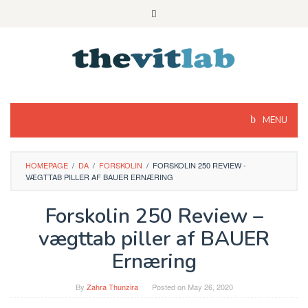
Skip
to
content
MENU
HOMEPAGE
/
DA
/
FORSKOLIN
/
FORSKOLIN 250 REVIEW -
VÆGTTAB PILLER AF BAUER ERNÆRING
Forskolin 250 Review –
vægttab piller af BAUER
Ernæring
By
Zahra Thunzira
Posted on
May 26, 2020