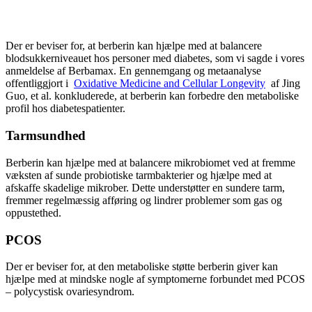
Der er beviser for, at berberin kan hjælpe med at balancere
blodsukkerniveauet hos personer med diabetes, som vi sagde i vores
anmeldelse af Berbamax. En gennemgang og metaanalyse
offentliggjort i
Oxidative Medicine and Cellular Longevity
af Jing
Guo, et al. konkluderede, at berberin kan forbedre den metaboliske
profil hos diabetespatienter.
Tarmsundhed
Berberin kan hjælpe med at balancere mikrobiomet ved at fremme
væksten af ​​sunde probiotiske tarmbakterier og hjælpe med at
afskaffe skadelige mikrober. Dette understøtter en sundere tarm,
fremmer regelmæssig afføring og lindrer problemer som gas og
oppustethed.
PCOS
Der er beviser for, at den metaboliske støtte berberin giver kan
hjælpe med at mindske nogle af symptomerne forbundet med PCOS
– polycystisk ovariesyndrom.