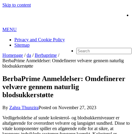
Skip to content
MENU
Privacy and Cookie Policy
Sitemap
Homepage
/
da
/
Berbaprime
/
BerbaPrime Anmeldelser: Omdefinerer velvære gennem naturlig
blodsukkerstøtte
BerbaPrime Anmeldelser: Omdefinerer
velvære gennem naturlig
blodsukkerstøtte
By
Zahra Thunzira
Posted on
November 27, 2023
Vedligeholdelse af sunde kolesterol- og blodsukkerniveauer er
altafgørende for overordnet velvære og langsigtet sundhed. Disse to
vitale komponenter spiller en afgørende rolle for at sikre, at
kroppens indviklede systemer fungerer korrekt. Kolesterol er