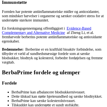
Immunstøtte
Formlen har potente antiinflammatoriske midler og antioxidanter,
som mindsker hævelser i organerne og sænker oxidativt stress for at
understøtte stærkere immunitet.
En forskningsgennemgang offentliggjort i
Evidence-Based
Complementary and Alternative Medicine
af Zheng Li, et al.
fremhævede berberins potente antiinflammatoriske og antioxidante
egenskaber.
Bedømmelse:
Berberine er en kraftfuld bioaktiv forbindelse, som
tilbyder et væld af sundhedsmæssige fordele som at sænke
blodsukker, blodtryk og kolesterol, forbedre fordøjelsen og fremme
vægttab.
BerbaPrime fordele og ulemper
Fordele
BerbaPrime kan afbalancere blodsukkerniveauet.
Dette tilskud kan støtte hjertesundhed og sænke blodtrykket.
BerbaPrime kan sænke kolesterolniveauet.
Tilskuddet kan understøtte et sundt stofskifte.