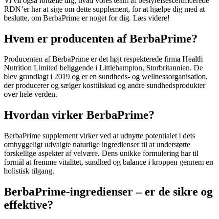
Vi vil også fortælle dig, hvad vores team af bestyrelsescertificerede
RDN’er har at sige om dette supplement, for at hjælpe dig med at
beslutte, om BerbaPrime er noget for dig. Læs videre!
Hvem er producenten af ​​BerbaPrime?
Producenten af ​​BerbaPrime er det højt respekterede firma Health
Nutrition Limited beliggende i Littlehampton, Storbritannien. De
blev grundlagt i 2019 og er en sundheds- og wellnessorganisation,
der producerer og sælger kosttilskud og andre sundhedsprodukter
over hele verden.
Hvordan virker BerbaPrime?
BerbaPrime supplement virker ved at udnytte potentialet i dets
omhyggeligt udvalgte naturlige ingredienser til at understøtte
forskellige aspekter af velvære. Dens unikke formulering har til
formål at fremme vitalitet, sundhed og balance i kroppen gennem en
holistisk tilgang.
BerbaPrime-ingredienser – er de sikre og
effektive?