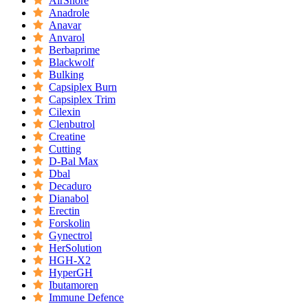
AirSnore
Anadrole
Anavar
Anvarol
Berbaprime
Blackwolf
Bulking
Capsiplex Burn
Capsiplex Trim
Cilexin
Clenbutrol
Creatine
Cutting
D-Bal Max
Dbal
Decaduro
Dianabol
Erectin
Forskolin
Gynectrol
HerSolution
HGH-X2
HyperGH
Ibutamoren
Immune Defence