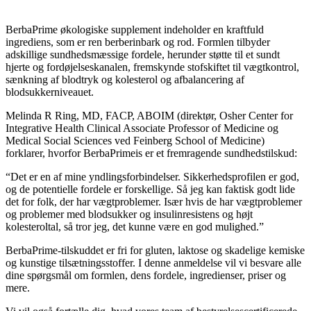
BerbaPrime økologiske supplement indeholder en kraftfuld
ingrediens, som er ren berberinbark og rod. Formlen tilbyder
adskillige sundhedsmæssige fordele, herunder støtte til et sundt
hjerte og fordøjelseskanalen, fremskynde stofskiftet til vægtkontrol,
sænkning af blodtryk og kolesterol og afbalancering af
blodsukkerniveauet.
Melinda R Ring, MD, FACP, ABOIM (direktør, Osher Center for
Integrative Health Clinical Associate Professor of Medicine og
Medical Social Sciences ved Feinberg School of Medicine)
forklarer, hvorfor BerbaPrimeis er et fremragende sundhedstilskud:
“Det er en af ​​mine yndlingsforbindelser. Sikkerhedsprofilen er god,
og de potentielle fordele er forskellige. Så jeg kan faktisk godt lide
det for folk, der har vægtproblemer. Især hvis de har vægtproblemer
og problemer med blodsukker og insulinresistens og højt
kolesteroltal, så tror jeg, det kunne være en god mulighed.”
BerbaPrime-tilskuddet er fri for gluten, laktose og skadelige kemiske
og kunstige tilsætningsstoffer. I denne anmeldelse vil vi besvare alle
dine spørgsmål om formlen, dens fordele, ingredienser, priser og
mere.