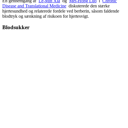
En gennemgang af
Le-Min Xia
og
Mei-Hong Luo
i
Chronic
Disease and Translational Medicine
diskuterede den stærke
hjertesundhed og relaterede fordele ved berberin, såsom faldende
blodtryk og sænkning af risikoen for hjertesvigt.
Blodsukker