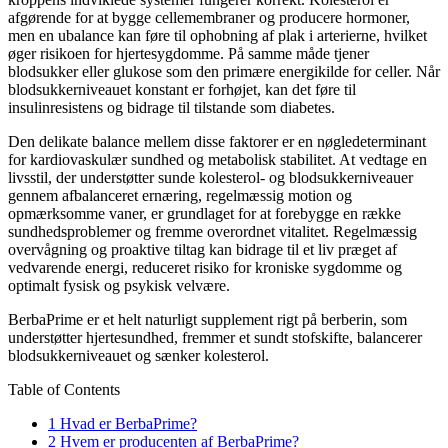
afgørende for at bygge cellemembraner og producere hormoner,
men en ubalance kan føre til ophobning af plak i arterierne, hvilket
øger risikoen for hjertesygdomme. På samme måde tjener
blodsukker eller glukose som den primære energikilde for celler. Når
blodsukkerniveauet konstant er forhøjet, kan det føre til
insulinresistens og bidrage til tilstande som diabetes.
Den delikate balance mellem disse faktorer er en nøgledeterminant
for kardiovaskulær sundhed og metabolisk stabilitet. At vedtage en
livsstil, der understøtter sunde kolesterol- og blodsukkerniveauer
gennem afbalanceret ernæring, regelmæssig motion og
opmærksomme vaner, er grundlaget for at forebygge en række
sundhedsproblemer og fremme overordnet vitalitet. Regelmæssig
overvågning og proaktive tiltag kan bidrage til et liv præget af
vedvarende energi, reduceret risiko for kroniske sygdomme og
optimalt fysisk og psykisk velvære.
BerbaPrime er et helt naturligt supplement rigt på berberin, som
understøtter hjertesundhed, fremmer et sundt stofskifte, balancerer
blodsukkerniveauet og sænker kolesterol.
Table of Contents
1
Hvad er BerbaPrime?
2
Hvem er producenten af ​​BerbaPrime?