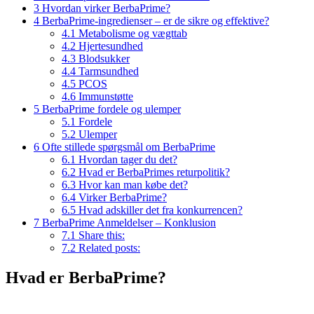
3
Hvordan virker BerbaPrime?
4
BerbaPrime-ingredienser – er de sikre og effektive?
4.1
Metabolisme og vægttab
4.2
Hjertesundhed
4.3
Blodsukker
4.4
Tarmsundhed
4.5
PCOS
4.6
Immunstøtte
5
BerbaPrime fordele og ulemper
5.1
Fordele
5.2
Ulemper
6
Ofte stillede spørgsmål om BerbaPrime
6.1
Hvordan tager du det?
6.2
Hvad er BerbaPrimes returpolitik?
6.3
Hvor kan man købe det?
6.4
Virker BerbaPrime?
6.5
Hvad adskiller det fra konkurrencen?
7
BerbaPrime Anmeldelser – Konklusion
7.1
Share this:
7.2
Related posts:
Hvad er BerbaPrime?