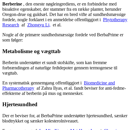
Berberine
, den eneste nøgleingrediens, er en forbindelse med
bioaktive egenskaber, der stammer fra en række planter, herunder
Oregon-drue og guldsæl. Det har en bred vifte af sundhedsmæssige
fordele, nogle forklaret i en anmeldelse offentliggjort i
Phytotherapy
Research
af
Zhongyu Li,
et al.
Nogle af de primære sundhedsmæssige fordele ved BerbaPrime er
som følger:
Metabolisme og vægttab
Berberin understøtter et sundt stofskifte, som kan fremme
forbrændingen af ​​naturlige fedtdepoter gennem termogenese til
vægttab.
En systematisk gennemgang offentliggjort i
Biomedicine and
Pharmacotherapy
af Zahra Ilyas, et al. fandt beviser for anti-fedme-
effekterne af berberin på mus og mennesker.
Hjertesundhed
Der er beviser for, at BerbaPrime understøtter hjertesundhed, sænker
blodtrykket og sænker kolesterolniveauet.