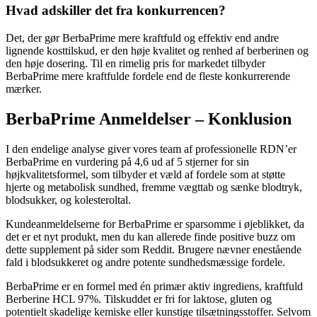
Hvad adskiller det fra konkurrencen?
Det, der gør BerbaPrime mere kraftfuld og effektiv end andre
lignende kosttilskud, er den høje kvalitet og renhed af berberinen og
den høje dosering. Til en rimelig pris for markedet tilbyder
BerbaPrime mere kraftfulde fordele end de fleste konkurrerende
mærker.
BerbaPrime Anmeldelser – Konklusion
I den endelige analyse giver vores team af professionelle RDN’er
BerbaPrime en vurdering på 4,6 ud af 5 stjerner for sin
højkvalitetsformel, som tilbyder et væld af fordele som at støtte
hjerte og metabolisk sundhed, fremme vægttab og sænke blodtryk,
blodsukker, og kolesteroltal.
Kundeanmeldelserne for BerbaPrime er sparsomme i øjeblikket, da
det er et nyt produkt, men du kan allerede finde positive buzz om
dette supplement på sider som Reddit. Brugere nævner enestående
fald i blodsukkeret og andre potente sundhedsmæssige fordele.
BerbaPrime er en formel med én primær aktiv ingrediens, kraftfuld
Berberine HCL 97%. Tilskuddet er fri for laktose, gluten og
potentielt skadelige kemiske eller kunstige tilsætningsstoffer. Selvom