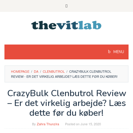
Skip
to
content
MENU
HOMEPAGE
/
DA
/
CLENBUTROL
/
CRAZYBULK CLENBUTROL
REVIEW - ER DET VIRKELIG ARBEJDE? LÆS DETTE FØR DU KØBER!
CrazyBulk Clenbutrol Review
– Er det virkelig arbejde? Læs
dette før du køber!
By
Zahra Thunzira
Posted on
June 15, 2020