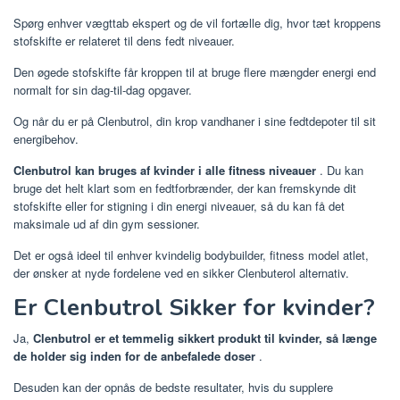
Spørg enhver vægttab ekspert og de vil fortælle dig, hvor tæt kroppens
stofskifte er relateret til dens fedt niveauer.
Den øgede stofskifte får kroppen til at bruge flere mængder energi end
normalt for sin dag-til-dag opgaver.
Og når du er på Clenbutrol, din krop vandhaner i sine fedtdepoter til sit
energibehov.
Clenbutrol kan bruges af kvinder i alle fitness niveauer
. Du kan
bruge det helt klart som en fedtforbrænder, der kan fremskynde dit
stofskifte eller for stigning i din energi niveauer, så du kan få det
maksimale ud af din gym sessioner.
Det er også ideel til enhver kvindelig bodybuilder, fitness model atlet,
der ønsker at nyde fordelene ved en sikker Clenbuterol alternativ.
Er Clenbutrol Sikker for kvinder?
Ja,
Clenbutrol er et temmelig sikkert produkt til kvinder, så længe
de holder sig inden for de anbefalede doser
.
Desuden kan der opnås de bedste resultater, hvis du supplere