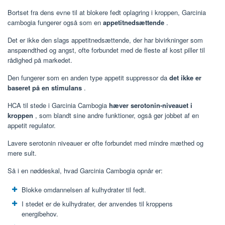
Bortset fra dens evne til at blokere fedt oplagring i kroppen, Garcinia
cambogia fungerer også som en
appetitnedsættende
.
Det er ikke den slags appetitnedsættende, der har bivirkninger som
anspændthed og angst, ofte forbundet med de fleste af kost piller til
rådighed på markedet.
Den fungerer som en anden type appetit suppressor da
det ikke er
baseret på en stimulans
.
HCA til stede i Garcinia Cambogia
hæver serotonin-niveauet i
kroppen
, som blandt sine andre funktioner, også gør jobbet af en
appetit regulator.
Lavere serotonin niveauer er ofte forbundet med mindre mæthed og
mere sult.
Så i en nøddeskal, hvad Garcinia Cambogia opnår er:
Blokke omdannelsen af ​​kulhydrater til fedt.
I stedet er de kulhydrater, der anvendes til kroppens
energibehov.