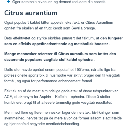
Øger serotonin niveauer, og dermed reducere din appetit.
Citrus aurantium
Også populært kaldet bitter appelsin ekstrakt, er Citrus Aurantium
opnået fra skallen af ​​en frugt kendt som Sevilla orange.
Dets effektivitet og styrke skyldes primært det faktum, at
den fungerer
som en effektiv appetitnedsættende og metabolisk booster
.
Mange mennesker refererer til Citrus aurantium som fætter den
daværende populære vægttab stof kaldet ephedra
.
Dette stof havde opnået enorm popularitet i 90’erne, når alle lige fra
professionelle sportsfolk til husmødre var aktivt bruger den til vægttab
formål, og også for performance enhancement formål.
Faktisk en af ​​de mest almindelige gade-stak af disse tidspunkter var
ACE, et akronym for Aspirin – Koffein – ephedra. Disse 3 stoffer
kombineret brugt til at aflevere temmelig gode vægttab resultater.
Men med flere og flere mennesker tager denne stak, bivirkninger som
svimmelhed, nervøsitet på de mere alvorlige former såsom slagtilfælde
og hjerteanfald begyndte overfladebehandling.