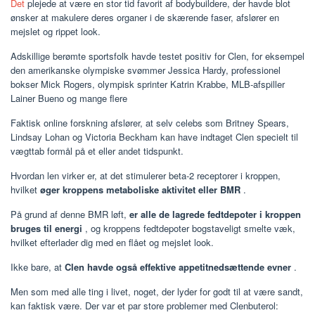
Det
plejede at være en stor tid favorit af bodybuildere, der havde blot
ønsker at makulere deres organer i de skærende faser, afslører en
mejslet og rippet look.
Adskillige berømte sportsfolk havde testet positiv for Clen, for eksempel
den amerikanske olympiske svømmer Jessica Hardy, professionel
bokser Mick Rogers, olympisk sprinter Katrin Krabbe, MLB-afspiller
Lainer Bueno og mange flere
Faktisk online forskning afslører, at selv celebs som Britney Spears,
Lindsay Lohan og Victoria Beckham kan have indtaget Clen specielt til
vægttab formål på et eller andet tidspunkt.
Hvordan len virker er, at det stimulerer beta-2 receptorer i kroppen,
hvilket
øger kroppens metaboliske aktivitet eller BMR
.
På grund af denne BMR løft,
er alle de lagrede fedtdepoter i kroppen
bruges til energi
, og kroppens fedtdepoter bogstaveligt smelte væk,
hvilket efterlader dig med en flået og mejslet look.
Ikke bare, at
Clen havde også effektive appetitnedsættende evner
.
Men som med alle ting i livet, noget, der lyder for godt til at være sandt,
kan faktisk være. Der var et par store problemer med Clenbuterol: