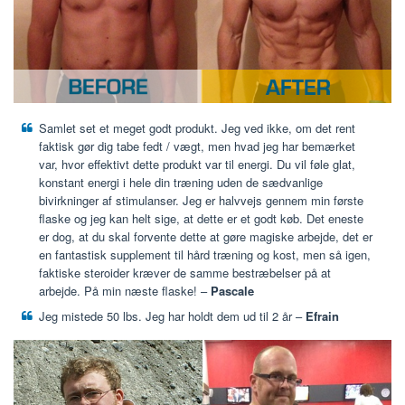
Samlet set et meget godt produkt. Jeg ved ikke, om det rent
faktisk gør dig tabe fedt / vægt, men hvad jeg har bemærket
var, hvor effektivt dette produkt var til energi. Du vil føle glat,
konstant energi i hele din træning uden de sædvanlige
bivirkninger af stimulanser. Jeg er halvvejs gennem min første
flaske og jeg kan helt sige, at dette er et godt køb. Det eneste
er dog, at du skal forvente dette at gøre magiske arbejde, det er
en fantastisk supplement til hård træning og kost, men så igen,
faktiske steroider kræver de samme bestræbelser på at
arbejde. På min næste flaske! –
Pascale
Jeg mistede 50 lbs. Jeg har holdt dem ud til 2 år –
Efrain