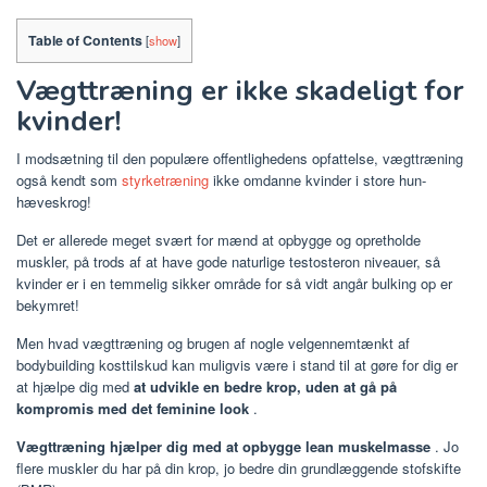
Table of Contents
[
show
]
Vægttræning er ikke skadeligt for
kvinder!
I modsætning til den populære offentlighedens opfattelse, vægttræning
også kendt som
styrketræning
ikke omdanne kvinder i store hun-
hæveskrog!
Det er allerede meget svært for mænd at opbygge og opretholde
muskler, på trods af at have gode naturlige testosteron niveauer, så
kvinder er i en temmelig sikker område for så vidt angår bulking op er
bekymret!
Men hvad vægttræning og brugen af nogle velgennemtænkt af
bodybuilding kosttilskud kan muligvis være i stand til at gøre for dig er
at hjælpe dig med
at udvikle en bedre krop, uden at gå på
kompromis med det feminine look
.
Vægttræning hjælper dig med at opbygge lean muskelmasse
. Jo
flere muskler du har på din krop, jo bedre din grundlæggende stofskifte