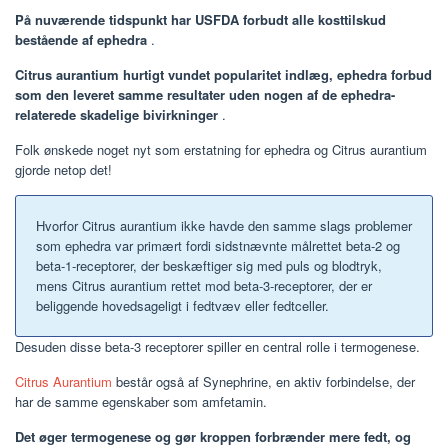
På nuværende tidspunkt har USFDA forbudt alle kosttilskud
bestående af ephedra
.
Citrus aurantium hurtigt vundet popularitet indlæg, ephedra forbud
som den leveret samme resultater uden nogen af de ephedra-
relaterede skadelige bivirkninger
.
Folk ønskede noget nyt som erstatning for ephedra og Citrus aurantium
gjorde netop det!
Hvorfor Citrus aurantium ikke havde den samme slags problemer
som ephedra var primært fordi sidstnævnte målrettet beta-2 og
beta-1-receptorer, der beskæftiger sig med puls og blodtryk,
mens Citrus aurantium rettet mod beta-3-receptorer, der er
beliggende hovedsageligt i fedtvæv eller fedtceller.
Desuden disse beta-3 receptorer spiller en central rolle i termogenese.
Citrus Aurantium
består også af Synephrine, en aktiv forbindelse, der
har de samme egenskaber som amfetamin.
Det øger termogenese og gør kroppen forbrænder mere fedt, og