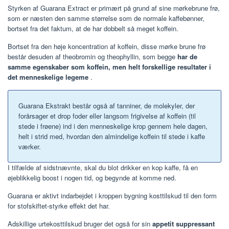
Styrken af ​​Guarana Extract er primært på grund af sine mørkebrune frø,
som er næsten den samme størrelse som de normale kaffebønner,
bortset fra det faktum, at de har dobbelt så meget koffein.
Bortset fra den høje koncentration af koffein, disse mørke brune frø
består desuden af theobromin og theophyllin, som begge
har de
samme egenskaber som koffein, men helt forskellige resultater i
det menneskelige legeme
.
Guarana Ekstrakt består også af tanniner, de molekyler, der
forårsager et drop foder eller langsom frigivelse af koffein (til
stede i frøene) ind i den menneskelige krop gennem hele dagen,
helt i strid med, hvordan den almindelige koffein til stede i kaffe
værker.
I tilfælde af sidstnævnte, skal du blot drikker en kop kaffe, få en
øjeblikkelig boost i nogen tid, og begynde at komme ned.
Guarana er aktivt indarbejdet i kroppen bygning kosttilskud til den form
for stofskiftet-styrke effekt det har.
Adskillige urtekosttilskud bruger det også for sin
appetit suppressant