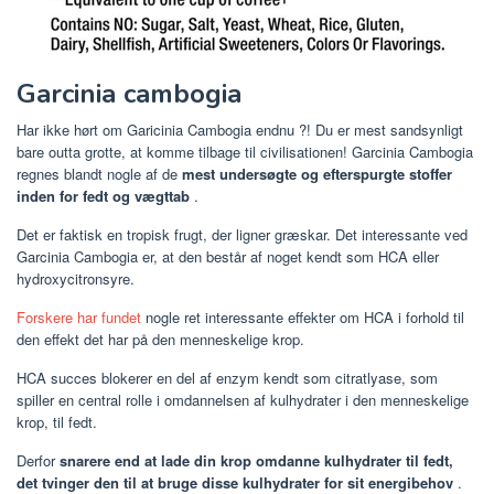
Garcinia cambogia
Har ikke hørt om Garicinia Cambogia endnu ?! Du er mest sandsynligt
bare outta grotte, at komme tilbage til civilisationen! Garcinia Cambogia
regnes blandt nogle af de
mest undersøgte og efterspurgte stoffer
inden for fedt og vægttab
.
Det er faktisk en tropisk frugt, der ligner græskar. Det interessante ved
Garcinia Cambogia er, at den består af noget kendt som HCA eller
hydroxycitronsyre.
Forskere har fundet
nogle ret interessante effekter om HCA i forhold til
den effekt det har på den menneskelige krop.
HCA succes blokerer en del af enzym kendt som citratlyase, som
spiller en central rolle i omdannelsen af ​​kulhydrater i den menneskelige
krop, til fedt.
Derfor
snarere end at lade din krop omdanne kulhydrater til fedt,
det tvinger den til at bruge disse kulhydrater for sit energibehov
.