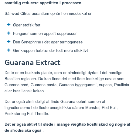
samtidig reducere appetitten i processen.
Så hvad Citrus aurantium opnår i en nøddeskal er:
Øger stofskiftet
Fungerer som en appetit suppressor
Den Synephrine i det øger termogenese
Gør kroppen forbrænder fedt mere effektivt
Guarana Extract
Dette er en buskads plante, som er almindeligt dyrket i det nordlige
Brasilien regionen. Du kan finde det med flere forskellige navne som
Guarana brød, Guarana pasta, Guarana tyggegummi, cupana, Paullinia
eller brasiliansk kakao.
Det er også almindeligt at finde Guarana opført som en af ​​
ingredienserne i de fleste energidrikke såsom Monster, Red Bull,
Rockstar og Full Throttle.
Det er også aktivt til stede i mange vægttab kosttilskud og nogle af
de afrodisiaka også
.