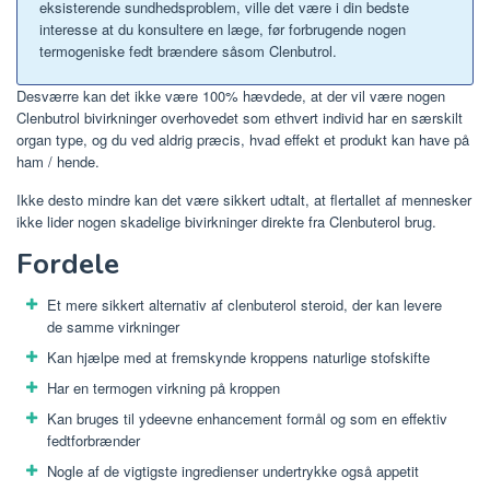
eksisterende sundhedsproblem, ville det være i din bedste
interesse at du konsultere en læge, før forbrugende nogen
termogeniske fedt brændere såsom Clenbutrol.
Desværre kan det ikke være 100% hævdede, at der vil være nogen
Clenbutrol bivirkninger overhovedet som ethvert individ har en særskilt
organ type, og du ved aldrig præcis, hvad effekt et produkt kan have på
ham / hende.
Ikke desto mindre kan det være sikkert udtalt, at flertallet af mennesker
ikke lider nogen skadelige bivirkninger direkte fra Clenbuterol brug.
Fordele
Et mere sikkert alternativ af clenbuterol steroid, der kan levere
de samme virkninger
Kan hjælpe med at fremskynde kroppens naturlige stofskifte
Har en termogen virkning på kroppen
Kan bruges til ydeevne enhancement formål og som en effektiv
fedtforbrænder
Nogle af de vigtigste ingredienser undertrykke også appetit