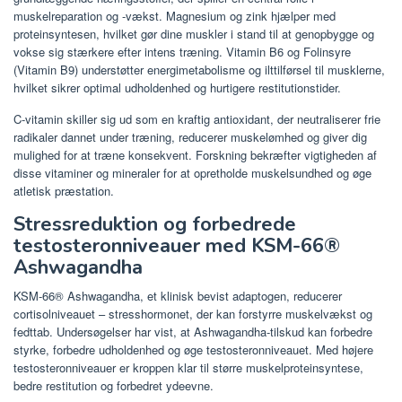
muskelreparation og -vækst. Magnesium og zink hjælper med
proteinsyntesen, hvilket gør dine muskler i stand til at genopbygge og
vokse sig stærkere efter intens træning. Vitamin B6 og Folinsyre
(Vitamin B9) understøtter energimetabolisme og ilttilførsel til musklerne,
hvilket sikrer optimal udholdenhed og hurtigere restitutionstider.
C-vitamin skiller sig ud som en kraftig antioxidant, der neutraliserer frie
radikaler dannet under træning, reducerer muskelømhed og giver dig
mulighed for at træne konsekvent. Forskning bekræfter vigtigheden af ​​
disse vitaminer og mineraler for at opretholde muskelsundhed og øge
atletisk præstation.
Stressreduktion og forbedrede
testosteronniveauer med KSM-66®
Ashwagandha
KSM-66® Ashwagandha, et klinisk bevist adaptogen, reducerer
cortisolniveauet – stresshormonet, der kan forstyrre muskelvækst og
fedttab. Undersøgelser har vist, at Ashwagandha-tilskud kan forbedre
styrke, forbedre udholdenhed og øge testosteronniveauet. Med højere
testosteronniveauer er kroppen klar til større muskelproteinsyntese,
bedre restitution og forbedret ydeevne.