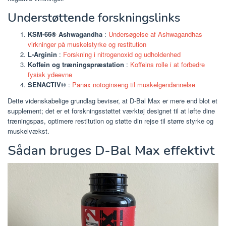
Understøttende forskningslinks
KSM-66® Ashwagandha
:
Undersøgelse af Ashwagandhas
virkninger på muskelstyrke og restitution
L-Arginin
:
Forskning i nitrogenoxid og udholdenhed
Koffein og træningspræstation
:
Koffeins rolle i at forbedre
fysisk ydeevne
SENACTIV®
:
Panax notoginseng til muskelgendannelse
Dette videnskabelige grundlag beviser, at D-Bal Max er mere end blot et
supplement; det er et forskningsstøttet værktøj designet til at løfte dine
træningspas, optimere restitution og støtte din rejse til større styrke og
muskelvækst.
Sådan bruges D-Bal Max effektivt