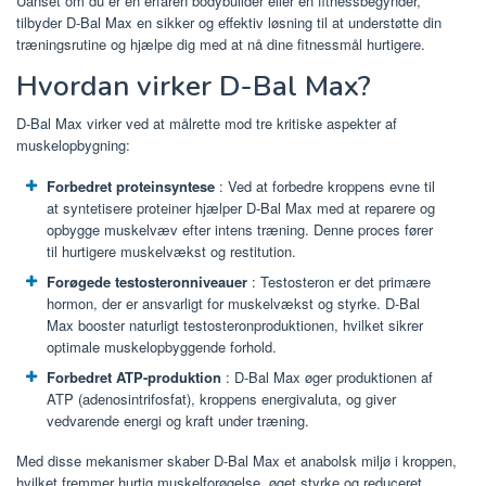
Uanset om du er en erfaren bodybuilder eller en fitnessbegynder,
tilbyder D-Bal Max en sikker og effektiv løsning til at understøtte din
træningsrutine og hjælpe dig med at nå dine fitnessmål hurtigere.
Hvordan virker D-Bal Max?
D-Bal Max virker ved at målrette mod tre kritiske aspekter af
muskelopbygning:
Forbedret proteinsyntese
: Ved at forbedre kroppens evne til
at syntetisere proteiner hjælper D-Bal Max med at reparere og
opbygge muskelvæv efter intens træning. Denne proces fører
til hurtigere muskelvækst og restitution.
Forøgede testosteronniveauer
: Testosteron er det primære
hormon, der er ansvarligt for muskelvækst og styrke. D-Bal
Max booster naturligt testosteronproduktionen, hvilket sikrer
optimale muskelopbyggende forhold.
Forbedret ATP-produktion
: D-Bal Max øger produktionen af ​​
ATP (adenosintrifosfat), kroppens energivaluta, og giver
vedvarende energi og kraft under træning.
Med disse mekanismer skaber D-Bal Max et anabolsk miljø i kroppen,
hvilket fremmer hurtig muskelforøgelse, øget styrke og reduceret