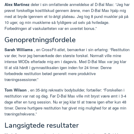
Alex Martinez
deler i sin omfattende anmeldelse af D-Bal Max: “Jeg har
prøvet forskellige kosttilskud gennem årene, men D-Bal Max hjalp mig
med at bryde igennem et to-årigt plateau. Jeg tog 8 pund muskler på på
10 uger, og min musklerne så fyldigere ud selv på hviledage.
Forbedringen af ​​vaskulariteten var en uventet bonus.”
Genopretningsfordele
Sarah Williams
, en CrossFit-atlet, bemærker i sin erfaring: “Restitution
var der, hvor jeg bemærkede den største forskel. Normalt ville mine
intense WODs efterlade mig øm i dagevis. Med D-Bal Max var jeg klar
til at slå hårdt i gymnastiksalen igen inden for 24 timer. Denne
forbedrede restitution betød generelt mere produktive
træningssessioner.”
Tom Wilson
, en 35-årig rekreativ bodybuilder, fortæller: “Forskellen i
restitution var nat og dag. Før D-Bal Max ville mit bryst være ømt i 3-4
dage efter en tung session. Nu er jeg klar til at træne igen efter kun 48
timer. Denne hurtigere restitution har givet mig mulighed for at øge min
træningsfrekvens.”
Langsigtede resultater