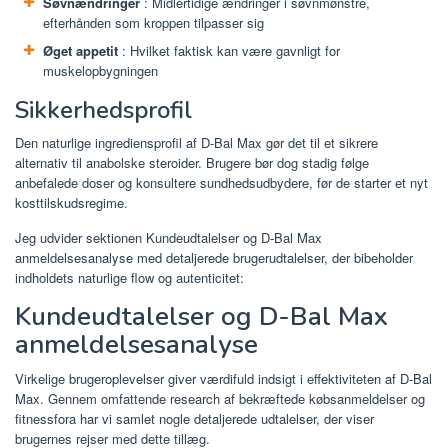
Søvnændringer
: Midlertidige ændringer i søvnmønstre,
efterhånden som kroppen tilpasser sig
Øget appetit
: Hvilket faktisk kan være gavnligt for
muskelopbygningen
Sikkerhedsprofil
Den naturlige ingrediensprofil af D-Bal Max gør det til et sikrere
alternativ til anabolske steroider. Brugere bør dog stadig følge
anbefalede doser og konsultere sundhedsudbydere, før de starter et nyt
kosttilskudsregime.
Jeg udvider sektionen Kundeudtalelser og D-Bal Max
anmeldelsesanalyse med detaljerede brugerudtalelser, der bibeholder
indholdets naturlige flow og autenticitet:
Kundeudtalelser og D-Bal Max
anmeldelsesanalyse
Virkelige brugeroplevelser giver værdifuld indsigt i effektiviteten af ​​D-Bal
Max. Gennem omfattende research af bekræftede købsanmeldelser og
fitnessfora har vi samlet nogle detaljerede udtalelser, der viser
brugernes rejser med dette tillæg.