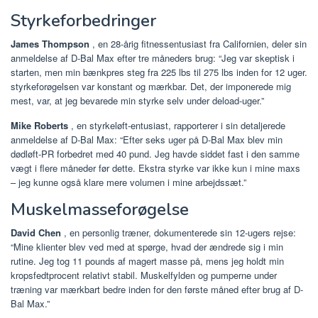
Styrkeforbedringer
James Thompson
, en 28-årig fitnessentusiast fra Californien, deler sin
anmeldelse af D-Bal Max efter tre måneders brug: “Jeg var skeptisk i
starten, men min bænkpres steg fra 225 lbs til 275 lbs inden for 12 uger.
styrkeforøgelsen var konstant og mærkbar. Det, der imponerede mig
mest, var, at jeg bevarede min styrke selv under deload-uger.”
Mike Roberts
, en styrkeløft-entusiast, rapporterer i sin detaljerede
anmeldelse af D-Bal Max: “Efter seks uger på D-Bal Max blev min
dødløft-PR forbedret med 40 pund. Jeg havde siddet fast i den samme
vægt i flere måneder før dette. Ekstra styrke var ikke kun i mine maxs
– jeg kunne også klare mere volumen i mine arbejdssæt.”
Muskelmasseforøgelse
David Chen
, en personlig træner, dokumenterede sin 12-ugers rejse:
“Mine klienter blev ved med at spørge, hvad der ændrede sig i min
rutine. Jeg tog 11 pounds af magert masse på, mens jeg holdt min
kropsfedtprocent relativt stabil. Muskelfylden og pumperne under
træning var mærkbart bedre inden for den første måned efter brug af D-
Bal Max.”