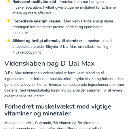
Reduceret restitutionstid
: Formlen fremmer hurtigere
muskelreparation, hvilket giver brugerne mulighed for at træne
oftere og mere effektivt.
Forbedrede energiniveauer
: Med vedvarende energi under
træningen kan brugerne presse hårdere og opnå bedre
resultater.
Sikkert og lovligt alternativ til steroider
: I modsætning til
anabolske steroider tilbyder D-Bal Max en risikofri løsning til
muskelopbygning.
Videnskaben bag D-Bal Max
D-Bal Max udnytter en videnskabeligt formuleret blanding af
ingredienser til at forbedre muskelvækst, styrke styrke og forbedre den
generelle ydeevne. Her er, hvordan de opdaterede ingredienser stemmer
overens med videnskabelig forskning og arbejder sammen for at levere
exceptionelle resultater:
Forbedret muskelvækst med vigtige
vitaminer og mineraler
Magnesium, zink, C-vitamin, B6-vitamin og B9-vitamin er
grundlæggende næringsstoffer, der spiller en central rolle i