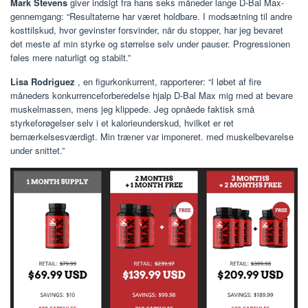
Mark Stevens
giver indsigt fra hans seks måneder lange D-Bal Max-
gennemgang: “Resultaterne har været holdbare. I modsætning til andre
kosttilskud, hvor gevinster forsvinder, når du stopper, har jeg bevaret
det meste af min styrke og størrelse selv under pauser. Progressionen
føles mere naturligt og stabilt.”
Lisa Rodriguez
, en figurkonkurrent, rapporterer: “I løbet af fire
måneders konkurrenceforberedelse hjalp D-Bal Max mig med at bevare
muskelmassen, mens jeg klippede. Jeg opnåede faktisk små
styrkeforøgelser selv i et kalorieunderskud, hvilket er ret
bemærkelsesværdigt. Min træner var imponeret. med muskelbevarelse
under snittet.”