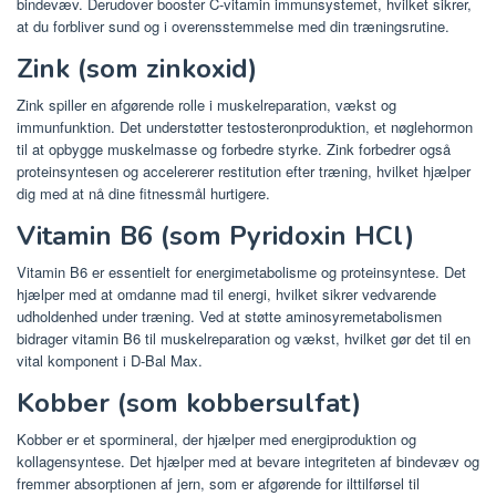
bindevæv. Derudover booster C-vitamin immunsystemet, hvilket sikrer,
at du forbliver sund og i overensstemmelse med din træningsrutine.
Zink (som zinkoxid)
Zink spiller en afgørende rolle i muskelreparation, vækst og
immunfunktion. Det understøtter testosteronproduktion, et nøglehormon
til at opbygge muskelmasse og forbedre styrke. Zink forbedrer også
proteinsyntesen og accelererer restitution efter træning, hvilket hjælper
dig med at nå dine fitnessmål hurtigere.
Vitamin B6 (som Pyridoxin HCl)
Vitamin B6 er essentielt for energimetabolisme og proteinsyntese. Det
hjælper med at omdanne mad til energi, hvilket sikrer vedvarende
udholdenhed under træning. Ved at støtte aminosyremetabolismen
bidrager vitamin B6 til muskelreparation og vækst, hvilket gør det til en
vital komponent i D-Bal Max.
Kobber (som kobbersulfat)
Kobber er et spormineral, der hjælper med energiproduktion og
kollagensyntese. Det hjælper med at bevare integriteten af ​​bindevæv og
fremmer absorptionen af ​​jern, som er afgørende for ilttilførsel til