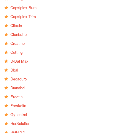
Capsiplex Burn
Capsiplex Trim
Cilexin
Clenbutrol
Creatine
Cutting
D-Bal Max
Dbal
Decaduro
Dianabol
Erectin
Forskolin
Gynectrol
HerSolution
HGH-X2