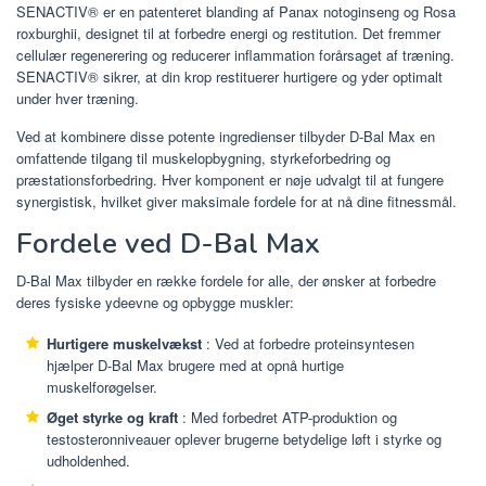
SENACTIV® er en patenteret blanding af Panax notoginseng og Rosa
roxburghii, designet til at forbedre energi og restitution. Det fremmer
cellulær regenerering og reducerer inflammation forårsaget af træning.
SENACTIV® sikrer, at din krop restituerer hurtigere og yder optimalt
under hver træning.
Ved at kombinere disse potente ingredienser tilbyder D-Bal Max en
omfattende tilgang til muskelopbygning, styrkeforbedring og
præstationsforbedring. Hver komponent er nøje udvalgt til at fungere
synergistisk, hvilket giver maksimale fordele for at nå dine fitnessmål.
Fordele ved D-Bal Max
D-Bal Max tilbyder en række fordele for alle, der ønsker at forbedre
deres fysiske ydeevne og opbygge muskler:
Hurtigere muskelvækst
: Ved at forbedre proteinsyntesen
hjælper D-Bal Max brugere med at opnå hurtige
muskelforøgelser.
Øget styrke og kraft
: Med forbedret ATP-produktion og
testosteronniveauer oplever brugerne betydelige løft i styrke og
udholdenhed.