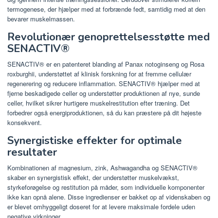
termogenese, der hjælper med at forbrænde fedt, samtidig med at den
bevarer muskelmassen.
Revolutionær genoprettelsesstøtte med
SENACTIV®
SENACTIV® er en patenteret blanding af Panax notoginseng og Rosa
roxburghii, understøttet af klinisk forskning for at fremme cellulær
regenerering og reducere inflammation. SENACTIV® hjælper med at
fjerne beskadigede celler og understøtter produktionen af ​​nye, sunde
celler, hvilket sikrer hurtigere muskelrestitution efter træning. Det
forbedrer også energiproduktionen, så du kan præstere på dit højeste
konsekvent.
Synergistiske effekter for optimale
resultater
Kombinationen af ​​magnesium, zink, Ashwagandha og SENACTIV®
skaber en synergistisk effekt, der understøtter muskelvækst,
styrkeforøgelse og restitution på måder, som individuelle komponenter
ikke kan opnå alene. Disse ingredienser er bakket op af videnskaben og
er blevet omhyggeligt doseret for at levere maksimale fordele uden
negative virkninger.