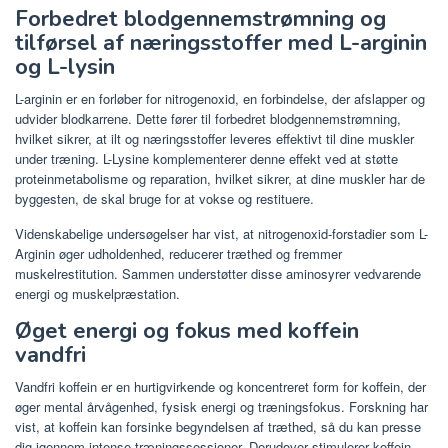
Forbedret blodgennemstrømning og
tilførsel af næringsstoffer med L-arginin
og L-lysin
L-arginin er en forløber for nitrogenoxid, en forbindelse, der afslapper og
udvider blodkarrene. Dette fører til forbedret blodgennemstrømning,
hvilket sikrer, at ilt og næringsstoffer leveres effektivt til dine muskler
under træning. L-Lysine komplementerer denne effekt ved at støtte
proteinmetabolisme og reparation, hvilket sikrer, at dine muskler har de
byggesten, de skal bruge for at vokse og restituere.
Videnskabelige undersøgelser har vist, at nitrogenoxid-forstadier som L-
Arginin øger udholdenhed, reducerer træthed og fremmer
muskelrestitution. Sammen understøtter disse aminosyrer vedvarende
energi og muskelpræstation.
Øget energi og fokus med koffein
vandfri
Vandfri koffein er en hurtigvirkende og koncentreret form for koffein, der
øger mental årvågenhed, fysisk energi og træningsfokus. Forskning har
vist, at koffein kan forsinke begyndelsen af ​​træthed, så du kan presse
dig igennem intense træningssessioner. Derudover stimulerer koffein