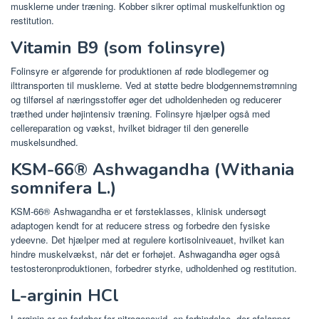
musklerne under træning. Kobber sikrer optimal muskelfunktion og
restitution.
Vitamin B9 (som folinsyre)
Folinsyre er afgørende for produktionen af ​​røde blodlegemer og
ilttransporten til musklerne. Ved at støtte bedre blodgennemstrømning
og tilførsel af næringsstoffer øger det udholdenheden og reducerer
træthed under højintensiv træning. Folinsyre hjælper også med
cellereparation og vækst, hvilket bidrager til den generelle
muskelsundhed.
KSM-66® Ashwagandha (Withania
somnifera L.)
KSM-66® Ashwagandha er et førsteklasses, klinisk undersøgt
adaptogen kendt for at reducere stress og forbedre den fysiske
ydeevne. Det hjælper med at regulere kortisolniveauet, hvilket kan
hindre muskelvækst, når det er forhøjet. Ashwagandha øger også
testosteronproduktionen, forbedrer styrke, udholdenhed og restitution.
L-arginin HCl
L-arginin er en forløber for nitrogenoxid, en forbindelse, der afslapper