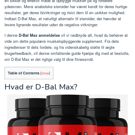
en sikker og effektiv måde at opbygge muskler på og forbedre
ydeevnen. Mens anabolske steroider har været kendt for deres hurtige
resultater, gør deres bivirkninger og risici dem til en usikker mulighed.
Indtast D-Bal Max, et naturligt alternativ til steroider, der hævder at
levere lignende resultater uden de negative virkninger.
I denne
D-Bal Max anmeldelse
vil vi nedbryde alt, hvad du behøver at
vide om dette populære muskelopbyggende supplement. Fra dets
ingredienser til dets fordele, og fra videnskabelig støtte til ægte
brugerfeedback, vil denne omfattende guide hjælpe dig med at beslutte,
om D-Bal Max er det rigtige valg til dine fitnessmål.
Table of Contents
[
show
]
Hvad er D-Bal Max?