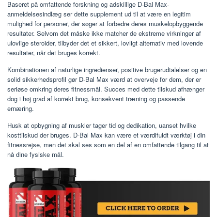
Baseret på omfattende forskning og adskillige D-Bal Max-
anmeldelsesindlæg ser dette supplement ud til at være en legitim
mulighed for personer, der søger at forbedre deres muskelopbyggende
resultater. Selvom det måske ikke matcher de ekstreme virkninger af
ulovlige steroider, tilbyder det et sikkert, lovligt alternativ med lovende
resultater, når det bruges korrekt.
Kombinationen af ​​naturlige ingredienser, positive brugerudtalelser og en
solid sikkerhedsprofil gør D-Bal Max værd at overveje for dem, der er
seriøse omkring deres fitnessmål. Succes med dette tilskud afhænger
dog i høj grad af korrekt brug, konsekvent træning og passende
ernæring.
Husk at opbygning af muskler tager tid og dedikation, uanset hvilke
kosttilskud der bruges. D-Bal Max kan være et værdifuldt værktøj i din
fitnessrejse, men det skal ses som en del af en omfattende tilgang til at
nå dine fysiske mål.