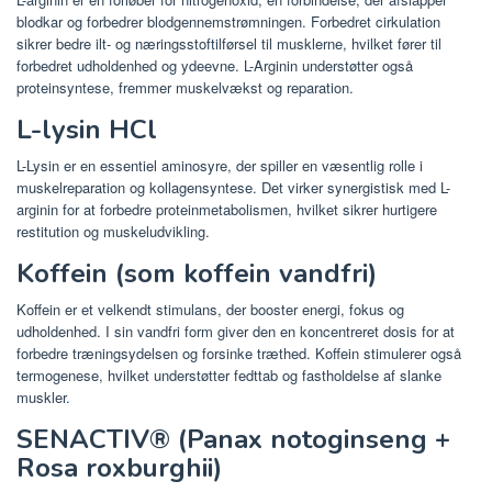
blodkar og forbedrer blodgennemstrømningen. Forbedret cirkulation
sikrer bedre ilt- og næringsstoftilførsel til musklerne, hvilket fører til
forbedret udholdenhed og ydeevne. L-Arginin understøtter også
proteinsyntese, fremmer muskelvækst og reparation.
L-lysin HCl
L-Lysin er en essentiel aminosyre, der spiller en væsentlig rolle i
muskelreparation og kollagensyntese. Det virker synergistisk med L-
arginin for at forbedre proteinmetabolismen, hvilket sikrer hurtigere
restitution og muskeludvikling.
Koffein (som koffein vandfri)
Koffein er et velkendt stimulans, der booster energi, fokus og
udholdenhed. I sin vandfri form giver den en koncentreret dosis for at
forbedre træningsydelsen og forsinke træthed. Koffein stimulerer også
termogenese, hvilket understøtter fedttab og fastholdelse af slanke
muskler.
SENACTIV® (Panax notoginseng +
Rosa roxburghii)