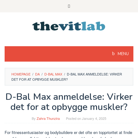
Skip
to
content
MENU
HOMEPAGE
/
DA
/
D-BAL MAX
/
D-BAL MAX ANMELDELSE: VIRKER
DET FOR AT OPBYGGE MUSKLER?
D-Bal Max anmeldelse: Virker
det for at opbygge muskler?
By
Zahra Thunzira
Posted on
January 4, 2025
For fitnessentusiaster og bodybuildere er det ofte en topprioritet at finde