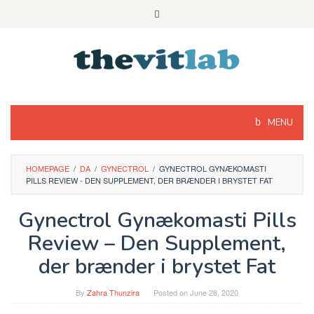
Skip
to
content
MENU
HOMEPAGE
/
DA
/
GYNECTROL
/
GYNECTROL GYNÆKOMASTI
PILLS REVIEW - DEN SUPPLEMENT, DER BRÆNDER I BRYSTET FAT
Gynectrol Gynækomasti Pills
Review – Den Supplement,
der brænder i brystet Fat
By
Zahra Thunzira
Posted on
June 28, 2020