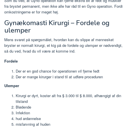
Som du ved, at Gyno operation kan fjerne ekstra bit af fedt og muskler
fra brystet permanent, men ikke alle har råd til en Gyno operation. Fordi
omkostningerne er for meget høj.
Gynækomasti Kirurgi – Fordele og
ulemper
Mens svaret på spørgsmålet, hvordan kan du slippe af mennesket
bryster er normalt kirurgi, et kig på de fordele og ulemper er nødvendigt,
så du ved, hvad du vil være at komme ind.
Fordele
Der er en god chance for operationen vil fjerne fedt
Der er mange kirurger i stand til at udføre proceduren
Ulemper
Kirurgi er dyrt, koster alt fra $ 3.000 til $ 8.000, afhængigt af din
tilstand
Blødende
Infektion
hud ardannelse
misfarvning af huden