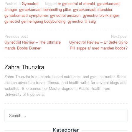
Posted in
Gynectrol
Tagged
er gynectrol et steroid
,
gynækomasti
årsager
,
gynækomasti behandling piller
,
gynækomasti steroider
,
gynækomasti symptomer
,
gynectrol amazon
,
gynectrol bivirkninger
,
gynectrol gennemgang bodybuilding
,
gynectrol til salg
Post
Previous post
Next post
Gynectrol Review – The Ultimate
Gynectrol Review – Er dette Gyno
navigation
mands Boobs Burner
Pill slippe af med manden boobs?
Zahra Thunzira
Zahra Thunzira is a Jakarta-based nutritionist and gym instructor. She’s
also an adventure travel, fitness, and health writer for several blogs and
websites. She earned her Master degree in Public Health from
University of Indonesia.
Search
for:
Kategorier