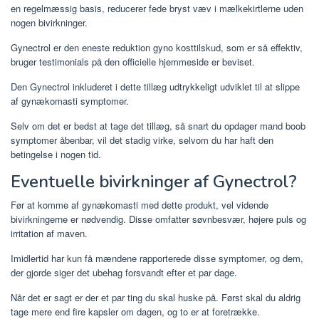
en regelmæssig basis, reducerer fede bryst væv i mælkekirtlerne uden
nogen bivirkninger.
Gynectrol er den eneste reduktion gyno kosttilskud, som er så effektiv,
bruger testimonials på den officielle hjemmeside er beviset.
Den Gynectrol inkluderet i dette tillæg udtrykkeligt udviklet til at slippe
af gynækomasti symptomer.
Selv om det er bedst at tage det tillæg, så snart du opdager mand boob
symptomer åbenbar, vil det stadig virke, selvom du har haft den
betingelse i nogen tid.
Eventuelle bivirkninger af Gynectrol?
Før at komme af gynækomasti med dette produkt, vel vidende
bivirkningerne er nødvendig. Disse omfatter søvnbesvær, højere puls og
irritation af maven.
Imidlertid har kun få mændene rapporterede disse symptomer, og dem,
der gjorde siger det ubehag forsvandt efter et par dage.
Når det er sagt er der et par ting du skal huske på. Først skal du aldrig
tage mere end fire kapsler om dagen, og to er at foretrække.