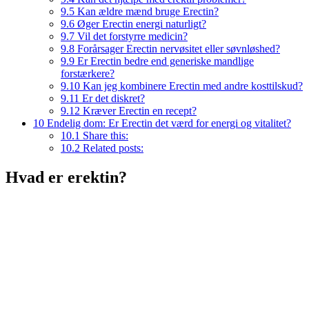
9.5
Kan ældre mænd bruge Erectin?
9.6
Øger Erectin energi naturligt?
9.7
Vil det forstyrre medicin?
9.8
Forårsager Erectin nervøsitet eller søvnløshed?
9.9
Er Erectin bedre end generiske mandlige
forstærkere?
9.10
Kan jeg kombinere Erectin med andre kosttilskud?
9.11
Er det diskret?
9.12
Kræver Erectin en recept?
10
Endelig dom: Er Erectin det værd for energi og vitalitet?
10.1
Share this:
10.2
Related posts:
Hvad er erektin?