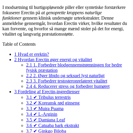
I modsætning til hurtigopløsende piller eller syntetiske forstærkere
fokuserer Erectin på
at genoprette kroppens naturlige
funktioner
gennem klinisk undersøgte urteekstrakter. Denne
anmeldelse gennemgår, hvordan Erectin virker, hvilke resultater du
kan forvente, og hvorfor så mange mænd stoler på det for energi,
vitalitet og langvarig præstationsstøtte.
Table of Contents
1
Hvad er erektin?
2
Hvordan Erectin øger energi og vitalitet
2.1
1. Forbedrer blodgennemstrømningen for bedre
fysisk præstation
2.2
2. Øger libido og seksuel lyst naturligt
2.3
3. Forbedrer testosteronrelateret vitalitet
2.4
4. Reducerer stress og forbedrer humøret
3
Fordeling af Erectin-ingredienser
3.1
✔ Tribulus terrestris
3.2
✔ Koreansk rød ginseng
3.3
✔ Muira Puama
3.4
✔ L-Arginin
3.5
✔ Damiana Leaf
3.6
✔ Catuaba bark ekstrakt
3.7
✔ Ginkgo Biloba