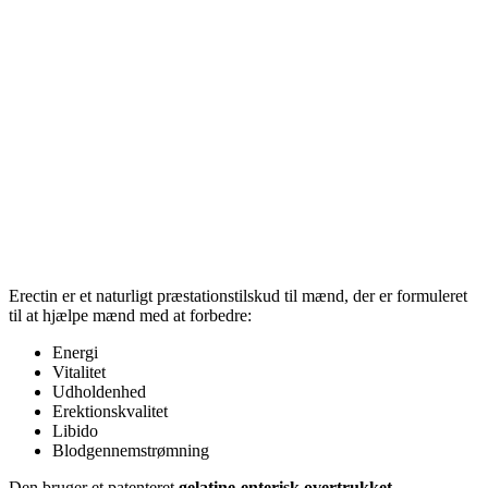
Erectin er et naturligt præstationstilskud til mænd, der er formuleret
til at hjælpe mænd med at forbedre:
Energi
Vitalitet
Udholdenhed
Erektionskvalitet
Libido
Blodgennemstrømning
Den bruger et patenteret
gelatine-enterisk overtrukket