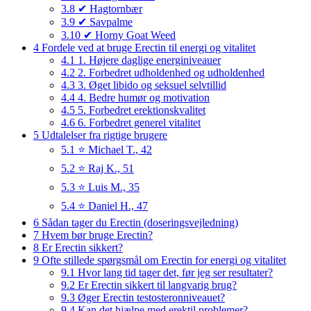
3.8
✔ Hagtornbær
3.9
✔ Savpalme
3.10
✔ Horny Goat Weed
4
Fordele ved at bruge Erectin til energi og vitalitet
4.1
1. Højere daglige energiniveauer
4.2
2. Forbedret udholdenhed og udholdenhed
4.3
3. Øget libido og seksuel selvtillid
4.4
4. Bedre humør og motivation
4.5
5. Forbedret erektionskvalitet
4.6
6. Forbedret generel vitalitet
5
Udtalelser fra rigtige brugere
5.1
⭐ Michael T., 42
5.2
⭐ Raj K., 51
5.3
⭐ Luis M., 35
5.4
⭐ Daniel H., 47
6
Sådan tager du Erectin (doseringsvejledning)
7
Hvem bør bruge Erectin?
8
Er Erectin sikkert?
9
Ofte stillede spørgsmål om Erectin for energi og vitalitet
9.1
Hvor lang tid tager det, før jeg ser resultater?
9.2
Er Erectin sikkert til langvarig brug?
9.3
Øger Erectin testosteronniveauet?
9.4
Kan det hjælpe med erektil problemer?