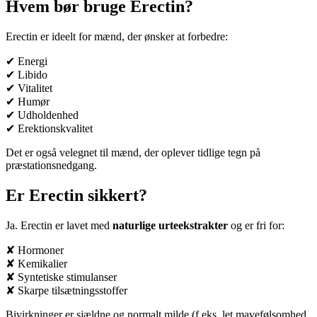
Hvem bør bruge Erectin?
Erectin er ideelt for mænd, der ønsker at forbedre:
✔ Energi
✔ Libido
✔ Vitalitet
✔ Humør
✔ Udholdenhed
✔ Erektionskvalitet
Det er også velegnet til mænd, der oplever tidlige tegn på
præstationsnedgang.
Er Erectin sikkert?
Ja. Erectin er lavet med
naturlige urteekstrakter
og er fri for:
✘ Hormoner
✘ Kemikalier
✘ Syntetiske stimulanser
✘ Skarpe tilsætningsstoffer
Bivirkninger er sjældne og normalt milde (f.eks. let mavefølsomhed