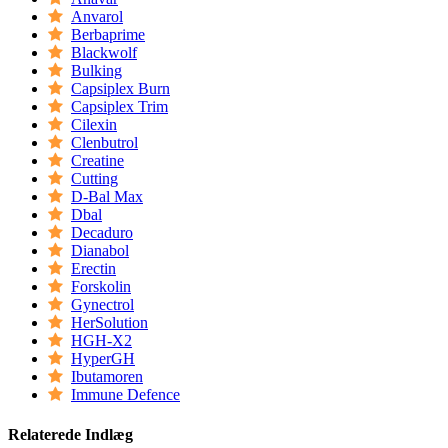
Anvarol
Berbaprime
Blackwolf
Bulking
Capsiplex Burn
Capsiplex Trim
Cilexin
Clenbutrol
Creatine
Cutting
D-Bal Max
Dbal
Decaduro
Dianabol
Erectin
Forskolin
Gynectrol
HerSolution
HGH-X2
HyperGH
Ibutamoren
Immune Defence
Relaterede Indlæg