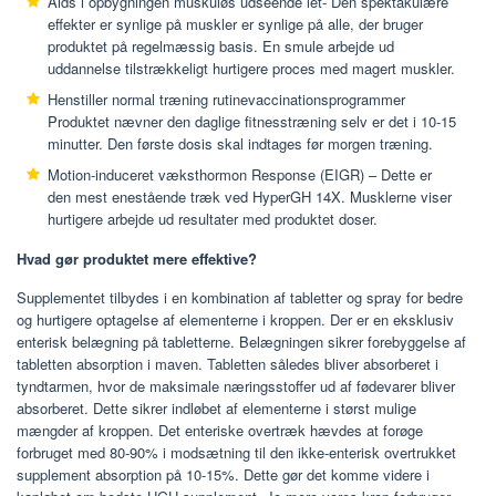
Aids i opbygningen muskuløs udseende let- Den spektakulære
effekter er synlige på muskler er synlige på alle, der bruger
produktet på regelmæssig basis. En smule arbejde ud
uddannelse tilstrækkeligt hurtigere proces med magert muskler.
Henstiller normal træning rutinevaccinationsprogrammer
Produktet nævner den daglige fitnesstræning selv er det i 10-15
minutter. Den første dosis skal indtages før morgen træning.
Motion-induceret væksthormon Response (EIGR) – Dette er
den mest enestående træk ved HyperGH 14X. Musklerne viser
hurtigere arbejde ud resultater med produktet doser.
Hvad gør produktet mere effektive?
Supplementet tilbydes i en kombination af tabletter og spray for bedre
og hurtigere optagelse af elementerne i kroppen. Der er en eksklusiv
enterisk belægning på tabletterne. Belægningen sikrer forebyggelse af
tabletten absorption i maven. Tabletten således bliver absorberet i
tyndtarmen, hvor de maksimale næringsstoffer ud af fødevarer bliver
absorberet. Dette sikrer indløbet af elementerne i størst mulige
mængder af kroppen. Det enteriske overtræk hævdes at forøge
forbruget med 80-90% i modsætning til den ikke-enterisk overtrukket
supplement absorption på 10-15%. Dette gør det komme videre i