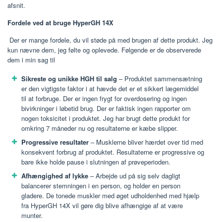
afsnit.
Fordele ved at bruge HyperGH 14X
Der er mange fordele, du vil støde på med brugen af ​​dette produkt. Jeg
kun nævne dem, jeg følte og oplevede. Følgende er de observerede
dem i min sag til
Sikreste og unikke HGH til salg
– Produktet sammensætning
er den vigtigste faktor i at hævde det er et sikkert lægemiddel
til at forbruge. Der er ingen frygt for overdosering og ingen
bivirkninger i løbetid brug. Der er faktisk ingen rapporter om
nogen toksicitet i produktet. Jeg har brugt dette produkt for
omkring 7 måneder nu og resultaterne er kæbe slipper.
Progressive resultater
– Musklerne bliver hærdet over tid med
konsekvent forbrug af produktet. Resultaterne er progressive og
bare ikke holde pause i slutningen af prøveperioden.
Afhængighed af lykke
– Arbejde ud på sig selv dagligt
balancerer stemningen i en person, og holder en person
gladere. De tonede muskler med øget udholdenhed med hjælp
fra HyperGH 14X vil gøre dig blive afhængige af at være
munter.