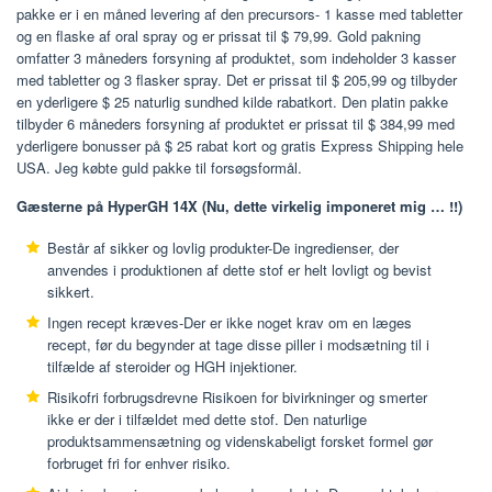
pakke er i en måned levering af den precursors- 1 kasse med tabletter
og en flaske af oral spray og er prissat til $ 79,99. Gold pakning
omfatter 3 måneders forsyning af produktet, som indeholder 3 kasser
med tabletter og 3 flasker spray. Det er prissat til $ 205,99 og tilbyder
en yderligere $ 25 naturlig sundhed kilde rabatkort. Den platin pakke
tilbyder 6 måneders forsyning af produktet er prissat til $ 384,99 med
yderligere bonusser på $ 25 rabat kort og gratis Express Shipping hele
USA. Jeg købte guld pakke til forsøgsformål.
Gæsterne på HyperGH 14X (Nu, dette virkelig imponeret mig … !!)
Består af sikker og lovlig produkter-De ingredienser, der
anvendes i produktionen af ​​dette stof er helt lovligt og bevist
sikkert.
Ingen recept kræves-Der er ikke noget krav om en læges
recept, før du begynder at tage disse piller i modsætning til i
tilfælde af steroider og HGH injektioner.
Risikofri forbrugsdrevne Risikoen for bivirkninger og smerter
ikke er der i tilfældet med dette stof. Den naturlige
produktsammensætning og videnskabeligt forsket formel gør
forbruget fri for enhver risiko.