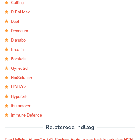
Cutting
D-Bal Max
Dbal
Decaduro
Dianabol
Erectin
Forskolin
Gynectrol
HerSolution
HGH-X2
HyperGH
Ibutamoren
Immune Defence
Relaterede Indlæg
Den Uvildige HyperGH 14X Review: Er dette den bedste naturlige HGH