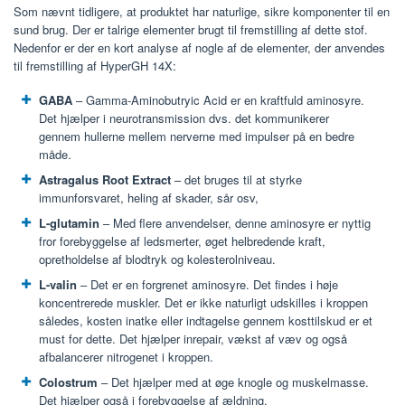
Som nævnt tidligere, at produktet har naturlige, sikre komponenter til en
sund brug. Der er talrige elementer brugt til fremstilling af dette stof.
Nedenfor er der en kort analyse af nogle af de elementer, der anvendes
til fremstilling af HyperGH 14X:
GABA
– Gamma-Aminobutryic Acid er en kraftfuld aminosyre.
Det hjælper i neurotransmission dvs. det kommunikerer
gennem hullerne mellem nerverne med impulser på en bedre
måde.
Astragalus Root Extract
– det bruges til at styrke
immunforsvaret, heling af skader, sår osv,
L-glutamin
– Med flere anvendelser, denne aminosyre er nyttig
fror forebyggelse af ledsmerter, øget helbredende kraft,
opretholdelse af blodtryk og kolesterolniveau.
L-valin
– Det er en forgrenet aminosyre. Det findes i høje
koncentrerede muskler. Det er ikke naturligt udskilles i kroppen
således, kosten inatke eller indtagelse gennem kosttilskud er et
must for dette. Det hjælper inrepair, vækst af væv og også
afbalancerer nitrogenet i kroppen.
Colostrum
– Det hjælper med at øge knogle og muskelmasse.
Det hjælper også i forebyggelse af ældning.