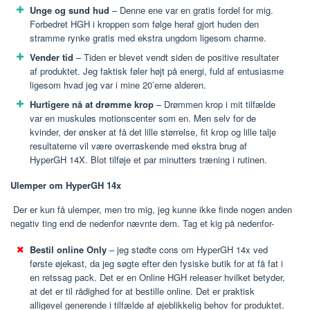
Unge og sund hud
– Denne ene var en gratis fordel for mig.
Forbedret HGH i kroppen som følge heraf gjort huden den
stramme rynke gratis med ekstra ungdom ligesom charme.
Vender tid
– Tiden er blevet vendt siden de positive resultater
af produktet. Jeg faktisk føler højt på energi, fuld af entusiasme
ligesom hvad jeg var i mine 20’erne alderen.
Hurtigere nå at drømme krop
– Drømmen krop i mit tilfælde
var en muskuløs motionscenter som en. Men selv for de
kvinder, der ønsker at få det lille størrelse, fit krop og lille talje
resultaterne vil være overraskende med ekstra brug af
HyperGH 14X. Blot tilføje et par minutters træning i rutinen.
Ulemper om
HyperGH 14x
Der er kun få ulemper, men tro mig, jeg kunne ikke finde nogen anden
negativ ting end de nedenfor nævnte dem. Tag et kig på nedenfor-
Bestil online Only
– jeg stødte cons om HyperGH 14x ved
første øjekast, da jeg søgte efter den fysiske butik for at få fat i
en retssag pack. Det er en Online HGH releaser hvilket betyder,
at det er til rådighed for at bestille online. Det er praktisk
alligevel generende i tilfælde af øjeblikkelig behov for produktet.