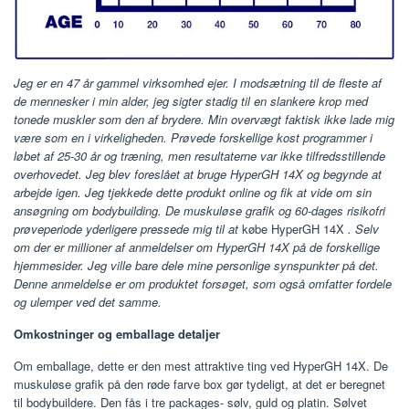
Jeg er en 47 år gammel virksomhed ejer. I modsætning til de fleste af
de mennesker i min alder, jeg sigter stadig til en slankere krop med
tonede muskler som den af brydere. Min overvægt faktisk ikke lade mig
være som en i virkeligheden. Prøvede forskellige kost programmer i
løbet af 25-30 år og træning, men resultaterne var ikke tilfredsstillende
overhovedet. Jeg blev foreslået at bruge HyperGH 14X og begynde at
arbejde igen. Jeg tjekkede dette produkt online og fik at vide om sin
ansøgning om bodybuilding. De muskuløse grafik og 60-dages risikofri
prøveperiode yderligere pressede mig til at
købe HyperGH 14X
. Selv
om der er millioner af anmeldelser om HyperGH 14X på de forskellige
hjemmesider. Jeg ville bare dele mine personlige synspunkter på det.
Denne anmeldelse er om produktet forsøget, som også omfatter fordele
og ulemper ved det samme.
Omkostninger og emballage detaljer
Om emballage, dette er den mest attraktive ting ved HyperGH 14X. De
muskuløse grafik på den røde farve box gør tydeligt, at det er beregnet
til bodybuildere. Den fås i tre packages- sølv, guld og platin. Sølvet