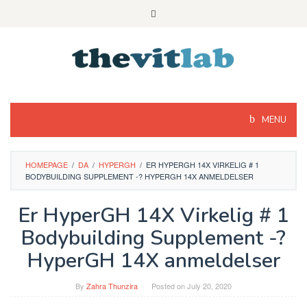
Skip
to
content
MENU
HOMEPAGE
/
DA
/
HYPERGH
/
ER HYPERGH 14X VIRKELIG # 1
BODYBUILDING SUPPLEMENT -? HYPERGH 14X ANMELDELSER
Er HyperGH 14X Virkelig # 1
Bodybuilding Supplement -?
HyperGH 14X anmeldelser
By
Zahra Thunzira
Posted on
July 20, 2020