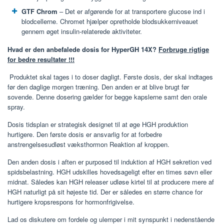
GTF Chrom
– Det er afgørende for at transportere glucose ind i
blodcellerne. Chromet hjælper opretholde blodsukkerniveauet
gennem øget insulin-relaterede aktiviteter.
Hvad er den anbefalede dosis for HyperGH 14X?
Forbruge rigtige
for bedre resultater !!!
Produktet skal tages i to doser dagligt. Første dosis, der skal indtages
før den daglige morgen træning. Den anden er at blive brugt før
sovende. Denne dosering gælder for begge kapslerne samt den orale
spray.
Dosis tidsplan er strategisk designet til at øge HGH produktion
hurtigere. Den første dosis er ansvarlig for at forbedre
anstrengelsesudløst væksthormon Reaktion af kroppen.
Den anden dosis i aften er purposed til induktion af HGH sekretion ved
spidsbelastning. HGH udskilles hovedsageligt efter en times søvn eller
midnat. Således kan HGH releaser udløse kirtel til at producere mere af
HGH naturligt på sit højeste tid. Der er således en større chance for
hurtigere kropsrespons for hormonfrigivelse.
Lad os diskutere om fordele og ulemper i mit synspunkt i nedenstående