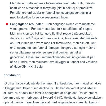
Men der er gratis express forsendelse over hele USA, hvis du
bestiller en 5 måneders forsyning (platin pakke) af produktet.
For offshore ordrer, der er forskellige leveringstider tidslinjer
med forskellige forsendelsesomkostninger.
Langsigtede resultater
– Den sørgelige nyhed er resultaterne
vises gradvist. For det meste kan folk se effekten af 6 uger.
Men min krop tog lidt længere tid til at reagere på produktet.
th
Jeg var i min 8
uge af fitness regime, hvor resultater dukkede
op. Det virker, kan være med lidt forsinkelse, men sikkert. Det
er et spørgsmål om forskel i kroppen fungerer, at nogle måske
se resultaterne før eller senere end gennemsnittet af
generation. Også, kan sammenlignende costing genere et par
af de kunder, men resultatet overskygger alt andet end værdien
af HyperGH 14X til salg.
Konklusion
Ord kan falde kort, når det kommer til at beskrive, hvor meget af lykke
tillægget har tilføjet til mit daglige liv. Det bedste ved at produktet er
sikkert, er, at selv min familie er begyndt at bruge det. Der er intet at
bekymre sig om forbruget af HyperGH 14X. Heldigvis, lægevidenskaben
opfandt denne mirakuløse gave at hjælpe genopleve vores liv ligesom