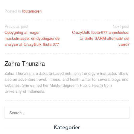
Posted in
Ibutamoren
Post
Previous post
Next post
Opbygning af mager
CrazyBulk Ibuta-677 anmeldelse:
navigation
muskelmasse: en dybdegående
Er dette SARM-alternativ det
analyse af CrazyBulk Ibuta 677
værd?
Zahra Thunzira
Zahra Thunzira is a Jakarta-based nutritionist and gym instructor. She’s
also an adventure travel, fitness, and health writer for several blogs and
websites. She earned her Master degree in Public Health from
University of Indonesia.
Search
for:
Kategorier