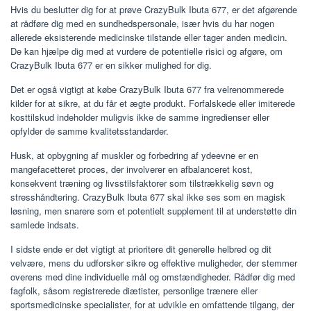
Hvis du beslutter dig for at prøve CrazyBulk Ibuta 677, er det afgørende
at rådføre dig med en sundhedspersonale, især hvis du har nogen
allerede eksisterende medicinske tilstande eller tager anden medicin.
De kan hjælpe dig med at vurdere de potentielle risici og afgøre, om
CrazyBulk Ibuta 677 er en sikker mulighed for dig.
Det er også vigtigt at købe CrazyBulk Ibuta 677 fra velrenommerede
kilder for at sikre, at du får et ægte produkt. Forfalskede eller imiterede
kosttilskud indeholder muligvis ikke de samme ingredienser eller
opfylder de samme kvalitetsstandarder.
Husk, at opbygning af muskler og forbedring af ydeevne er en
mangefacetteret proces, der involverer en afbalanceret kost,
konsekvent træning og livsstilsfaktorer som tilstrækkelig søvn og
stresshåndtering. CrazyBulk Ibuta 677 skal ikke ses som en magisk
løsning, men snarere som et potentielt supplement til at understøtte din
samlede indsats.
I sidste ende er det vigtigt at prioritere dit generelle helbred og dit
velvære, mens du udforsker sikre og effektive muligheder, der stemmer
overens med dine individuelle mål og omstændigheder. Rådfør dig med
fagfolk, såsom registrerede diætister, personlige trænere eller
sportsmedicinske specialister, for at udvikle en omfattende tilgang, der