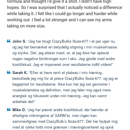
John S.
“Jeg har brugt CrazyBulks Ibuta-677 i et par uger nu,
og jeg har bemærket en betydelig stigning i min muskelmasse
og styrke. Det, jeg elsker mest, er, at jeg ikke har oplevet
nogen negative bivirkninger som f.eks. Jeg gjorde med andre
kosttilskud. Jeg er imponeret over resultaterne indtil videre!”
Sarah K.
“Efter at have ramt et plateau i min træning,
besluttede jeg mig for at prøve CrazyBulks Ibuta-677, og jeg er
begejstret for resultaterne. Ikke kun har jeg set gevinster i
muskelstørrelse og definition, men jeg føler mig også mere
energisk og fokuseret under min træning. Jeg kan varmt
anbefale det!”
Mike D.
“Jeg har prøvet andre kosttilskud, der hævder at
efterligne virkningerne af SARM’er, men ingen kan
sammenlignes med CrazyBulk’s Ibuta-677. Det har hjulpet mig
med at rykke forbi mine grænser i træningscenteret og opnå