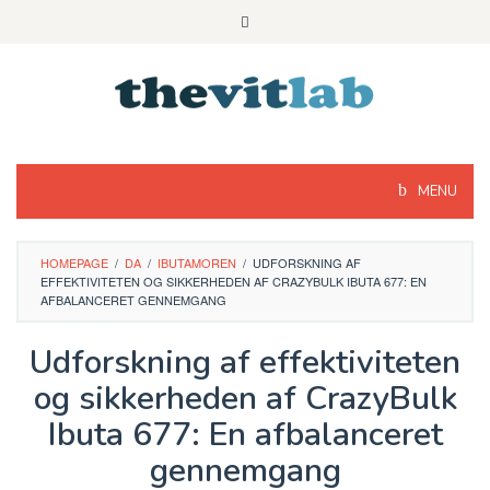
Skip
to
content
MENU
HOMEPAGE
/
DA
/
IBUTAMOREN
/
UDFORSKNING AF
EFFEKTIVITETEN OG SIKKERHEDEN AF ​​CRAZYBULK IBUTA 677: EN
AFBALANCERET GENNEMGANG
Udforskning af effektiviteten
og sikkerheden af ​​CrazyBulk
Ibuta 677: En afbalanceret
gennemgang