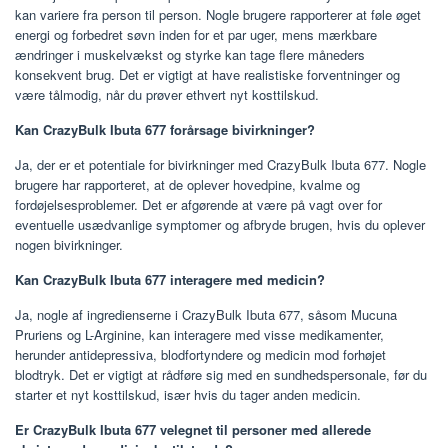
kan variere fra person til person. Nogle brugere rapporterer at føle øget
energi og forbedret søvn inden for et par uger, mens mærkbare
ændringer i muskelvækst og styrke kan tage flere måneders
konsekvent brug. Det er vigtigt at have realistiske forventninger og
være tålmodig, når du prøver ethvert nyt kosttilskud.
Kan CrazyBulk Ibuta 677 forårsage bivirkninger?
Ja, der er et potentiale for bivirkninger med CrazyBulk Ibuta 677. Nogle
brugere har rapporteret, at de oplever hovedpine, kvalme og
fordøjelsesproblemer. Det er afgørende at være på vagt over for
eventuelle usædvanlige symptomer og afbryde brugen, hvis du oplever
nogen bivirkninger.
Kan CrazyBulk Ibuta 677 interagere med medicin?
Ja, nogle af ingredienserne i CrazyBulk Ibuta 677, såsom Mucuna
Pruriens og L-Arginine, kan interagere med visse medikamenter,
herunder antidepressiva, blodfortyndere og medicin mod forhøjet
blodtryk. Det er vigtigt at rådføre sig med en sundhedspersonale, før du
starter et nyt kosttilskud, især hvis du tager anden medicin.
Er CrazyBulk Ibuta 677 velegnet til personer med allerede