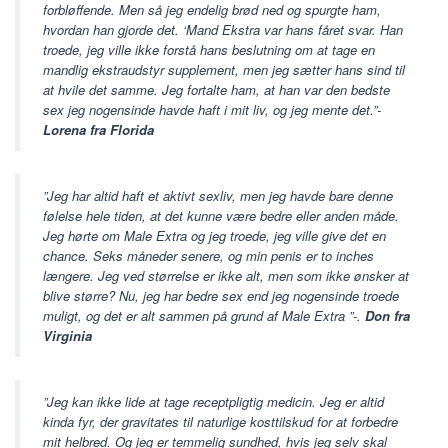
forbløffende. Men så jeg endelig brød ned og spurgte ham,
hvordan han gjorde det. ‘Mand Ekstra var hans fåret svar. Han
troede, jeg ville ikke forstå hans beslutning om at tage en
mandlig ekstraudstyr supplement, men jeg sætter hans sind til
at hvile det samme. Jeg fortalte ham, at han var den bedste
sex jeg nogensinde havde haft i mit liv, og jeg mente det.”-
Lorena fra Florida
”Jeg har altid haft et aktivt sexliv, men jeg havde bare denne
følelse hele tiden, at det kunne være bedre eller anden måde.
Jeg hørte om Male Extra og jeg troede, jeg ville give det en
chance. Seks måneder senere, og min penis er to inches
længere. Jeg ved størrelse er ikke alt, men som ikke ønsker at
blive større? Nu, jeg har bedre sex end jeg nogensinde troede
muligt, og det er alt sammen på grund af Male Extra ”-.
Don fra
Virginia
”Jeg kan ikke lide at tage receptpligtig medicin. Jeg er altid
kinda fyr, der gravitates til naturlige kosttilskud for at forbedre
mit helbred. Og jeg er temmelig sundhed, hvis jeg selv skal