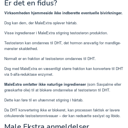
Er det en fidus?
Virksomheden hjemmeside ikke indberette eventuelle bivirkninger.
Dog kan dem, der MaleExtra oplever hårtab.
Visse ingredienser i MaleExtra stigning testosteron produktion.
Testosteron kan omdannes til DHT, det hormon ansvarlig for mandlige-
mønster skaldethed.
Normalt er en fraktion af testosteron omdannes til DHT.
Dog med MaleExtra en væsentligt større fraktion kan konvertere til DHT
via 5-alfa-reduktase enzymet.
MaleExtra omfatter ikke naturlige ingredienser
(som Savpalme eller
græskarfrø olie) til at blokere omdannelse af testosteron til DHT.
Dette kan føre til en uhæmmet stigning i hårtab.
Da DHT konvertering ikke er blokeret, kan processen faktisk er lavere
cirkulerende testosteronniveauer – der kan nedsætte sexlyst og libido.
Male Ekstra anmeldelser