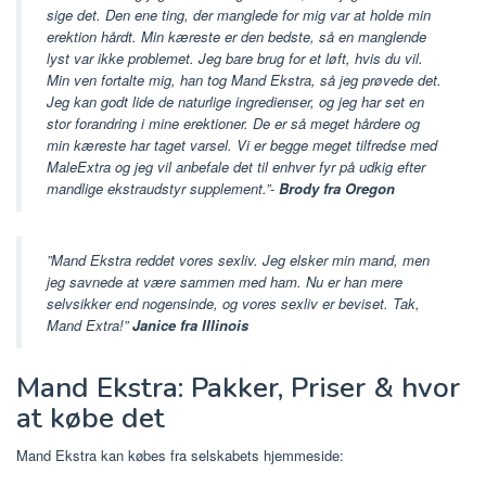
sige det. Den ene ting, der manglede for mig var at holde min
erektion hårdt. Min kæreste er den bedste, så en manglende
lyst var ikke problemet. Jeg bare brug for et løft, hvis du vil.
Min ven fortalte mig, han tog Mand Ekstra, så jeg prøvede det.
Jeg kan godt lide de naturlige ingredienser, og jeg har set en
stor forandring i mine erektioner. De er så meget hårdere og
min kæreste har taget varsel. Vi er begge meget tilfredse med
MaleExtra og jeg vil anbefale det til enhver fyr på udkig efter
mandlige ekstraudstyr supplement.”-
Brody fra Oregon
”Mand Ekstra reddet vores sexliv. Jeg elsker min mand, men
jeg savnede at være sammen med ham. Nu er han mere
selvsikker end nogensinde, og vores sexliv er beviset. Tak,
Mand Extra!”
Janice fra Illinois
Mand Ekstra: Pakker, Priser & hvor
at købe det
Mand Ekstra kan købes fra selskabets hjemmeside: