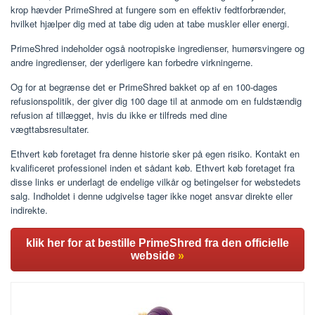
krop hævder PrimeShred at fungere som en effektiv fedtforbrænder,
hvilket hjælper dig med at tabe dig uden at tabe muskler eller energi.
PrimeShred indeholder også nootropiske ingredienser, humørsvingere og
andre ingredienser, der yderligere kan forbedre virkningerne.
Og for at begrænse det er PrimeShred bakket op af en 100-dages
refusionspolitik, der giver dig 100 dage til at anmode om en fuldstændig
refusion af tillægget, hvis du ikke er tilfreds med dine
vægttabsresultater.
Ethvert køb foretaget fra denne historie sker på egen risiko. Kontakt en
kvalificeret professionel inden et sådant køb. Ethvert køb foretaget fra
disse links er underlagt de endelige vilkår og betingelser for webstedets
salg. Indholdet i denne udgivelse tager ikke noget ansvar direkte eller
indirekte.
klik her for at bestille PrimeShred fra den officielle
webside
»