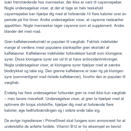
især fremtrædende hos mennesker, der ikke er vant til cayennepeber.
Nogle undersøgelser viser, at det at tage en halv teskefuld
cayennepeber kan hjælpe dig med at forbrænde 10 flere kalorier over en
periode på fire timer. Andre undersøgelser viser, at cayenne nedsætter
appetitten. Nogle mennesker tager cayenne som et supplement. Andre
blander det med mad.
Grøn kaffebønneekstrakt er populær til vægttab. Faktisk indeholder
mange af verdens mest populære slankepiller grøn ekstrakt af
kaffebønner. Kaffebønner indeholder forbindelser kendt som klorogene
syrer. Disse klorogene syrer ser ud til at have antioxidantvirkninger.
Nogle undersøgelser viser, at klorogene syrer hjælper med at sænke
blodtrykket og tabe sig. Den grønne kaffebønne er især rig på klorogen
syre (sammenlignet med ristede kaffebønner), hvorfor den er populær til
vægttab.
Endelig har flere undersøgelser forbundet grøn te med ikke kun vægttab
– men lavere mavefedt. Undersøgelser viser, at grøn te hjælper med at
optimere din krops stofskifte, hjælper dig med at forbrænde flere
kalorier, øge fedtforbrændingen og i sidste ende tabe sig.
De øvrige ingredienser i PrimeShred skal fungere som annonceret for at
understøtte de anførte fordele. Vitamin B12 er for eksempel en bevist