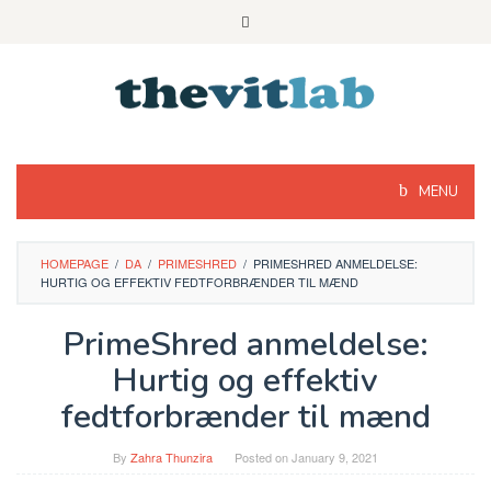
Skip
to
content
MENU
HOMEPAGE
/
DA
/
PRIMESHRED
/
PRIMESHRED ANMELDELSE:
HURTIG OG EFFEKTIV FEDTFORBRÆNDER TIL MÆND
PrimeShred anmeldelse:
Hurtig og effektiv
fedtforbrænder til mænd
By
Zahra Thunzira
Posted on
January 9, 2021