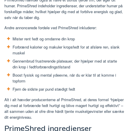
humør. PrimeShred indeholder ingredienser, der understøtter humør på
forskellige måder, hvilket hjælper dig med at forblive energisk og glad,
selv når du taber dig.
Andre annoncerede fordele ved PrimeShred inkluderer:
Mister rent fedt og omdanne din krop
Forbrænd kalorier og makuler kropsfedt for at afsløre ren, slank
muskel
Gennembrud frustrerende plateauer, der hjælper med at starte
din krop i fedtforbrændingstilstand
Boost fysisk og mental ydeevne, når du er klar til at komme i
topform
Fjern de sidste par pund stædigt fedt
Alt i alt hævder producenterne af PrimeShred, at deres formel “hjælper
dig med at forbrænde fedt hurtigt og blive magert hurtigt og effektivt” –
alt sammen uden at ofre dine hårdt tjente muskelgevinster eller sænke
dit energiniveau.
PrimeShred ingredienser