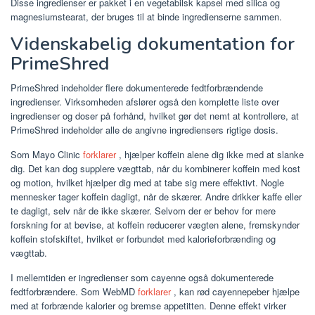
Disse ingredienser er pakket i en vegetabilsk kapsel med silica og
magnesiumstearat, der bruges til at binde ingredienserne sammen.
Videnskabelig dokumentation for
PrimeShred
PrimeShred indeholder flere dokumenterede fedtforbrændende
ingredienser. Virksomheden afslører også den komplette liste over
ingredienser og doser på forhånd, hvilket gør det nemt at kontrollere, at
PrimeShred indeholder alle de angivne ingrediensers rigtige dosis.
Som Mayo Clinic
forklarer
, hjælper koffein alene dig ikke med at slanke
dig. Det kan dog supplere vægttab, når du kombinerer koffein med kost
og motion, hvilket hjælper dig med at tabe sig mere effektivt. Nogle
mennesker tager koffein dagligt, når de skærer. Andre drikker kaffe eller
te dagligt, selv når de ikke skærer. Selvom der er behov for mere
forskning for at bevise, at koffein reducerer vægten alene, fremskynder
koffein stofskiftet, hvilket er forbundet med kalorieforbrænding og
vægttab.
I mellemtiden er ingredienser som cayenne også dokumenterede
fedtforbrændere. Som WebMD
forklarer
, kan rød cayennepeber hjælpe
med at forbrænde kalorier og bremse appetitten. Denne effekt virker