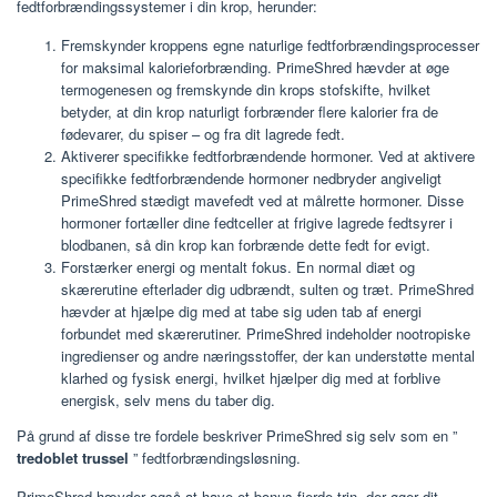
fedtforbrændingssystemer i din krop, herunder:
Fremskynder kroppens egne naturlige fedtforbrændingsprocesser
for maksimal kalorieforbrænding. PrimeShred hævder at øge
termogenesen og fremskynde din krops stofskifte, hvilket
betyder, at din krop naturligt forbrænder flere kalorier fra de
fødevarer, du spiser – og fra dit lagrede fedt.
Aktiverer specifikke fedtforbrændende hormoner. Ved at aktivere
specifikke fedtforbrændende hormoner nedbryder angiveligt
PrimeShred stædigt mavefedt ved at målrette hormoner. Disse
hormoner fortæller dine fedtceller at frigive lagrede fedtsyrer i
blodbanen, så din krop kan forbrænde dette fedt for evigt.
Forstærker energi og mentalt fokus. En normal diæt og
skærerutine efterlader dig udbrændt, sulten og træt. PrimeShred
hævder at hjælpe dig med at tabe sig uden tab af energi
forbundet med skærerutiner. PrimeShred indeholder nootropiske
ingredienser og andre næringsstoffer, der kan understøtte mental
klarhed og fysisk energi, hvilket hjælper dig med at forblive
energisk, selv mens du taber dig.
På grund af disse tre fordele beskriver PrimeShred sig selv som en ”
tredoblet trussel
” fedtforbrændingsløsning.
PrimeShred hævder også at have et bonus fjerde trin, der øger dit