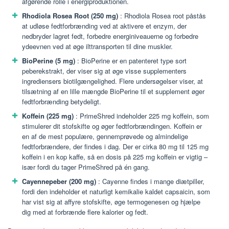
afgørende rolle i energiproduktionen.
Rhodiola Rosea Root (250 mg)
: Rhodiola Rosea root påstås
at udløse fedtforbrænding ved at aktivere et enzym, der
nedbryder lagret fedt, forbedre energiniveauerne og forbedre
ydeevnen ved at øge ilttransporten til dine muskler.
BioPerine (5 mg)
: BioPerine er en patenteret type sort
peberekstrakt, der viser sig at øge visse supplementers
ingrediensers biotilgængelighed. Flere undersøgelser viser, at
tilsætning af en lille mængde BioPerine til et supplement øger
fedtforbrænding betydeligt.
Koffein (225 mg)
: PrimeShred indeholder 225 mg koffein, som
stimulerer dit stofskifte og øger fedtforbrændingen. Koffein er
en af ​​de mest populære, gennemprøvede og almindelige
fedtforbrændere, der findes i dag. Der er cirka 80 mg til 125 mg
koffein i en kop kaffe, så en dosis på 225 mg koffein er vigtig –
især fordi du tager PrimeShred på én gang.
Cayennepeber (200 mg)
: Cayenne findes i mange diætpiller,
fordi den indeholder et naturligt kemikalie kaldet capsaicin, som
har vist sig at affyre stofskifte, øge termogenesen og hjælpe
dig med at forbrænde flere kalorier og fedt.