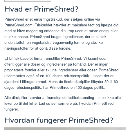
Hvad er PrimeShred?
PrimeShred er et ernæringstilskud, der sælges online via
PrimeShred.com. Tilskuddet hævder at makulere fedt og hjælpe dig
med at blive magert og omdanne din krop uden at miste energi eller
muskelmasse. PrimeShred bruger ingredienser, der er klinisk
understøttet, en vegetarisk / veganvenlig formel og stærke
næringsstoffer for at opnå disse fordele.
Et britisk-baseret firma fremstiller PrimeShred. Virksomheden
offentliggør alle doser og ingredienser på forhånd. Der er ingen
proprietære formler eller skjulte ingredienser eller doser. PrimeShred
understøttes også af en 100-dages refusionspolitik – noget der er
sjældent i tillægsrummet. Mens de fleste diætpiller tilbyder 30 til 60-
dages refusionspolitik, har PrimeShred en 100-dages politik.
Alle diætpiller hævder at fremskynde fedtforbrænding – men ikke alle
lever op til det løfte. Lad os se nærmere på, hvordan PrimeShred
fungerer.
Hvordan fungerer PrimeShred?