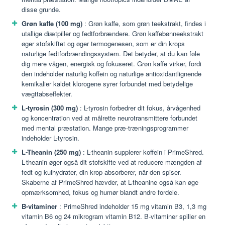
disse grunde.
Grøn kaffe (100 mg)
: Grøn kaffe, som grøn teekstrakt, findes i
utallige diætpiller og fedtforbrændere. Grøn kaffebønneekstrakt
øger stofskiftet og øger termogenesen, som er din krops
naturlige fedtforbrændingssystem. Det betyder, at du kan føle
dig mere vågen, energisk og fokuseret. Grøn kaffe virker, fordi
den indeholder naturlig koffein og naturlige antioxidantlignende
kemikalier kaldet klorogene syrer forbundet med betydelige
vægttabseffekter.
L-tyrosin (300 mg)
: L-tyrosin forbedrer dit fokus, årvågenhed
og koncentration ved at målrette neurotransmittere forbundet
med mental præstation. Mange præ-træningsprogrammer
indeholder L-tyrosin.
L-Theanin (250 mg)
: L-theanin supplerer koffein i PrimeShred.
L-theanin øger også dit stofskifte ved at reducere mængden af ​​
fedt og kulhydrater, din krop absorberer, når den spiser.
Skaberne af PrimeShred hævder, at L-theanine også kan øge
opmærksomhed, fokus og humør blandt andre fordele.
B-vitaminer
: PrimeShred indeholder 15 mg vitamin B3, 1,3 mg
vitamin B6 og 24 mikrogram vitamin B12. B-vitaminer spiller en