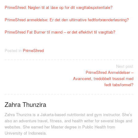
PrimeShred: Nøglen til at låse op for dit vægttabspotentiale?
PrimeShred anmeldelse: Er det den ultimative fedtforbrænderløsning?
PrimeShred Fat Burner til mænd – er det effektivt til vægttab?
Posted in
PrimeShred
Post
Next post
PrimeShred Anmeldelser –
navigation
Avanceret, tredobbelt trussel med
fedt tabsformel?
Zahra Thunzira
Zahra Thunzira is a Jakarta-based nutritionist and gym instructor. She’s
also an adventure travel, fitness, and health writer for several blogs and
websites. She earned her Master degree in Public Health from
University of Indonesia.