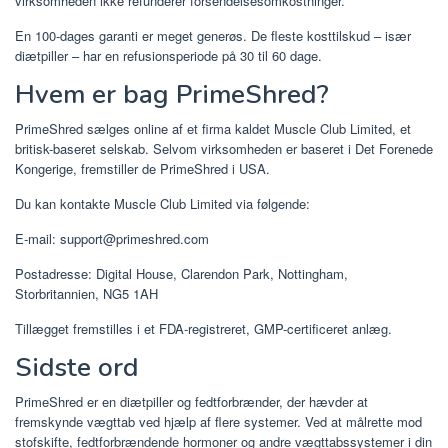
virksomheden ikke refunderer forsendelsesomkostninger.
En 100-dages garanti er meget generøs. De fleste kosttilskud – især
diætpiller – har en refusionsperiode på 30 til 60 dage.
Hvem er bag PrimeShred?
PrimeShred sælges online af et firma kaldet Muscle Club Limited, et
britisk-baseret selskab. Selvom virksomheden er baseret i Det Forenede
Kongerige, fremstiller de PrimeShred i USA.
Du kan kontakte Muscle Club Limited via følgende:
E-mail: support@primeshred.com
Postadresse: Digital House, Clarendon Park, Nottingham,
Storbritannien, NG5 1AH
Tillægget fremstilles i et FDA-registreret, GMP-certificeret anlæg.
Sidste ord
PrimeShred er en diætpiller og fedtforbrænder, der hævder at
fremskynde vægttab ved hjælp af flere systemer. Ved at målrette mod
stofskifte, fedtforbrændende hormoner og andre vægttabssystemer i din