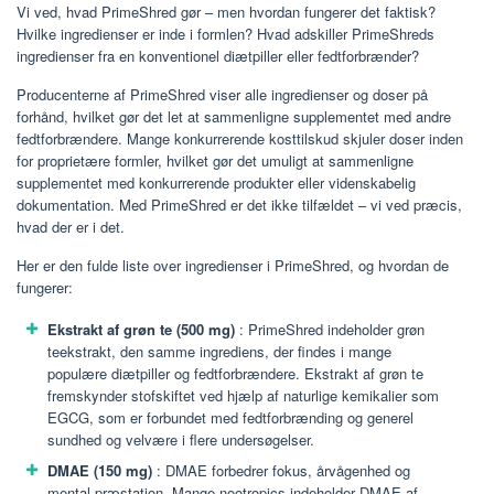
Vi ved, hvad PrimeShred gør – men hvordan fungerer det faktisk?
Hvilke ingredienser er inde i formlen? Hvad adskiller PrimeShreds
ingredienser fra en konventionel diætpiller eller fedtforbrænder?
Producenterne af PrimeShred viser alle ingredienser og doser på
forhånd, hvilket gør det let at sammenligne supplementet med andre
fedtforbrændere. Mange konkurrerende kosttilskud skjuler doser inden
for proprietære formler, hvilket gør det umuligt at sammenligne
supplementet med konkurrerende produkter eller videnskabelig
dokumentation. Med PrimeShred er det ikke tilfældet – vi ved præcis,
hvad der er i det.
Her er den fulde liste over ingredienser i PrimeShred, og hvordan de
fungerer:
Ekstrakt af grøn te (500 mg)
: PrimeShred indeholder grøn
teekstrakt, den samme ingrediens, der findes i mange
populære diætpiller og fedtforbrændere. Ekstrakt af grøn te
fremskynder stofskiftet ved hjælp af naturlige kemikalier som
EGCG, som er forbundet med fedtforbrænding og generel
sundhed og velvære i flere undersøgelser.
DMAE (150 mg)
: DMAE forbedrer fokus, årvågenhed og
mental præstation. Mange nootropics indeholder DMAE af