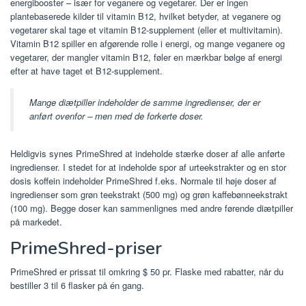
energibooster – især for veganere og vegetarer. Der er ingen
plantebaserede kilder til vitamin B12, hvilket betyder, at veganere og
vegetarer skal tage et vitamin B12-supplement (eller et multivitamin).
Vitamin B12 spiller en afgørende rolle i energi, og mange veganere og
vegetarer, der mangler vitamin B12, føler en mærkbar bølge af energi
efter at have taget et B12-supplement.
Mange diætpiller indeholder de samme ingredienser, der er
anført ovenfor – men med de forkerte doser.
Heldigvis synes PrimeShred at indeholde stærke doser af alle anførte
ingredienser. I stedet for at indeholde spor af urteekstrakter og en stor
dosis koffein indeholder PrimeShred f.eks. Normale til høje doser af
ingredienser som grøn teekstrakt (500 mg) og grøn kaffebønneekstrakt
(100 mg). Begge doser kan sammenlignes med andre førende diætpiller
på markedet.
PrimeShred-priser
PrimeShred er prissat til omkring $ 50 pr. Flaske med rabatter, når du
bestiller 3 til 6 flasker på én gang.