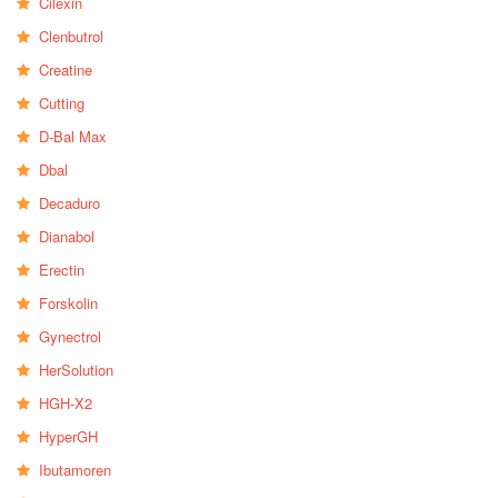
Cilexin
Clenbutrol
Creatine
Cutting
D-Bal Max
Dbal
Decaduro
Dianabol
Erectin
Forskolin
Gynectrol
HerSolution
HGH-X2
HyperGH
Ibutamoren