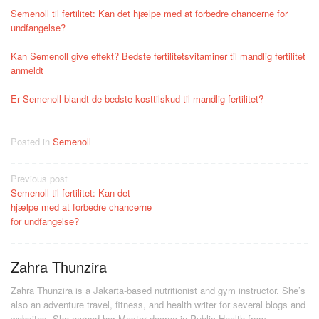
Semenoll til fertilitet: Kan det hjælpe med at forbedre chancerne for
undfangelse?
Kan Semenoll give effekt? Bedste fertilitetsvitaminer til mandlig fertilitet
anmeldt
Er Semenoll blandt de bedste kosttilskud til mandlig fertilitet?
Posted in
Semenoll
Post
Previous post
Semenoll til fertilitet: Kan det
navigation
hjælpe med at forbedre chancerne
for undfangelse?
Zahra Thunzira
Zahra Thunzira is a Jakarta-based nutritionist and gym instructor. She’s
also an adventure travel, fitness, and health writer for several blogs and
websites. She earned her Master degree in Public Health from