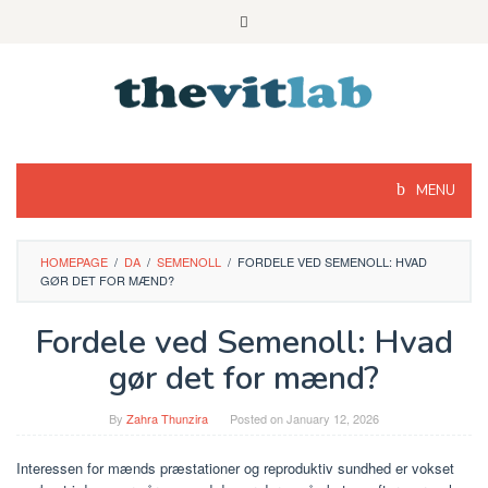
Skip
to
content
MENU
HOMEPAGE
/
DA
/
SEMENOLL
/
FORDELE VED SEMENOLL: HVAD
GØR DET FOR MÆND?
Fordele ved Semenoll: Hvad
gør det for mænd?
By
Zahra Thunzira
Posted on
January 12, 2026
Interessen for mænds præstationer og reproduktiv sundhed er vokset