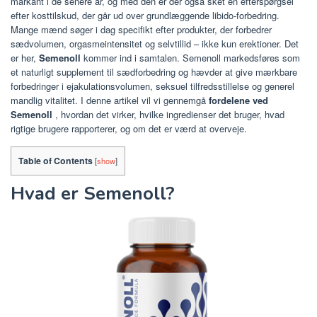
markant i de senere år, og med den er der også sket en efterspørgsel
efter kosttilskud, der går ud over grundlæggende libido-forbedring.
Mange mænd søger i dag specifikt efter produkter, der forbedrer
sædvolumen, orgasmeintensitet og selvtillid – ikke kun erektioner. Det
er her,
Semenoll
kommer ind i samtalen. Semenoll markedsføres som
et naturligt supplement til sædforbedring og hævder at give mærkbare
forbedringer i ejakulationsvolumen, seksuel tilfredsstillelse og generel
mandlig vitalitet. I denne artikel vil vi gennemgå
fordelene ved
Semenoll
, hvordan det virker, hvilke ingredienser det bruger, hvad
rigtige brugere rapporterer, og om det er værd at overveje.
Table of Contents
[
show
]
Hvad er Semenoll?