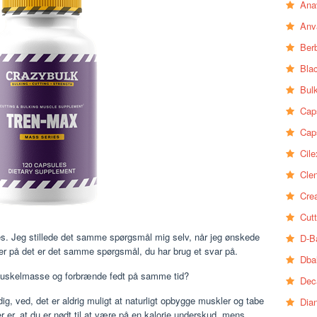
Ana
Anv
Ber
Bla
Bul
Cap
Cap
Cile
Clen
Crea
Cutt
res. Jeg stillede det samme spørgsmål mig selv, når jeg ønskede
D-B
ker på det er det samme spørgsmål, du har brug et svar på.
Dba
 muskelmasse og forbrænde fedt på samme tid?
Dec
g, ved, det er aldrig muligt at naturligt opbygge muskler og tabe
Dia
r er, at du er nødt til at være på en kalorie underskud, mens