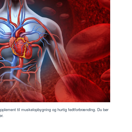
supplement til muskelopbygning og hurtig fedtforbrænding. Du bør
r.