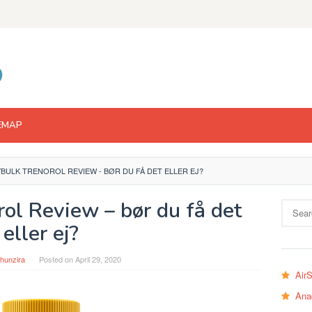
EMAP
BULK TRENOROL REVIEW - BØR DU FÅ DET ELLER EJ?
ol Review – bør du få det
Search
for:
eller ej?
hunzira
Posted on
April 29, 2020
Air
Ana