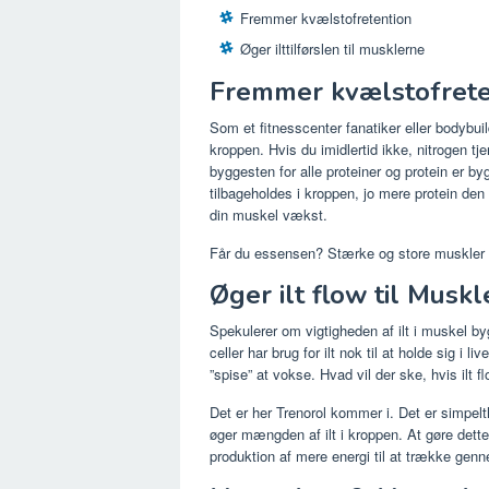
Fremmer kvælstofretention
Øger ilttilførslen til musklerne
Fremmer kvælstofrete
Som et fitnesscenter fanatiker eller bodybuild
kroppen. Hvis du imidlertid ikke, nitrogen tj
byggesten for alle proteiner og protein er by
tilbageholdes i kroppen, jo mere protein den 
din muskel vækst.
Får du essensen? Stærke og store muskler e
Øger ilt flow til Muskl
Spekulerer om vigtigheden af ​​ilt i muskel b
celler har brug for ilt nok til at holde sig i 
”spise” at vokse. Hvad vil der ske, hvis ilt f
Det er her Trenorol kommer i. Det er simpel
øger mængden af ilt i kroppen. At gøre dette re
produktion af mere energi til at trække ge