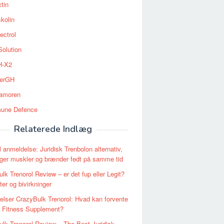
tin
kolin
ectrol
Solution
-X2
erGH
tamoren
une Defence
Relaterede Indlæg
l anmeldelse: Juridisk Trenbolon alternativ,
ger muskler og brænder fedt på samme tid
lk Trenorol Review – er det fup eller Legit?
ter og bivirkninger
lser CrazyBulk Trenorol: Hvad kan forvente
e Fitness Supplement?
lk Trenorol Review – The Best Juridisk