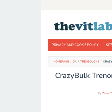
Skip
to
content
PRIVACY AND COOKIE POLICY
SIT
HOMEPAGE
/
DA
/
TRENBOLONE
/
CRAZY
CrazyBulk Trenor
By
Zahra T