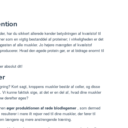
ntion
er, har du sikkert allerede kender betydningen af ​​kvælstof til
ener som en vigtig bestanddel af proteiner; i virkeligheden er det
ggesten af ​​alle muskler. Jo højere mængden af ​​kvælstof
producerer. Hvad den øgede protein gør, er at bidrage enormt til
r absolut dit!
er
ygning? Kort sagt, kroppens muskler består af celler, og disse
live. Vi kunne faktisk sige, at det er en del af, hvad dine muskler
low derefter øges?
then
øger produktionen af røde blodlegemer
, som dermed
sulterer i mere ilt rejser ned til dine muskler, der fører til
nnem længere og mere anstrengende træning.