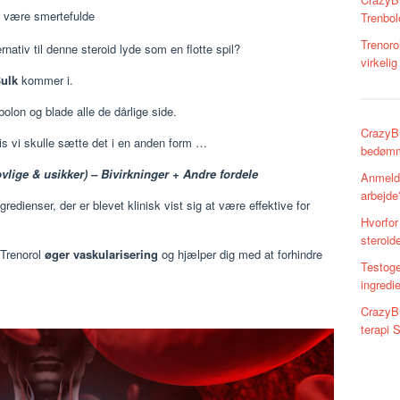
 være smertefulde
Trenbol
Trenoro
ernativ til denne steroid lyde som en flotte spil?
virkeli
Bulk
kommer i.
bolon og blade alle de dårlige side.
CrazyBu
vis vi skulle sætte det i en anden form …
bedømme
vlige & usikker) – Bivirkninger + Andre fordele
Anmelde
arbejde
redienser, der er blevet klinisk vist sig at være effektive for
Hvorfor
steroide
 Trenorol
øger vaskularisering
og hjælper dig med at forhindre
Testoge
ingredi
CrazyB
terapi 