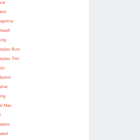
var
arol
baprime
ckwolf
king
siplex Burn
siplex Trim
xin
butrol
tine
ing
al Max
l
aduro
nabol