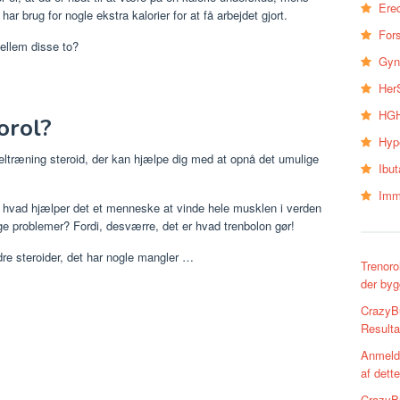
Erec
 brug for nogle ekstra kalorier for at få arbejdet gjort.
Fors
ellem disse to?
Gyn
Her
HGH
orol?
Hyp
eltræning steroid, der kan hjælpe dig med at opnå det umulige
Ibu
Imm
 hvad hjælper det et menneske at vinde hele musklen i verden
e problemer? Fordi, desværre, det er hvad trenbolon gør!
dre steroider, det har nogle mangler …
Trenoro
der byg
CrazyBu
Resulta
Anmelde
af dett
CrazyBu