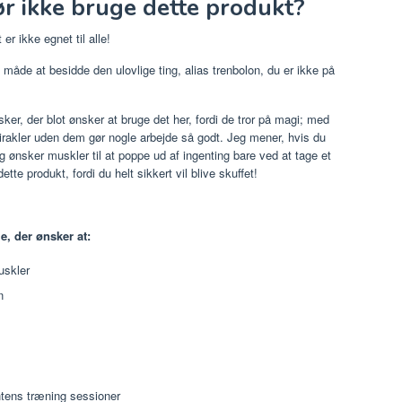
 ikke bruge dette produkt?
 er ikke egnet til alle!
 måde at besidde den ulovlige ting, alias trenbolon, du er ikke på
er, der blot ønsker at bruge det her, fordi de tror på magi; med
mirakler uden dem gør nogle arbejde så godt. Jeg mener, hvis du
 ønsker muskler til at poppe ud af ingenting bare ved at tage et
te produkt, fordi du helt sikkert vil blive skuffet!
le, der ønsker at:
uskler
n
ntens træning sessioner