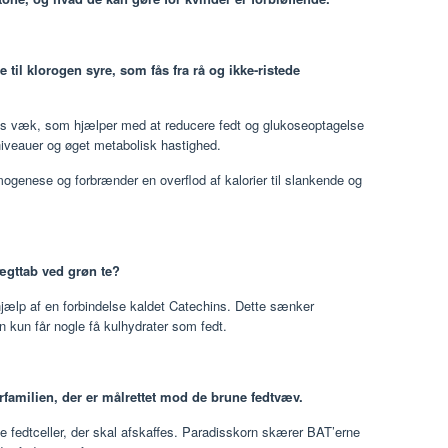
 til klorogen syre, som fås fra rå og ikke-ristede
s væk, som hjælper med at reducere fedt og glukoseoptagelse
niveauer og øget metabolisk hastighed.
termogenese og forbrænder en overflod af kalorier til slankende og
ægttab ved grøn te?
d hjælp af en forbindelse kaldet Catechins. Dette sænker
n kun får nogle få kulhydrater som fedt.
familien, der er målrettet mod de brune fedtvæv.
e fedtceller, der skal afskaffes. Paradisskorn skærer BAT’erne