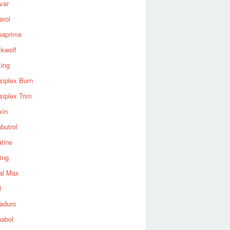
var
arol
baprime
ckwolf
king
siplex Burn
siplex Trim
xin
butrol
tine
ing
al Max
l
aduro
nabol