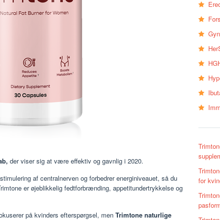
Erec
Fors
Gyn
Her
HGH
Hyp
Ibu
Imm
Trimton
supplem
ab,
der viser sig at være effektiv og gavnlig i 2020.
Trimton
imulering af centralnerven og forbedrer energiniveauet, så du
for kvi
rimtone er øjeblikkelig fedtforbrænding, appetitundertrykkelse og
Trimton
pasform
okuserer på kvinders efterspørgsel, men
Trimtone naturlige
Trimton