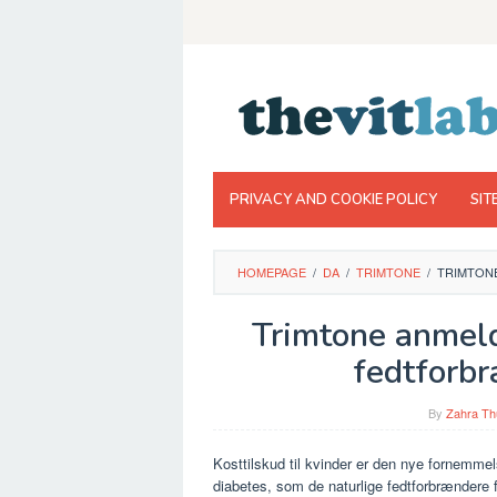
Skip
to
content
PRIVACY AND COOKIE POLICY
SIT
HOMEPAGE
/
DA
/
TRIMTONE
/
TRIMTON
Trimtone anmeld
fedtforb
By
Zahra Th
Kosttilskud til kvinder er den nye fornemmels
diabetes, som de naturlige fedtforbrændere