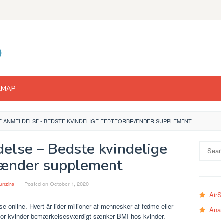
EMAP
E ANMELDELSE - BEDSTE KVINDELIGE FEDTFORBRÆNDER SUPPLEMENT
else – Bedste kvindelige
Search
for:
rænder supplement
unzira
Posted on
October 1, 2020
Air
e online. Hvert år lider millioner af mennesker af fedme eller
Ana
 for kvinder bemærkelsesværdigt sænker BMI hos kvinder.