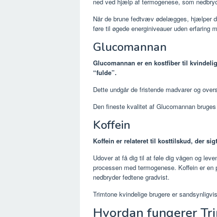
ned ved hjælp af termogenese, som nedbryde
Når de brune fedtvæv ødelægges, hjælper de 
føre til øgede energiniveauer uden erfaring
Glucomannan
Glucomannan er en kostfiber til kvindelig
“fulde”.
Dette undgår de fristende madvarer og over
Den fineste kvalitet af Glucomannan bruges
Koffein
Koffein er relateret til kosttilskud, der s
Udover at få dig til at føle dig vågen og le
processen med termogenese. Koffein er en p
nedbryder fedtene gradvist.
Trimtone kvindelige brugere er sandsynligvi
Hvordan fungerer Tri