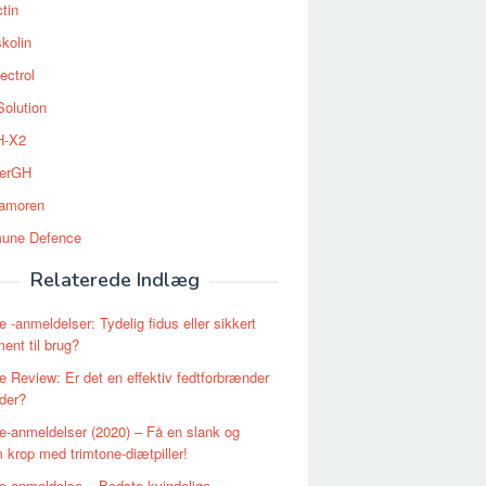
tin
kolin
ectrol
Solution
-X2
erGH
tamoren
une Defence
Relaterede Indlæg
e -anmeldelser: Tydelig fidus eller sikkert
ent til brug?
e Review: Er det en effektiv fedtforbrænder
nder?
e-anmeldelser (2020) – Få en slank og
 krop med trimtone-diætpiller!
e anmeldelse – Bedste kvindelige