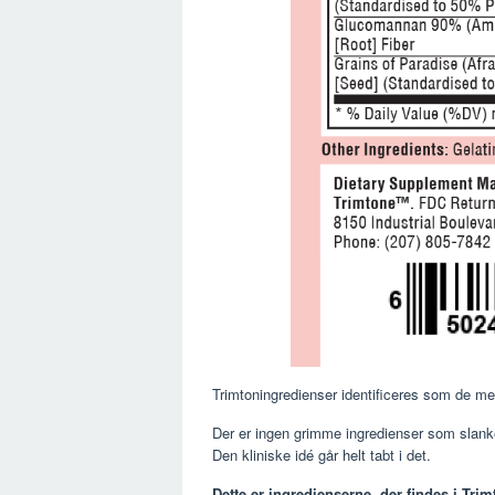
Trimtoningredienser identificeres som de mest
Der er ingen grimme ingredienser som slanke
Den kliniske idé går helt tabt i det.
Dette er ingredienserne, der findes i Tri