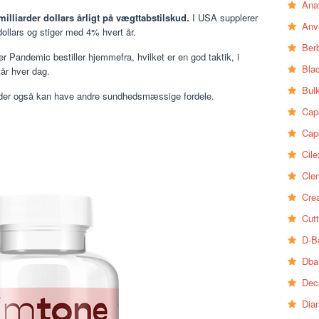
Ana
milliarder dollars årligt på vægttabstilskud.
I USA supplerer
Anv
ollars og stiger med 4% hvert år.
Ber
r Pandemic bestiller hjemmefra, hvilket er en god taktik, i
Bla
tår hver dag.
Bul
er også kan have andre sundhedsmæssige fordele.
Cap
Cap
Cile
Clen
Crea
Cutt
D-B
Dba
Dec
Dia