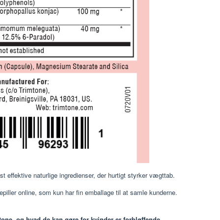
 effektive naturlige ingredienser, der hurtigt styrker vægttab.
piller online, som kun har fin emballage til at samle kunderne.
mtone, og hvad de kan gøre for kvinder er forbløffende.