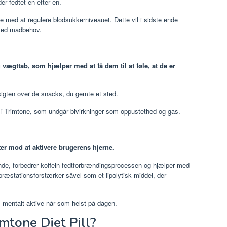
r fedtet en efter en.
med at regulere blodsukkerniveauet. Dette vil i sidste ende
 med madbehov.
 vægttab, som hjælper med at få dem til at føle, at de er
sigten over de snacks, du gemte et sted.
 i Trimtone, som undgår bivirkninger som oppustethed og gas.
igter mod at aktivere brugerens hjerne.
vende, forbedrer koffein fedtforbrændingsprocessen og hjælper med
ræstationsforstærker såvel som et lipolytisk middel, der
s mentalt aktive når som helst på dagen.
mtone Diet Pill?