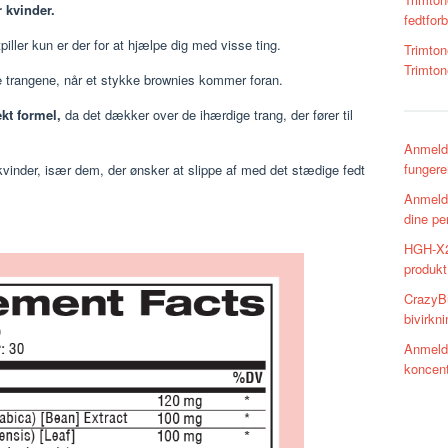
r kvinder.
fedtfor
ller kun er der for at hjælpe dig med visse ting.
Trimton
Trimton
re trangene, når et stykke brownies kommer foran.
kt formel,
da det dækker over de ihærdige trang, der fører til
Anmelde
fungere
kvinder, især dem, der ønsker at slippe af med det stædige fedt
Anmeld
dine p
HGH-X2
produkt
CrazyBu
bivirkni
Anmelde
koncent