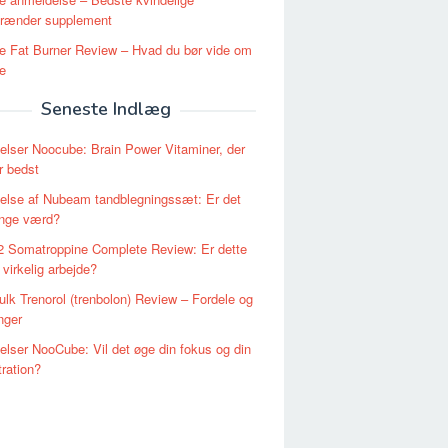
brænder supplement
e Fat Burner Review – Hvad du bør vide om
e
Seneste Indlæg
lser Noocube: Brain Power Vitaminer, der
r bedst
else af Nubeam tandblegningssæt: Er det
enge værd?
 Somatroppine Complete Review: Er dette
 virkelig arbejde?
lk Trenorol (trenbolon) Review – Fordele og
nger
lser NooCube: Vil det øge din fokus og din
ration?