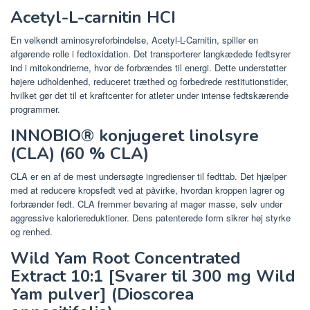
Acetyl-L-carnitin HCI
En velkendt aminosyreforbindelse, Acetyl-L-Carnitin, spiller en
afgørende rolle i fedtoxidation. Det transporterer langkædede fedtsyrer
ind i mitokondrierne, hvor de forbrændes til energi. Dette understøtter
højere udholdenhed, reduceret træthed og forbedrede restitutionstider,
hvilket gør det til et kraftcenter for atleter under intense fedtskærende
programmer.
INNOBIO® konjugeret linolsyre
(CLA) (60 % CLA)
CLA er en af ​​de mest undersøgte ingredienser til fedttab. Det hjælper
med at reducere kropsfedt ved at påvirke, hvordan kroppen lagrer og
forbrænder fedt. CLA fremmer bevaring af mager masse, selv under
aggressive kaloriereduktioner. Dens patenterede form sikrer høj styrke
og renhed.
Wild Yam Root Concentrated
Extract 10:1 [Svarer til 300 mg Wild
Yam pulver] (Dioscorea