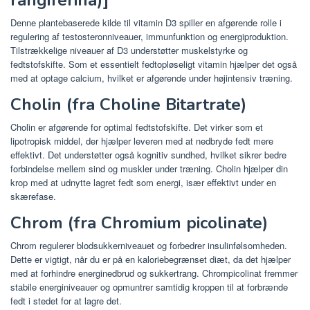
rangiferina)]
Denne plantebaserede kilde til vitamin D3 spiller en afgørende rolle i
regulering af testosteronniveauer, immunfunktion og energiproduktion.
Tilstrækkelige niveauer af D3 understøtter muskelstyrke og
fedtstofskifte. Som et essentielt fedtopløseligt vitamin hjælper det også
med at optage calcium, hvilket er afgørende under højintensiv træning.
Cholin (fra Choline Bitartrate)
Cholin er afgørende for optimal fedtstofskifte. Det virker som et
lipotropisk middel, der hjælper leveren med at nedbryde fedt mere
effektivt. Det understøtter også kognitiv sundhed, hvilket sikrer bedre
forbindelse mellem sind og muskler under træning. Cholin hjælper din
krop med at udnytte lagret fedt som energi, især effektivt under en
skærefase.
Chrom (fra Chromium picolinate)
Chrom regulerer blodsukkerniveauet og forbedrer insulinfølsomheden.
Dette er vigtigt, når du er på en kaloriebegrænset diæt, da det hjælper
med at forhindre energinedbrud og sukkertrang. Chrompicolinat fremmer
stabile energiniveauer og opmuntrer samtidig kroppen til at forbrænde
fedt i stedet for at lagre det.