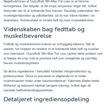
Nøglefunktionen af ​​CrazyBulk Win-Max Fat Loss er at fremme
termogenese. Det betyder, at din krops temperatur stiger lidt, hvilket
tilskynder den til at forbrænde flere kalorier. Samtidig understøtter den
muskelgendannelse og udholdenhed, så du kan træne hårdere i en
skærefase. Slutresultatet er mindre fedt og mere muskeldefinition.
Videnskaben bag fedttab og
muskelbevarelse
Fedttab og muskelretention kræver en omhyggelig balance. Når du
slanker, har kroppen en tendens til at forbrænde både fedt og muskler
som brændstof. CrazyBulk Win-Max Fat Loss tackler dette problem ved
at hjælpe din krop med at prioritere fedt som energikilde og samtidig
bevare muskelintegriteten.
De aktive ingredienser i tilskuddet forbedrer nitrogenretention og
proteinsyntese. Disse to processer er afgørende for at holde
muskelmassen intakt under kalorieunderskud. Ydermere tillader bedre
ilttilførsel og reduceret træthed længere træning, hvilket øger dit
samlede fedtforbrændingspotentiale.
Detaljeret ingrediensopdeling