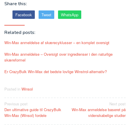
Share this:
Facebook
Tweet
WhatsApp
Related posts:
Win-Max anmeldelse af skærecyklusser – en komplet oversigt
Win-Max anmeldelse – Oversigt over ingredienser i den naturlige
skæreformel
Er CrazyBulk Win-Max det bedste lovlige Winstrol-alternativ?
Posted in
Winsol
Post
Previous post
Next post
Den ultimative guide til CrazyBulk
Win-Max anmeldelse baseret på
navigation
Win-Max (Winsol) fordele
videnskabelige studier