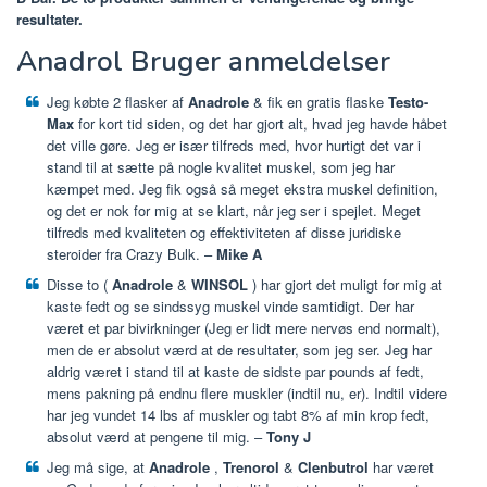
resultater.
Anadrol Bruger anmeldelser
Jeg købte 2 flasker af
Anadrole
& fik en gratis flaske
Testo-
Max
for kort tid siden, og det har gjort alt, hvad jeg havde håbet
det ville gøre. Jeg er især tilfreds med, hvor hurtigt det var i
stand til at sætte på nogle kvalitet muskel, som jeg har
kæmpet med. Jeg fik også så meget ekstra muskel definition,
og det er nok for mig at se klart, når jeg ser i spejlet. Meget
tilfreds med kvaliteten og effektiviteten af disse juridiske
steroider fra Crazy Bulk. –
Mike A
Disse to (
Anadrole
&
WINSOL
) har gjort det muligt for mig at
kaste fedt og se sindssyg muskel vinde samtidigt. Der har
været et par bivirkninger (Jeg er lidt mere nervøs end normalt),
men de er absolut værd at de resultater, som jeg ser. Jeg har
aldrig været i stand til at kaste de sidste par pounds af fedt,
mens pakning på endnu flere muskler (indtil nu, er). Indtil videre
har jeg vundet 14 lbs af muskler og tabt 8% af min krop fedt,
absolut værd at pengene til mig. –
Tony J
Jeg må sige, at
Anadrole
,
Trenorol
&
Clenbutrol
har været