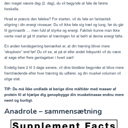
den meget næste dag (2. dag), du vil begynde at føle de første
forskelle.
Hvad er præcis den følelse? For starten, vil du føle en fantastisk
stigning i din energi niveauer. Du vil ikke føle sig træt og tung, før du går
til gymnastik … men fuld af styrke og energi. Faktisk kunne man ikke
vente med at gå til starten af ​​træningen for at befri al denne energi følte.
En anden kendsgerning bemærket er, at din træning bliver mere
”eksplosiv” end før! Du vil se, at på et eller andet tidspunkt vil du være
at søge efter flere gentagelser i hvert sæt!
Endelig bare 2 til 3 dage senere, vil dine blodårer begynder at blive mere
fremtrædende efter hver træning du udfører, og din muskel volumen vil
stige støt.
TIP: Du må ikke undlade at berige dine måltider med masser af
protein til at hjælpe dig genopbygge din muskelmasse endnu mere
nemt og hurtigt.
Anadrole – sammensætning