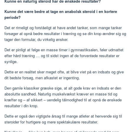
Kunne en naturlig steroid har de ønskede resultater?
Kunne det være bedre at tage en anabolsk steroid i en kortere
periode?
Det er rimeligt og forståeligt at have andet tanker, som mange tanker
forsøger at opnå bedre resultater i træning og se din krop ændrer sig og
tager den formular, du virkelig ønsker.
Det er pinligt at følge en masse timer i gymnastiksalen, føler udmattet
efter hård træning … og til sidst ingen af ​​de forventede resultater er
synlige.
Dette er en realitet sker meget ofte, at blive viet på en indsats og give
dit bedste forsøg, men afkastet er ingenting.
Den gamle klassiker græske sige, at alt gode krav en indsats er den
absolutte sandhed. Naturlig muskelvækst kræver en masse tid og
kræfter og – af sikkert – uendelig tålmodighed til at opnå de ønskede
resultater i din krop.
Dette er også den vigtigste årsag til mange atleter at henvende sig til
steroider for hurtigere og mere spektakulære resultater.