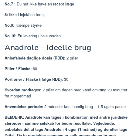
No.7
:
Du må ikke have en recept læge
8:
Ikke i injektion form,
No.9:
Kæmpe styrke
No.10:
Fri levering i hele verden
Anadrole – Ideelle brug
Anbefalede daglige dosis (RDD):
2 piller
Piller / Flaske:
60
Portioner / Flaske (ifølge RDD):
30
Hvordan modtages:
2 piller om dagen med vand omkring 20 minutter
før morgenmad
Anvendelse periode:
2 måneder kontinuerlig brug – 1,5 ugers pause
BEMÆRK: Anadrole kan tages i kombination med andre juridiske
steroider i samme selskab for bedre resultater. Vejledende,
anbefales det at tage Anadrole i 4 uger (1 måned) og derefter tage
D-Bal. De to produkter sammen er velfungerende og bringe