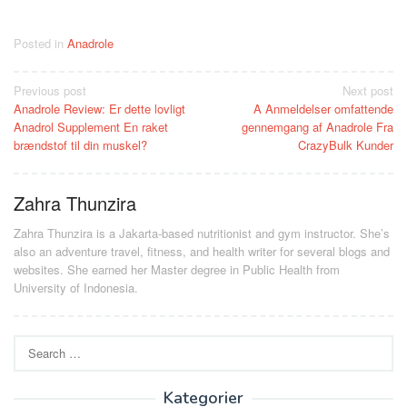
Posted in
Anadrole
Post
Previous post
Next post
Anadrole Review: Er dette lovligt
A Anmeldelser omfattende
navigation
Anadrol Supplement En raket
gennemgang af Anadrole Fra
brændstof til din muskel?
CrazyBulk Kunder
Zahra Thunzira
Zahra Thunzira is a Jakarta-based nutritionist and gym instructor. She’s
also an adventure travel, fitness, and health writer for several blogs and
websites. She earned her Master degree in Public Health from
University of Indonesia.
Search
for:
Kategorier