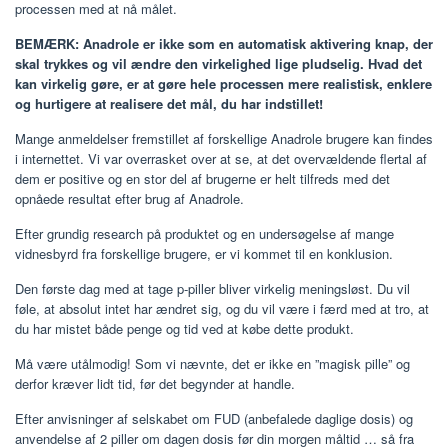
processen med at nå målet.
BEMÆRK: Anadrole er ikke som en automatisk aktivering knap, der
skal trykkes og vil ændre den virkelighed lige pludselig. Hvad det
kan virkelig gøre, er at gøre hele processen mere realistisk, enklere
og hurtigere at realisere det mål, du har indstillet!
Mange anmeldelser fremstillet af forskellige Anadrole brugere kan findes
i internettet. Vi var overrasket over at se, at det overvældende flertal af
dem er positive og en stor del af brugerne er helt tilfreds med det
opnåede resultat efter brug af Anadrole.
Efter grundig research på produktet og en undersøgelse af mange
vidnesbyrd fra forskellige brugere, er vi kommet til en konklusion.
Den første dag med at tage p-piller bliver virkelig meningsløst. Du vil
føle, at absolut intet har ændret sig, og du vil være i færd med at tro, at
du har mistet både penge og tid ved at købe dette produkt.
Må være utålmodig! Som vi nævnte, det er ikke en ”magisk pille” og
derfor kræver lidt tid, før det begynder at handle.
Efter anvisninger af selskabet om FUD (anbefalede daglige dosis) og
anvendelse af 2 piller om dagen dosis før din morgen måltid … så fra