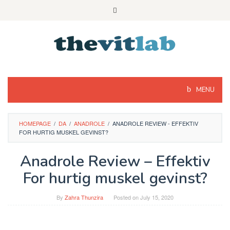
Skip
to
content
MENU
HOMEPAGE
/
DA
/
ANADROLE
/
ANADROLE REVIEW - EFFEKTIV
FOR HURTIG MUSKEL GEVINST?
Anadrole Review – Effektiv
For hurtig muskel gevinst?
By
Zahra Thunzira
Posted on
July 15, 2020