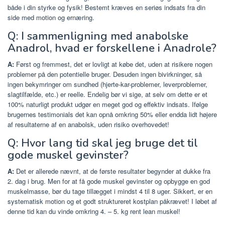
både i din styrke og fysik! Bestemt kræves en seriøs indsats fra din
side med motion og ernæring.
Q: I sammenligning med anabolske
Anadrol, hvad er forskellene i Anadrole?
A:
Først og fremmest, det er lovligt at købe det, uden at risikere nogen
problemer på den potentielle bruger. Desuden ingen bivirkninger, så
ingen bekymringer om sundhed (hjerte-kar-problemer, leverproblemer,
slagtilfælde, etc.) er reelle. Endelig bør vi sige, at selv om dette er et
100% naturligt produkt udgør en meget god og effektiv indsats. Ifølge
brugernes testimonials det kan opnå omkring 50% eller endda lidt højere
af resultaterne af en anabolsk, uden risiko overhovedet!
Q: Hvor lang tid skal jeg bruge det til
gode muskel gevinster?
A:
Det er allerede nævnt, at de første resultater begynder at dukke fra
2. dag i brug. Men for at få gode muskel gevinster og opbygge en god
muskelmasse, bør du tage tillægget i mindst 4 til 8 uger. Sikkert, er en
systematisk motion og et godt struktureret kostplan påkrævet! I løbet af
denne tid kan du vinde omkring 4. – 5. kg rent lean muskel!