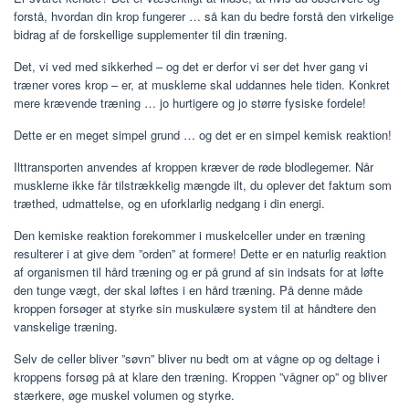
forstå, hvordan din krop fungerer … så kan du bedre forstå den virkelige
bidrag af de forskellige supplementer til din træning.
Det, vi ved med sikkerhed – og det er derfor vi ser det hver gang vi
træner vores krop – er, at musklerne skal uddannes hele tiden. Konkret
mere krævende træning … jo hurtigere og jo større fysiske fordele!
Dette er en meget simpel grund … og det er en simpel kemisk reaktion!
Ilttransporten anvendes af kroppen kræver de røde blodlegemer. Når
musklerne ikke får tilstrækkelig mængde ilt, du oplever det faktum som
træthed, udmattelse, og en uforklarlig nedgang i din energi.
Den kemiske reaktion forekommer i muskelceller under en træning
resulterer i at give dem ”orden” at formere! Dette er en naturlig reaktion
af organismen til hård træning og er på grund af sin indsats for at løfte
den tunge vægt, der skal løftes i en hård træning. På denne måde
kroppen forsøger at styrke sin muskulære system til at håndtere den
vanskelige træning.
Selv de celler bliver ”søvn” bliver nu bedt om at vågne op og deltage i
kroppens forsøg på at klare den træning. Kroppen ”vågner op” og bliver
stærkere, øge muskel volumen og styrke.