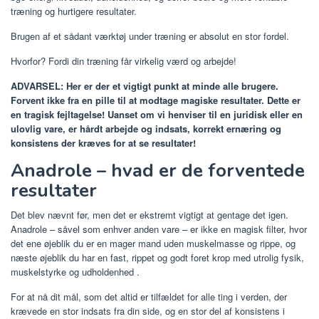
træning og hurtigere resultater.
Brugen af ​​et sådant værktøj under træning er absolut en stor fordel.
Hvorfor? Fordi din træning får virkelig værd og arbejde!
ADVARSEL: Her er der et vigtigt punkt at minde alle brugere.
Forvent ikke fra en pille til at modtage magiske resultater. Dette er
en tragisk fejltagelse! Uanset om vi henviser til en juridisk eller en
ulovlig vare, er hårdt arbejde og indsats, korrekt ernæring og
konsistens der kræves for at se resultater!
Anadrole – hvad er de forventede
resultater
Det blev nævnt før, men det er ekstremt vigtigt at gentage det igen.
Anadrole – såvel som enhver anden vare – er ikke en magisk filter, hvor
det ene øjeblik du er en mager mand uden muskelmasse og rippe, og
næste øjeblik du har en fast, rippet og godt foret krop med utrolig fysik,
muskelstyrke og udholdenhed .
For at nå dit mål, som det altid er tilfældet for alle ting i verden, der
krævede en stor indsats fra din side, og en stor del af konsistens i