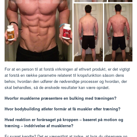
For at en person til at forstå virkningen af ​​ethvert produkt, er det vigtigt
at forstå en række parametre relateret til kropsfunktion såsom dens
behov, hvordan den udfører de nødvendige processer og hvordan, der
skal behandles, så de ønskede resultater kan være opnået.
Hvorfor musklerne præsentere en bulking med træningen?
Hvor bodybuilding atleter formår at få muskler efter træning?
Hvad reaktion er forårsaget på kroppen – baseret på motion og
træning – inddrivelse af musklerne?
Er svaret kendte? Det er væsentligt at indse, at hvis du observere og