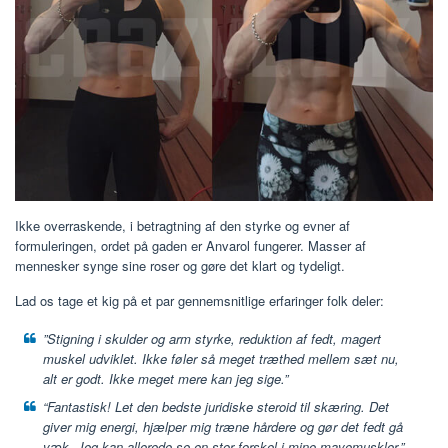
Ikke overraskende, i betragtning af den styrke og evner af
formuleringen, ordet på gaden er Anvarol fungerer. Masser af
mennesker synge sine roser og gøre det klart og tydeligt.
Lad os tage et kig på et par gennemsnitlige erfaringer folk deler:
”Stigning i skulder og arm styrke, reduktion af fedt, magert
muskel udviklet. Ikke føler så meget træthed mellem sæt nu,
alt er godt. Ikke meget mere kan jeg sige.”
“Fantastisk! Let den bedste juridiske steroid til skæring. Det
giver mig energi, hjælper mig træne hårdere og gør det fedt gå
væk. Jeg kan allerede se en stor forskel i mine mavemuskler.”