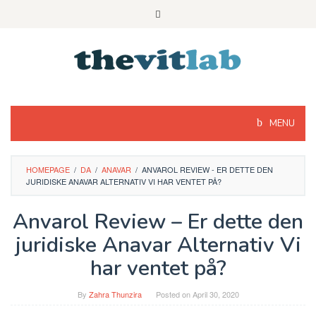
Skip
to
content
MENU
HOMEPAGE
/
DA
/
ANAVAR
/
ANVAROL REVIEW - ER DETTE DEN
JURIDISKE ANAVAR ALTERNATIV VI HAR VENTET PÅ?
Anvarol Review – Er dette den
juridiske Anavar Alternativ Vi
har ventet på?
By
Zahra Thunzira
Posted on
April 30, 2020