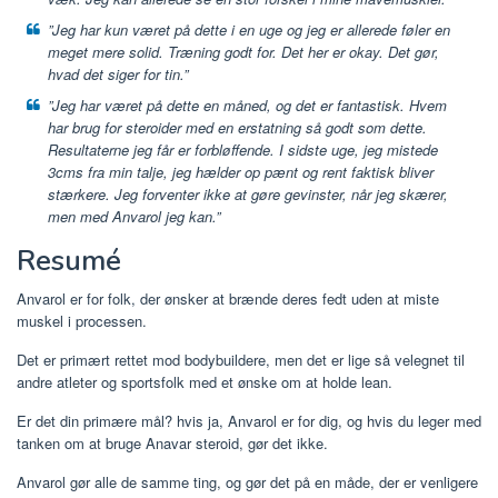
”Jeg har kun været på dette i en uge og jeg er allerede føler en
meget mere solid. Træning godt for. Det her er okay. Det gør,
hvad det siger for tin.”
”Jeg har været på dette en måned, og det er fantastisk. Hvem
har brug for steroider med en erstatning så godt som dette.
Resultaterne jeg får er forbløffende. I sidste uge, jeg mistede
3cms fra min talje, jeg hælder op pænt og rent faktisk bliver
stærkere. Jeg forventer ikke at gøre gevinster, når jeg skærer,
men med Anvarol jeg kan.”
Resumé
Anvarol er for folk, der ønsker at brænde deres fedt uden at miste
muskel i processen.
Det er primært rettet mod bodybuildere, men det er lige så velegnet til
andre atleter og sportsfolk med et ønske om at holde lean.
Er det din primære mål? hvis ja, Anvarol er for dig, og hvis du leger med
tanken om at bruge Anavar steroid, gør det ikke.
Anvarol gør alle de samme ting, og gør det på en måde, der er venligere