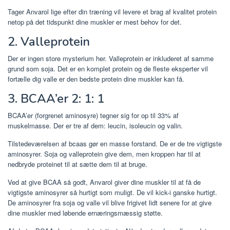
Tager Anvarol lige efter din træning vil levere et brag af kvalitet protein
netop på det tidspunkt dine muskler er mest behov for det.
2. Valleprotein
Der er ingen store mysterium her. Valleprotein er inkluderet af samme
grund som soja. Det er en komplet protein og de fleste eksperter vil
fortælle dig valle er den bedste protein dine muskler kan få.
3. BCAA’er 2: 1: 1
BCAA’er (forgrenet aminosyre) tegner sig for op til 33% af
muskelmasse. Der er tre af dem: leucin, isoleucin og valin.
Tilstedeværelsen af ​​bcaas gør en masse forstand. De er de tre vigtigste
aminosyrer. Soja og valleprotein give dem, men kroppen har til at
nedbryde proteinet til at sætte dem til at bruge.
Ved at give BCAA så godt, Anvarol giver dine muskler til at få de
vigtigste aminosyrer så hurtigt som muligt. De vil kick-i ganske hurtigt.
De aminosyrer fra soja og valle vil blive frigivet lidt senere for at give
dine muskler med løbende ernæringsmæssig støtte.