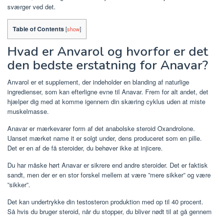
sværger ved det.
Table of Contents
[
show
]
Hvad er Anvarol og hvorfor er det
den bedste erstatning for Anavar?
Anvarol er et supplement, der indeholder en blanding af naturlige
ingredienser, som kan efterligne evne til Anavar. Frem for alt andet, det
hjælper dig med at komme igennem din skæring cyklus uden at miste
muskelmasse.
Anavar er mærkevarer form af det anabolske steroid Oxandrolone.
Uanset mærket name it er solgt under, dens produceret som en pille.
Det er en af ​​de få steroider, du behøver ikke at injicere.
Du har måske hørt Anavar er sikrere end andre steroider. Det er faktisk
sandt, men der er en stor forskel mellem at være ”mere sikker” og være
”sikker”.
Det kan undertrykke din testosteron produktion med op til 40 procent.
Så hvis du bruger steroid, når du stopper, du bliver nødt til at gå gennem