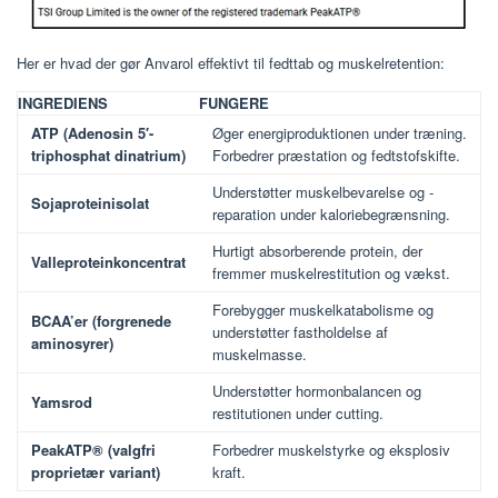
Her er hvad der gør Anvarol effektivt til fedttab og muskelretention:
INGREDIENS
FUNGERE
ATP (Adenosin 5′-
Øger energiproduktionen under træning.
triphosphat dinatrium)
Forbedrer præstation og fedtstofskifte.
Understøtter muskelbevarelse og -
Sojaproteinisolat
reparation under kaloriebegrænsning.
Hurtigt absorberende protein, der
Valleproteinkoncentrat
fremmer muskelrestitution og vækst.
Forebygger muskelkatabolisme og
BCAA’er (forgrenede
understøtter fastholdelse af
aminosyrer)
muskelmasse.
Understøtter hormonbalancen og
Yamsrod
restitutionen under cutting.
PeakATP® (valgfri
Forbedrer muskelstyrke og eksplosiv
proprietær variant)
kraft.