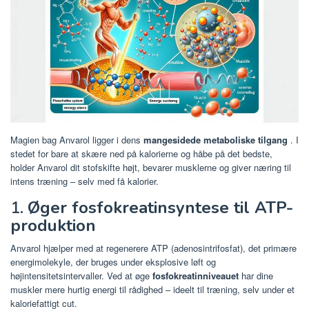
Magien bag Anvarol ligger i dens
mangesidede metaboliske tilgang
. I
stedet for bare at skære ned på kalorierne og håbe på det bedste,
holder Anvarol dit stofskifte højt, bevarer musklerne og giver næring til
intens træning – selv med få kalorier.
1.
Øger fosfokreatinsyntese til ATP-
produktion
Anvarol hjælper med at regenerere ATP (adenosintrifosfat), det primære
energimolekyle, der bruges under eksplosive løft og
højintensitetsintervaller. Ved at øge
fosfokreatinniveauet
har dine
muskler mere hurtig energi til rådighed – ideelt til træning, selv under et
kaloriefattigt cut.