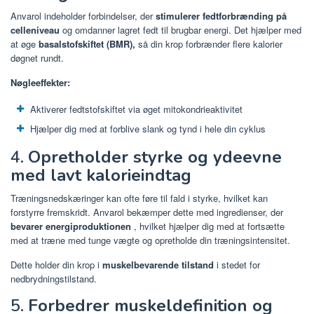
Anvarol indeholder forbindelser, der
stimulerer fedtforbrænding på
celleniveau
og omdanner lagret fedt til brugbar energi. Det hjælper med
at øge
basalstofskiftet (BMR),
så din krop forbrænder flere kalorier
døgnet rundt.
Nøgleeffekter:
Aktiverer fedtstofskiftet via øget mitokondrieaktivitet
Hjælper dig med at forblive slank og tynd i hele din cyklus
4.
Opretholder styrke og ydeevne
med lavt kalorieindtag
Træningsnedskæringer kan ofte føre til fald i styrke, hvilket kan
forstyrre fremskridt. Anvarol bekæmper dette med ingredienser, der
bevarer energiproduktionen
, hvilket hjælper dig med at fortsætte
med at træne med tunge vægte og opretholde din træningsintensitet.
Dette holder din krop i
muskelbevarende tilstand
i stedet for
nedbrydningstilstand.
5.
Forbedrer muskeldefinition og