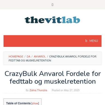
Skip
to
content
MENU
HOMEPAGE
/
DA
/
ANVAROL
/
CRAZYBULK ANVAROL FORDELE FOR
FEDTTAB OG MUSKELRETENTION
CrazyBulk Anvarol Fordele for
fedttab og muskelretention
By
Zahra Thunzira
Posted on
May 27, 2025
Table of Contents
[
show
]