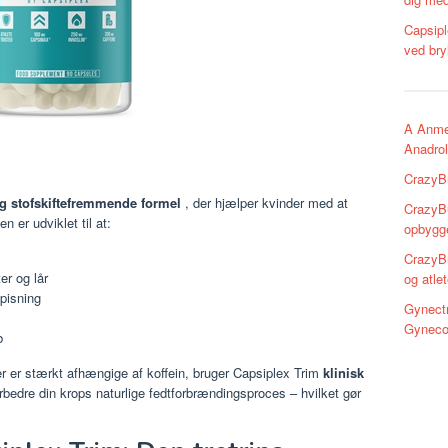
Capsipl
ved bry
A Anme
Anadro
CrazyBu
g stofskiftefremmende formel
, der hjælper kvinder med at
CrazyB
n er udviklet til at:
opbygge
CrazyBu
r og lår
og atlet
pisning
Gynectr
Gyneco
b
er er stærkt afhængige af koffein, bruger Capsiplex Trim
klinisk
forbedre din krops naturlige fedtforbrændingsproces – hvilket gør