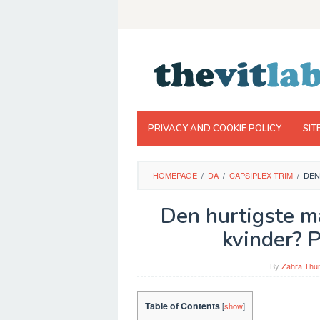
Skip
to
content
PRIVACY AND COOKIE POLICY
SIT
HOMEPAGE
/
DA
/
CAPSIPLEX TRIM
/
DEN
Den hurtigste m
kvinder? 
By
Zahra Thun
Table of Contents
[
show
]