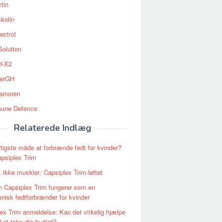
tin
kolin
ectrol
Solution
-X2
erGH
tamoren
une Defence
Relaterede Indlæg
tigste måde at forbrænde fedt for kvinder?
psiplex Trim
, ikke muskler: Capsiplex Trim-løftet
 Capsiplex Trim fungerer som en
nisk fedtforbrænder for kvinder
ex Trim anmeldelse: Kan det virkelig hjælpe
 at tabe dig hurtigt?