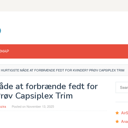
EMAP
 HURTIGSTE MÅDE AT FORBRÆNDE FEDT FOR KVINDER? PRØV CAPSIPLEX TRIM
åde at forbrænde fedt for
Search
for:
Prøv Capsiplex Trim
zira
Posted on
November 13, 2025
Air
Ana