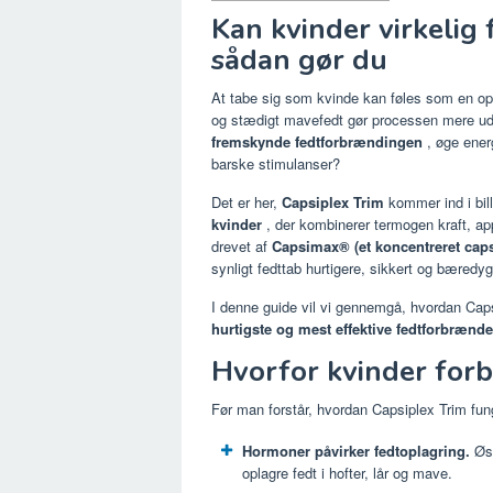
Kan kvinder virkelig
sådan gør du
At tabe sig som kvinde kan føles som en o
og stædigt mavefedt gør processen mere ud
fremskynde fedtforbrændingen
, øge ener
barske stimulanser?
Det er her,
Capsiplex Trim
kommer ind i bil
kvinder
, der kombinerer termogen kraft, ap
drevet af
Capsimax® (et koncentreret caps
synligt fedttab hurtigere, sikkert og bæredygt
I denne guide vil vi gennemgå, hvordan Capsip
hurtigste og mest effektive fedtforbrænde
Hvorfor kvinder forb
Før man forstår, hvordan Capsiplex Trim funge
Hormoner påvirker fedtoplagring.
Øst
oplagre fedt i hofter, lår og mave.