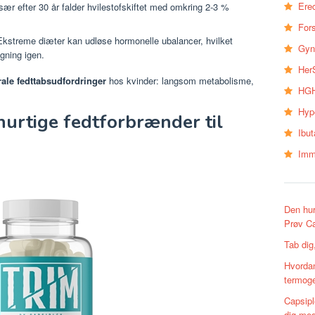
Erec
sær efter 30 år falder hvilestofskiftet med omkring 2-3 %
Fors
kstreme diæter kan udløse hormonelle ubalancer, hvilket
Gyn
øgning igen.
Her
rale fedttabsudfordringer
hos kvinder: langsom metabolisme,
HGH
Hyp
hurtige fedtforbrænder til
Ibu
Imm
Den hur
Prøv Ca
Tab dig
Hvordan
termoge
Capsipl
dig med