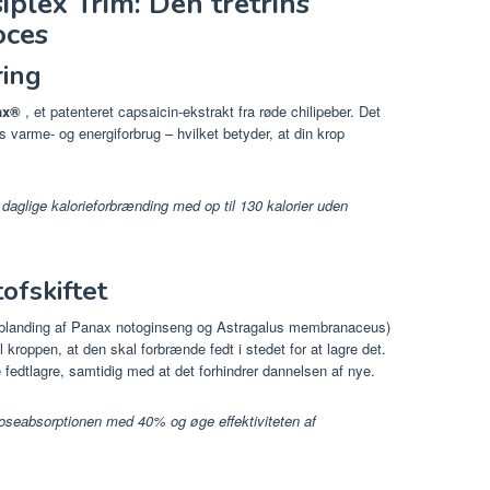
plex Trim: Den tretrins
oces
ring
ax®
, et patenteret capsaicin-ekstrakt fra røde chilipeber. Det
s varme- og energiforbrug – hvilket betyder, at din krop
 daglige kalorieforbrænding med op til 130 kalorier uden
ofskiftet
blanding af Panax notoginseng og Astragalus membranaceus)
l kroppen, at den skal forbrænde fedt i stedet for at lagre det.
edtlagre, samtidig med at det forhindrer dannelsen af ​​nye.
oseabsorptionen med 40% og øge effektiviteten af ​​