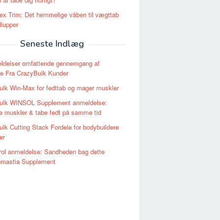
ex Trim: Det hemmelige våben til vægttab
llupper
Seneste Indlæg
ldelser omfattende gennemgang af
le Fra CrazyBulk Kunder
lk Win-Max for fedttab og mager muskler
ulk WINSOL Supplement anmeldelse:
 muskler & tabe fedt på samme tid
lk Cutting Stack Fordele for bodybuildere
er
ol anmeldelse: Sandheden bag dette
mastia Supplement