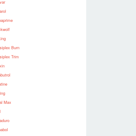
var
arol
baprime
ckwolf
king
siplex Burn
siplex Trim
xin
butrol
tine
ing
al Max
l
aduro
nabol