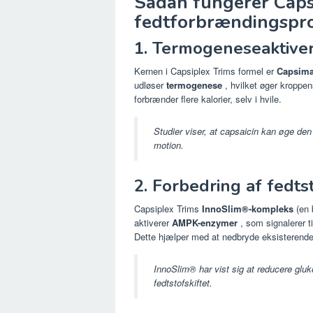
Sådan fungerer Capsi
fedtforbrændingspr
1. Termogeneseaktive
Kernen i Capsiplex Trims formel er
Capsim
udløser
termogenese
, hvilket øger kroppen
forbrænder flere kalorier, selv i hvile.
Studier viser, at capsaicin kan øge den
motion.
2. Forbedring af fedtst
Capsiplex Trims
InnoSlim®-kompleks
(en 
aktiverer
AMPK-enzymer
, som signalerer ti
Dette hjælper med at nedbryde eksisterende f
InnoSlim® har vist sig at reducere gluk
fedtstofskiftet.