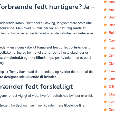
Ana
 forbrænde fedt hurtigere? Ja –
Anv
Ber
padgående kamp. Hormonelle udsving, langsommere stofskifte
Bla
fordrende. Men hvad nu hvis der var en
naturlig måde at
Bul
gien og holde sulten under kontrol – uden ekstreme diæter eller
Cap
ledet – en videnskabeligt formuleret
hurtig fedtforbrænder til
Cap
petitdæmpning og hormonel støtte. Dette kosttilskud, der er
Cile
aicin-ekstrakt)
og
InnoSlim®
, hjælper kvinder med at opnå
igt.
Clen
Crea
lex Trim virker, hvad der er indeni, og hvorfor det er en af ​​de
re designet udelukkende til kvinder.
Cutt
rænder fedt forskelligt
D-B
Dba
rer, er det vigtigt at vide, hvorfor fedttab hos kvinder er unikt.
Dec
rogen, kortisol og insulin gør kvinder mere tilbøjelige til at
Dia