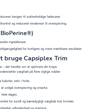
ucerer trangen til sukkerholdige fødevarer.
tkontrol og reducerer tendenser til overspisning.
(BioPerine®)
andre ingredienser.
tilgængelighed for hurtigere og mere mærkbare resultater.
at bruge Capsiplex Trim
e – det handler om at optimere din krops
nderstøtter vægttab på flere vigtige måder:
kalorier, selv i hvile.
 at undgå overspisning og snacks.
v hele dagen.
ntiel for sundt og bæredygtigt vægttab hos kvinder.
orbedrer udholdenhed og stamina.