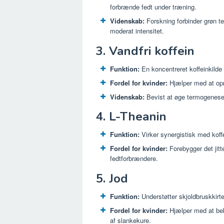
forbrænde fedt under træning.
Videnskab:
Forskning forbinder grøn t
moderat intensitet.
3. Vandfri koffein
Funktion:
En koncentreret koffeinkilde 
Fordel for kvinder:
Hjælper med at opr
Videnskab:
Bevist at øge termogenesen 
4. L-Theanin
Funktion:
Virker synergistisk med koff
Fordel for kvinder:
Forebygger det jitt
fedtforbrændere.
5. Jod
Funktion:
Understøtter skjoldbruskkirtel
Fordel for kvinder:
Hjælper med at bek
af slankekure.