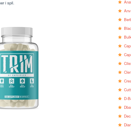
Ana
 i spil.
Anv
Ber
Bla
Bul
Cap
Cap
Cile
Clen
Crea
Cutt
D-B
Dba
Dec
Dia