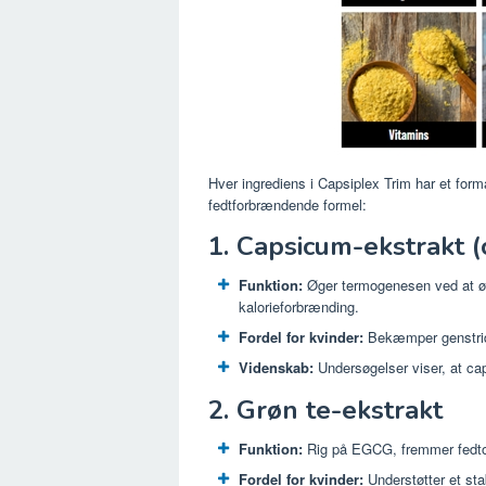
Hver ingrediens i Capsiplex Trim har et for
fedtforbrændende formel:
1. Capsicum-ekstrakt 
Funktion:
Øger termogenesen ved at øge
kalorieforbrænding.
Fordel for kvinder:
Bekæmper genstridi
Videnskab:
Undersøgelser viser, at caps
2. Grøn te-ekstrakt
Funktion:
Rig på EGCG, fremmer fedtoxi
Fordel for kvinder:
Understøtter et sta