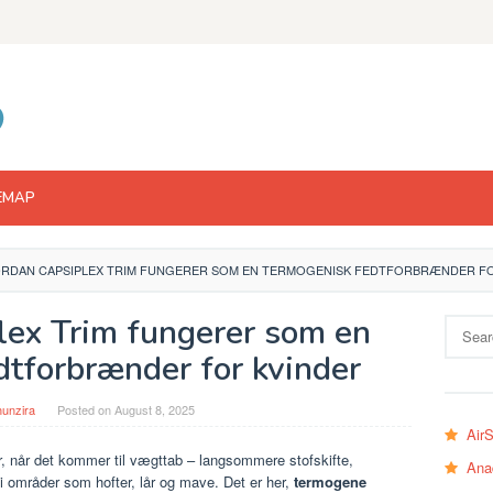
EMAP
RDAN CAPSIPLEX TRIM FUNGERER SOM EN TERMOGENISK FEDTFORBRÆNDER FO
lex Trim fungerer som en
Search
for:
dtforbrænder for kvinder
unzira
Posted on
August 8, 2025
Air
er, når det kommer til vægttab – langsommere stofskifte,
Ana
i områder som hofter, lår og mave. Det er her,
termogene