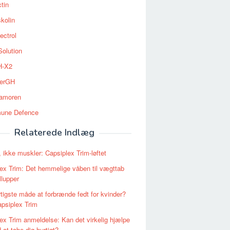
tin
kolin
ectrol
Solution
-X2
erGH
tamoren
une Defence
Relaterede Indlæg
, ikke muskler: Capsiplex Trim-løftet
ex Trim: Det hemmelige våben til vægttab
llupper
tigste måde at forbrænde fedt for kvinder?
psiplex Trim
ex Trim anmeldelse: Kan det virkelig hjælpe
 at tabe dig hurtigt?