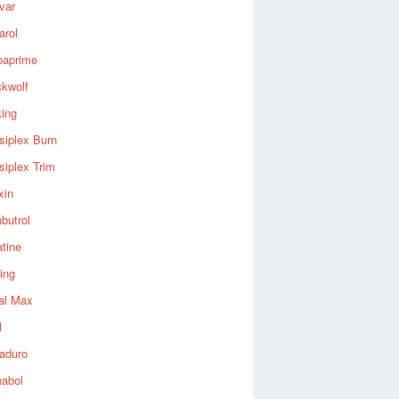
var
arol
baprime
ckwolf
king
siplex Burn
siplex Trim
xin
butrol
tine
ing
al Max
l
aduro
nabol