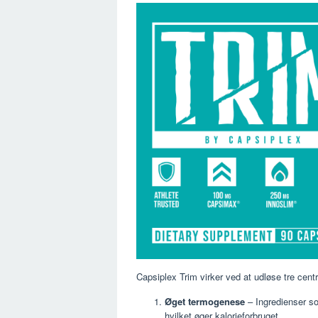
Capsiplex Trim virker ved at udløse tre cen
Øget termogenese
– Ingredienser s
hvilket øger kalorieforbruget.