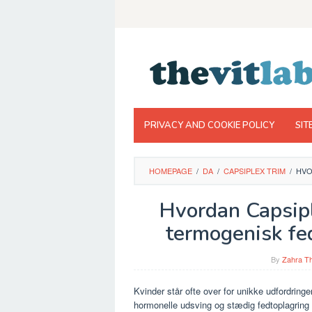
Skip
to
content
PRIVACY AND COOKIE POLICY
SIT
HOMEPAGE
/
DA
/
CAPSIPLEX TRIM
/
HVO
Hvordan Capsip
termogenisk fe
By
Zahra Th
Kvinder står ofte over for unikke udfordring
hormonelle udsving og stædig fedtoplagring 