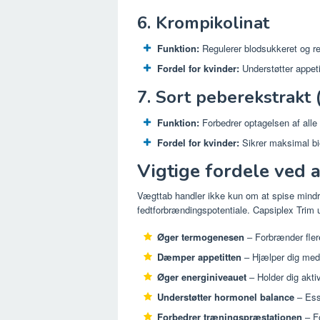
6. Krompikolinat
Funktion:
Regulerer blodsukkeret og red
Fordel for kvinder:
Understøtter appeti
7. Sort peberekstrakt 
Funktion:
Forbedrer optagelsen af alle 
Fordel for kvinder:
Sikrer maksimal bio
Vigtige fordele ved 
Vægttab handler ikke kun om at spise mindr
fedtforbrændingspotentiale. Capsiplex Trim u
Øger termogenesen
– Forbrænder flere 
Dæmper appetitten
– Hjælper dig med
Øger energiniveauet
– Holder dig akti
Understøtter hormonel balance
– Esse
Forbedrer træningspræstationen
– F