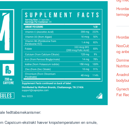
Hvordan
termoge
Hvorda
NooCube
og anbe
Dominer
Nutriti
Anadrol
bodybui
Gynectr
Fat Re
trale fedttabsmekanismer:
om Capsicum-ekstrakt hæver kropstemperaturen en smule,