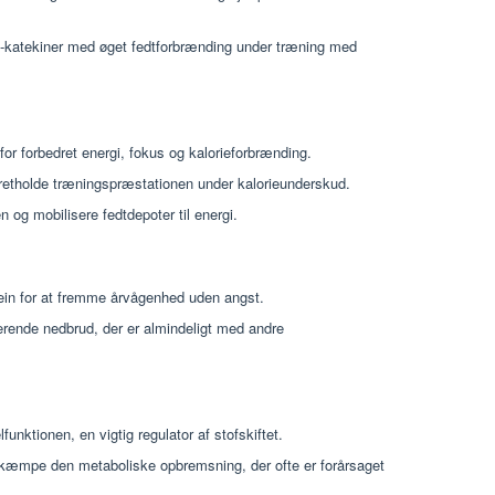
e-katekiner med øget fedtforbrænding under træning med
for forbedret energi, fokus og kalorieforbrænding.
etholde træningspræstationen under kalorieunderskud.
og mobilisere fedtdepoter til energi.
ein for at fremme årvågenhed uden angst.
erende nedbrud, der er almindeligt med andre
funktionen, en vigtig regulator af stofskiftet.
æmpe den metaboliske opbremsning, der ofte er forårsaget