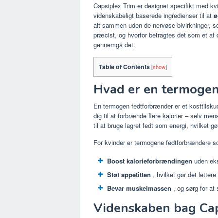
Capsiplex Trim er designet specifikt med kv
videnskabeligt baserede ingredienser til at
ø
alt sammen uden de nervøse bivirkninger, s
præcist, og hvorfor betragtes det som et af 
gennemgå det.
Table of Contents
[
show
]
Hvad er en termoge
En termogen fedtforbrænder er et kosttilskud
dig til at forbrænde flere kalorier – selv me
til at bruge lagret fedt som energi, hvilket gø
For kvinder er termogene fedtforbrændere so
Boost kalorieforbrændingen
uden eks
Støt appetitten
, hvilket gør det lettere
Bevar muskelmassen
, og sørg for at 
Videnskaben bag Cap