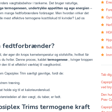
Erec
inders vægttabsbehov i tankerne. Det bruger naturlige,
ge termogenesen, undertrykke appetitten og øge energien
–
Fors
om mange fedtforbrændere forårsager. Men hvordan virker det
Gyn
de mest effektive termogene kosttilskud til kvinder? Lad os
Her
HGH
Hyp
n fedtforbrænder?
Ibu
, der øger din krops kernetemperatur og stofskifte, hvilket får
Imm
ns du hviler. Denne proces, kaldet
termogenese
, tvinger kroppen
r den til et effektivt værktøj til vægtkontrol.
m Capsiplex Trim særligt gavnlige, fordi de:
Tab dig
Capsipl
trem træning.
ved bry
 at holde sig til et kalorieunderskud.
Den hur
størstedelen af den vægt, du taber, er fedt.
Prøv Ca
siplex Trims termogene kraft
Capsipl
dig med