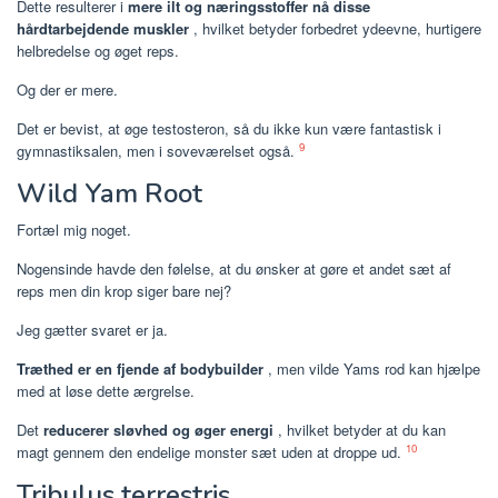
Dette resulterer i
mere ilt og næringsstoffer nå disse
hårdtarbejdende muskler
, hvilket betyder forbedret ydeevne, hurtigere
helbredelse og øget reps.
Og der er mere.
Det er bevist, at øge testosteron, så du ikke kun være fantastisk i
9
gymnastiksalen, men i soveværelset også.
Wild Yam Root
Fortæl mig noget.
Nogensinde havde den følelse, at du ønsker at gøre et andet sæt af
reps men din krop siger bare nej?
Jeg gætter svaret er ja.
Træthed er en fjende af bodybuilder
, men vilde Yams rod kan hjælpe
med at løse dette ærgrelse.
Det
reducerer sløvhed og øger energi
, hvilket betyder at du kan
10
magt gennem den endelige monster sæt uden at droppe ud.
Tribulus terrestris