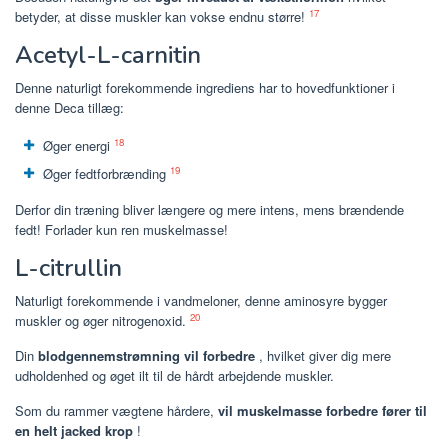
17
betyder, at disse muskler kan vokse endnu større!
Acetyl-L-carnitin
Denne naturligt forekommende ingrediens har to hovedfunktioner i
denne Deca tillæg:
18
Øger energi
19
Øger fedtforbrænding
Derfor din træning bliver længere og mere intens, mens brændende
fedt! Forlader kun ren muskelmasse!
L-citrullin
Naturligt forekommende i vandmeloner, denne aminosyre bygger
20
muskler og øger nitrogenoxid.
Din
blodgennemstrømning vil forbedre
, hvilket giver dig mere
udholdenhed og øget ilt til de hårdt arbejdende muskler.
Som du rammer vægtene hårdere,
vil muskelmasse forbedre fører til
en helt jacked krop
!