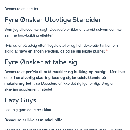
Decaduro er ikke for:
Fyre Ønsker Ulovlige Steroider
Som jeg allerede har sagt, Decaduro er ikke et steroid selvom den har
samme bodybuilding effekter.
Hvis du er på udkig efter illegale stoffer og helt dekorativ tanken om
5
aldrig at have en anden erektion, gå og se din lokale pusher.
Fyre Ønsker at tabe sig
Decaduro er
perfekt til at få muskler og bulking op hurtigt
. Men hvis
du er i en
alvorlig skæring fase og sigter udelukkende på
makulering fedt
, så Decaduro er ikke det rigtige for dig. Brug en
skæring supplement i stedet.
Lazy Guys
Lad mig gøre dette helt klart.
Decaduro er ikke et mirakel pille.
Sikker på, det er fantastisk at øge styrke og få muskler, men kun som