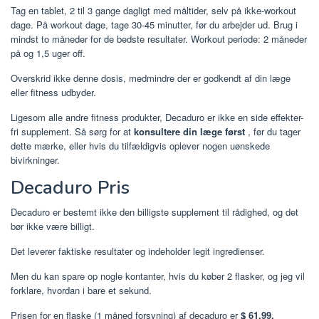
Tag en tablet, 2 til 3 gange dagligt med måltider, selv på ikke-workout
dage. På workout dage, tage 30-45 minutter, før du arbejder ud. Brug i
mindst to måneder for de bedste resultater. Workout periode: 2 måneder
på og 1,5 uger off.
Overskrid ikke denne dosis, medmindre der er godkendt af din læge
eller fitness udbyder.
Ligesom alle andre fitness produkter, Decaduro er ikke en side effekter-
fri supplement. Så sørg for at
konsultere din læge først
, før du tager
dette mærke, eller hvis du tilfældigvis oplever nogen uønskede
bivirkninger.
Decaduro Pris
Decaduro er bestemt ikke den billigste supplement til rådighed, og det
bør ikke være billigt.
Det leverer faktiske resultater og indeholder legit ingredienser.
Men du kan spare op nogle kontanter, hvis du køber 2 flasker, og jeg vil
forklare, hvordan i bare et sekund.
Prisen for en flaske (1 måned forsyning) af decaduro er
$ 61,99.