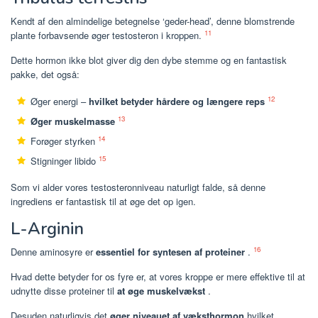
Kendt af den almindelige betegnelse ‘geder-head’, denne blomstrende
11
plante forbavsende øger testosteron i kroppen.
Dette hormon ikke blot giver dig den dybe stemme og en fantastisk
pakke, det også:
12
Øger energi –
hvilket betyder hårdere og længere reps
13
Øger muskelmasse
14
Forøger styrken
15
Stigninger libido
Som vi alder vores testosteronniveau naturligt falde, så denne
ingrediens er fantastisk til at øge det op igen.
L-Arginin
16
Denne aminosyre er
essentiel for syntesen af proteiner
.
Hvad dette betyder for os fyre er, at vores kroppe er mere effektive til at
udnytte disse proteiner til
at øge muskelvækst
.
Desuden naturligvis det
øger niveauet af væksthormon
hvilket