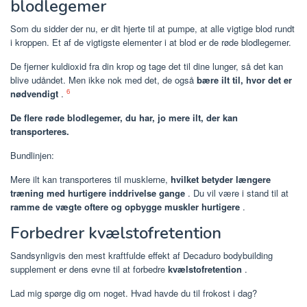
blodlegemer
Som du sidder der nu, er dit hjerte til at pumpe, at alle vigtige blod rundt
i kroppen. Et af de vigtigste elementer i at blod er de røde blodlegemer.
De fjerner kuldioxid fra din krop og tage det til dine lunger, så det kan
blive udåndet. Men ikke nok med det, de også
bære ilt til, hvor det er
6
nødvendigt
.
De flere røde blodlegemer, du har, jo mere ilt, der kan
transporteres.
Bundlinjen:
Mere ilt kan transporteres til musklerne,
hvilket betyder længere
træning med hurtigere inddrivelse gange
. Du vil være i stand til at
ramme de vægte oftere og opbygge muskler hurtigere
.
Forbedrer kvælstofretention
Sandsynligvis den mest kraftfulde effekt af Decaduro bodybuilding
supplement er dens evne til at forbedre
kvælstofretention
.
Lad mig spørge dig om noget. Hvad havde du til frokost i dag?