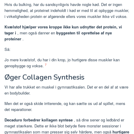
Hvis du bulking, har du sandsynligvis havde nogle kød. Det er ingen
hemmelighed, at proteinet indeholdt i kød er med til at opbygge muskler,
i virkeligheden protein er afgørende ellers vores muskler ikke vil vokse.
Kvælstof hjælper vores kroppe ikke kun udnytter det protein, vi
tager i
, men også danner en
byggesten til oprettelse af nye
proteiner
.
Så:
Jo mere kvælstof, du har i din krop, jo hurtigere disse muskler kan
7
genopbygge og vokse.
Øger Collagen Synthesis
Vi har alle trukket en muskel i gymnastiksalen. Det er en del af at være
en bodybuilder.
Men det er også skide irriterende, og kan sætte os ud af spillet, mens
det reparationer.
Decaduro forbedrer kollagen syntese
, så dine sener og ledbånd er
meget stærkere. Dette er ikke blot betyde flere monster sessioner i
gymnastiksalen som man presser sig selv hårdere, men også
hurtigere