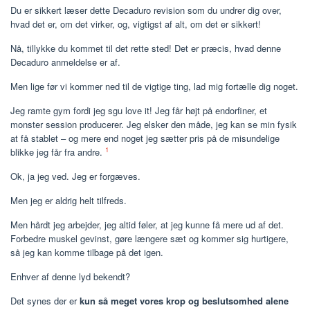
Du er sikkert læser dette Decaduro revision som du undrer dig over,
hvad det er, om det virker, og, vigtigst af alt, om det er sikkert!
Nå, tillykke du kommet til det rette sted! Det er præcis, hvad denne
Decaduro anmeldelse er af.
Men lige før vi kommer ned til de vigtige ting, lad mig fortælle dig noget.
Jeg ramte gym fordi jeg sgu love it! Jeg får højt på endorfiner, et
monster session producerer. Jeg elsker den måde, jeg kan se min fysik
at få stablet – og mere end noget jeg sætter pris på de misundelige
1
blikke jeg får fra andre.
Ok, ja jeg ved. Jeg er forgæves.
Men jeg er aldrig helt tilfreds.
Men hårdt jeg arbejder, jeg altid føler, at jeg kunne få mere ud af det.
Forbedre muskel gevinst, gøre længere sæt og kommer sig hurtigere,
så jeg kan komme tilbage på det igen.
Enhver af denne lyd bekendt?
Det synes der er
kun så meget vores krop og beslutsomhed alene