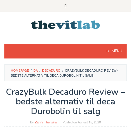
Skip
to
content
MENU
HOMEPAGE
/
DA
/
DECADURO
/
CRAZYBULK DECADURO REVIEW -
BEDSTE ALTERNATIV TIL DECA DUROBOLIN TIL SALG
CrazyBulk Decaduro Review –
bedste alternativ til deca
Durobolin til salg
By
Zahra Thunzira
Posted on
August 15, 2020