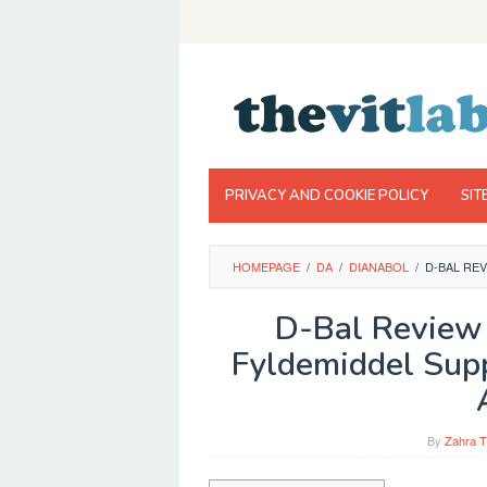
Skip
to
content
PRIVACY AND COOKIE POLICY
SIT
HOMEPAGE
/
DA
/
DIANABOL
/
D-BAL REV
D-Bal Review 
Fyldemiddel Supp
By
Zahra T