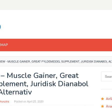
EMAP
IEW - MUSCLE GAINER, GREAT FYLDEMIDDEL SUPPLEMENT, JURIDISK DIANABOL A
– Muscle Gainer, Great
Search
for:
lement, Juridisk Dianabol
Alternativ
Air
hunzira
Posted on
April 25, 2020
Ana