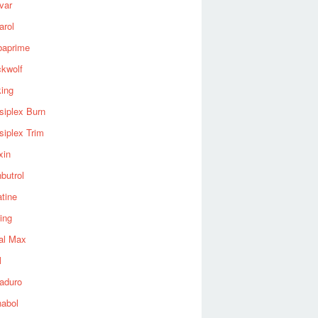
var
arol
baprime
ckwolf
king
siplex Burn
siplex Trim
xin
butrol
tine
ing
al Max
l
aduro
nabol