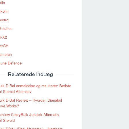
tin
kolin
ectrol
Solution
-X2
erGH
tamoren
une Defence
Relaterede Indlæg
lk D-Bal anmeldelse og resultater: Bedste
l Steroid Alternativ
ulk D-Bal Review – Hvordan Dianabol
tive Works?
eview-CrazyBulk Juridisk Alternativ
l Steroid
lk DBAL (Dbol Alternativ) – Hardcore