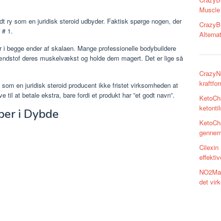
Muscle 
odt ry som en juridisk steroid udbyder. Faktisk spørge nogen, der
CrazyBu
 # 1.
Alterna
er i begge ender af skalaen. Mange professionelle bodybuildere
rændstof deres muskelvækst og holde dem magert. Det er lige så
CrazyNu
kraftfo
som en juridisk steroid producent ikke fristet virksomheden at
 til at betale ekstra, bare fordi et produkt har ”et godt navn”.
KetoCh
ketonti
per i Dybde
KetoCh
gennem
Cilexin
effekti
NO2Max
det virk