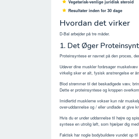
Vegetarisk-venlige juridisk steroid
Resultater inden for 30 dage
Hvordan det virker
D-Bal arbejder på tre måder.
1. Det Øger Proteinsyn
Proteinsyntese er navnet på den proces, de
Udøver dine muskler forårsager muskelvæv ti
virkelig sker er alt, fysisk anstrengelse er å
Blod strømmer til det beskadigede væv, brin
Dette er proteinsyntese og kroppen overkom
Imidlertid musklerne vokser kun når muskelp
over-uddannelse og / eller undlade at give 
Hvis du er under uddannelse til højre og spis
syntese en utrolig løft, som hjælper dig med
Faktisk har nogle bodybuildere vundet op ti