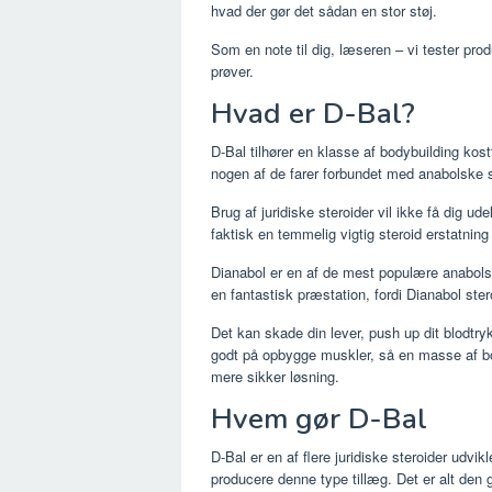
hvad der gør det sådan en stor støj.
Som en note til dig, læseren – vi tester pr
prøver.
Hvad er D-Bal?
D-Bal tilhører en klasse af bodybuilding kost
nogen af ​​de farer forbundet med anabolske s
Brug af juridiske steroider vil ikke få dig u
faktisk en temmelig vigtig steroid erstatning
Dianabol er en af ​​de mest populære anabols
en fantastisk præstation, fordi Dianabol ste
Det kan skade din lever, push up dit blodtry
godt på opbygge muskler, så en masse af bod
mere sikker løsning.
Hvem gør D-Bal
D-Bal er en af ​​flere juridiske steroider udv
producere denne type tillæg. Det er alt den g