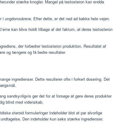
, herunder stærke knogler. Mangel på testosteron kan endda
r i ungdomsårene. Efter dette, er det ned ad bakke hele vejen.
20’erne kan blive holdt tilbage af det faktum, at deres testosteron
grediens, der forbedrer testosteron produktion. Resultatet af
dere og længere og få bedre resultater.
ange ingredienser. Dette resulterer ofte i forkert dosering. Det
pørgsmål.
ang sandsynligvis gør det for at forsøge at gøre deres produkter
dig blind med videnskab.
diske steroid formuleringer indeholder blot et par alvorlige
en undtagelse. Den indeholder kun seks stærke ingredienser.