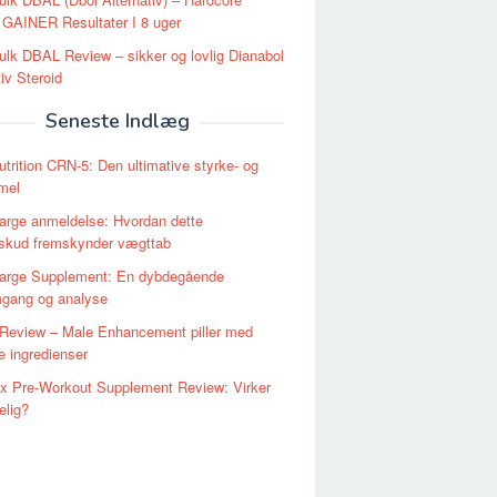
GAINER Resultater I 8 uger
lk DBAL Review – sikker og lovlig Dianabol
tiv Steroid
Seneste Indlæg
trition CRN-5: Den ultimative styrke- og
rmel
arge anmeldelse: Hvordan dette
lskud fremskynder vægttab
arge Supplement: En dybdegående
gang og analyse
 Review – Male Enhancement piller med
ve ingredienser
 Pre-Workout Supplement Review: Virker
elig?