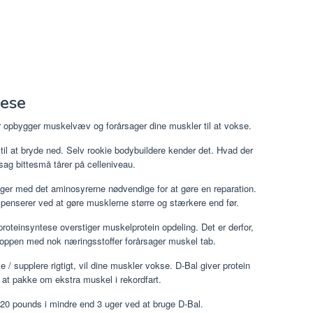
tese
r opbygger muskelvæv og forårsager dine muskler til at vokse.
l at bryde ned. Selv rookie bodybuildere kender det. Hvad der
rsag bittesmå tårer på celleniveau.
ger med det aminosyrerne nødvendige for at gøre en reparation.
penserer ved at gøre musklerne større og stærkere end før.
roteinsyntese overstiger muskelprotein opdeling. Det er derfor,
kroppen med nok næringsstoffer forårsager muskel tab.
e / supplere rigtigt, vil dine muskler vokse. D-Bal giver protein
 at pakke om ekstra muskel i rekordfart.
l 20 pounds i mindre end 3 uger ved at bruge D-Bal.