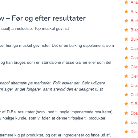
Ana
Anv
– Før og efter resultater
Ber
Bla
Bul
nsker hurtige muskel gevinster. Det er en bulking supplement, som
Cap
Cap
d, og kan bruges som en standalone masse Gainer eller som del
Cile
Clen
abol alternativ på markedet. Folk elsker det. Selv tidligere
Crea
 siger, at det fungerer, samt steroid den er designet til at
Cutt
D-B
r af D-Bal resultater (scroll ned til nogle imponerende resultater).
Dba
 virkelige kunde, som vi føler, at denne tilføjelse til produkter
Dec
Dia
rmere kig på produktet, og det er ingredienser og finde ud af,