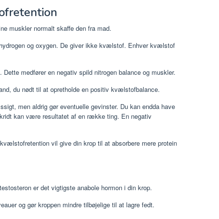
ofretention
ine muskler normalt skaffe den fra mad.
, hydrogen og oxygen. De giver ikke kvælstof. Enhver kvælstof
. Dette medfører en negativ spild nitrogen balance og muskler.
tand, du nødt til at opretholde en positiv kvælstofbalance.
ssigt, men aldrig gør eventuelle gevinster. Du kan endda have
ridt kan være resultatet af en række ting. En negativ
kvælstofretention vil give din krop til at absorbere mere protein
stosteron er det vigtigste anabole hormon i din krop.
auer og gør kroppen mindre tilbøjelige til at lagre fedt.