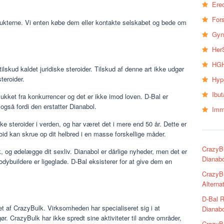
Erec
Fors
odukterne. Vi enten købe dem eller kontakte selskabet og bede om
Gyn
Her
HGH
tilskud kaldet juridiske steroider. Tilskud af denne art ikke udgør
teroider.
Hyp
Ibu
delukket fra konkurrencer og det er ikke imod loven. D-Bal er
 også fordi den erstatter Dianabol.
Imm
ke steroider i verden, og har været det i mere end 50 år. Dette er
roid kan skrue op dit helbred i en masse forskellige måder.
CrazyBu
k, og ødelægge dit sexliv. Dianabol er dårlige nyheder, men det er
Dianabo
ybuildere er ligeglade. D-Bal eksisterer for at give dem en
CrazyB
Alterna
D-Bal R
iklet af CrazyBulk. Virksomheden har specialiseret sig i at
Dianabo
ør. CrazyBulk har ikke spredt sine aktiviteter til andre områder,
CrazyBu