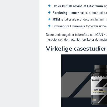
Det er klinisk bevist, at D3-vitamin
øg
Forskning i leucin
viser, at dets rolle
MSM
-studier afslører dets antiinflam
Schisandra Chinensis
forbedrer udhold
Disse undersøgelser bekræfter, at LIGAN 40
ingredienser, der naturligt replikerer de ana
Virkelige casestudier