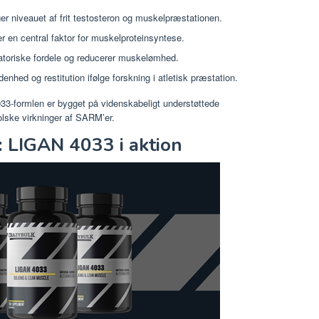
er niveauet af frit testosteron og muskelpræstationen.
 er en central faktor for muskelproteinsyntese.
matoriske fordele og reducerer muskelømhed.
enhed og restitution ifølge forskning i atletisk præstation.
33-formlen er bygget på videnskabeligt understøttede
bolske virkninger af SARM’er.
: LIGAN 4033 i aktion