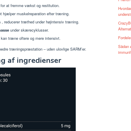
for at fremme vækst og restitution.
Hvordan
et hjælper muskelreparation efter træning.
underst
n
, reducerer træthed under højintensiv træning.
CrazyBu
Alternat
masse
under skærecyklusser.
Fordele
 kan træne oftere og mere intensivt.
Sådan 
edre træningspræstation – uden ulovlige SARM’er.
immunf
g af ingredienser