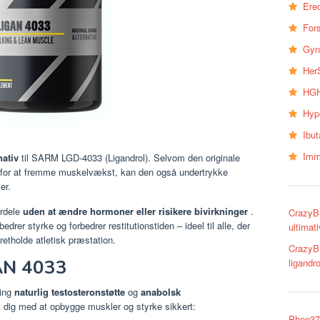
Erec
Fors
Gyn
Her
HGH
Hyp
Ibu
Imm
nativ
til SARM LGD-4033 (Ligandrol). Selvom den originale
er for at fremme muskelvækst, kan den også undertrykke
er.
rdele
uden at ændre hormoner eller risikere bivirkninger
.
CrazyBu
drer styrke og forbedrer restitutionstiden – ideel til alle, der
ultimat
tholde atletisk præstation.
CrazyBu
AN 4033
ligandr
ring
naturlig testosteronstøtte
og
anabolsk
 dig med at opbygge muskler og styrke sikkert:
Phen375