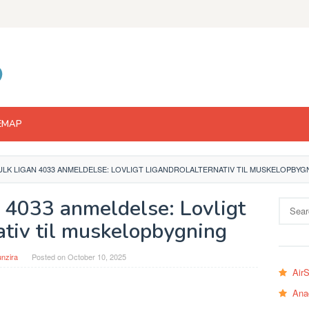
EMAP
LK LIGAN 4033 ANMELDELSE: LOVLIGT LIGANDROLALTERNATIV TIL MUSKELOPBYG
4033 anmeldelse: Lovligt
Search
for:
ativ til muskelopbygning
nzira
Posted on
October 10, 2025
Air
Ana