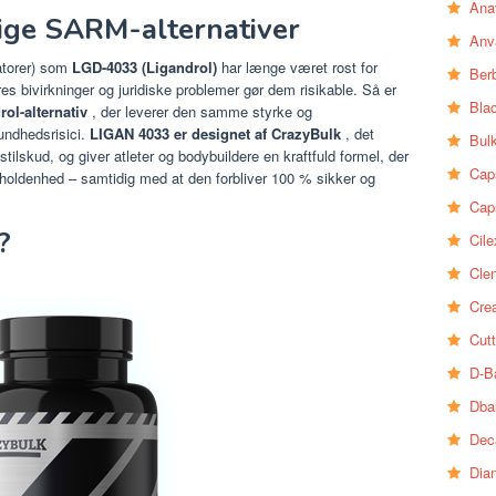
Ana
lige SARM-alternativer
Anv
atorer) som
LGD-4033 (Ligandrol)
har længe været rost for
Ber
 bivirkninger og juridiske problemer gør dem risikable. Så er
Bla
rol-alternativ
, der leverer den samme styrke og
sundhedsrisici.
LIGAN 4033 er designet af
CrazyBulk
, det
Bul
stilskud, og
giver atleter og bodybuildere en kraftfuld formel, der
Cap
holdenhed – samtidig med at den forbliver 100 % sikker og
Cap
?
Cile
Clen
Crea
Cutt
D-B
Dba
Dec
Dia