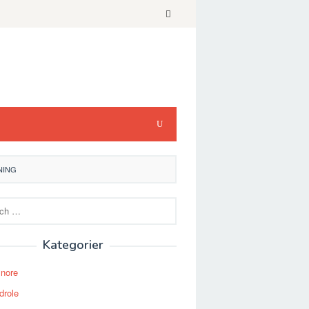
NING
Kategorier
Snore
drole