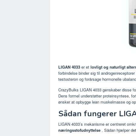
LIGAN 4033
er et
lovligt og naturligt alter
forbindelse binder sig til androgenreceptor
testosteron og forårsage hormonelle ubalanc
CrazyBulks LIGAN 4033 genskaber disse fo
Dens formel understøtter proteinsyntese, forbe
ønsker at opbygge lean muskelmasse og opre
Sådan fungerer LIG
LIGAN 4033’s mekanisme er centreret omk
næringsstofudnyttelse
. Sådan hjælper det