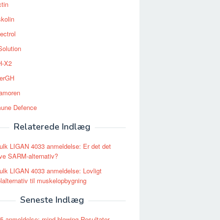
tin
kolin
ectrol
Solution
-X2
erGH
tamoren
une Defence
Relaterede Indlæg
lk LIGAN 4033 anmeldelse: Er det det
ive SARM-alternativ?
lk LIGAN 4033 anmeldelse: Lovligt
olalternativ til muskelopbygning
Seneste Indlæg
 anmeldelse: mind-blowing Resultater