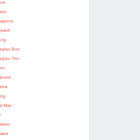
var
arol
baprime
ckwolf
king
siplex Burn
siplex Trim
xin
butrol
tine
ing
al Max
l
aduro
nabol