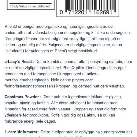
PhenQ er beriget med organiske og naturlige ingredienser, der
understøttes af videnskabelige undersøgelser og kliniske undersøgelser.
Disse ingredienser har vist sig at være nyttige til at tabe sig på en
sikker og naturlig måde. Følgende er de vigtige ingredienser, der er
inkluderet i formuleringen af ​​PhenQ vægttabstilskud:
a-Lacy’s Reset
: Det er kombinationen af ​​alfa-liponsyre og cystein, som
er en af ​​de vigtige ingredienser i PhenQ-piller. Denne ingrediens øger
processen med termogenese i kroppen ved at udløse
metabolismehastigheden. Hele denne proces øger
fedtforbrændingsprocessen i kroppen, og dermed hurtigere vægttab.
Capsimax Powder
: Disse potente ingredienser inkluderer piperin,
paprika, niacin og koffein. Alle disse arbejder i kombination med
hinanden for at reducere fedtniveauet i kroppen og samtidig forhindre
yderligere fedtproduktion. Koffein gør dig også aktiv, så du kan
forbrænde energi hele dagen.
L-carnitinfumarat
: Dette hjælper med at opbygge høje energiniveauer i