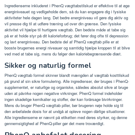
Ingredienserne inkluderet i PhenQ vægttabstilskud er effektive til at øge
energiniveauet og vedligeholde dem, så du kan engagere dig i fysiske
aktiviteter hele dagen lang. Det bedre energiniveau vil gøre dig aktiv og
vil presse dig til at udføre træning ud over din grænse. Den fysiske
aktivitet vil hjælpe til hurtigere vægttab. Den bedste måde at tabe sig
på er at holde styr på dit kalorieforbrug; det fører dog ofte til depression
og lavt energiniveau. Den bedste del af PhenQ vægttab pille er at
booste brugernes energi niveauer og samtidig hjælpe kroppen til at blive
ved med at tabe sig, mens du følger den kaloriebegrænsende diæt.
Sikker og naturlig formel
PhenQ vægttab formel skinner blandt mængden af ​​vægttab kosttilskud
på grund af sin sikre formulering. Alle ingredienser, der bruges i PhenQ-
supplementet, er naturlige og organiske, således absolut sikre at bruge
uden at påvirke nogen negative virkninger. PhenQ formel indeholder
ingen skadelige kemikalier og stoffer, der kan forårsage bivirkninger.
Mens du bruger PhenQ vægttab piller, bør brugeren nøje holde sig til
den anbefalede dosis for at undgå at opleve nogen dårlige situationer.
Alle ingredienserne er nævnt på etiketten med deres styrker, og denne
gennemsigtighed af PhenQ-piller gør det mere troværdigt.