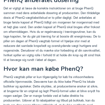
PhenQ anbefalet dosering
Det er vigtigt at læse de korrekte instruktioner om at bruge PhenQ
sammen med dens anbefalede dosering af producenten. Den tilrådelige
dosis af PhenQ vægttabstilskud er to piller dagligt. Det anbefales at
bruge første kapsel af PhenQ tidligt om morgenen før morgenmad med
et højt glas vand. Den anden kapsel af PhenQ skal bruges efter frokost
om eftermiddagen. Hvis du er regelmæssig i træningsrutiner, kan du
tage kapslen, før du går på træning for at booste dit energiniveau. De to
piller om dagen af ​​PhenQ vægttab formel vil hjælpe stor med at
reducere det samlede kropsfedt og overskydende vægt hurtigere end
nogensinde. Derudover vil du mærke stor forbedring af din søvnkvalitet,
hvilket spiller en vigtig rolle i forhold til at holde din krop og dit sind frisk
til at bevæge sig rundt i løbet af dagen.
Hvor kan man købe PhenQ?
PhenQ vægttab piller er kun tilgængelig for køb fra virksomhedens
officielle hjemmeside. Desværre kan du ikke købe PhenQ fra lokale
butikker og apoteker. Dette skyldes, at producenterne ønsker at sikre,
at brugerne får en original og legit PhenQ-formel uden at blive snydt fra
nogen sælger. Der er mange fordele ved at købe direkte fra
producenten. Udover at få rabatpakker og tilbud på bulkkøb, kan du
bede om dine penge tilbage i tilfælde af, at du ikke er tilfreds med