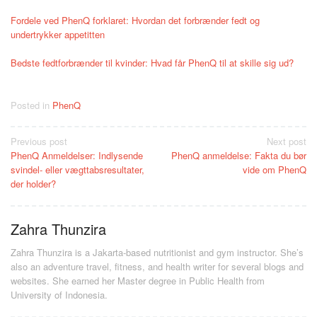
Fordele ved PhenQ forklaret: Hvordan det forbrænder fedt og
undertrykker appetitten
Bedste fedtforbrænder til kvinder: Hvad får PhenQ til at skille sig ud?
Posted in
PhenQ
Post
Previous post
Next post
PhenQ Anmeldelser: Indlysende
PhenQ anmeldelse: Fakta du bør
navigation
svindel- eller vægttabsresultater,
vide om PhenQ
der holder?
Zahra Thunzira
Zahra Thunzira is a Jakarta-based nutritionist and gym instructor. She’s
also an adventure travel, fitness, and health writer for several blogs and
websites. She earned her Master degree in Public Health from
University of Indonesia.