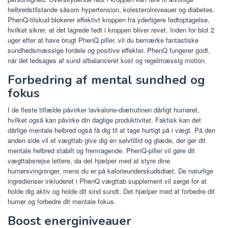
helbredstilstande såsom hypertension, kolesterolniveauer og diabetes.
PhenQ-tilskud blokerer effektivt kroppen fra yderligere fedtoptagelse,
hvilket sikrer, at det lagrede fedt i kroppen bliver revet. Inden for blot 2
uger efter at have brugt PhenQ piller, vil du bemærke fantastiske
sundhedsmæssige fordele og positive effekter. PhenQ fungerer godt,
når det ledsages af sund afbalanceret kost og regelmæssig motion.
Forbedring af mental sundhed og
fokus
I de fleste tilfælde påvirker lavkalorie-diætrutinen dårligt humøret,
hvilket også kan påvirke din daglige produktivitet. Faktisk kan det
dårlige mentale helbred også få dig til at tage hurtigt på i vægt. På den
anden side vil et vægttab give dig en selvtillid og glæde, der gør dit
mentale helbred stabilt og fremragende. PhenQ-piller vil gøre dit
vægttabsrejse lettere, da det hjælper med at styre dine
humørsvingninger, mens du er på kalorieunderskudsdiæt. De naturlige
ingredienser inkluderet i PhenQ vægttab supplement vil sørge for at
holde dig aktiv og holde dit sind sundt. Det hjælper med at forbedre dit
humør og forbedre dit mentale fokus.
Boost energiniveauer