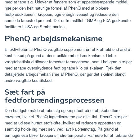
med at tabe sig. Udover at fungere som et appetitdæmpende middel,
hjælper den helt naturlige formel af PhenQ med at blokere
fedtproduktionen i kroppen, øge energiniveauet og reducere den
samlede kropsfedtprocent. Det er fremstillet i GMP og FDA godkendte
faciliteter i USA og Storbritannien.
PhenQ arbejdsmekanisme
Effektiviteten af ​​PhenQ vægttab supplement er ret kraftfuld end andre
kosttilskud på grund af dens unikke arbejdsmekanisme. Dette
vægttabstilskud tilbyder forbedret termogenese, som i høj grad hjælper
med at tabe overskydende fedt og tabe kilo på skalaen. Tjek den
detaljerede arbejdsmekanisme af PhenQ, der gør det skelnet blandt
andre vægttab kosttilskud:
Sæt fart på
fedtforbrændingsprocessen
Den hurtigste måde at tabe sig og kropsfedt på er at skabe flere
enzymer, hvilket PhenQ-ingredienserne gør effektivt. PhenQ hjælper
med at udløse hurtigt stofskifte, hvilket vil reducere appetitten og
samtidig holde dig mæt selv ved lavt kalorieindtag. På grund af
termogenese bliver kroppens indre temperatur varmere for at forbrænde