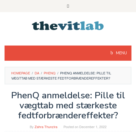
Skip
to
content
MENU
HOMEPAGE
/
DA
/
PHENQ
/
PHENQ ANMELDELSE: PILLE TIL
VÆGTTAB MED STÆRKESTE FEDTFORBRÆNDEREFFEKTER?
PhenQ anmeldelse: Pille til
vægttab med stærkeste
fedtforbrændereffekter?
By
Zahra Thunzira
Posted on
December 1, 2022