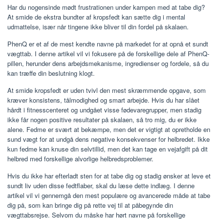
Har du nogensinde mødt frustrationen under kampen med at tabe dig?
At smide de ekstra bundter af kropsfedt kan sætte dig i mental
udmattelse, især når tingene ikke bliver til din fordel på skalaen.
PhenQ er et af de mest kendte navne på markedet for at opnå et sundt
vægttab. I denne artikel vil vi fokusere på de forskellige dele af PhenQ-
pillen, herunder dens arbejdsmekanisme, ingredienser og fordele, så du
kan træffe din beslutning klogt.
At smide kropsfedt er uden tvivl den mest skræmmende opgave, som
kræver konsistens, tålmodighed og smart arbejde. Hvis du har slået
hårdt i fitnesscenteret og undgået visse fødevaregrupper, men stadig
ikke får nogen positive resultater på skalaen, så tro mig, du er ikke
alene. Fedme er svært at bekæmpe, men det er vigtigt at opretholde en
sund vægt for at undgå dens negative konsekvenser for helbredet. Ikke
kun fedme kan knuse din selvtillid, men det kan tage en vejafgift på dit
helbred med forskellige alvorlige helbredsproblemer.
Hvis du ikke har efterladt sten for at tabe dig og stadig ønsker at leve et
sundt liv uden disse fedtflaber, skal du læse dette indlæg. I denne
artikel vil vi gennemgå den mest populære og avancerede måde at tabe
dig på, som kan bringe dig på rette vej til at påbegynde din
vægttabsrejse. Selvom du måske har hørt navne på forskellige