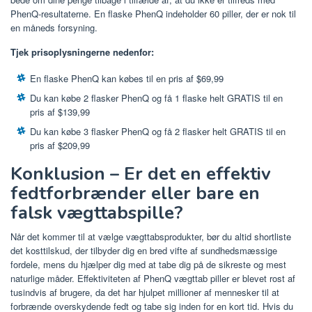
PhenQ-resultaterne. En flaske PhenQ indeholder 60 piller, der er nok til
en måneds forsyning.
Tjek prisoplysningerne nedenfor:
En flaske PhenQ kan købes til en pris af $69,99
Du kan købe 2 flasker PhenQ og få 1 flaske helt GRATIS til en
pris af $139,99
Du kan købe 3 flasker PhenQ og få 2 flasker helt GRATIS til en
pris af $209,99
Konklusion – Er det en effektiv
fedtforbrænder eller bare en
falsk vægttabspille?
Når det kommer til at vælge vægttabsprodukter, bør du altid shortliste
det kosttilskud, der tilbyder dig en bred vifte af sundhedsmæssige
fordele, mens du hjælper dig med at tabe dig på de sikreste og mest
naturlige måder. Effektiviteten af ​​PhenQ vægttab piller er blevet rost af
tusindvis af brugere, da det har hjulpet millioner af mennesker til at
forbrænde overskydende fedt og tabe sig inden for en kort tid. Hvis du