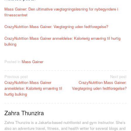
Mass Gainer: Den ultimative vægtøgningsløsning for nybegyndere i
fitnesscentret
CrazyNutrition Mass Gainer: Vægtøgning uden fedtforøgelse?
CrazyNutrition Mass Gainer anmeldelse: Kalorierig ernæring til hurtig
bulking
Posted in
Mass Gainer
Post
Previous post
Next post
CrazyNutrition Mass Gainer
CrazyNutrition Mass Gainer:
navigation
anmeldelse: Kalorierig ernæring til
Vægtøgning uden fedtforøgelse?
hurtig bulking
Zahra Thunzira
Zahra Thunzira is a Jakarta-based nutritionist and gym instructor. She’s
also an adventure travel, fitness, and health writer for several blogs and