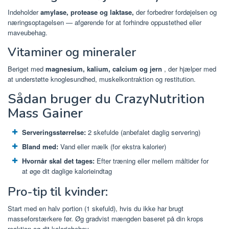
Indeholder
amylase, protease og laktase,
der forbedrer fordøjelsen og
næringsoptagelsen — afgørende for at forhindre oppustethed eller
maveubehag.
Vitaminer og mineraler
Beriget med
magnesium, kalium, calcium og jern
, der hjælper med
at understøtte knoglesundhed, muskelkontraktion og restitution.
Sådan bruger du CrazyNutrition
Mass Gainer
Serveringsstørrelse:
2 skefulde (anbefalet daglig servering)
Bland med:
Vand eller mælk (for ekstra kalorier)
Hvornår skal det tages:
Efter træning eller mellem måltider for
at øge dit daglige kalorieindtag
Pro-tip til kvinder:
Start med en halv portion (1 skefuld), hvis du ikke har brugt
masseforstærkere før. Øg gradvist mængden baseret på din krops
reaktion og dit kaloriebehov.