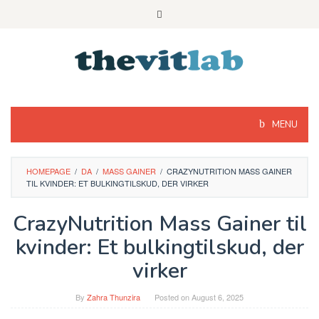
Skip
to
content
MENU
HOMEPAGE
/
DA
/
MASS GAINER
/
CRAZYNUTRITION MASS GAINER
TIL KVINDER: ET BULKINGTILSKUD, DER VIRKER
CrazyNutrition Mass Gainer til
kvinder: Et bulkingtilskud, der
virker
By
Zahra Thunzira
Posted on
August 6, 2025