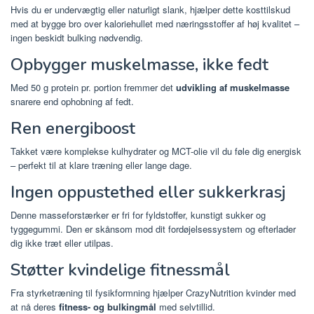
Hvis du er undervægtig eller naturligt slank, hjælper dette kosttilskud
med at bygge bro over kaloriehullet med næringsstoffer af høj kvalitet –
ingen beskidt bulking nødvendig.
Opbygger muskelmasse, ikke fedt
Med 50 g protein pr. portion fremmer det
udvikling af muskelmasse
snarere end ophobning af fedt.
Ren energiboost
Takket være komplekse kulhydrater og MCT-olie vil du føle dig energisk
– perfekt til at klare træning eller lange dage.
Ingen oppustethed eller sukkerkrasj
Denne masseforstærker er fri for fyldstoffer, kunstigt sukker og
tyggegummi. Den er skånsom mod dit fordøjelsessystem og efterlader
dig ikke træt eller utilpas.
Støtter kvindelige fitnessmål
Fra styrketræning til fysikformning hjælper CrazyNutrition kvinder med
at nå deres
fitness- og bulkingmål
med selvtillid.