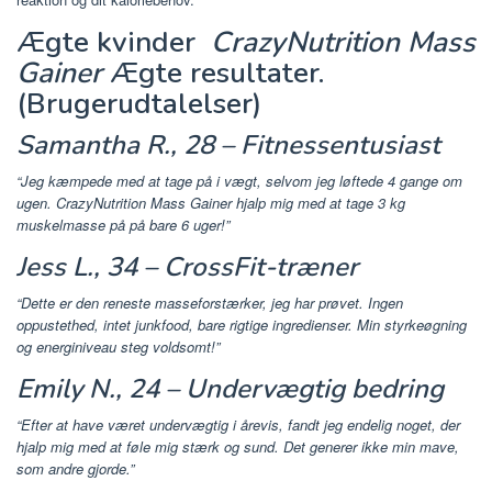
Ægte kvinder
CrazyNutrition Mass
Gainer
Ægte resultater.
(Brugerudtalelser)
Samantha R., 28 – Fitnessentusiast
“Jeg kæmpede med at tage på i vægt, selvom jeg løftede 4 gange om
ugen. CrazyNutrition Mass Gainer hjalp mig med at tage 3 kg
muskelmasse på på bare 6 uger!”
Jess L., 34 – CrossFit-træner
“Dette er den reneste masseforstærker, jeg har prøvet. Ingen
oppustethed, intet junkfood, bare rigtige ingredienser. Min styrkeøgning
og energiniveau steg voldsomt!”
Emily N., 24 – Undervægtig bedring
“Efter at have været undervægtig i årevis, fandt jeg endelig noget, der
hjalp mig med at føle mig stærk og sund. Det generer ikke min mave,
som andre gjorde.”