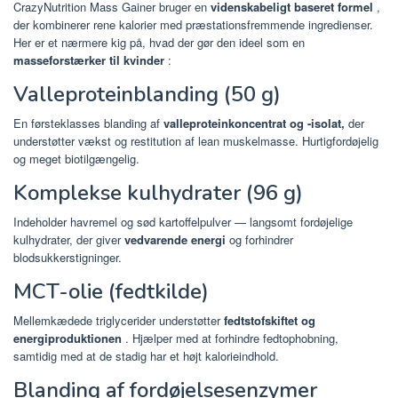
CrazyNutrition Mass Gainer bruger en
videnskabeligt baseret formel
,
der kombinerer rene kalorier med præstationsfremmende ingredienser.
Her er et nærmere kig på, hvad der gør den ideel som en
masseforstærker til kvinder
:
Valleproteinblanding (50 g)
En førsteklasses blanding af
valleproteinkoncentrat og -isolat,
der
understøtter vækst og restitution af lean muskelmasse. Hurtigfordøjelig
og meget biotilgængelig.
Komplekse kulhydrater (96 g)
Indeholder havremel og sød kartoffelpulver — langsomt fordøjelige
kulhydrater, der giver
vedvarende energi
og forhindrer
blodsukkerstigninger.
MCT-olie (fedtkilde)
Mellemkædede triglycerider understøtter
fedtstofskiftet og
energiproduktionen
. Hjælper med at forhindre fedtophobning,
samtidig med at de stadig har et højt kalorieindhold.
Blanding af fordøjelsesenzymer