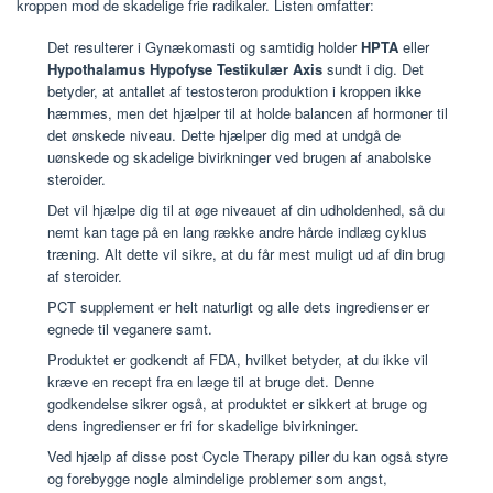
kroppen mod de skadelige frie radikaler. Listen omfatter:
Det resulterer i Gynækomasti og samtidig holder
HPTA
eller
Hypothalamus Hypofyse Testikulær Axis
sundt i dig. Det
betyder, at antallet af testosteron produktion i kroppen ikke
hæmmes, men det hjælper til at holde balancen af hormoner til
det ønskede niveau. Dette hjælper dig med at undgå de
uønskede og skadelige bivirkninger ved brugen af anabolske
steroider.
Det vil hjælpe dig til at øge niveauet af din udholdenhed, så du
nemt kan tage på en lang række andre hårde indlæg cyklus
træning. Alt dette vil sikre, at du får mest muligt ud af din brug
af steroider.
PCT supplement er helt naturligt og alle dets ingredienser er
egnede til veganere samt.
Produktet er godkendt af FDA, hvilket betyder, at du ikke vil
kræve en recept fra en læge til at bruge det. Denne
godkendelse sikrer også, at produktet er sikkert at bruge og
dens ingredienser er fri for skadelige bivirkninger.
Ved hjælp af disse post Cycle Therapy piller du kan også styre
og forebygge nogle almindelige problemer som angst,