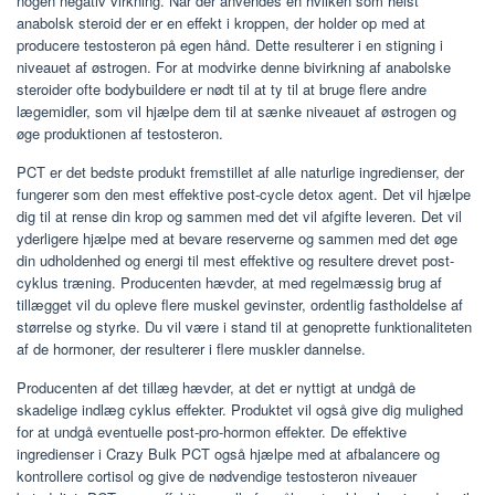
nogen negativ virkning. Når der anvendes en hvilken som helst
anabolsk steroid der er en effekt i kroppen, der holder op med at
producere testosteron på egen hånd. Dette resulterer i en stigning i
niveauet af østrogen. For at modvirke denne bivirkning af anabolske
steroider ofte bodybuildere er nødt til at ty til at bruge flere andre
lægemidler, som vil hjælpe dem til at sænke niveauet af østrogen og
øge produktionen af ​​testosteron.
PCT er det bedste produkt fremstillet af alle naturlige ingredienser, der
fungerer som den mest effektive post-cycle detox agent. Det vil hjælpe
dig til at rense din krop og sammen med det vil afgifte leveren. Det vil
yderligere hjælpe med at bevare reserverne og sammen med det øge
din udholdenhed og energi til mest effektive og resultere drevet post-
cyklus træning. Producenten hævder, at med regelmæssig brug af
tillægget vil du opleve flere muskel gevinster, ordentlig fastholdelse af
størrelse og styrke. Du vil være i stand til at genoprette funktionaliteten
af ​​de hormoner, der resulterer i flere muskler dannelse.
Producenten af ​​det tillæg hævder, at det er nyttigt at undgå de
skadelige indlæg cyklus effekter. Produktet vil også give dig mulighed
for at undgå eventuelle post-pro-hormon effekter. De effektive
ingredienser i Crazy Bulk PCT også hjælpe med at afbalancere og
kontrollere cortisol og give de nødvendige testosteron niveauer