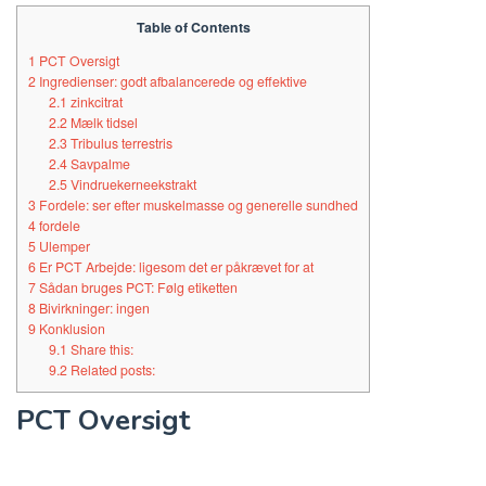
Table of Contents
1
PCT Oversigt
2
Ingredienser: godt afbalancerede og effektive
2.1
zinkcitrat
2.2
Mælk tidsel
2.3
Tribulus terrestris
2.4
Savpalme
2.5
Vindruekerneekstrakt
3
Fordele: ser efter muskelmasse og generelle sundhed
4
fordele
5
Ulemper
6
Er PCT Arbejde: ligesom det er påkrævet for at
7
Sådan bruges PCT: Følg etiketten
8
Bivirkninger: ingen
9
Konklusion
9.1
Share this:
9.2
Related posts:
PCT Oversigt