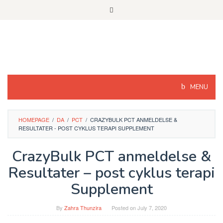
Skip
to
content
MENU
HOMEPAGE
/
DA
/
PCT
/
CRAZYBULK PCT ANMELDELSE &
RESULTATER - POST CYKLUS TERAPI SUPPLEMENT
CrazyBulk PCT anmeldelse &
Resultater – post cyklus terapi
Supplement
By
Zahra Thunzira
Posted on
July 7, 2020