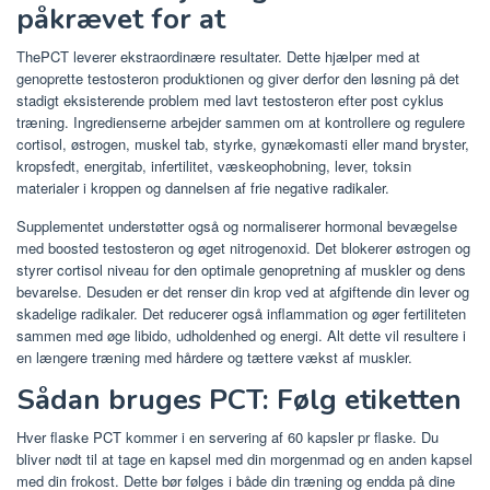
påkrævet for at
ThePCT leverer ekstraordinære resultater. Dette hjælper med at
genoprette testosteron produktionen og giver derfor den løsning på det
stadigt eksisterende problem med lavt testosteron efter post cyklus
træning. Ingredienserne arbejder sammen om at kontrollere og regulere
cortisol, østrogen, muskel tab, styrke, gynækomasti eller mand bryster,
kropsfedt, energitab, infertilitet, væskeophobning, lever, toksin
materialer i kroppen og dannelsen af ​​frie negative radikaler.
Supplementet understøtter også og normaliserer hormonal bevægelse
med boosted testosteron og øget nitrogenoxid. Det blokerer østrogen og
styrer cortisol niveau for den optimale genopretning af muskler og dens
bevarelse. Desuden er det renser din krop ved at afgiftende din lever og
skadelige radikaler. Det reducerer også inflammation og øger fertiliteten
sammen med øge libido, udholdenhed og energi. Alt dette vil resultere i
en længere træning med hårdere og tættere vækst af muskler.
Sådan bruges PCT: Følg etiketten
Hver flaske PCT kommer i en servering af 60 kapsler pr flaske. Du
bliver nødt til at tage en kapsel med din morgenmad og en anden kapsel
med din frokost. Dette bør følges i både din træning og endda på dine