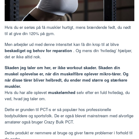
Hvis du er seriøs på få muskler hurtigt, mens brændende fedt, du nødt
til at give din 120% på gym.
Men arbejder ud med denne intensitet kan få din krop til at blive
beskadiget og behov for reparation
. Og mens din ‘hviledag’ hjælper,
det er ikke altid nok.
Skaden jeg taler om her, er ikke workout skader. Skaden din
muskel oplevelse er, når din muskelfibre oplever mikro-tårer. Og
når disse tårer bliver helbredt, du ender med større og stærkere
muskler.
Hvis du har alle oplevet
muskelømhed
selv efter en fuld hviledag, du
ved, hvad jeg taler om.
Dette er grunden til PCT-s er så populær hos professionelle
bodybuildere og sportsfolk. De er også blevet mainstream med alvorlige
amatører også bruger Crazy Bulk PCT.
Dette produkt er nemmere at bruge og giver færre problemer i forhold til
de andre.