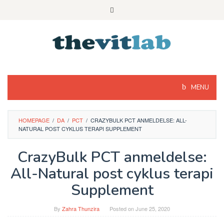
Skip
to
content
MENU
HOMEPAGE
/
DA
/
PCT
/
CRAZYBULK PCT ANMELDELSE: ALL-
NATURAL POST CYKLUS TERAPI SUPPLEMENT
CrazyBulk PCT anmeldelse:
All-Natural post cyklus terapi
Supplement
By
Zahra Thunzira
Posted on
June 25, 2020