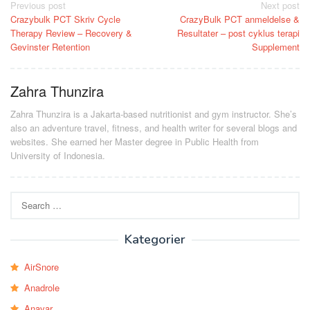
Post
Previous post
Next post
Crazybulk PCT Skriv Cycle
CrazyBulk PCT anmeldelse &
navigation
Therapy Review – Recovery &
Resultater – post cyklus terapi
Gevinster Retention
Supplement
Zahra Thunzira
Zahra Thunzira is a Jakarta-based nutritionist and gym instructor. She’s
also an adventure travel, fitness, and health writer for several blogs and
websites. She earned her Master degree in Public Health from
University of Indonesia.
Search
for:
Kategorier
AirSnore
Anadrole
Anavar