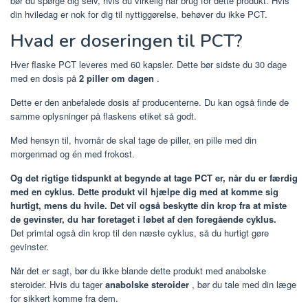
bør du spørge dig selv, hvis du virkelig har brug for dette produkt. Hvis
din hviledag er nok for dig til nyttiggørelse, behøver du ikke PCT.
Hvad er doseringen til PCT?
Hver flaske PCT leveres med 60 kapsler. Dette bør sidste du 30 dage
med en dosis på
2 piller om dagen
.
Dette er den anbefalede dosis af producenterne. Du kan også finde de
samme oplysninger på flaskens etiket så godt.
Med hensyn til, hvornår de skal tage de piller, en pille med din
morgenmad og én med frokost.
Og det rigtige tidspunkt at begynde at tage PCT er, når du er færdig
med en cyklus. Dette produkt vil hjælpe dig med at komme sig
hurtigt, mens du hvile. Det vil også beskytte din krop fra at miste
de gevinster, du har foretaget i løbet af den foregående cyklus.
Det primtal også din krop til den næste cyklus, så du hurtigt gøre
gevinster.
Når det er sagt, bør du ikke blande dette produkt med anabolske
steroider. Hvis du tager
anabolske steroider
, bør du tale med din læge
for sikkert komme fra dem.