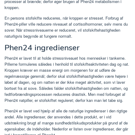
processer at brænde; derfor øger brugen af ​​Phen24 metabolismen i
kroppen.
En persons stofskifte reduceres, når kroppen er stresset. Forbrug af
Phen24-piller ville reducere niveauet af cortisolhormoner, selv mens du
sover. Når stressniveauerne er reduceret, vil stofskiftehastigheden
naturligvis begynde at fungere normalt.
Phen24 ingredienser
Phen24 er lavet til at holde stressniveauet hos mennesker i tankerne.
Pillerne formuleres således i henhold til stofskifteaktiviteten dag og nat.
Kroppen kræver en masse energi om morgenen for at udføre de
regelmæssige gøremål; derfor skal stofskiftehastigheden være højere i
løbet af dagen, og om natten er der ikke meget aktivitet, som vi laver
bortset fra at sove. Således falder stofskiftehastigheden om natten, og
fedtforbrændingsprocessen reduceres drastisk. Men med forbruget af
Phen24 natpiller, er stofskiftet reguleret; derfor kan man let tabe sig.
Phen24 er lavet ved hjælp af alle de naturlige ingredienser i den rigtige
andel. Alle ingredienser, der anvendes i dette produkt, er i vid
udstrækning brugt af mange sundhedstilskudsprodukter på grund af de
egenskaber, de indeholder. Nedenfor er listen over ingredienser, der går
ind i fremstillingen af ​​Phen24.