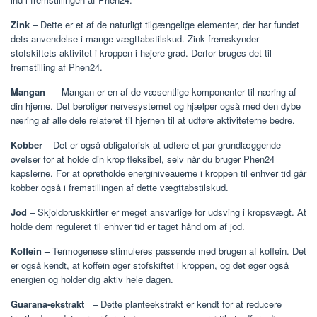
Zink
– Dette er et af de naturligt tilgængelige elementer, der har fundet
dets anvendelse i mange vægttabstilskud. Zink fremskynder
stofskiftets aktivitet i kroppen i højere grad. Derfor bruges det til
fremstilling af Phen24.
Mangan
– Mangan er en af ​​de væsentlige komponenter til næring af
din hjerne. Det beroliger nervesystemet og hjælper også med den dybe
næring af alle dele relateret til hjernen til at udføre aktiviteterne bedre.
Kobber
– Det er også obligatorisk at udføre et par grundlæggende
øvelser for at holde din krop fleksibel, selv når du bruger Phen24
kapslerne. For at opretholde energiniveauerne i kroppen til enhver tid går
kobber også i fremstillingen af ​​dette vægttabstilskud.
Jod
– Skjoldbruskkirtler er meget ansvarlige for udsving i kropsvægt. At
holde dem reguleret til enhver tid er taget hånd om af jod.
Koffein –
Termogenese stimuleres passende med brugen af ​​koffein. Det
er også kendt, at koffein øger stofskiftet i kroppen, og det øger også
energien og holder dig aktiv hele dagen.
Guarana-ekstrakt
– Dette planteekstrakt er kendt for at reducere