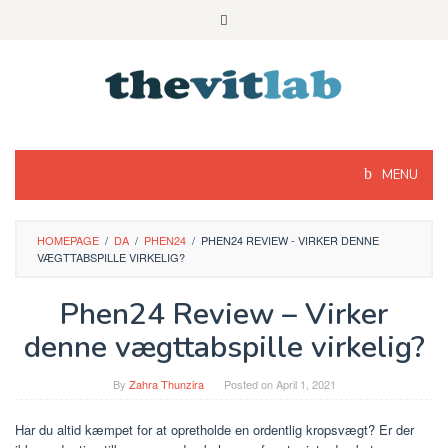
Skip
to
content
MENU
HOMEPAGE
/
DA
/
PHEN24
/
PHEN24 REVIEW - VIRKER DENNE
VÆGTTABSPILLE VIRKELIG?
Phen24 Review – Virker
denne vægttabspille virkelig?
By
Zahra Thunzira
Posted on
April 1, 2021
Har du altid kæmpet for at opretholde en ordentlig kropsvægt? Er der