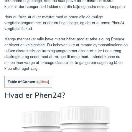
ikke andre ting tilbage, som du skal prøve for at miste de ekstra
kalorier, der hænger ned i siderne af din talje og andre dele af kroppen?
Hvis du føler, at du er mættet med at prøve alle de mulige
vægttabsprogrammer, er der en ting tilbage, og det er at prøve Phen24
vægttabstilskud.
Mange mennesker ville have mistet håbet mod at tabe sig, og Phen24
er blevet en velsignelse. Du behøver ikke at ramme gymnastiksalene og
udføre disse kedelige træningsprogrammer eller sætte jer i en streng
diætregime og ender med at trænge til mere mad. I stedet kunne du
simpelthen vælge at forbruge disse piller to gange om dagen og få en
krop efter eget valg.
Table of Contents
[
show
]
Hvad er Phen24?