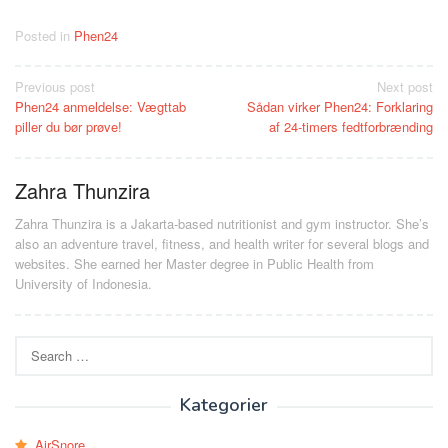
Posted in
Phen24
Post
Previous post
Next post
Phen24 anmeldelse: Vægttab
Sådan virker Phen24: Forklaring
navigation
piller du bør prøve!
af 24-timers fedtforbrænding
Zahra Thunzira
Zahra Thunzira is a Jakarta-based nutritionist and gym instructor. She’s
also an adventure travel, fitness, and health writer for several blogs and
websites. She earned her Master degree in Public Health from
University of Indonesia.
Search
for:
Kategorier
AirSnore