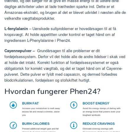
træthed, og det sørger for at give en masse energi til at udføre dine
daglige aktiviteter uden at lade trætheden sparke ind. Dette er et
Amazonas-ekstrakt, og brugen af ​​det er blevet udvidet i næsten alle de
velkendte vægttabsprodukter.
L-fenylalanin
– Uønskede sultproblemer er hovedårsagen til at få
kropsvægt. At holde appetitten under kontrol er taget hånd om af
ingrediensen L-Phenylalanine i Phen24.
Cayennepulver –
Grundårsagen til alle problemer er dit
fordøjelsessystem. Derfor vil det holde alle de andre lidelser i skak ved
at holde det intakt. Korrekt funktion af fordøjelsessystemet er også
obligatorisk for korrekt vægttab, og det er taget hånd om af Cayenne-
pulveret. Dette pulver er fyldt med capsaicin, og dermed forbedres
blodcirkulationen, fordøjelsen og stofskiftet hurtigt.
Hvordan fungerer Phen24?