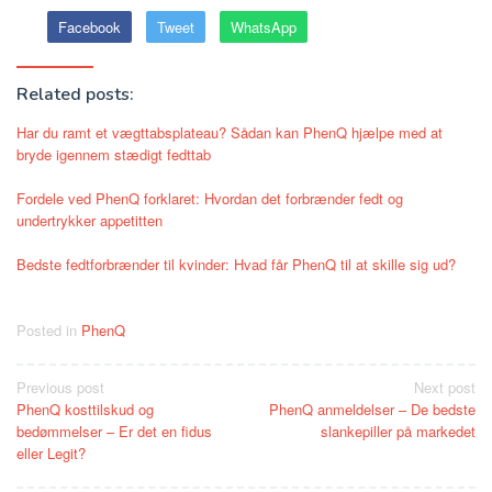
Facebook
Tweet
WhatsApp
Related posts:
Har du ramt et vægttabsplateau? Sådan kan PhenQ hjælpe med at
bryde igennem stædigt fedttab
Fordele ved PhenQ forklaret: Hvordan det forbrænder fedt og
undertrykker appetitten
Bedste fedtforbrænder til kvinder: Hvad får PhenQ til at skille sig ud?
Posted in
PhenQ
Post
Previous post
Next post
PhenQ kosttilskud og
PhenQ anmeldelser – De bedste
navigation
bedømmelser – Er det en fidus
slankepiller på markedet
eller Legit?