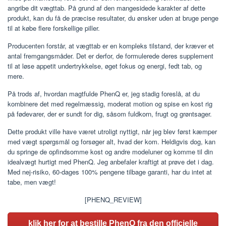
angribe dit vægttab. På grund af den mangesidede karakter af dette
produkt, kan du få de præcise resultater, du ønsker uden at bruge penge
til at købe flere forskellige piller.
Producenten forstår, at vægttab er en kompleks tilstand, der kræver et
antal fremgangsmåder. Det er derfor, de formulerede deres supplement
til at løse appetit undertrykkelse, øget fokus og energi, fedt tab, og
mere.
På trods af, hvordan magtfulde PhenQ er, jeg stadig foreslå, at du
kombinere det med regelmæssig, moderat motion og spise en kost rig
på fødevarer, der er sundt for dig, såsom fuldkorn, frugt og grøntsager.
Dette produkt ville have været utroligt nyttigt, når jeg blev først kæmper
med vægt spørgsmål og forsøger alt, hvad der kom. Heldigvis dog, kan
du springe de opfindsomme kost og andre modeluner og komme til din
idealvægt hurtigt med PhenQ. Jeg anbefaler kraftigt at prøve det i dag.
Med nej-risiko, 60-dages 100% pengene tilbage garanti, har du intet at
tabe, men vægt!
[PHENQ_REVIEW]
klik her for at bestille PhenQ fra den officielle