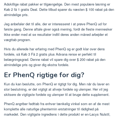
Adskillige rabat pakker er tilgængelige. Den mest populære løsning er
Køb 2 få 1 gratis Deal. Dette tilbud sparer du næsten $ 100 rabat på den
almindelige pris.
Jeg anbefaler det til alle, der er interesseret i at prøve PhenQ ud for
første gang. Denne aftale giver også mening, fordi de fleste mennesker
ikke ender med at se resultater indtil deres anden måned arbejder et
vægttab program.
Hvis du allerede har erfaring med PhenQ og er godt klar over dens
fordele, så Køb 3 Få 2 gratis plus Advana rense er perfekt til
belægningsgrad. Denne rabat vil spare dig over $ 200 rabat på den
almindelige pris og giver dig ekstra fordele.
Er PhenQ rigtige for dig?
Kun du kan beslutte, om PhenQ er rigtigt for dig. Men når du laver en
stor beslutning, er det vigtigt at afveje fordele og ulemper. Her vil jeg
skitsere de vigtigste fordele og ulemper til at bruge dette supplement.
PhenQ angriber fedttab fra enhver tænkelig vinkel som en af ​​de mest
komplette alle naturlige phentermin erstatninger til rådighed på
markedet. Den vigtigste ingrediens i dette produkt er en-Lacys Nulstil,