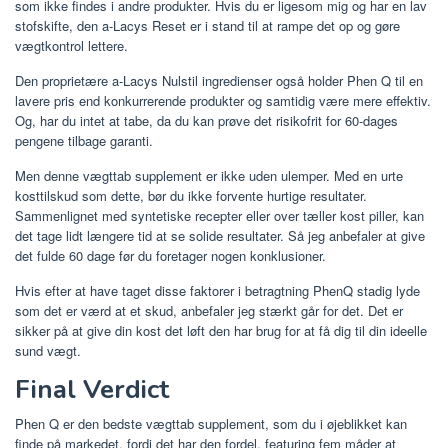
som ikke findes i andre produkter. Hvis du er ligesom mig og har en lav
stofskifte, den a-Lacys Reset er i stand til at rampe det op og gøre
vægtkontrol lettere.
Den proprietære a-Lacys Nulstil ingredienser også holder Phen Q til en
lavere pris end konkurrerende produkter og samtidig være mere effektiv.
Og, har du intet at tabe, da du kan prøve det risikofrit for 60-dages
pengene tilbage garanti.
Men denne vægttab supplement er ikke uden ulemper. Med en urte
kosttilskud som dette, bør du ikke forvente hurtige resultater.
Sammenlignet med syntetiske recepter eller over tæller kost piller, kan
det tage lidt længere tid at se solide resultater. Så jeg anbefaler at give
det fulde 60 dage før du foretager nogen konklusioner.
Hvis efter at have taget disse faktorer i betragtning PhenQ stadig lyde
som det er værd at et skud, anbefaler jeg stærkt går for det. Det er
sikker på at give din kost det løft den har brug for at få dig til din ideelle
sund vægt.
Final Verdict
Phen Q er den bedste vægttab supplement, som du i øjeblikket kan
finde på markedet, fordi det har den fordel, featuring fem måder at