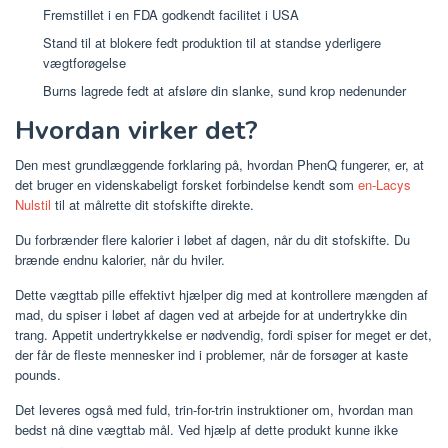
Fremstillet i en FDA godkendt facilitet i USA
Stand til at blokere fedt produktion til at standse yderligere
vægtforøgelse
Burns lagrede fedt at afsløre din slanke, sund krop nedenunder
Hvordan virker det?
Den mest grundlæggende forklaring på, hvordan PhenQ fungerer, er, at
det bruger en videnskabeligt forsket forbindelse kendt som
en-Lacys
Nulstil
til at målrette dit stofskifte direkte.
Du forbrænder flere kalorier i løbet af dagen, når du dit stofskifte. Du
brænde endnu kalorier, når du hviler.
Dette vægttab pille effektivt hjælper dig med at kontrollere mængden af ​​
mad, du spiser i løbet af dagen ved at arbejde for at undertrykke din
trang. Appetit undertrykkelse er nødvendig, fordi spiser for meget er det,
der får de fleste mennesker ind i problemer, når de forsøger at kaste
pounds.
Det leveres også med fuld, trin-for-trin instruktioner om, hvordan man
bedst nå dine vægttab mål. Ved hjælp af dette produkt kunne ikke