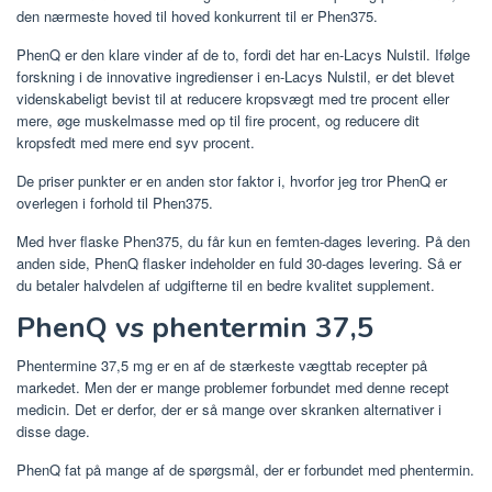
den nærmeste hoved til hoved konkurrent til er Phen375.
PhenQ er den klare vinder af de to, fordi det har en-Lacys Nulstil. Ifølge
forskning i de innovative ingredienser i en-Lacys Nulstil, er det blevet
videnskabeligt bevist til at reducere kropsvægt med tre procent eller
mere, øge muskelmasse med op til fire procent, og reducere dit
kropsfedt med mere end syv procent.
De priser punkter er en anden stor faktor i, hvorfor jeg tror PhenQ er
overlegen i forhold til Phen375.
Med hver flaske Phen375, du får kun en femten-dages levering. På den
anden side, PhenQ flasker indeholder en fuld 30-dages levering. Så er
du betaler halvdelen af ​​udgifterne til en bedre kvalitet supplement.
PhenQ vs phentermin 37,5
Phentermine 37,5 mg er en af ​​de stærkeste vægttab recepter på
markedet. Men der er mange problemer forbundet med denne recept
medicin. Det er derfor, der er så mange over skranken alternativer i
disse dage.
PhenQ fat på mange af de spørgsmål, der er forbundet med phentermin.