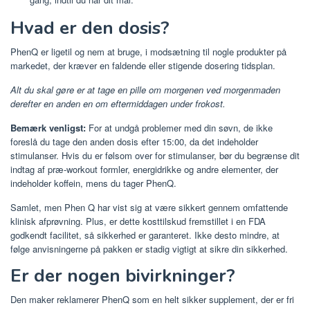
Hvad er den dosis?
PhenQ er ligetil og nem at bruge, i modsætning til nogle produkter på
markedet, der kræver en faldende eller stigende dosering tidsplan.
Alt du skal gøre er at tage en pille om morgenen ved morgenmaden
derefter en anden en om eftermiddagen under frokost.
Bemærk venligst:
For at undgå problemer med din søvn, de ikke
foreslå du tage den anden dosis efter 15:00, da det indeholder
stimulanser. Hvis du er følsom over for stimulanser, bør du begrænse dit
indtag af præ-workout formler, energidrikke og andre elementer, der
indeholder koffein, mens du tager PhenQ.
Samlet, men Phen Q har vist sig at være sikkert gennem omfattende
klinisk afprøvning. Plus, er dette kosttilskud fremstillet i en FDA
godkendt facilitet, så sikkerhed er garanteret. Ikke desto mindre, at
følge anvisningerne på pakken er stadig vigtigt at sikre din sikkerhed.
Er der nogen bivirkninger?
Den maker reklamerer PhenQ som en helt sikker supplement, der er fri