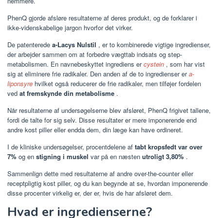
nemmere.
PhenQ gjorde afsløre resultaterne af deres produkt, og de forklarer i
ikke-videnskabelige jargon hvorfor det virker.
De patenterede
a-Lacys Nulstil
, er to kombinerede vigtige ingredienser,
der arbejder sammen om at forbedre vægttab indsats og step-
metabolismen. En navnebeskyttet ingrediens er
cystein
, som har vist
sig at eliminere frie radikaler. Den anden af de to ingredienser er
a-
liponsyre
hvilket også reducerer de frie radikaler, men tilføjer fordelen
ved
at fremskynde din metabolisme
.
Når resultaterne af undersøgelserne blev afsløret, PhenQ frigivet tallene,
fordi de talte for sig selv. Disse resultater er mere imponerende end
andre kost piller eller endda dem, din læge kan have ordineret.
I de kliniske undersøgelser, procentdelene af
tabt kropsfedt var over
7%
og en
stigning i muskel
var på en næsten
utroligt 3,80%
.
Sammenlign dette med resultaterne af andre over-the-counter eller
receptpligtig kost piller, og du kan begynde at se, hvordan imponerende
disse procenter virkelig er, der er, hvis de har afsløret dem.
Hvad er ingredienserne?