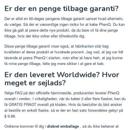
Er der en penge tilbage garanti?
Der er altid en 60-dages pengene tilbage garanti uanset hvad alternativ,
du vælger. Så der er væsentlige ingen risiko for at købe PhenQ. Du kan
ikke gå galt at prøve dette nye produkt, da du bare vil få dine penge
tilbage, hvis det ikke virker eller tilfredsstille dig.
Disse penge tilbage garanti viser også, at fabrikanten står bag
kvaliteten af ​​deres produkt et hundrede procent. Jeg ved, at jeg var lidt
tøvende at prøve PhenQ i starten, men efter at have hørt, at jeg kunne
få mine penge tilbage, følte jeg mere sikker i at gøre et køb.
Er den leveret Worldwide? Hvor
meget er sejlads?
Ifølge FAQ på den officielle hjemmeside, producenten leverer PhenQ
overalt i verden. I virkeligheden, når du køber 2 eller flere flasker, kan du
få GRATIS FRAGT overalt på kloden. Hvis du beslutter du blot ønsker
at bestille en enkelt flaske, så er der en fast sats forsendelse gebyr på
$ 9,98.
Ordrerne kommer til dig i
diskret emballage
, så du ikke behøver at