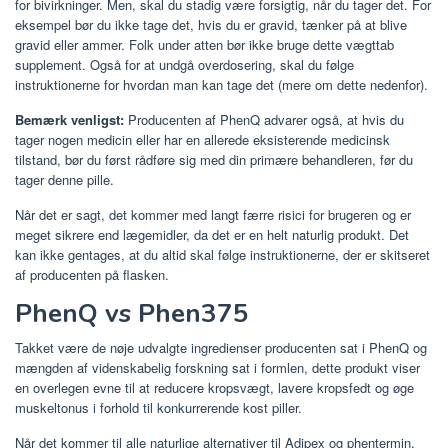
for bivirkninger. Men, skal du stadig være forsigtig, når du tager det. For
eksempel bør du ikke tage det, hvis du er gravid, tænker på at blive
gravid eller ammer. Folk under atten bør ikke bruge dette vægttab
supplement. Også for at undgå overdosering, skal du følge
instruktionerne for hvordan man kan tage det (mere om dette nedenfor).
Bemærk venligst:
Producenten af PhenQ advarer også, at hvis du
tager nogen medicin eller har en allerede eksisterende medicinsk
tilstand, bør du først rådføre sig med din primære behandleren, før du
tager denne pille.
Når det er sagt, det kommer med langt færre risici for brugeren og er
meget sikrere end lægemidler, da det er en helt naturlig produkt. Det
kan ikke gentages, at du altid skal følge instruktionerne, der er skitseret
af producenten på flasken.
PhenQ vs Phen375
Takket være de nøje udvalgte ingredienser producenten sat i PhenQ og
mængden af ​​videnskabelig forskning sat i formlen, dette produkt viser
en overlegen evne til at reducere kropsvægt, lavere kropsfedt og øge
muskeltonus i forhold til konkurrerende kost piller.
Når det kommer til alle naturlige alternativer til Adipex og phentermin,