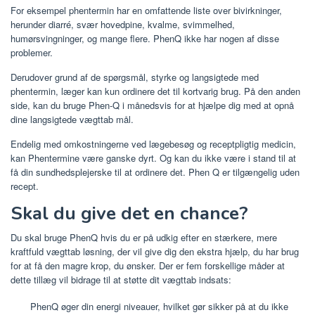
For eksempel phentermin har en omfattende liste over bivirkninger,
herunder diarré, svær hovedpine, kvalme, svimmelhed,
humørsvingninger, og mange flere. PhenQ ikke har nogen af ​​disse
problemer.
Derudover grund af de spørgsmål, styrke og langsigtede med
phentermin, læger kan kun ordinere det til kortvarig brug. På den anden
side, kan du bruge Phen-Q i månedsvis for at hjælpe dig med at opnå
dine langsigtede vægttab mål.
Endelig med omkostningerne ved lægebesøg og receptpligtig medicin,
kan Phentermine være ganske dyrt. Og kan du ikke være i stand til at
få din sundhedsplejerske til at ordinere det. Phen Q er tilgængelig uden
recept.
Skal du give det en chance?
Du skal bruge PhenQ hvis du er på udkig efter en stærkere, mere
kraftfuld vægttab løsning, der vil give dig den ekstra hjælp, du har brug
for at få den magre krop, du ønsker. Der er fem forskellige måder at
dette tillæg vil bidrage til at støtte dit vægttab indsats:
PhenQ øger din energi niveauer, hvilket gør sikker på at du ikke