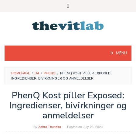
Skip
to
content
MENU
HOMEPAGE
/
DA
/
PHENQ
/
PHENQ KOST PILLER EXPOSED:
INGREDIENSER, BIVIRKNINGER OG ANMELDELSER
PhenQ Kost piller Exposed:
Ingredienser, bivirkninger og
anmeldelser
By
Zahra Thunzira
Posted on
July 28, 2020