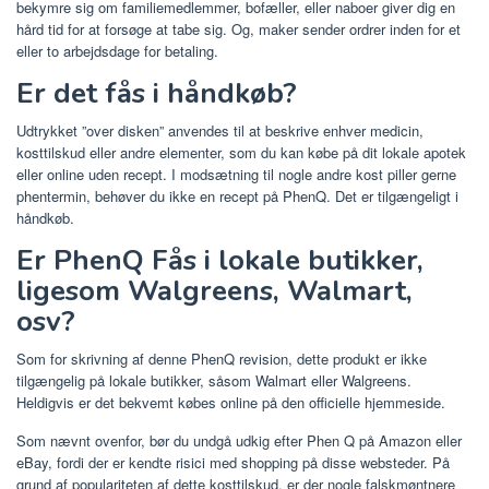
bekymre sig om familiemedlemmer, bofæller, eller naboer giver dig en
hård tid for at forsøge at tabe sig. Og, maker sender ordrer inden for et
eller to arbejdsdage for betaling.
Er det fås i håndkøb?
Udtrykket ”over disken” anvendes til at beskrive enhver medicin,
kosttilskud eller andre elementer, som du kan købe på dit lokale apotek
eller online uden recept. I modsætning til nogle andre kost piller gerne
phentermin, behøver du ikke en recept på PhenQ. Det er tilgængeligt i
håndkøb.
Er PhenQ Fås i lokale butikker,
ligesom Walgreens, Walmart,
osv?
Som for skrivning af denne PhenQ revision, dette produkt er ikke
tilgængelig på lokale butikker, såsom Walmart eller Walgreens.
Heldigvis er det bekvemt købes online på den officielle hjemmeside.
Som nævnt ovenfor, bør du undgå udkig efter Phen Q på Amazon eller
eBay, fordi der er kendte risici med shopping på disse websteder. På
grund af populariteten af ​​dette kosttilskud, er der nogle falskmøntnere