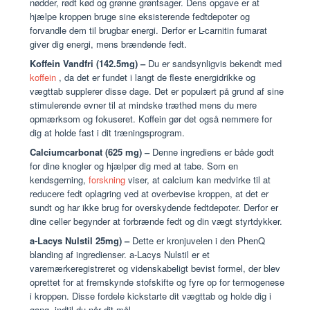
nødder, rødt kød og grønne grøntsager. Dens opgave er at
hjælpe kroppen bruge sine eksisterende fedtdepoter og
forvandle dem til brugbar energi. Derfor er L-carnitin fumarat
giver dig energi, mens brændende fedt.
Koffein Vandfri (142.5mg) –
Du er sandsynligvis bekendt med
koffein
, da det er fundet i langt de fleste energidrikke og
vægttab supplerer disse dage. Det er populært på grund af sine
stimulerende evner til at mindske træthed mens du mere
opmærksom og fokuseret. Koffein gør det også nemmere for
dig at holde fast i dit træningsprogram.
Calciumcarbonat (625 mg) –
Denne ingrediens er både godt
for dine knogler og hjælper dig med at tabe. Som en
kendsgerning,
forskning
viser, at calcium kan medvirke til at
reducere fedt oplagring ved at overbevise kroppen, at det er
sundt og har ikke brug for overskydende fedtdepoter. Derfor er
dine celler begynder at forbrænde fedt og din vægt styrtdykker.
a-Lacys Nulstil 25mg) –
Dette er kronjuvelen i den PhenQ
blanding af ingredienser. a-Lacys Nulstil er et
varemærkeregistreret og videnskabeligt bevist formel, der blev
oprettet for at fremskynde stofskifte og fyre op for termogenese
i kroppen. Disse fordele kickstarte dit vægttab og holde dig i
gang, indtil du når dit mål.