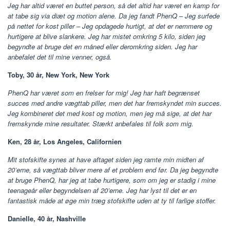
Jeg har altid været en buttet person, så det altid har været en kamp for
at tabe sig via diæt og motion alene. Da jeg fandt PhenQ – Jeg surfede
på nettet for kost piller – Jeg opdagede hurtigt, at det er nemmere og
hurtigere at blive slankere. Jeg har mistet omkring 5 kilo, siden jeg
begyndte at bruge det en måned eller deromkring siden. Jeg har
anbefalet det til mine venner, også.
Toby, 30 år, New York, New York
PhenQ har været som en frelser for mig! Jeg har haft begrænset
succes med andre vægttab piller, men det har fremskyndet min succes.
Jeg kombineret det med kost og motion, men jeg må sige, at det har
fremskynde mine resultater. Stærkt anbefales til folk som mig.
Ken, 28 år, Los Angeles, Californien
Mit stofskifte synes at have aftaget siden jeg ramte min midten af ​​
20’erne, så vægttab bliver mere af et problem end før. Da jeg begyndte
at bruge PhenQ, har jeg at tabe hurtigere, som om jeg er stadig i mine
teenageår eller begyndelsen af ​​20’erne. Jeg har lyst til det er en
fantastisk måde at øge min træg stofskifte uden at ty til farlige stoffer.
Danielle, 40 år, Nashville