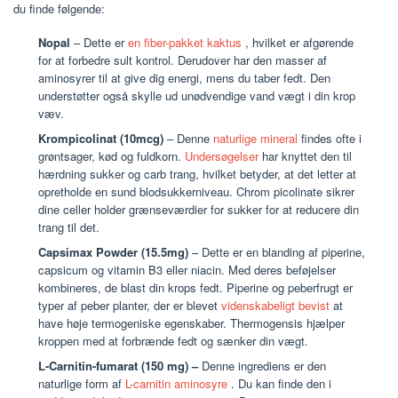
du finde følgende:
Nopal
– Dette er
en fiber-pakket kaktus
, hvilket er afgørende
for at forbedre sult kontrol. Derudover har den masser af
aminosyrer til at give dig energi, mens du taber fedt. Den
understøtter også skylle ud unødvendige vand vægt i din krop
væv.
Krompicolinat (10mcg)
– Denne
naturlige mineral
findes ofte i
grøntsager, kød og fuldkorn.
Undersøgelser
har knyttet den til
hærdning sukker og carb trang, hvilket betyder, at det letter at
opretholde en sund blodsukkerniveau. Chrom picolinate sikrer
dine celler holder grænseværdier for sukker for at reducere din
trang til det.
Capsimax Powder (15.5mg)
– Dette er en blanding af piperine,
capsicum og vitamin B3 eller niacin. Med deres beføjelser
kombineres, de blast din krops fedt. Piperine og peberfrugt er
typer af peber planter, der er blevet
videnskabeligt bevist
at
have høje termogeniske egenskaber. Thermogensis hjælper
kroppen med at forbrænde fedt og sænker din vægt.
L-Carnitin-fumarat (150 mg) –
Denne ingrediens er den
naturlige form af
L-carnitin aminosyre
. Du kan finde den i