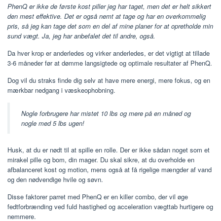
PhenQ er ikke de første kost piller jeg har taget, men det er helt sikkert
den mest effektive. Det er også nemt at tage og har en overkommelig
pris, så jeg kan tage det som en del af mine planer for at opretholde min
sund vægt. Ja, jeg har anbefalet det til andre, også.
Da hver krop er anderledes og virker anderledes, er det vigtigt at tillade
3-6 måneder før at dømme langsigtede og optimale resultater af PhenQ.
Dog vil du straks finde dig selv at have mere energi, mere fokus, og en
mærkbar nedgang i væskeophobning.
Nogle forbrugere har mistet 10 lbs og mere på en måned og
nogle med 5 lbs ugen!
Husk, at du er nødt til at spille en rolle. Der er ikke sådan noget som et
mirakel pille og bom, din mager. Du skal sikre, at du overholde en
afbalanceret kost og motion, mens også at få rigelige mængder af vand
og den nødvendige hvile og søvn.
Disse faktorer parret med PhenQ er en killer combo, der vil øge
fedtforbrænding ved fuld hastighed og acceleration vægttab hurtigere og
nemmere.