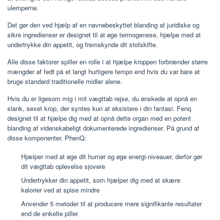
ulemperne.
Det gør den ved hjælp af en navnebeskyttet blanding af juridiske og
sikre ingredienser er designet til at øge termogenese, hjælpe med at
undertrykke din appetit, og fremskynde dit stofskifte.
Alle disse faktorer spiller en rolle i at hjælpe kroppen forbrænder større
mængder af fedt på et langt hurtigere tempo end hvis du var bare at
bruge standard traditionelle midler alene.
Hvis du er ligesom mig i mit vægttab rejse, du ønskede at opnå en
slank, sexet krop, der syntes kun at eksistere i din fantasi. Fenq
designet til at hjælpe dig med at opnå dette organ med en potent
blanding af videnskabeligt dokumenterede ingredienser. På grund af
disse komponenter, PhenQ:
Hjælper med at øge dit humør og øge energi-niveauer, derfor gør
dit vægttab oplevelse sjovere
Undertrykker din appetit, som hjælper dig med at skære
kalorier ved at spise mindre
Anvender 5 metoder til at producere mere signifikante resultater
end de enkelte piller