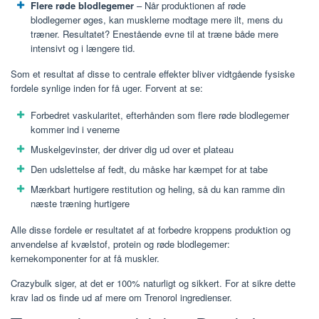
Flere røde blodlegemer
– Når produktionen af ​​røde
blodlegemer øges, kan musklerne modtage mere ilt, mens du
træner. Resultatet? Enestående evne til at træne både mere
intensivt og i længere tid.
Som et resultat af disse to centrale effekter bliver vidtgående fysiske
fordele synlige inden for få uger. Forvent at se:
Forbedret vaskularitet, efterhånden som flere røde blodlegemer
kommer ind i venerne
Muskelgevinster, der driver dig ud over et plateau
Den udslettelse af fedt, du måske har kæmpet for at tabe
Mærkbart hurtigere restitution og heling, så du kan ramme din
næste træning hurtigere
Alle disse fordele er resultatet af at forbedre kroppens produktion og
anvendelse af kvælstof, protein og røde blodlegemer:
kernekomponenter for at få muskler.
Crazybulk siger, at det er 100% naturligt og sikkert. For at sikre dette
krav lad os finde ud af mere om Trenorol ingredienser.