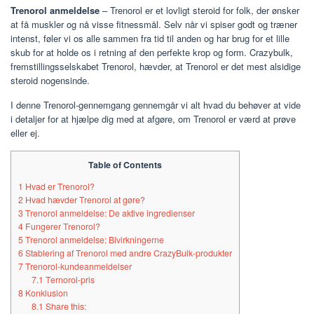
Trenorol anmeldelse
– Trenorol er et lovligt steroid for folk, der ønsker
at få muskler og nå visse fitnessmål. Selv når vi spiser godt og træner
intenst, føler vi os alle sammen fra tid til anden og har brug for et lille
skub for at holde os i retning af den perfekte krop og form. Crazybulk,
fremstillingsselskabet Trenorol, hævder, at Trenorol er det mest alsidige
steroid nogensinde.
I denne Trenorol-gennemgang gennemgår vi alt hvad du behøver at vide
i detaljer for at hjælpe dig med at afgøre, om Trenorol er værd at prøve
eller ej.
Table of Contents
1
Hvad er Trenorol?
2
Hvad hævder Trenorol at gøre?
3
Trenorol anmeldelse: De aktive ingredienser
4
Fungerer Trenorol?
5
Trenorol anmeldelse: Bivirkningerne
6
Stablering af Trenorol med andre CrazyBulk-produkter
7
Trenorol-kundeanmeldelser
7.1
Ternorol-pris
8
Konklusion
8.1
Share this: