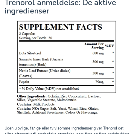
Trenorol anmeldelse: De aktive
ingredienser
Uden ulovlige, farlige eller tvivlsomme ingredienser giver Trenorol det
sikre alternativ til anabolske steroider,
som flere og flere bodybuildere