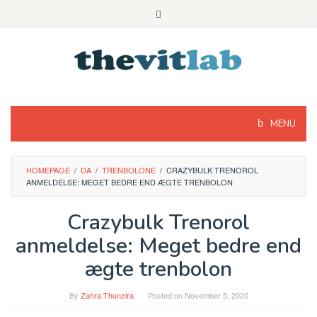
Skip
to
content
MENU
HOMEPAGE
/
DA
/
TRENBOLONE
/
CRAZYBULK TRENOROL
ANMELDELSE: MEGET BEDRE END ÆGTE TRENBOLON
Crazybulk Trenorol
anmeldelse: Meget bedre end
ægte trenbolon
By
Zahra Thunzira
Posted on
November 5, 2020