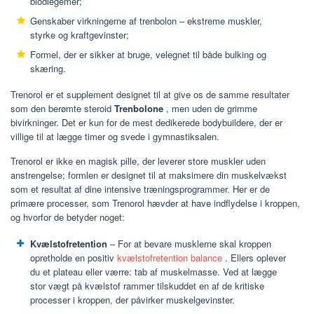
blodlegemer;
Genskaber virkningerne af trenbolon – ekstreme muskler,
styrke og kraftgevinster;
Formel, der er sikker at bruge, velegnet til både bulking og
skæring.
Trenorol er et supplement designet til at give os de samme resultater
som den berømte steroid
Trenbolone
, men uden de grimme
bivirkninger. Det er kun for de mest dedikerede bodybuildere, der er
villige til at lægge timer og svede i gymnastiksalen.
Trenorol er ikke en magisk pille, der leverer store muskler uden
anstrengelse; formlen er designet til at maksimere din muskelvækst
som et resultat af dine intensive træningsprogrammer. Her er de
primære processer, som Trenorol hævder at have indflydelse i kroppen,
og hvorfor de betyder noget:
Kvælstofretention
– For at bevare musklerne skal kroppen
opretholde en positiv
kvælstofretention balance
. Ellers oplever
du et plateau eller værre: tab af muskelmasse. Ved at lægge
stor vægt på kvælstof rammer tilskuddet en af ​​de kritiske
processer i kroppen, der påvirker muskelgevinster.