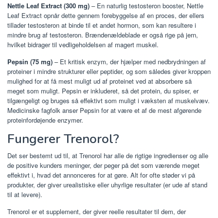
Nettle Leaf Extract (300 mg)
– En naturlig testosteron booster, Nettle
Leaf Extract opnår dette gennem forebyggelse af en proces, der ellers
tillader testosteron at binde til et andet hormon, som kan resultere i
mindre brug af testosteron. Brændenældeblade er også rige på jern,
hvilket bidrager til vedligeholdelsen af ​​magert muskel.
Pepsin (75 mg)
– Et kritisk enzym, der hjælper med nedbrydningen af ​​
proteiner i mindre strukturer eller peptider, og som således giver kroppen
mulighed for at få mest muligt ud af proteinet ved at absorbere så
meget som muligt. Pepsin er inkluderet, så det protein, du spiser, er
tilgængeligt og bruges så effektivt som muligt i væksten af ​​muskelvæv.
Medicinske fagfolk anser Pepsin for at være et af de mest afgørende
proteinfordøjende enzymer.
Fungerer Trenorol?
Det ser bestemt ud til, at Trenorol har alle de rigtige ingredienser og alle
de positive kunders meninger, der peger på det som værende meget
effektivt i, hvad det annonceres for at gøre. Alt for ofte støder vi på
produkter, der giver urealistiske eller uhyrlige resultater (er ude af stand
til at levere).
Trenorol er et supplement, der giver reelle resultater til dem, der