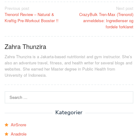
Post
Previous post
Next post
Trenorol Review – Natural &
CrazyBulk Tren-Max (Trenorol)
navigation
Kraftig Pre-Workout Booster !!
anmeldelse: Ingredienser og
fordele forklaret
Zahra Thunzira
Zahra Thunzira is a Jakarta-based nutritionist and gym instructor. She’s
also an adventure travel, fitness, and health writer for several blogs and
websites. She earned her Master degree in Public Health from
University of Indonesia.
Search
for:
Kategorier
AirSnore
Anadrole