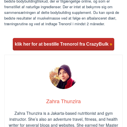
bedste bodybuildingtilskud, der er tilgængelige online, og som er
fremstillet af naturlige ingredienser. Der er intet at bekymre sig om
sammensætningen af ​​dette bodybuilding supplement. Du kan opnå de
bedste resultater af muskelmasse ved at følge en afbalanceret diæt,
træningsrutine og ved at indtage Trenorol i mindst 2 måneder.
klik her for at bestille Trenorol fra CrazyBulk
»
Zahra Thunzira
Zahra Thunzira is a Jakarta-based nutritionist and gym
instructor. She’s also an adventure travel, fitness, and health
writer for several blogs and websites. She earned her Master