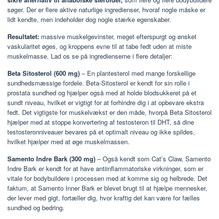
søger. Der er flere aktive naturlige ingredienser, hvoraf nogle måske er
lidt kendte, men indeholder dog nogle stærke egenskaber.
Resultatet:
massive muskelgevinster, meget efterspurgt og ønsket
vaskularitet øges, og kroppens evne til at tabe fedt uden at miste
muskelmasse. Lad os se på ingredienserne i flere detaljer:
Beta Sitosterol (600 mg)
– En plantesterol med mange forskellige
sundhedsmæssige fordele. Beta-Sitosterol er kendt for sin rolle i
prostata sundhed og hjælper også med at holde blodsukkeret på et
sundt niveau, hvilket er vigtigt for at forhindre dig i at opbevare ekstra
fedt. Det vigtigste for muskelvækst er den måde, hvorpå Beta Sitosterol
hjælper med at stoppe konvertering af testosteron til DHT, så dine
testosteronniveauer bevares på et optimalt niveau og ikke spildes,
hvilket hjælper med at øge muskelmassen.
Samento Indre Bark (300 mg)
– Også kendt som Cat’s Claw, Samento
Indre Bark er kendt for at have antiinflammatoriske virkninger, som er
vitale for bodybuildere i processen med at komme sig og helbrede. Det
faktum, at Samento Inner Bark er blevet brugt til at hjælpe mennesker,
der lever med gigt, fortæller dig, hvor kraftig det kan være for fælles
sundhed og bedring.