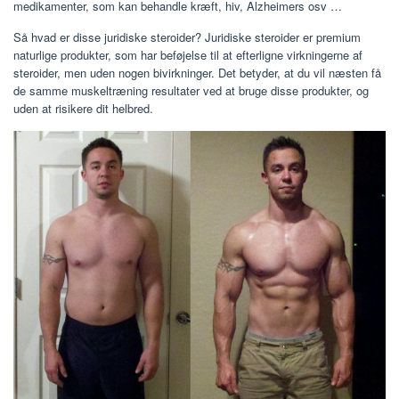
medikamenter, som kan behandle kræft, hiv, Alzheimers osv …
Så hvad er disse juridiske steroider? Juridiske steroider er premium
naturlige produkter, som har beføjelse til at efterligne virkningerne af
steroider, men uden nogen bivirkninger. Det betyder, at du vil næsten få
de samme muskeltræning resultater ved at bruge disse produkter, og
uden at risikere dit helbred.