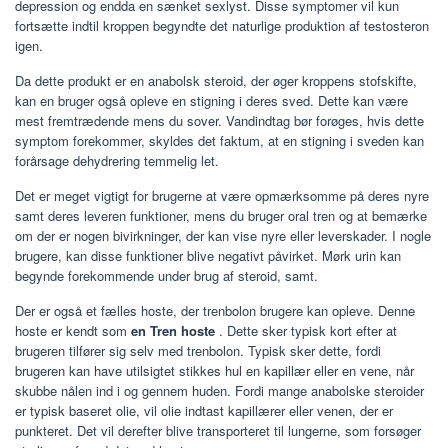
depression og endda en sænket sexlyst. Disse symptomer vil kun
fortsætte indtil kroppen begyndte det naturlige produktion af testosteron
igen.
Da dette produkt er en anabolsk steroid, der øger kroppens stofskifte,
kan en bruger også opleve en stigning i deres sved. Dette kan være
mest fremtrædende mens du sover. Vandindtag bør forøges, hvis dette
symptom forekommer, skyldes det faktum, at en stigning i sveden kan
forårsage dehydrering temmelig let.
Det er meget vigtigt for brugerne at være opmærksomme på deres nyre
samt deres leveren funktioner, mens du bruger oral tren og at bemærke
om der er nogen bivirkninger, der kan vise nyre eller leverskader. I nogle
brugere, kan disse funktioner blive negativt påvirket. Mørk urin kan
begynde forekommende under brug af steroid, samt.
Der er også et fælles hoste, der trenbolon brugere kan opleve. Denne
hoste er kendt som
en Tren hoste
. Dette sker typisk kort efter at
brugeren tilfører sig selv med trenbolon. Typisk sker dette, fordi
brugeren kan have utilsigtet stikkes hul en kapillær eller en vene, når
skubbe nålen ind i og gennem huden. Fordi mange anabolske steroider
er typisk baseret olie, vil olie indtast kapillærer eller venen, der er
punkteret. Det vil derefter blive transporteret til lungerne, som forsøger