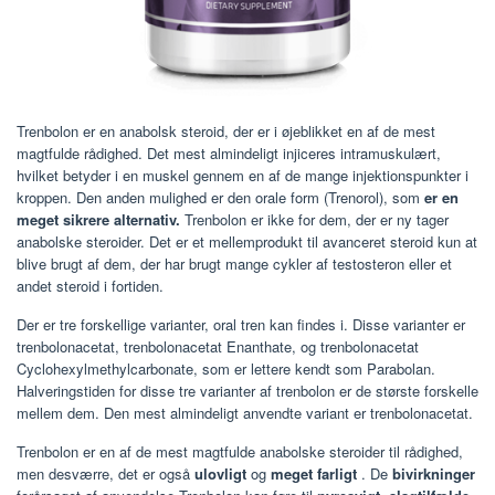
Trenbolon er en anabolsk steroid, der er i øjeblikket en af de mest
magtfulde rådighed. Det mest almindeligt injiceres intramuskulært,
hvilket betyder i en muskel gennem en af de mange injektionspunkter i
kroppen. Den anden mulighed er den orale form (Trenorol), som
er en
meget sikrere alternativ.
Trenbolon er ikke for dem, der er ny tager
anabolske steroider. Det er et mellemprodukt til avanceret steroid kun at
blive brugt af dem, der har brugt mange cykler af testosteron eller et
andet steroid i fortiden.
Der er tre forskellige varianter, oral tren kan findes i. Disse varianter er
trenbolonacetat, trenbolonacetat Enanthate, og trenbolonacetat
Cyclohexylmethylcarbonate, som er lettere kendt som Parabolan.
Halveringstiden for disse tre varianter af trenbolon er de største forskelle
mellem dem. Den mest almindeligt anvendte variant er trenbolonacetat.
Trenbolon er en af de mest magtfulde anabolske steroider til rådighed,
men desværre, det er også
ulovligt
og
meget farligt
. De
bivirkninger