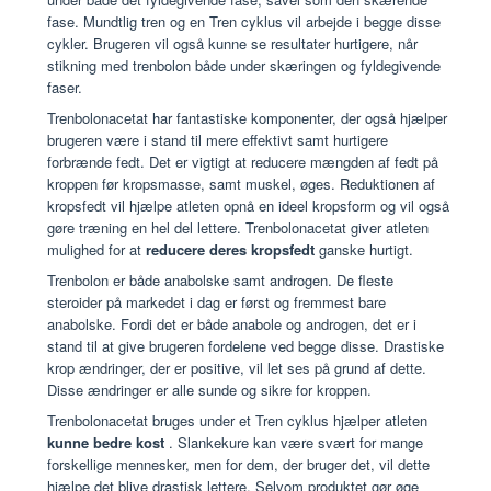
fase. Mundtlig tren og en Tren cyklus vil arbejde i begge disse
cykler. Brugeren vil også kunne se resultater hurtigere, når
stikning med trenbolon både under skæringen og fyldegivende
faser.
Trenbolonacetat har fantastiske komponenter, der også hjælper
brugeren være i stand til mere effektivt samt hurtigere
forbrænde fedt. Det er vigtigt at reducere mængden af fedt på
kroppen før kropsmasse, samt muskel, øges. Reduktionen af
kropsfedt vil hjælpe atleten opnå en ideel kropsform og vil også
gøre træning en hel del lettere. Trenbolonacetat giver atleten
mulighed for at
reducere deres kropsfedt
ganske hurtigt.
Trenbolon er både anabolske samt androgen. De fleste
steroider på markedet i dag er først og fremmest bare
anabolske. Fordi det er både anabole og androgen, det er i
stand til at give brugeren fordelene ved begge disse. Drastiske
krop ændringer, der er positive, vil let ses på grund af dette.
Disse ændringer er alle sunde og sikre for kroppen.
Trenbolonacetat bruges under et Tren cyklus hjælper atleten
kunne bedre kost
. Slankekure kan være svært for mange
forskellige mennesker, men for dem, der bruger det, vil dette
hjælpe det blive drastisk lettere. Selvom produktet gør øge