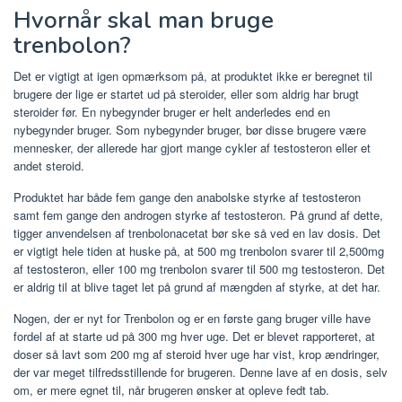
Hvornår skal man bruge
trenbolon?
Det er vigtigt at igen opmærksom på, at produktet ikke er beregnet til
brugere der lige er startet ud på steroider, eller som aldrig har brugt
steroider før. En nybegynder bruger er helt anderledes end en
nybegynder bruger. Som nybegynder bruger, bør disse brugere være
mennesker, der allerede har gjort mange cykler af testosteron eller et
andet steroid.
Produktet har både fem gange den anabolske styrke af testosteron
samt fem gange den androgen styrke af testosteron. På grund af dette,
tigger anvendelsen af ​​trenbolonacetat bør ske så ved en lav dosis. Det
er vigtigt hele tiden at huske på, at 500 mg trenbolon svarer til 2,500mg
af testosteron, eller 100 mg trenbolon svarer til 500 mg testosteron. Det
er aldrig til at blive taget let på grund af mængden af ​​styrke, at det har.
Nogen, der er nyt for Trenbolon og er en første gang bruger ville have
fordel af at starte ud på 300 mg hver uge. Det er blevet rapporteret, at
doser så lavt som 200 mg af steroid hver uge har vist, krop ændringer,
der var meget tilfredsstillende for brugeren. Denne lave af en dosis, selv
om, er mere egnet til, når brugeren ønsker at opleve fedt tab.