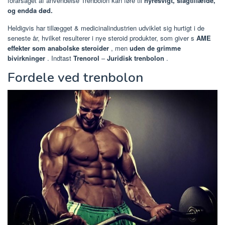
forårsaget af anvendelse Trenbolon kan føre til
nyresvigt, slagtilfælde,
og endda død.
Heldigvis har tillægget & medicinalindustrien udviklet sig hurtigt i de
seneste år, hvilket resulterer i nye steroid produkter, som giver s
AME
effekter som anabolske steroider
, men
uden de grimme
bivirkninger
. Indtast
Trenorol
–
Juridisk trenbolon
.
Fordele ved trenbolon