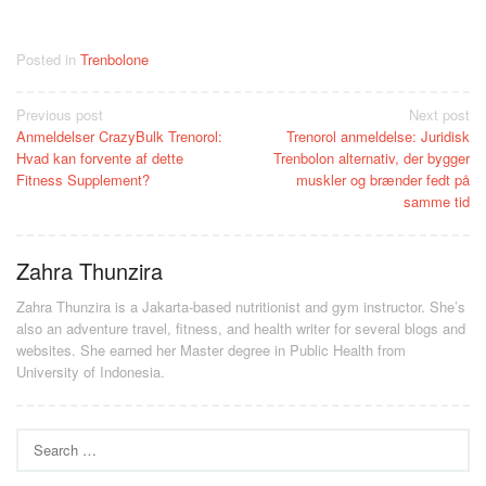
Posted in
Trenbolone
Post
Previous post
Next post
Anmeldelser CrazyBulk Trenorol:
Trenorol anmeldelse: Juridisk
navigation
Hvad kan forvente af dette
Trenbolon alternativ, der bygger
Fitness Supplement?
muskler og brænder fedt på
samme tid
Zahra Thunzira
Zahra Thunzira is a Jakarta-based nutritionist and gym instructor. She’s
also an adventure travel, fitness, and health writer for several blogs and
websites. She earned her Master degree in Public Health from
University of Indonesia.
Search
for: