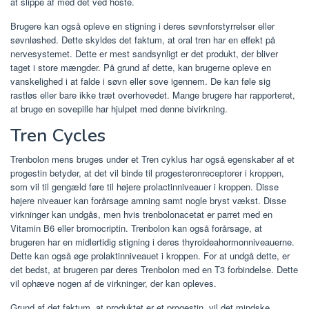
at slippe af med det ved hoste.
Brugere kan også opleve en stigning i deres søvnforstyrrelser eller
søvnløshed. Dette skyldes det faktum, at oral tren har en effekt på
nervesystemet. Dette er mest sandsynligt er det produkt, der bliver
taget i store mængder. På grund af dette, kan brugerne opleve en
vanskelighed i at falde i søvn eller sove igennem. De kan føle sig
rastløs eller bare ikke træt overhovedet. Mange brugere har rapporteret,
at bruge en sovepille har hjulpet med denne bivirkning.
Tren Cycles
Trenbolon mens bruges under et Tren cyklus har også egenskaber af et
progestin betyder, at det vil binde til progesteronreceptorer i kroppen,
som vil til gengæld føre til højere prolactinniveauer i kroppen. Disse
højere niveauer kan forårsage amning samt nogle bryst vækst. Disse
virkninger kan undgås, men hvis trenbolonacetat er parret med en
Vitamin B6 eller bromocriptin. Trenbolon kan også forårsage, at
brugeren har en midlertidig stigning i deres thyroideahormonniveauerne.
Dette kan også øge prolaktinniveauet i kroppen. For at undgå dette, er
det bedst, at brugeren par deres Trenbolon med en T3 forbindelse. Dette
vil ophæve nogen af ​​de virkninger, der kan opleves.
Grund af det faktum, at produktet er et progestin, vil det mindske