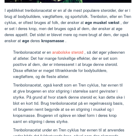
I øjeblikket trenbolonacetat er en af de mest populære steroider, der er i
brug af bodybuildere, vægtløftere, og sportsfolk. Trenbolon, eller en Tren
cyklus, er oftest bruges af folk, der ønsker at
øge muskel vækst
, der
er set i deres krop, men det bruges også af dem, der ønsker at øge
deres appetit. Det sidst er blevet mere og mere brugt af dem, der også
ønsker at
øge
deres
kropsmasse
.
Trenbolonacetat er en
anabolske steroid
, så det øger ydeevnen
af atleter. Det har mange forskellige effekter, der er set som
positive af dem, der er interesseret i at bruge denne steroid.
Disse effekter er meget tiltrækkende for bodybuildere,
vægtløftere, og de fleste atleter.
Trenbolonacetat, også kendt som en Tren cyklus, har evnen til
at give brugeren en stor stigning i størrelse samt gevinster i
styrke. På grund af hvor stærk denne steroid er, kan dette ske i
blot en kort tid. Brug trenbolonacetat på en regelmæssig basis,
vil brugeren nemt begynde at se en stigning i muskel og i
kropsmasse. Brugeren vil opleve en ideel form i deres krop
samt en stigning i deres styrke.
Trenbolonacetat under en Tren cyklus har evnen til at anvendes
under både det fyldegivende fase, såvel som den skærende