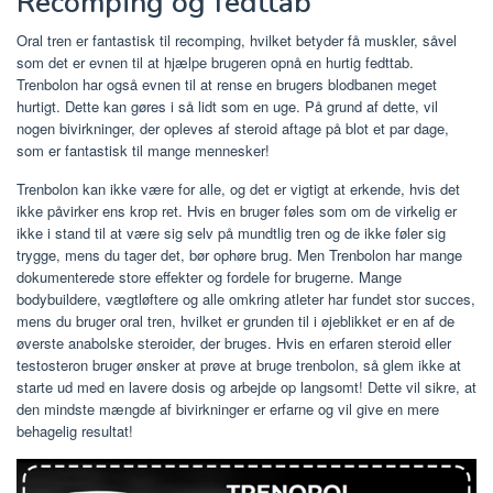
Recomping og fedttab
Oral tren er fantastisk til recomping, hvilket betyder få muskler, såvel
som det er evnen til at hjælpe brugeren opnå en hurtig fedttab.
Trenbolon har også evnen til at rense en brugers blodbanen meget
hurtigt. Dette kan gøres i så lidt som en uge. På grund af dette, vil
nogen bivirkninger, der opleves af steroid aftage på blot et par dage,
som er fantastisk til mange mennesker!
Trenbolon kan ikke være for alle, og det er vigtigt at erkende, hvis det
ikke påvirker ens krop ret. Hvis en bruger føles som om de virkelig er
ikke i stand til at være sig selv på mundtlig tren og de ikke føler sig
trygge, mens du tager det, bør ophøre brug. Men Trenbolon har mange
dokumenterede store effekter og fordele for brugerne. Mange
bodybuildere, vægtløftere og alle omkring atleter har fundet stor succes,
mens du bruger oral tren, hvilket er grunden til i øjeblikket er en af ​​de
øverste anabolske steroider, der bruges. Hvis en erfaren steroid eller
testosteron bruger ønsker at prøve at bruge trenbolon, så glem ikke at
starte ud med en lavere dosis og arbejde op langsomt! Dette vil sikre, at
den mindste mængde af bivirkninger er erfarne og vil give en mere
behagelig resultat!