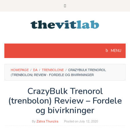
Skip
to
content
MENU
HOMEPAGE
/
DA
/
TRENBOLONE
/
CRAZYBULK TRENOROL
(TRENBOLON) REVIEW - FORDELE OG BIVIRKNINGER
CrazyBulk Trenorol
(trenbolon) Review – Fordele
og bivirkninger
By
Zahra Thunzira
Posted on
July 12, 2020