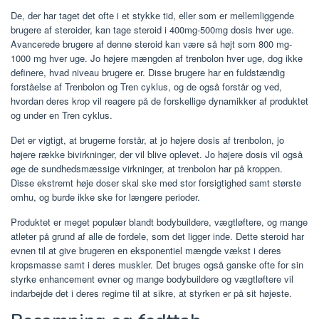
De, der har taget det ofte i et stykke tid, eller som er mellemliggende
brugere af steroider, kan tage steroid i 400mg-500mg dosis hver uge.
Avancerede brugere af denne steroid kan være så højt som 800 mg-
1000 mg hver uge. Jo højere mængden af ​​trenbolon hver uge, dog ikke
definere, hvad niveau brugere er. Disse brugere har en fuldstændig
forståelse af Trenbolon og Tren cyklus, og de også forstår og ved,
hvordan deres krop vil reagere på de forskellige dynamikker af produktet
og under en Tren cyklus.
Det er vigtigt, at brugerne forstår, at jo højere dosis af trenbolon, jo
højere række bivirkninger, der vil blive oplevet. Jo højere dosis vil også
øge de sundhedsmæssige virkninger, at trenbolon har på kroppen.
Disse ekstremt høje doser skal ske med stor forsigtighed samt største
omhu, og burde ikke ske for længere perioder.
Produktet er meget populær blandt bodybuildere, vægtløftere, og mange
atleter på grund af alle de fordele, som det ligger inde. Dette steroid har
evnen til at give brugeren en eksponentiel mængde vækst i deres
kropsmasse samt i deres muskler. Det bruges også ganske ofte for sin
styrke enhancement evner og mange bodybuildere og vægtløftere vil
indarbejde det i deres regime til at sikre, at styrken er på sit højeste.