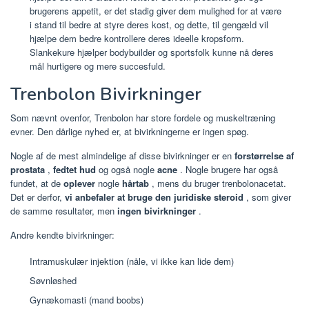
brugerens appetit, er det stadig giver dem mulighed for at være
i stand til bedre at styre deres kost, og dette, til gengæld vil
hjælpe dem bedre kontrollere deres ideelle kropsform.
Slankekure hjælper bodybuilder og sportsfolk kunne nå deres
mål hurtigere og mere succesfuld.
Trenbolon Bivirkninger
Som nævnt ovenfor, Trenbolon har store fordele og muskeltræning
evner. Den dårlige nyhed er, at bivirkningerne er ingen spøg.
Nogle af de mest almindelige af disse bivirkninger er en
forstørrelse af
prostata
,
fedtet hud
og også nogle
acne
. Nogle brugere har også
fundet, at de
oplever
nogle
hårtab
, mens du bruger trenbolonacetat.
Det er derfor,
vi anbefaler at bruge den juridiske steroid
, som giver
de samme resultater, men
ingen bivirkninger
.
Andre kendte bivirkninger:
Intramuskulær injektion (nåle, vi ikke kan lide dem)
Søvnløshed
Gynækomasti (mand boobs)