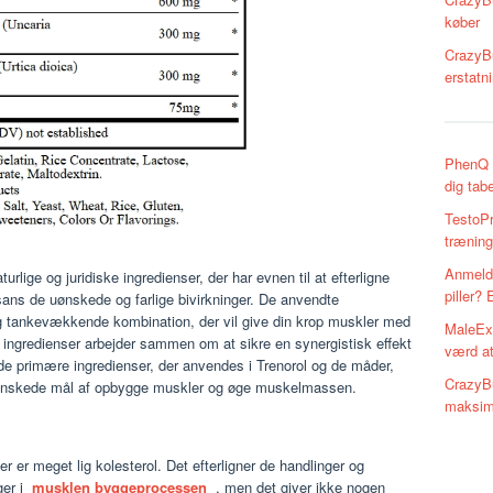
køber
CrazyBu
erstatn
PhenQ R
dig tab
TestoPri
træning
Anmeld
turlige og juridiske ingredienser, der har evnen til at efterligne
piller?
ns de uønskede og farlige bivirkninger. De anvendte
g tankevækkende kombination, der vil give din krop muskler med
MaleExt
se ingredienser arbejder sammen om at sikre en synergistisk effekt
værd a
 de primære ingredienser, der anvendes i Trenorol og de måder,
CrazyBu
es ønskede mål af opbygge muskler og øge muskelmassen.
maksim
r er meget lig kolesterol. Det efterligner de handlinger og
ger i
musklen byggeprocessen
, men det giver ikke nogen