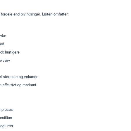
 fordele end bivirkninger. Listen omfatter:
yrke
hed
dt hurtigere
kelvæv
l størrelse og volumen
effektivt og markant
e proces
ondition
 og urter