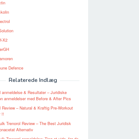
tin
kolin
ectrol
Solution
-X2
erGH
tamoren
une Defence
Relaterede Indlæg
l anmeldelse & Resultater – Juridiske
on anmeldelser med Before & After Pics
l Review – Natural & Kraftig Pre-Workout
 !!
lk Trenorol Review – The Best Juridisk
onacetat Alternativ
lk Trenorol anmeldelse: Ting at vide, før de