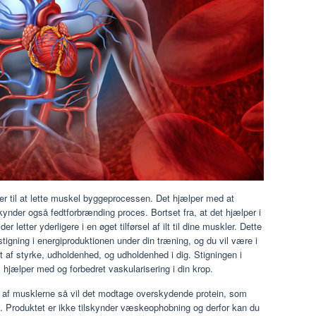
r til at lette muskel byggeprocessen. Det hjælper med at
ynder også fedtforbrænding proces. Bortset fra, at det hjælper i
r letter yderligere i en øget tilførsel af ilt til dine muskler. Dette
igning i energiproduktionen under din træning, og du vil være i
et af styrke, udholdenhed, og udholdenhed i dig. Stigningen i
m hjælper med og forbedret vaskularisering i din krop.
v af musklerne så vil det modtage overskydende protein, som
 Produktet er ikke tilskynder væskeophobning og derfor kan du