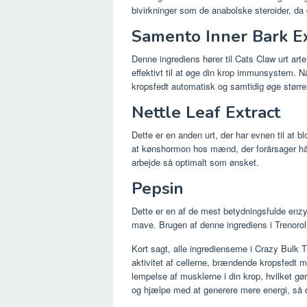
bivirkninger som de anabolske steroider, da de
Samento Inner Bark Ex
Denne ingrediens hører til Cats Claw urt art
effektivt til at øge din krop immunsystem. 
kropsfedt automatisk og samtidig øge størrel
Nettle Leaf Extract
Dette er en anden urt, der har evnen til at b
at kønshormon hos mænd, der forårsager hår
arbejde så optimalt som ønsket.
Pepsin
Dette er en af ​​de mest betydningsfulde enzy
mave. Brugen af ​​denne ingrediens i Trenorol 
Kort sagt, alle ingredienserne i Crazy Bulk T
aktivitet af cellerne, brændende kropsfedt 
lempelse af musklerne i din krop, hvilket gø
og hjælpe med at generere mere energi, så du