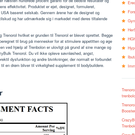
r næsten hundrede procent garanti for de bedste resultater og
Erec
 effektivitet. Produktet er ejet, designet, formuleret,
Fors
 USA baseret selskab. Gennem årene har de designet og
tilskud og har udmærkede sig i markedet med deres tiltalende
Gyn
Her
 Trenorol hvilket er grunden til Trenorol er blevet oprettet. Begge
HGH
beregnet til brug på mennesker for at stimulere appetitten og øge
Men ved hjælp af Trenbolon er ulovligt på grund af sine mange og
Hyp
azyBulk Trenorol. Du vil ikke opleve søvnløshed, angst,
Ibu
rektil dysfunktion og andre bivirkninger, der normalt er forbundet
til en drøm bliver til virkelighed supplement til bodybuildere.
Imm
Trenoro
r
trenbol
Trenoro
Booster
CrazyBu
Trenbol
CrazyBu