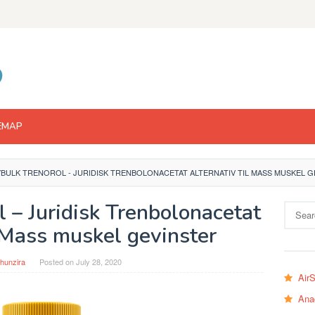
EMAP
BULK TRENOROL - JURIDISK TRENBOLONACETAT ALTERNATIV TIL MASS MUSKEL G
 – Juridisk Trenbolonacetat
Search
for:
l Mass muskel gevinster
hunzira
Posted on
July 28, 2020
Air
Ana