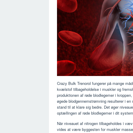
Crazy Bulk Trenorol fungerer på mange måde
kvælstof tilbageholdelse i muskler og fremsk
produktionen af ​​røde blodlegemer i kroppen, de
øgede blodgennemstrømning resulterer i en st
stand til at klare sig bedre. Det øger niveau
optællingen af ​​røde blodlegemer i dit syste
Når niveauet af nitrogen tilbageholdes i væ
vides at være byggesten for muskler masse.