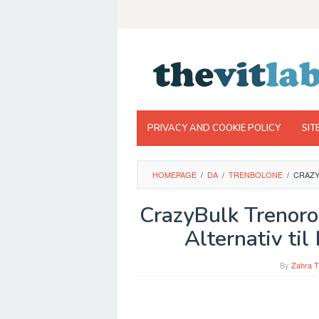
Skip
to
content
PRIVACY AND COOKIE POLICY
SIT
HOMEPAGE
/
DA
/
TRENBOLONE
/
CRAZY
CrazyBulk Trenorol
Alternativ ti
By
Zahra T