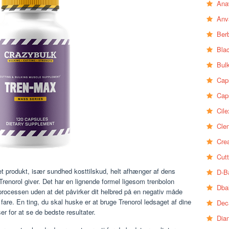
Ana
Anv
Ber
Bla
Bul
Cap
Cap
Cile
Clen
Crea
Cutt
t produkt, især sundhed kosttilskud, helt afhænger af dens
D-B
 Trenorol giver. Det har en lignende formel ligesom trenbolon
Dba
processen uden at det påvirker dit helbred på en negativ måde
fare. En ting, du skal huske er at bruge Trenorol ledsaget af dine
Dec
r for at se de bedste resultater.
Dia