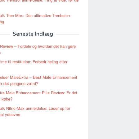
lk Tren-Max: Den ultimative Trenbolon-
ing
Seneste Indlæg
eview – Fordele og hvordan det kan gøre
e
me til restitution: Forbedr heling efter
elser MaleExtra – Best Male Enhancement
 Er det pengene værd?
ra Male Enhancement Pills Review: Er det
t købe?
lk Nitric-Max anmeldelse: Låser op for
al ydeevne