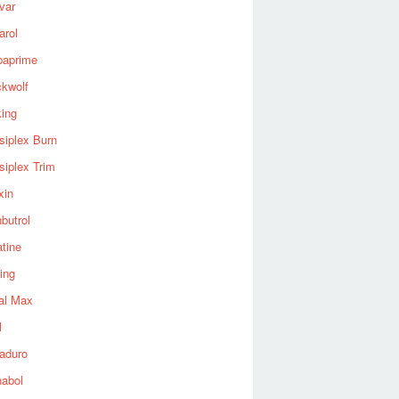
var
arol
baprime
ckwolf
king
siplex Burn
siplex Trim
xin
butrol
tine
ing
al Max
l
aduro
nabol