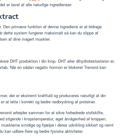
t er lavet af alle naturlige ingredienser.
tract
er. Den primære funktion af denne ingrediens er at bidrage
Når dette system fungerer maksimalt så kan du slippe af
sen af ​​dine magert muskler.
lokere DHT produktion i din krop. DHT eller dihydrotestosteron er,
tab. Når en sådan negativ hormon er blokeret Trenorol kan
mer, der er ekstremt kraftfuld og produceres naturligt af din
er at lette i korrekt og bedre nedbrydning af proteiner.
renorol arbejder sammen for at sikre forbedrede stofskifte,
med stigende i kropstemperatur, øget årvågenhed af kroppen,
r musklerne smidige og hjælpe i deres udvikling sikkert og nemt
 kan udføre flere og bedre fysiske aktiviteter.