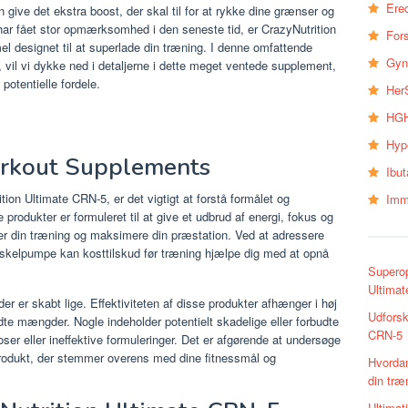
Erec
n give det ekstra boost, der skal til for at rykke dine grænser og
 har fået stor opmærksomhed i den seneste tid, er CrazyNutrition
Fors
l designet til at superlade din træning. I denne omfattende
Gyn
il vi dykke ned i detaljerne i dette meget ventede supplement,
 potentielle fordele.
Her
HGH
Hyp
orkout Supplements
Ibu
tion Ultimate CRN-5, er det vigtigt at forstå formålet og
Imm
e produkter er formuleret til at give et udbrud af energi, fokus og
r din træning og maksimere din præstation. Ved at adressere
skelpumpe kan kosttilskud før træning hjælpe dig med at opnå
Superop
Ultima
er er skabt lige. Effektiviteten af ​​disse produkter afhænger i høj
Udforsk
dte mængder. Nogle indeholder potentielt skadelige eller forbudte
CRN-5
er eller ineffektive formuleringer. Det er afgørende at undersøge
rodukt, der stemmer overens med dine fitnessmål og
Hvordan
din træ
Ultimat