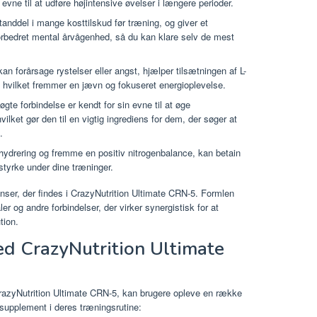
 evne til at udføre højintensive øvelser i længere perioder.
tanddel i mange kosttilskud før træning, og giver et
forbedret mental årvågenhed, så du kan klare selv de mest
n forårsage rystelser eller angst, hjælper tilsætningen af ​​L-
, hvilket fremmer en jævn og fokuseret energioplevelse.
te forbindelse er kendt for sin evne til at øge
lket gør den til en vigtig ingrediens for dem, der søger at
.
 hydrering og fremme en positiv nitrogenbalance, kan betain
styrke under dine træninger.
ienser, der findes i CrazyNutrition Ultimate CRN-5. Formlen
er og andre forbindelser, der virker synergistisk for at
tion.
ved CrazyNutrition Ultimate
CrazyNutrition Ultimate CRN-5, kan brugere opleve en række
e supplement i deres træningsrutine: