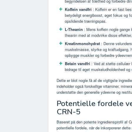
begyndelsen af ​​træthed og forbedre din
Koffein vandfri
: Koffein er en fast bes
betydeligt energiboost, øget fokus og 
opslidende træningspas.
L-Theanin
: Mens koffein nogle gange ka
theanin med at modvirke disse effekter
Kreatinmonohydrat
: Denne velundersøg
muskelmasse, styrke og kraftudgang, hvi
opbygge muskler og forbedre ydeevnen
Betain vandfri
: Ved at støtte cellulær
bidrage til øget muskeludholdenhed og 
Dette er blot nogle få af de vigtigste ingred
indeholder også forskellige vitaminer, mineral
understøtte den generelle ydeevne og restitu
Potentielle fordele 
CRN-5
Baseret på den potente ingrediensprofil af 
potentielle fordele, når de inkorporerer dett