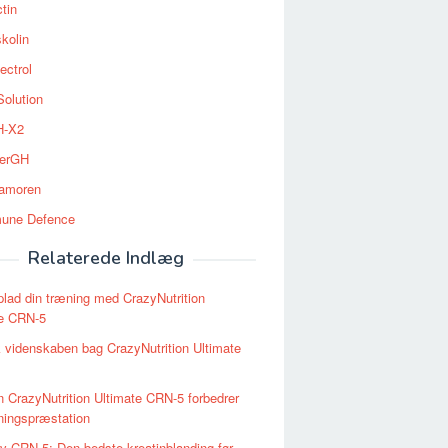
tin
kolin
ectrol
Solution
-X2
erGH
tamoren
une Defence
Relaterede Indlæg
lad din træning med CrazyNutrition
te CRN-5
 videnskaben bag CrazyNutrition Ultimate
 CrazyNutrition Ultimate CRN-5 forbedrer
ningspræstation
iv CRN-5: Den bedste kreatinblanding før