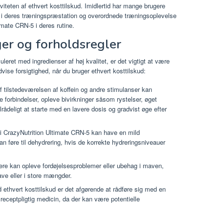
viteten af ​​ethvert kosttilskud. Imidlertid har mange brugere
r i deres træningspræstation og overordnede træningsoplevelse
imate CRN-5 i deres rutine.
ger og forholdsregler
eret med ingredienser af høj kvalitet, er det vigtigt at være
ise forsigtighed, når du bruger ethvert kosttilskud:
 tilstedeværelsen af ​​koffein og andre stimulanser kan
e forbindelser, opleve bivirkninger såsom rystelser, øget
ilrådeligt at starte med en lavere dosis og gradvist øge efter
 i CrazyNutrition Ultimate CRN-5 kan have en mild
kan føre til dehydrering, hvis de korrekte hydreringsniveauer
ere kan opleve fordøjelsesproblemer eller ubehag i maven,
ave eller i store mængder.
ethvert kosttilskud er det afgørende at rådføre sig med en
eceptpligtig medicin, da der kan være potentielle