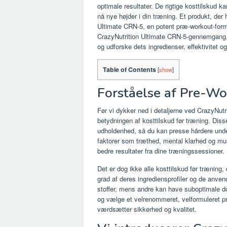
optimale resultater. De rigtige kosttilskud ka
nå nye højder i din træning. Et produkt, der
Ultimate CRN-5, en potent præ-workout-forme
CrazyNutrition Ultimate CRN-5-gennemgang, v
og udforske dets ingredienser, effektivitet og
Table of Contents
[
show
]
Forståelse af Pre-W
Før vi dykker ned i detaljerne ved CrazyNutri
betydningen af ​​kosttilskud før træning. Diss
udholdenhed, så du kan presse hårdere unde
faktorer som træthed, mental klarhed og mu
bedre resultater fra dine træningssessioner.
Det er dog ikke alle kosttilskud før træning, d
grad af deres ingrediensprofiler og de anven
stoffer, mens andre kan have suboptimale dos
og vælge et velrenommeret, velformuleret p
værdsætter sikkerhed og kvalitet.