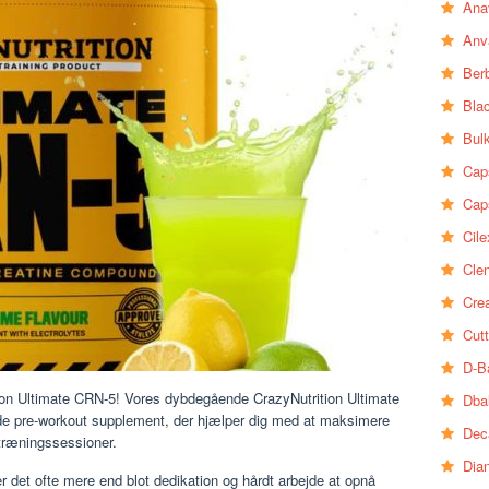
Ana
Anv
Ber
Bla
Bul
Cap
Cap
Cile
Clen
Crea
Cutt
D-B
ition Ultimate CRN-5! Vores dybdegående CrazyNutrition Ultimate
Dba
de pre-workout supplement, der hjælper dig med at maksimere
Dec
træningssessioner.
Dia
er det ofte mere end blot dedikation og hårdt arbejde at opnå