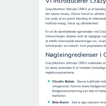
Vi introducerer Craz
CrazyNutrition Ultimate CRN-5 er et banebryd
det næste niveau. Denne formel er udviklet 
kan prale af en potent blanding af videnskab
kraftfuld energi, fokus og udholdenhed.
En af de iøjnefaldende egenskaber ved Craz
Virksomheden afslører stolt de nøjagtige mæn
at træffe informerede beslutninger om, hvad 
forfriskende i en industri, hvor proprietære b
Nøgleingredienser i 
CrazyNutrition Ultimate CRN-5 indeholder et 
for deres potentiale til at forbedre forskelli
nøglekomponenterne:
Citrullin Malate
: Denne kraftfulde forbi
nitrogenoxid, fremme bedre blodgennems
blodgennemstrømning kan føre til forb
restitution.
Beta-Alanin
: Ved at øge carnosin-nive