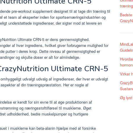
yNutrition Ultimate CRN-5
træning
ende pre-workout supplement designet til at tage din træning til
Bedste 
af et team af eksperter inden for sportsernæringsindustrien og
CrazyNu
eligt understøttede ingredienser, der sigter mod at levere en
yNutrition Ultimate CRN-5 er dens gennemsigtighed.
MindLab
gder af hver ingrediens, hvilket giver forbrugerne mulighed for
Guideli
de putter i deres krop. Dette niveau af gennemsigtighed er
landinger og skjulte doser er alt for almindelige.
Hvordan
hormone
CrazyNutrition Ultimate CRN-5
Virker H
omhyggeligt udvalgt udvalg af ingredienser, der hver er udvalgt
CrazyB
ge aspekter af din træningspræstation. Her er nogle af
Sustano
Øg lyst
ndelse er kendt for sin evne til at øge produktionen af ​​
trømning og næringsstoftilførsel til musklerne. Øget
edret udholdenhed, bedre muskelpumper og hurtigere
auet i musklerne kan beta-alanin hjælpe med at forsinke