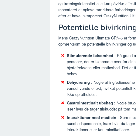
og træningsintensitet alle kan påvirke effekti
rapporteret at opleve mærkbare forbedringe
efter at have inkorporeret CrazyNutrition Ult
Potentielle bivirknin
Mens CrazyNutrition Ultimate CRN-5 er formul
opmærksom på potentielle bivirkninger og udv
Stimulerende følsomhed
: På grund af
personer, der er følsomme over for diss
hjertefrekvens eller rastløshed. Det er t
behov.
Dehydrering
: Nogle af ingredienserne
vanddrivende effekt, hvilket potentielt 
ikke opretholdes.
Gastrointestinalt ubehag
: Nogle brug
især hvis de tager tilskuddet på tom m
Interaktioner med medicin
: Som med 
sundhedspersonale, især hvis du tager r
interaktioner eller kontraindikationer.