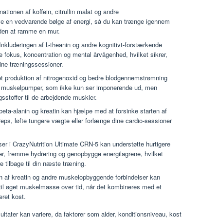
tionen af ​​koffein, citrullin malat og andre
ive en vedvarende bølge af energi, så du kan trænge igennem
den at ramme en mur.
Inkluderingen af ​​L-theanin og andre kognitivt-forstærkende
 fokus, koncentration og mental årvågenhed, hvilket sikrer,
dine træningssessioner.
t produktion af nitrogenoxid og bedre blodgennemstrømning
se muskelpumper, som ikke kun ser imponerende ud, men
gsstoffer til de arbejdende muskler.
eta-alanin og kreatin kan hjælpe med at forsinke starten af ​​
eps, løfte tungere vægte eller forlænge dine cardio-sessioner
ser i CrazyNutrition Ultimate CRN-5 kan understøtte hurtigere
er, fremme hydrering og genopbygge energilagrene, hvilket
e tilbage til din næste træning.
n af kreatin og andre muskelopbyggende forbindelser kan
til øget muskelmasse over tid, når det kombineres med et
eret kost.
sultater kan variere, da faktorer som alder, konditionsniveau, kost