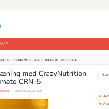
EMAP
AD DIN TRÆNING MED CRAZYNUTRITION ULTIMATE CRN-5
ræning med CrazyNutrition
Search
for:
imate CRN-5
hunzira
Posted on
May 23, 2024
Air
Ana