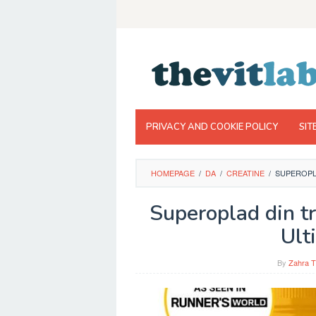
Skip
to
content
PRIVACY AND COOKIE POLICY
SIT
HOMEPAGE
/
DA
/
CREATINE
/
SUPEROPL
Superoplad din t
Ult
By
Zahra T