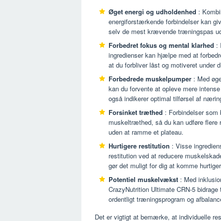
Øget energi og udholdenhed
: Kombina
energiforstærkende forbindelser kan g
selv de mest krævende træningspas u
Forbedret fokus og mental klarhed
: 
ingredienser kan hjælpe med at forbedre
at du forbliver låst og motiveret under 
Forbedrede muskelpumper
: Med øge
kan du forvente at opleve mere inten
også indikerer optimal tilførsel af nærin
Forsinket træthed
: Forbindelser som b
muskeltræthed, så du kan udføre flere r
uden at ramme et plateau.
Hurtigere restitution
: Visse ingredien
restitution ved at reducere muskelskad
gør det muligt for dig at komme hurtiger
Potentiel muskelvækst
: Med inklusio
CrazyNutrition Ultimate CRN-5 bidrage 
ordentligt træningsprogram og afbalanc
Det er vigtigt at bemærke, at individuelle re