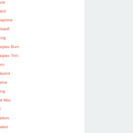
var
arol
baprime
ckwolf
king
siplex Burn
siplex Trim
xin
butrol
tine
ing
al Max
l
aduro
nabol