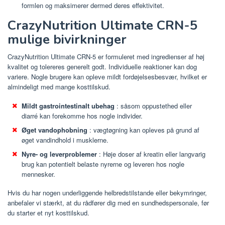
formlen og maksimerer dermed deres effektivitet.
CrazyNutrition Ultimate CRN-5
mulige bivirkninger
CrazyNutrition Ultimate CRN-5 er formuleret med ingredienser af høj
kvalitet og tolereres generelt godt. Individuelle reaktioner kan dog
variere. Nogle brugere kan opleve mildt fordøjelsesbesvær, hvilket er
almindeligt med mange kosttilskud.
Mildt gastrointestinalt ubehag
: såsom oppustethed eller
diarré kan forekomme hos nogle individer.
Øget vandophobning
: vægtøgning kan opleves på grund af
øget vandindhold i musklerne.
Nyre- og leverproblemer
: Høje doser af kreatin eller langvarig
brug kan potentielt belaste nyrerne og leveren hos nogle
mennesker.
Hvis du har nogen underliggende helbredstilstande eller bekymringer,
anbefaler vi stærkt, at du rådfører dig med en sundhedspersonale, før
du starter et nyt kosttilskud.