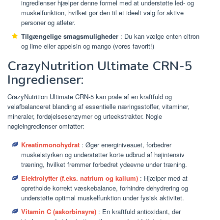
ingredienser hjælper denne formel med at understøtte led- og
muskelfunktion, hvilket gør den til et ideelt valg for aktive
personer og atleter.
Tilgængelige smagsmuligheder
: Du kan vælge enten citron
og lime eller appelsin og mango (vores favorit!)
CrazyNutrition Ultimate CRN-5
Ingredienser:
CrazyNutrition Ultimate CRN-5 kan prale af en kraftfuld og
velafbalanceret blanding af essentielle næringsstoffer, vitaminer,
mineraler, fordøjelsesenzymer og urteekstrakter. Nogle
nøgleingredienser omfatter:
Kreatinmonohydrat
: Øger energiniveauet, forbedrer
muskelstyrken og understøtter korte udbrud af højintensiv
træning, hvilket fremmer forbedret ydeevne under træning.
Elektrolytter (f.eks. natrium og kalium)
: Hjælper med at
opretholde korrekt væskebalance, forhindre dehydrering og
understøtte optimal muskelfunktion under fysisk aktivitet.
Vitamin C (askorbinsyre)
: En kraftfuld antioxidant, der