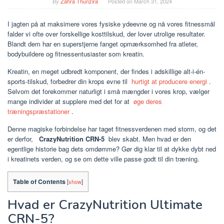
By
Zahra Thunzira
Posted on
March 31, 2024
I jagten på at maksimere vores fysiske ydeevne og nå vores fitnessmål
falder vi ofte over forskellige kosttilskud, der lover utrolige resultater.
Blandt dem har en superstjerne fanget opmærksomhed fra atleter,
bodybuildere og fitnessentusiaster som kreatin.
Kreatin, en meget udbredt komponent, der findes i adskillige alt-i-én-
sports-tilskud, forbedrer din krops evne til
hurtigt at producere energi
.
Selvom det forekommer naturligt i små mængder i vores krop, vælger
mange individer at supplere med det for at
øge deres
træningspræstationer
.
Denne magiske forbindelse har taget fitnessverdenen med storm, og det
er derfor,
CrazyNutrition CRN-5
blev skabt. Men hvad er den
egentlige historie bag dets omdømme? Gør dig klar til at dykke dybt ned
i kreatinets verden, og se om dette ville passe godt til din træning.
Table of Contents
[
show
]
Hvad er CrazyNutrition Ultimate
CRN-5?