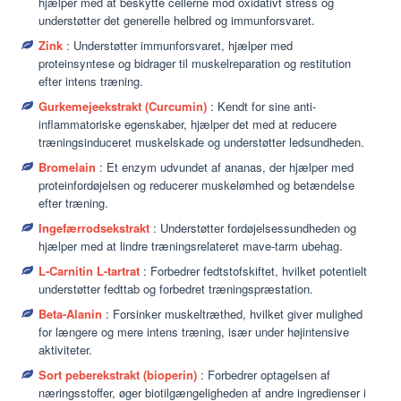
hjælper med at beskytte cellerne mod oxidativt stress og
understøtter det generelle helbred og immunforsvaret.
Zink
: Understøtter immunforsvaret, hjælper med
proteinsyntese og bidrager til muskelreparation og restitution
efter intens træning.
Gurkemejeekstrakt (Curcumin)
: Kendt for sine anti-
inflammatoriske egenskaber, hjælper det med at reducere
træningsinduceret muskelskade og understøtter ledsundheden.
Bromelain
: Et enzym udvundet af ananas, der hjælper med
proteinfordøjelsen og reducerer muskelømhed og betændelse
efter træning.
Ingefærrodsekstrakt
: Understøtter fordøjelsessundheden og
hjælper med at lindre træningsrelateret mave-tarm ubehag.
L-Carnitin L-tartrat
: Forbedrer fedtstofskiftet, hvilket potentielt
understøtter fedttab og forbedret træningspræstation.
Beta-Alanin
: Forsinker muskeltræthed, hvilket giver mulighed
for længere og mere intens træning, især under højintensive
aktiviteter.
Sort peberekstrakt (bioperin)
: Forbedrer optagelsen af ​​
næringsstoffer, øger biotilgængeligheden af ​​andre ingredienser i