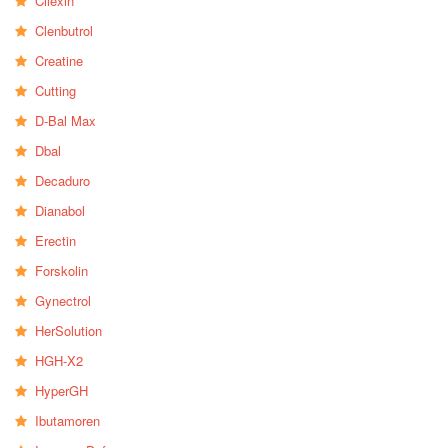
Cilexin
Clenbutrol
Creatine
Cutting
D-Bal Max
Dbal
Decaduro
Dianabol
Erectin
Forskolin
Gynectrol
HerSolution
HGH-X2
HyperGH
Ibutamoren