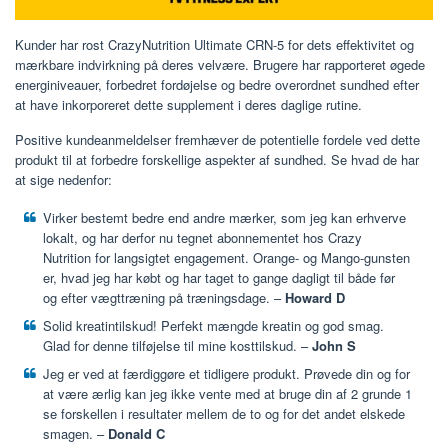
Kunder har rost CrazyNutrition Ultimate CRN-5 for dets effektivitet og
mærkbare indvirkning på deres velvære. Brugere har rapporteret øgede
energiniveauer, forbedret fordøjelse og bedre overordnet sundhed efter
at have inkorporeret dette supplement i deres daglige rutine.
Positive kundeanmeldelser fremhæver de potentielle fordele ved dette
produkt til at forbedre forskellige aspekter af sundhed. Se hvad de har
at sige nedenfor:
Virker bestemt bedre end andre mærker, som jeg kan erhverve
lokalt, og har derfor nu tegnet abonnementet hos Crazy
Nutrition for langsigtet engagement. Orange- og Mango-gunsten
er, hvad jeg har købt og har taget to gange dagligt til både før
og efter vægttræning på træningsdage. –
Howard D
Solid kreatintilskud! Perfekt mængde kreatin og god smag.
Glad for denne tilføjelse til mine kosttilskud. –
John S
Jeg er ved at færdiggøre et tidligere produkt. Prøvede din og for
at være ærlig kan jeg ikke vente med at bruge din af 2 grunde 1
se forskellen i resultater mellem de to og for det andet elskede
smagen. –
Donald C