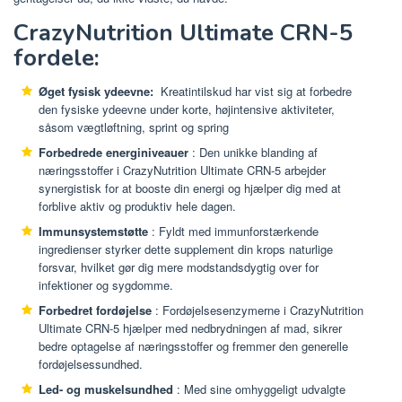
CrazyNutrition Ultimate CRN-5
fordele:
Øget fysisk ydeevne:
Kreatintilskud har vist sig at forbedre
den fysiske ydeevne under korte, højintensive aktiviteter,
såsom vægtløftning, sprint og spring
Forbedrede energiniveauer
: Den unikke blanding af
næringsstoffer i CrazyNutrition Ultimate CRN-5 arbejder
synergistisk for at booste din energi og hjælper dig med at
forblive aktiv og produktiv hele dagen.
Immunsystemstøtte
: Fyldt med immunforstærkende
ingredienser styrker dette supplement din krops naturlige
forsvar, hvilket gør dig mere modstandsdygtig over for
infektioner og sygdomme.
Forbedret fordøjelse
: Fordøjelsesenzymerne i CrazyNutrition
Ultimate CRN-5 hjælper med nedbrydningen af ​​mad, sikrer
bedre optagelse af næringsstoffer og fremmer den generelle
fordøjelsessundhed.
Led- og muskelsundhed
: Med sine omhyggeligt udvalgte