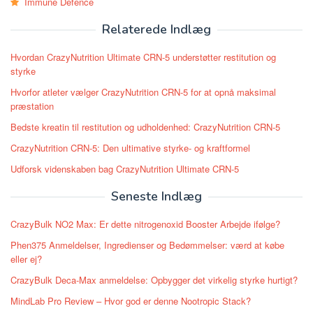
Immune Defence
Relaterede Indlæg
Hvordan CrazyNutrition Ultimate CRN-5 understøtter restitution og
styrke
Hvorfor atleter vælger CrazyNutrition CRN-5 for at opnå maksimal
præstation
Bedste kreatin til restitution og udholdenhed: CrazyNutrition CRN-5
CrazyNutrition CRN-5: Den ultimative styrke- og kraftformel
Udforsk videnskaben bag CrazyNutrition Ultimate CRN-5
Seneste Indlæg
CrazyBulk NO2 Max: Er dette nitrogenoxid Booster Arbejde ifølge?
Phen375 Anmeldelser, Ingredienser og Bedømmelser: værd at købe
eller ej?
CrazyBulk Deca-Max anmeldelse: Opbygger det virkelig styrke hurtigt?
MindLab Pro Review – Hvor god er denne Nootropic Stack?