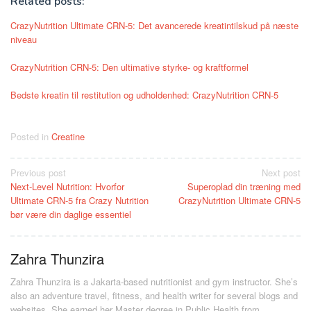
Related posts:
CrazyNutrition Ultimate CRN-5: Det avancerede kreatintilskud på næste
niveau
CrazyNutrition CRN-5: Den ultimative styrke- og kraftformel
Bedste kreatin til restitution og udholdenhed: CrazyNutrition CRN-5
Posted in
Creatine
Post
Previous post
Next post
Next-Level Nutrition: Hvorfor
Superoplad din træning med
navigation
Ultimate CRN-5 fra Crazy Nutrition
CrazyNutrition Ultimate CRN-5
bør være din daglige essentiel
Zahra Thunzira
Zahra Thunzira is a Jakarta-based nutritionist and gym instructor. She’s
also an adventure travel, fitness, and health writer for several blogs and
websites. She earned her Master degree in Public Health from