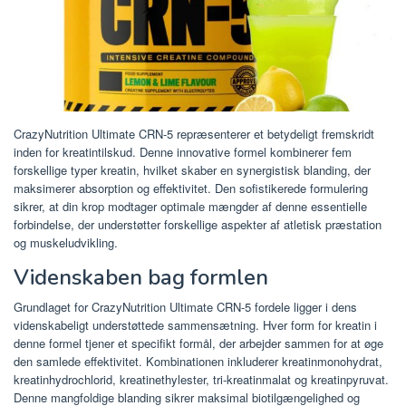
CrazyNutrition Ultimate CRN-5 repræsenterer et betydeligt fremskridt
inden for kreatintilskud. Denne innovative formel kombinerer fem
forskellige typer kreatin, hvilket skaber en synergistisk blanding, der
maksimerer absorption og effektivitet. Den sofistikerede formulering
sikrer, at din krop modtager optimale mængder af denne essentielle
forbindelse, der understøtter forskellige aspekter af atletisk præstation
og muskeludvikling.
Videnskaben bag formlen
Grundlaget for CrazyNutrition Ultimate CRN-5 fordele ligger i dens
videnskabeligt understøttede sammensætning. Hver form for kreatin i
denne formel tjener et specifikt formål, der arbejder sammen for at øge
den samlede effektivitet. Kombinationen inkluderer kreatinmonohydrat,
kreatinhydrochlorid, kreatinethylester, tri-kreatinmalat og kreatinpyruvat.
Denne mangfoldige blanding sikrer maksimal biotilgængelighed og