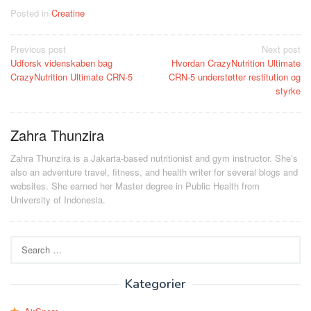
Posted in
Creatine
Post
Previous post
Next post
Udforsk videnskaben bag
Hvordan CrazyNutrition Ultimate
navigation
CrazyNutrition Ultimate CRN-5
CRN-5 understøtter restitution og
styrke
Zahra Thunzira
Zahra Thunzira is a Jakarta-based nutritionist and gym instructor. She’s
also an adventure travel, fitness, and health writer for several blogs and
websites. She earned her Master degree in Public Health from
University of Indonesia.
Search
for:
Kategorier