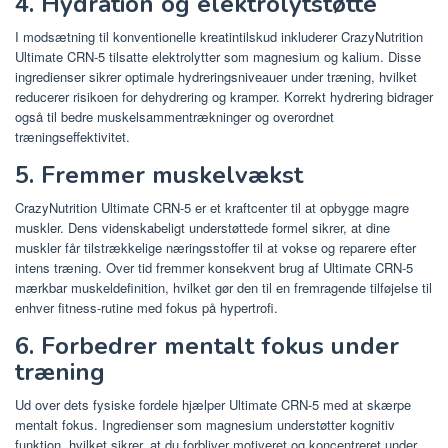
4. Hydration og elektrolytstøtte
I modsætning til konventionelle kreatintilskud inkluderer CrazyNutrition
Ultimate CRN-5 tilsatte elektrolytter som magnesium og kalium. Disse
ingredienser sikrer optimale hydreringsniveauer under træning, hvilket
reducerer risikoen for dehydrering og kramper. Korrekt hydrering bidrager
også til bedre muskelsammentrækninger og overordnet
træningseffektivitet.
5. Fremmer muskelvækst
CrazyNutrition Ultimate CRN-5 er et kraftcenter til at opbygge magre
muskler. Dens videnskabeligt understøttede formel sikrer, at dine
muskler får tilstrækkelige næringsstoffer til at vokse og reparere efter
intens træning. Over tid fremmer konsekvent brug af Ultimate CRN-5
mærkbar muskeldefinition, hvilket gør den til en fremragende tilføjelse til
enhver fitness-rutine med fokus på hypertrofi.
6. Forbedrer mentalt fokus under
træning
Ud over dets fysiske fordele hjælper Ultimate CRN-5 med at skærpe
mentalt fokus. Ingredienser som magnesium understøtter kognitiv
funktion, hvilket sikrer, at du forbliver motiveret og koncentreret under