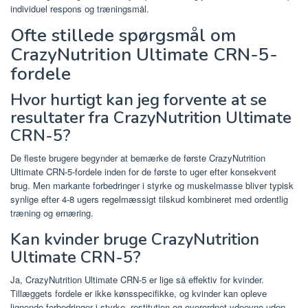
individuel respons og træningsmål.
Ofte stillede spørgsmål om
CrazyNutrition Ultimate CRN-5-
fordele
Hvor hurtigt kan jeg forvente at se
resultater fra CrazyNutrition Ultimate
CRN-5?
De fleste brugere begynder at bemærke de første CrazyNutrition
Ultimate CRN-5-fordele inden for de første to uger efter konsekvent
brug. Men markante forbedringer i styrke og muskelmasse bliver typisk
synlige efter 4-8 ugers regelmæssigt tilskud kombineret med ordentlig
træning og ernæring.
Kan kvinder bruge CrazyNutrition
Ultimate CRN-5?
Ja, CrazyNutrition Ultimate CRN-5 er lige så effektiv for kvinder.
Tillæggets fordele er ikke kønsspecifikke, og kvinder kan opleve
lignende forbedringer i styrke, restitution og overordnet ydeevne uden