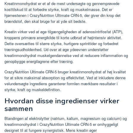
Kreatinmonohydrat er et af de mest undersøgte og gennemprøvede
kosttilskud til at forbedre styrke, kraft og muskelmasse. Det er
hjørnestenen i CrazyNutrition Ultimate CRN-5, der giver din krop det
brændstof, den skal bruge for at yde sit bedste.
Kreatin virker ved at øge tilgængeligheden af ​​adenosintrifosfat (ATP),
kroppens primære energikilde til korte udbrud af højintensiv aktivitet.
Dette oversættes til større styrke, hurtigere sprinttider og forbedret
træningsudholdenhed. Ud over at øge ydeevnen understøtter
kreatinmonohydrat muskelgendannelse ved at reducere inflammation og
genopbygge energilagrene efter træning.
CrazyNutrition Ultimate CRN-5 bruger kreatinmonohydrat af høj kvalitet
for at sikre maksimal absorption og effektivitet. Ved at inkludere denne
velundersøgte ingrediens garanterer formlen mærkbare resultater i
styrke, kraft og muskeldefinition.
Hvordan disse ingredienser virker
sammen
Blandingen af ​​elektrolytter (natrium, kalium, magnesium og calcium) og
kreatinmonohydrat i CrazyNutrition Ultimate CRN-5 er omhyggeligt
designet til at fungere synergistisk. Mens kreatin øger