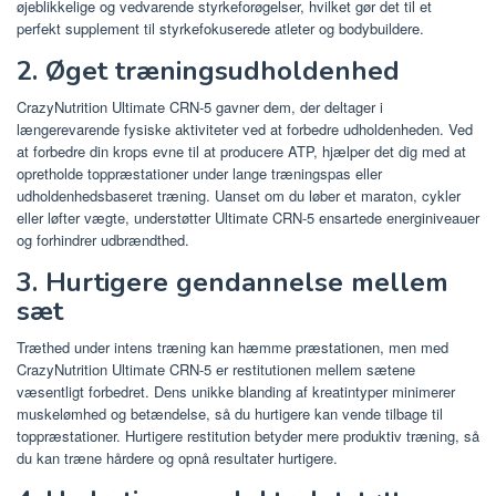
øjeblikkelige og vedvarende styrkeforøgelser, hvilket gør det til et
perfekt supplement til styrkefokuserede atleter og bodybuildere.
2. Øget træningsudholdenhed
CrazyNutrition Ultimate CRN-5 gavner dem, der deltager i
længerevarende fysiske aktiviteter ved at forbedre udholdenheden. Ved
at forbedre din krops evne til at producere ATP, hjælper det dig med at
opretholde toppræstationer under lange træningspas eller
udholdenhedsbaseret træning. Uanset om du løber et maraton, cykler
eller løfter vægte, understøtter Ultimate CRN-5 ensartede energiniveauer
og forhindrer udbrændthed.
3. Hurtigere gendannelse mellem
sæt
Træthed under intens træning kan hæmme præstationen, men med
CrazyNutrition Ultimate CRN-5 er restitutionen mellem sætene
væsentligt forbedret. Dens unikke blanding af kreatintyper minimerer
muskelømhed og betændelse, så du hurtigere kan vende tilbage til
toppræstationer. Hurtigere restitution betyder mere produktiv træning, så
du kan træne hårdere og opnå resultater hurtigere.