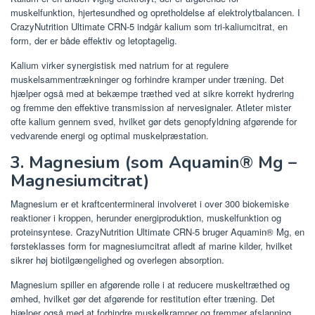
muskelfunktion, hjertesundhed og opretholdelse af elektrolytbalancen. I
CrazyNutrition Ultimate CRN-5 indgår kalium som tri-kaliumcitrat, en
form, der er både effektiv og letoptagelig.
Kalium virker synergistisk med natrium for at regulere
muskelsammentrækninger og forhindre kramper under træning. Det
hjælper også med at bekæmpe træthed ved at sikre korrekt hydrering
og fremme den effektive transmission af nervesignaler. Atleter mister
ofte kalium gennem sved, hvilket gør dets genopfyldning afgørende for
vedvarende energi og optimal muskelpræstation.
3. Magnesium (som Aquamin® Mg –
Magnesiumcitrat)
Magnesium er et kraftcentermineral involveret i over 300 biokemiske
reaktioner i kroppen, herunder energiproduktion, muskelfunktion og
proteinsyntese. CrazyNutrition Ultimate CRN-5 bruger Aquamin® Mg, en
førsteklasses form for magnesiumcitrat afledt af marine kilder, hvilket
sikrer høj biotilgængelighed og overlegen absorption.
Magnesium spiller en afgørende rolle i at reducere muskeltræthed og
ømhed, hvilket gør det afgørende for restitution efter træning. Det
hjælper også med at forhindre muskelkramper og fremmer afslapning,