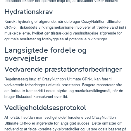
fedtstoffer skaber det optimale miljø for, at tilskuddet virker effektivt.
Hydrationskrav
Korrekt hydrering er afgørende, når du bruger CrazyNutrition Ultimate
CRN-5. Tilskuddets virkningsmekanisme involverer at trække vand ind i
muskelcellerne, hvilket gør tilstrækkelig vandindtagelse afgørende for
optimale resultater og forebyggelse af potentielle bivirkninger.
Langsigtede fordele og
overvejelser
Vedvarende præstationsforbedringer
Regelmæssig brug af CrazyNutrition Ultimate CRN-5 kan føre til
vedvarende forbedringer i atletisk præstation. Brugere rapporterer ofte
om fortsatte fremskridt i deres styrke- og muskeludviklingsmål, når de
bruger tilskuddet konsekvent over tid.
Vedligeholdelsesprotokol
At forstå, hvordan man vedligeholder fordelene ved CrazyNutrition
Ultimate CRN-5 er afgørende for langsigtet succes. Dette omfatter om
nødvendigt at følge korrekte cykelprotokoller og justere dosis baseret på