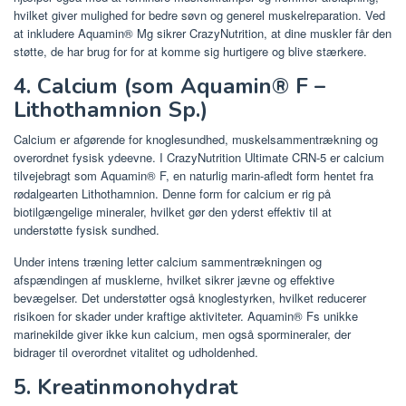
hvilket giver mulighed for bedre søvn og generel muskelreparation. Ved
at inkludere Aquamin® Mg sikrer CrazyNutrition, at dine muskler får den
støtte, de har brug for for at komme sig hurtigere og blive stærkere.
4. Calcium (som Aquamin® F –
Lithothamnion Sp.)
Calcium er afgørende for knoglesundhed, muskelsammentrækning og
overordnet fysisk ydeevne. I CrazyNutrition Ultimate CRN-5 er calcium
tilvejebragt som Aquamin® F, en naturlig marin-afledt form hentet fra
rødalgearten Lithothamnion. Denne form for calcium er rig på
biotilgængelige mineraler, hvilket gør den yderst effektiv til at
understøtte fysisk sundhed.
Under intens træning letter calcium sammentrækningen og
afspændingen af ​​musklerne, hvilket sikrer jævne og effektive
bevægelser. Det understøtter også knoglestyrken, hvilket reducerer
risikoen for skader under kraftige aktiviteter. Aquamin® Fs unikke
marinekilde giver ikke kun calcium, men også spormineraler, der
bidrager til overordnet vitalitet og udholdenhed.
5. Kreatinmonohydrat