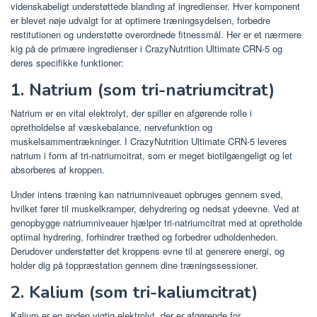
videnskabeligt understøttede blanding af ingredienser. Hver komponent
er blevet nøje udvalgt for at optimere træningsydelsen, forbedre
restitutionen og understøtte overordnede fitnessmål. Her er et nærmere
kig på de primære ingredienser i CrazyNutrition Ultimate CRN-5 og
deres specifikke funktioner:
1. Natrium (som tri-natriumcitrat)
Natrium er en vital elektrolyt, der spiller en afgørende rolle i
opretholdelse af væskebalance, nervefunktion og
muskelsammentrækninger. I CrazyNutrition Ultimate CRN-5 leveres
natrium i form af tri-natriumcitrat, som er meget biotilgængeligt og let
absorberes af kroppen.
Under intens træning kan natriumniveauet opbruges gennem sved,
hvilket fører til muskelkramper, dehydrering og nedsat ydeevne. Ved at
genopbygge natriumniveauer hjælper tri-natriumcitrat med at opretholde
optimal hydrering, forhindrer træthed og forbedrer udholdenheden.
Derudover understøtter det kroppens evne til at generere energi, og
holder dig på toppræstation gennem dine træningssessioner.
2. Kalium (som tri-kaliumcitrat)
Kalium er en anden vigtig elektrolyt, der er afgørende for