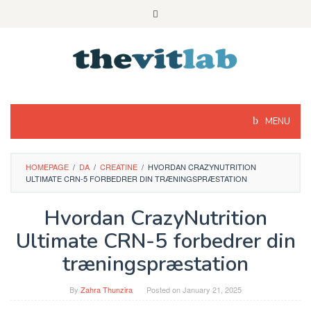
Skip
to
content
MENU
HOMEPAGE
/
DA
/
CREATINE
/
HVORDAN CRAZYNUTRITION
ULTIMATE CRN-5 FORBEDRER DIN TRÆNINGSPRÆSTATION
Hvordan CrazyNutrition
Ultimate CRN-5 forbedrer din
træningspræstation
By
Zahra Thunzira
Posted on
January 21, 2025