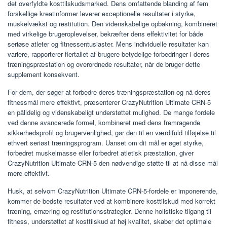
det overfyldte kosttilskudsmarked. Dens omfattende blanding af fem
forskellige kreatinformer leverer exceptionelle resultater i styrke,
muskelvækst og restitution. Den videnskabelige opbakning, kombineret
med virkelige brugeroplevelser, bekræfter dens effektivitet for både
seriøse atleter og fitnessentusiaster. Mens individuelle resultater kan
variere, rapporterer flertallet af brugere betydelige forbedringer i deres
træningspræstation og overordnede resultater, når de bruger dette
supplement konsekvent.
For dem, der søger at forbedre deres træningspræstation og nå deres
fitnessmål mere effektivt, præsenterer CrazyNutrition Ultimate CRN-5
en pålidelig og videnskabeligt understøttet mulighed. De mange fordele
ved denne avancerede formel, kombineret med dens fremragende
sikkerhedsprofil og brugervenlighed, gør den til en værdifuld tilføjelse til
ethvert seriøst træningsprogram. Uanset om dit mål er øget styrke,
forbedret muskelmasse eller forbedret atletisk præstation, giver
CrazyNutrition Ultimate CRN-5 den nødvendige støtte til at nå disse mål
mere effektivt.
Husk, at selvom CrazyNutrition Ultimate CRN-5-fordele er imponerende,
kommer de bedste resultater ved at kombinere kosttilskud med korrekt
træning, ernæring og restitutionsstrategier. Denne holistiske tilgang til
fitness, understøttet af kosttilskud af høj kvalitet, skaber det optimale