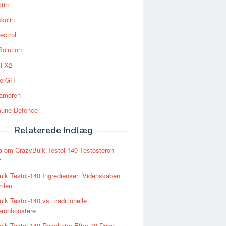
tin
kolin
ectrol
Solution
-X2
erGH
tamoren
une Defence
Relaterede Indlæg
a om CrazyBulk Testol 140 Testosteron
r
lk Testol-140 Ingredienser: Videnskaben
mlen
lk Testol-140 vs. traditionelle
eronboostere
lk Testol-140 Resultater Efter 30 Dage