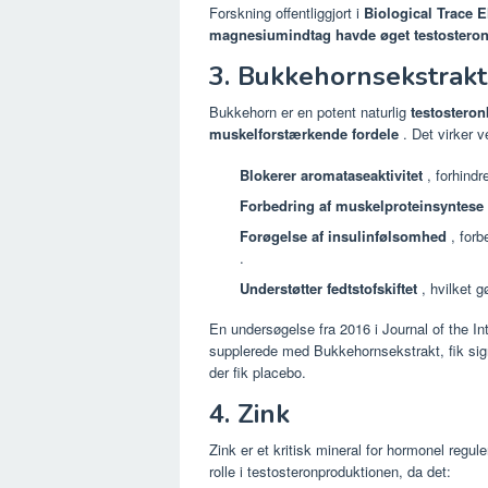
Forskning offentliggjort i
Biological Trace 
magnesiumindtag havde øget testosteron
3. Bukkehornsekstrakt
Bukkehorn er en potent naturlig
testosteron
muskelforstærkende fordele
. Det virker v
Blokerer aromataseaktivitet
, forhindr
Forbedring af muskelproteinsyntese
Forøgelse af insulinfølsomhed
, forb
.
Understøtter fedtstofskiftet
, hvilket gø
En undersøgelse fra 2016 i Journal of the Int
supplerede med Bukkehornsekstrakt, fik si
der fik placebo.
4. Zink
Zink er et kritisk mineral for hormonel regul
rolle i testosteronproduktionen, da det: