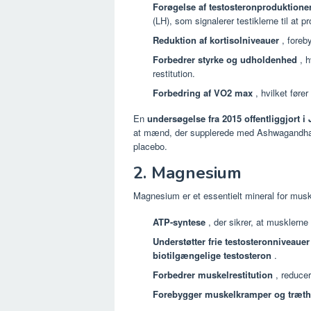
Forøgelse af testosteronproduktione
(LH), som signalerer testiklerne til at 
Reduktion af kortisolniveauer
, foreb
Forbedrer styrke og udholdenhed
, h
restitution.
Forbedring af VO2 max
, hvilket fører
En
undersøgelse fra 2015 offentliggjort i 
at mænd, der supplerede med Ashwagandha
placebo.
2. Magnesium
Magnesium er et essentielt mineral for muske
ATP-syntese
, der sikrer, at musklerne
Understøtter frie testosteronniveauer
biotilgængelige testosteron
.
Forbedrer muskelrestitution
, reduce
Forebygger muskelkramper og træt