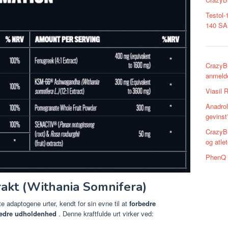
Testol-
140 SA
CrazyB
anmelde
Viasil 
Anadrol
gevinst
CrazyBu
og atlet
PhenQ D
akt (Withania Somnifera)
 adaptogene urter, kendt for sin evne til at
forbedre
bedre udholdenhed
. Denne kraftfulde urt virker ved: