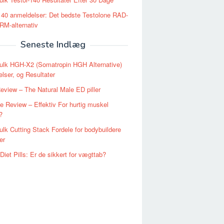
140 anmeldelser: Det bedste Testolone RAD-
RM-alternativ
Seneste Indlæg
ulk HGH-X2 (Somatropin HGH Alternative)
lser, og Resultater
Review – The Natural Male ED piller
e Review – Effektiv For hurtig muskel
?
lk Cutting Stack Fordele for bodybuildere
er
iet Pills: Er de sikkert for vægttab?