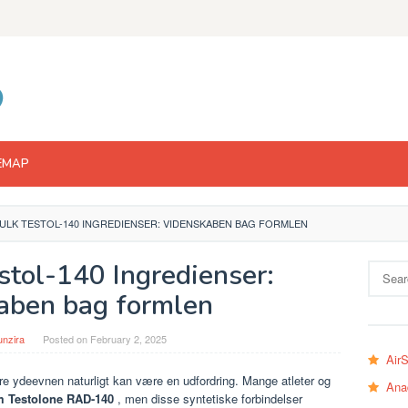
EMAP
ULK TESTOL-140 INGREDIENSER: VIDENSKABEN BAG FORMLEN
stol-140 Ingredienser:
Search
for:
aben bag formlen
nzira
Posted on
February 2, 2025
Air
e ydeevnen naturligt kan være en udfordring. Mange atleter og
Ana
 Testolone RAD-140
, men disse syntetiske forbindelser