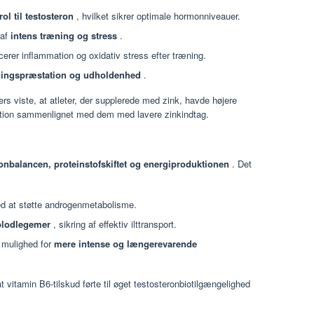
ol til testosteron
, hvilket sikrer optimale hormonniveauer.
 af
intens træning og stress
.
cerer inflammation og oxidativ stress efter træning.
ingspræstation og udholdenhed
.
rs viste, at atleter, der supplerede med zink, havde højere
tion sammenlignet med dem med lavere zinkindtag.
nbalancen, proteinstofskiftet og energiproduktionen
. Det
d at støtte androgenmetabolisme.
 blodlegemer
, sikring af effektiv ilttransport.
r mulighed for
mere intense og længerevarende
t vitamin B6-tilskud førte til øget testosteronbiotilgængelighed