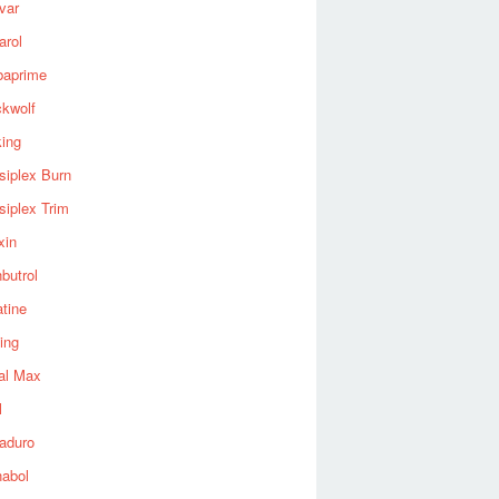
var
arol
baprime
ckwolf
king
siplex Burn
siplex Trim
xin
butrol
tine
ing
al Max
l
aduro
nabol