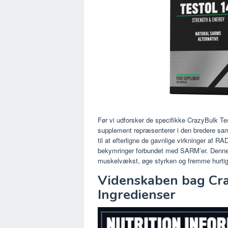
Før vi udforsker de specifikke CrazyBulk Test
supplement repræsenterer i den bredere sa
til at efterligne de gavnlige virkninger af RA
bekymringer forbundet med SARM’er. Denne na
muskelvækst, øge styrken og fremme hurtiger
Videnskaben bag Cra
Ingredienser