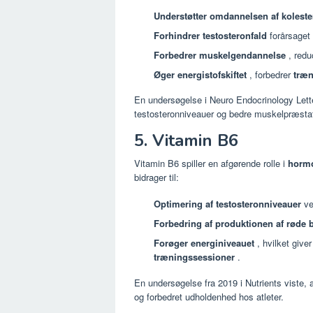
Understøtter omdannelsen af ​​kolester
Forhindrer testosteronfald
forårsaget
Forbedrer muskelgendannelse
, redu
Øger energistofskiftet
, forbedrer
træn
En undersøgelse i Neuro Endocrinology Lette
testosteronniveauer og bedre muskelpræsta
5. Vitamin B6
Vitamin B6 spiller en afgørende rolle i
hormo
bidrager til:
Optimering af testosteronniveauer
ve
Forbedring af produktionen af ​​røde
Forøger energiniveauet
, hvilket give
træningssessioner
.
En undersøgelse fra 2019 i Nutrients viste, a
og forbedret udholdenhed hos atleter.