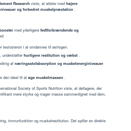
Element Research
viste, at atleter med
højere
niveauer og forbedret muskelpræstation
.
booster
med yderligere
fedtforbrændende og
ed:
er testosteron i at omdannes til østrogen.
, understøtter
hurtigere restitution og vækst
.
edring af
næringsstofabsorption og muskelenerginiveauer
r den ideel til at
øge muskelmassen
.
ernational Society of Sports Nutrition viste, at deltagere, der
gnifikant mere styrke og mager masse sammenlignet med dem,
ering, immunfunktion og muskelrestitution. Det spiller en direkte