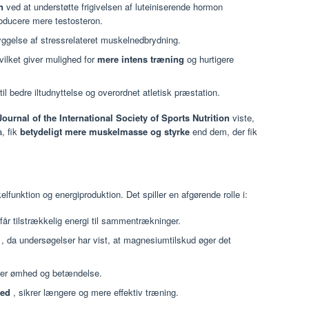
n
ved at understøtte frigivelsen af ​​luteiniserende hormon
producere mere testosteron.
yggelse af stressrelateret muskelnedbrydning.
vilket giver mulighed for
mere intens træning
og hurtigere
 til bedre iltudnyttelse og overordnet atletisk præstation.
Journal of the International Society of Sports Nutrition
viste,
, fik
betydeligt mere muskelmasse og styrke
end dem, der fik
lfunktion og energiproduktion. Det spiller en afgørende rolle i:
 får tilstrækkelig energi til sammentrækninger.
, da undersøgelser har vist, at magnesiumtilskud øger det
rer ømhed og betændelse.
hed
, sikrer længere og mere effektiv træning.