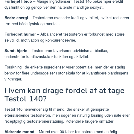
Forhøjet libido
– Mange ingredienser i Testol 140 bekæmper erektil
dysfunktion og genopliver den haltende mandlige sexlyst.
Bedre energi
– Testosteron overlader kraft og vitalitet, hvilket reducerer
træthed både fysisk og mentalt.
Forbedret humør
– Afbalanceret testosteron er forbundet med større
selvtillid, motivation og konkurrenceevne.
Sundt hjerte
– Testosteron favoriserer udvidelse af blodkar,
understøtter kardiovaskulær funktion og aktivitet.
Forskning i de enkelte ingredienser viser potentiale, men der er stadig
behov for flere undersøgelser i stor skala for at kvantificere blandingens
virkninger.
Hvem kan drage fordel af at tage
Testol 140?
Testol 140 henvender sig til mænd, der ønsker at genoprette
efterslæbende testosteron, men søger en naturlig løsning uden nåle eller
receptpligtig testosteronerstatning. Potentielle brugere omfatter:
Aldrende mænd
– Mænd over 30 taber testosteron med en årlig