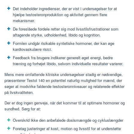
Det indeholder ingredienser, der er vist i undersøgelser for at
hjælpe testosteronproduktion og aktivitet gennem flere
mekanismer.
De foreslåede fordele retter sig mod livsstilsfrustrationer som
aftagende styrke, udholdenhed, libido og kognition.
Formlen undgår risikable syntetiske hormoner, der kan øge
kardiovaskulære risici.
Feedback fra brugere indikerer generelt øget energi, bedre
træning og forhøjet libido, selvom individuelle resultater varierer.
Mens mere omfattende kliniske undersøgelser stadig er nødvendige,
præsenterer Testol 140 en potentiel naturlig mulighed for mænd, der
søger at modvirke faldende testosteronniveauer og relaterede effekter
på livskvaliteten.
Der er dog ingen genveje, når det kommer til at optimere hormoner og
sundhed. Sørg for at:
Overskrid ikke den anbefalede dosismængde og cykluslængder
Foretag justeringer af kost, motion og livsstil for at understøtte