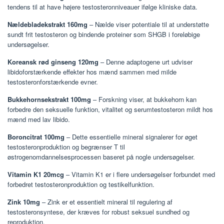
tendens til at have højere testosteronniveauer ifølge kliniske data.
Nældebladekstrakt 160mg
– Nælde viser potentiale til at understøtte
sundt frit testosteron og bindende proteiner som SHGB i foreløbige
undersøgelser.
Koreansk rød ginseng 120mg
– Denne adaptogene urt udviser
libidoforstærkende effekter hos mænd sammen med milde
testosteronforstærkende evner.
Bukkehornsekstrakt 100mg
– Forskning viser, at bukkehorn kan
forbedre den seksuelle funktion, vitalitet og serumtestosteron mildt hos
mænd med lav libido.
Boroncitrat 100mg
– Dette essentielle mineral signalerer for øget
testosteronproduktion og begrænser T til
østrogenomdannelsesprocessen baseret på nogle undersøgelser.
Vitamin K1 20mcg
– Vitamin K1 er i flere undersøgelser forbundet med
forbedret testosteronproduktion og testikelfunktion.
Zink 10mg
– Zink er et essentielt mineral til regulering af
testosteronsyntese, der kræves for robust seksuel sundhed og
reproduktion.