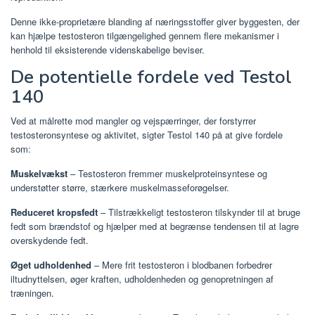
Denne ikke-proprietære blanding af næringsstoffer giver byggesten, der
kan hjælpe testosteron tilgængelighed gennem flere mekanismer i
henhold til eksisterende videnskabelige beviser.
De potentielle fordele ved Testol
140
Ved at målrette mod mangler og vejspærringer, der forstyrrer
testosteronsyntese og aktivitet, sigter Testol 140 på at give fordele
som:
Muskelvækst
– Testosteron fremmer muskelproteinsyntese og
understøtter større, stærkere muskelmasseforøgelser.
Reduceret kropsfedt
– Tilstrækkeligt testosteron tilskynder til at bruge
fedt som brændstof og hjælper med at begrænse tendensen til at lagre
overskydende fedt.
Øget udholdenhed
– Mere frit testosteron i blodbanen forbedrer
iltudnyttelsen, øger kraften, udholdenheden og genopretningen af ​​
træningen.