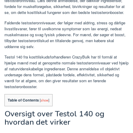
testosteronniveau. Læs denne anmeldelse, der dækker ingredienser,
fordele for muskelforøgelse, sikkerhed, bivirkninger og resultater for at
se, om dette kosttilskud fungerer som den bedste testosteronbooster.
Faldende testosteronniveauer, der følger med aldring, stress og dårlige
livsstilsvaner, fører til uvelkomne symptomer som lav energi, nedsat
muskelmasse og svag fysisk ydeevne. For mænd, der søger et boost,
tilbyder testosterontilskud en tiltalende genvej, men købere skal
uddanne sig selv.
Testol 140 fra kosttilskudsforhandleren CrazyBulk har til formål at
hjælpe mænd med at genoprette normale testosteronniveauer ved hjælp
af naturvidenskabelige ingredienser. Denne anmeldelse vil objektivt
undersøge dens formel, påståede fordele, effektivitet, sikkerhed og
værdi for at afgøre, om den giver resultater som en førende
testosteronbooster.
Table of Contents
[
show
]
Oversigt over Testol 140 og
hvordan det virker