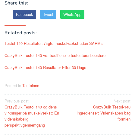
Share this:
Facebook
Tweet
WhatsApp
Related posts:
Testol-140 Resultater: Ægte muskelvækst uden SARMs
CrazyBulk Testol-140 vs. traditionelle testosteronboostere
CrazyBulk Testol-140 Resultater Efter 30 Dage
Posted in
Testolone
Post
Previous post
Next post
CrazyBulk Testol 140 og dens
CrazyBulk Testol-140
navigation
virkninger på muskelvækst: En
Ingredienser: Videnskaben bag
videnskabelig
formlen
perspektivgennemgang