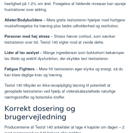
hastighed på 1-2% om året. Forøgelse af faldende niveauer kan opveje
frustrationer over aldring.
Atleter/Bodybuildere
– Mere gratis testosteron hjælper med hurtigere
muskelforøgelse fra træning plus bedre udholdenhed og restitution.
Personer med høj stress
– Stress hæver cortisol, som sænker
testosteron over tid. Testol 140 sigter mod at vende dette.
Lider af lav sexlyst
– Mange ingredienser som bukkehorn bekæmper
lav libido og erektil dysfunktion, der skyldes lavt testosteron.
Fatigue Fighters
– Mere frit testosteron øger styrke og energi, så du
kan klare daglige krav og træning.
Testol 140 tilbyder en ikke-receptpligtig løsning til potentielt at
genoplade testosteron ved hjælp af videnskabsstøttede naturlige
næringsstoffer og botaniske stoffer.
Korrekt dosering og
brugervejledning
Producenterne af Testol 140 anbefaler at tage 4 kapsler om dagen – 2
med morgenmad og 2 til frokost eller middag.