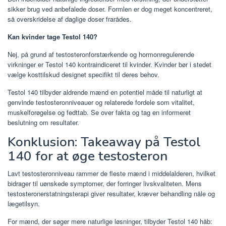
sikker brug ved anbefalede doser. Formlen er dog meget koncentreret,
så overskridelse af daglige doser frarådes.
Kan kvinder tage Testol 140?
Nej, på grund af testosteronforstærkende og hormonregulerende
virkninger er Testol 140 kontraindiceret til kvinder. Kvinder bør i stedet
vælge kosttilskud designet specifikt til deres behov.
Testol 140 tilbyder aldrende mænd en potentiel måde til naturligt at
genvinde testosteronniveauer og relaterede fordele som vitalitet,
muskelforøgelse og fedttab. Se over fakta og tag en informeret
beslutning om resultater.
Konklusion: Takeaway på Testol
140 for at øge testosteron
Lavt testosteronniveau rammer de fleste mænd i middelalderen, hvilket
bidrager til uønskede symptomer, der forringer livskvaliteten. Mens
testosteronerstatningsterapi giver resultater, kræver behandling nåle og
lægetilsyn.
For mænd, der søger mere naturlige løsninger, tilbyder Testol 140 håb: