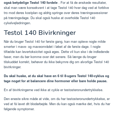
også betydelige Testol 140 fordele
. For at få de ønskede resultater,
skal man være konsekvent i at tage Testol 140 hver dag ved at forblive
tro mod deres kostplan og aldrig springe over deres træningssessioner
på træningsdage. Du skal også huske at overholde Testol 140
cykelvejledningen.
Testol 140 Bivirkninger
Når du bruger Testol 140 for første gang, kan man opleve nogle milde
smerter i mave- og maveområdet i løbet af de første dage. I nogle
tilfælde kan levertoksicitet også øges. Dette vil kun ske i de indledende
faser, men du bør komme over det senere. Så længe du bruger
tilskuddet korrekt, behøver du ikke bekymre dig om alvorlige Testol 140
bivirkninger.
Du skal huske, at du skal have en 6 til 8-ugers Testol 140-cyklus og
tage noget for at balancere dine hormoner eller bare holde pause.
En af bivirkningerne ved ikke at cykle er testosteronundertrykkelse.
Den eneste sikre måde at vide, om du har testosteronundertrykkelse, er
ved at få lavet dit blodarbejde. Men du kan også mærke det, hvis du har
følgende symptomer.