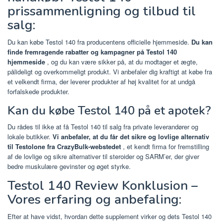
prissammenligning og tilbud til
salg:
Du kan købe Testol 140 fra producentens officielle hjemmeside.
Du kan
finde fremragende rabatter og kampagner på Testol 140
hjemmeside
, og du kan være sikker på, at du modtager et ægte,
pålideligt og overkommeligt produkt. Vi anbefaler dig kraftigt at købe fra
et velkendt firma, der leverer produkter af høj kvalitet for at undgå
forfalskede produkter.
Kan du købe Testol 140 på et apotek?
Du rådes til ikke at få Testol 140 til salg fra private leverandører og
lokale butikker.
Vi anbefaler, at du får det sikre og lovlige alternativ
til Testolone fra CrazyBulk-webstedet
, et kendt firma for fremstilling
af de lovlige og sikre alternativer til steroider og SARM’er, der giver
bedre muskulære gevinster og øget styrke.
Testol 140 Review Konklusion –
Vores erfaring og anbefaling:
Efter at have vidst, hvordan dette supplement virker og dets Testol 140