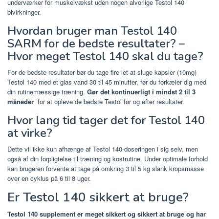
underværker for muskelvækst uden nogen alvorlige Testol 140
bivirkninger.
Hvordan bruger man Testol 140
SARM for de bedste resultater? –
Hvor meget Testol 140 skal du tage?
For de bedste resultater bør du tage fire let-at-sluge kapsler (10mg)
Testol 140 med et glas vand 30 til 45 minutter, før du forkæler dig med
din rutinemæssige træning.
Gør det kontinuerligt i mindst 2 til 3
måneder
for at opleve de bedste Testol før og efter resultater.
Hvor lang tid tager det for Testol 140
at virke?
Dette vil ikke kun afhænge af Testol 140-doseringen i sig selv, men
også af din forpligtelse til træning og kostrutine. Under optimale forhold
kan brugeren forvente at tage på omkring 3 til 5 kg slank kropsmasse
over en cyklus på 6 til 8 uger.
Er Testol 140 sikkert at bruge?
Testol 140 supplement er meget sikkert og sikkert at bruge og har