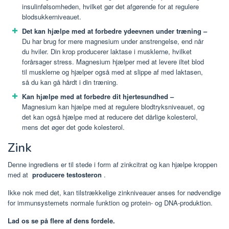
insulinfølsomheden, hvilket gør det afgørende for at regulere
blodsukkerniveauet.
Det kan hjælpe med at forbedre ydeevnen under træning –
Du har brug for mere magnesium under anstrengelse, end når
du hviler. Din krop producerer laktase i musklerne, hvilket
forårsager stress. Magnesium hjælper med at levere iltet blod
til musklerne og hjælper også med at slippe af med laktasen,
så du kan gå hårdt i din træning.
Kan hjælpe med at forbedre dit hjertesundhed –
Magnesium kan hjælpe med at regulere blodtryksniveauet, og
det kan også hjælpe med at reducere det dårlige kolesterol,
mens det øger det gode kolesterol.
Zink
Denne ingrediens er til stede i form af zinkcitrat og kan hjælpe kroppen
med at
producere testosteron
.
Ikke nok med det, kan tilstrækkelige zinkniveauer anses for nødvendige
for immunsystemets normale funktion og protein- og DNA-produktion.
Lad os se på flere af dens fordele.