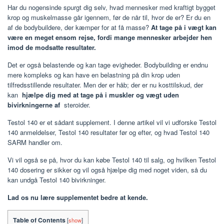
Har du nogensinde spurgt dig selv, hvad mennesker med kraftigt bygget
krop og muskelmasse går igennem, før de når til, hvor de er? Er du en
af ​​de bodybuildere, der kæmper for at få masse?
At tage på i vægt kan
være en meget ensom rejse, fordi mange mennesker arbejder hen
imod de modsatte resultater.
Det er også belastende og kan tage evigheder. Bodybuilding er endnu
mere kompleks og kan have en belastning på din krop uden
tilfredsstillende resultater. Men der er håb; der er nu kosttilskud, der
kan
hjælpe dig med at tage på i muskler og vægt uden
bivirkningerne af
steroider.
Testol 140 er et sådant supplement. I denne artikel vil vi udforske Testol
140 anmeldelser, Testol 140 resultater før og efter, og hvad Testol 140
SARM handler om.
Vi vil også se på, hvor du kan købe Testol 140 til salg, og hvilken Testol
140 dosering er sikker og vil også hjælpe dig med noget viden, så du
kan undgå Testol 140 bivirkninger.
Lad os nu lære supplementet bedre at kende.
Table of Contents
[
show
]