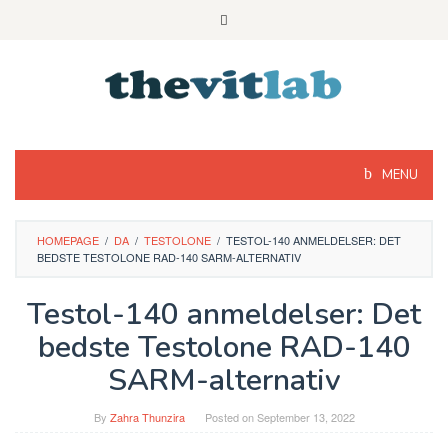
Skip
to
content
MENU
HOMEPAGE
/
DA
/
TESTOLONE
/
TESTOL-140 ANMELDELSER: DET
BEDSTE TESTOLONE RAD-140 SARM-ALTERNATIV
Testol-140 anmeldelser: Det
bedste Testolone RAD-140
SARM-alternativ
By
Zahra Thunzira
Posted on
September 13, 2022