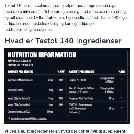
Testol 140 er et supplement, der hjælper med at øge de naturlige
testosteronniveauer
. Dette kan hjælpe dig med at opleve mere energi
og udholdenhed, hvilket forbedrer dit generelle helbred. Testol 140 siges
at hjælpe med muskeludvikling og kan også hjælpe i
fedtforbrændingsprocessen.
Hvad er Testol 140 Ingredienser
Vi ved alle, at ingredienser er, hvad der gør et nyttigt supplement