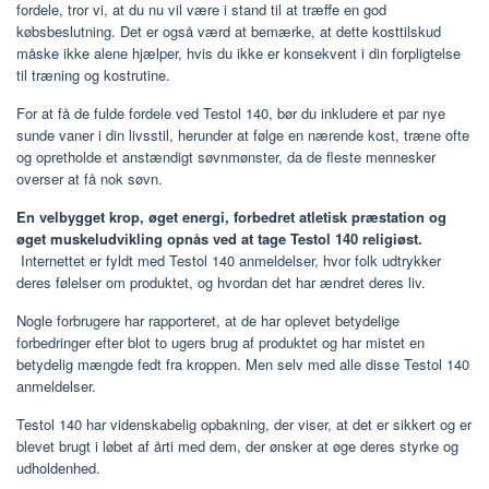
fordele, tror vi, at du nu vil være i stand til at træffe en god
købsbeslutning. Det er også værd at bemærke, at dette kosttilskud
måske ikke alene hjælper, hvis du ikke er konsekvent i din forpligtelse
til træning og kostrutine.
For at få de fulde fordele ved Testol 140, bør du inkludere et par nye
sunde vaner i din livsstil, herunder at følge en nærende kost, træne ofte
og opretholde et anstændigt søvnmønster, da de fleste mennesker
overser at få nok søvn.
En velbygget krop, øget energi, forbedret atletisk præstation og
øget muskeludvikling opnås ved at tage Testol 140 religiøst.
Internettet er fyldt med Testol 140 anmeldelser, hvor folk udtrykker
deres følelser om produktet, og hvordan det har ændret deres liv.
Nogle forbrugere har rapporteret, at de har oplevet betydelige
forbedringer efter blot to ugers brug af produktet og har mistet en
betydelig mængde fedt fra kroppen. Men selv med alle disse Testol 140
anmeldelser.
Testol 140 har videnskabelig opbakning, der viser, at det er sikkert og er
blevet brugt i løbet af årti med dem, der ønsker at øge deres styrke og
udholdenhed.