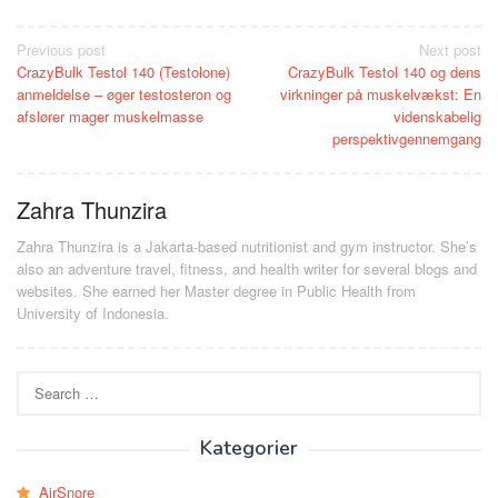
Post
Previous post
Next post
CrazyBulk Testol 140 (Testolone)
CrazyBulk Testol 140 og dens
navigation
anmeldelse – øger testosteron og
virkninger på muskelvækst: En
afslører mager muskelmasse
videnskabelig
perspektivgennemgang
Zahra Thunzira
Zahra Thunzira is a Jakarta-based nutritionist and gym instructor. She’s
also an adventure travel, fitness, and health writer for several blogs and
websites. She earned her Master degree in Public Health from
University of Indonesia.
Search
for:
Kategorier
AirSnore