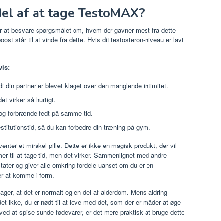
el af at tage TestoMAX?
or at besvare spørgsmålet om, hvem der gavner mest fra dette
st står til at vinde fra dette. Hvis dit testosteron-niveau er lavt
vis:
i din partner er blevet klaget over den manglende intimitet.
det virker så hurtigt.
 og forbrænde fedt på samme tid.
titutionstid, så du kan forbedre din træning på gym.
venter et mirakel pille. Dette er ikke en magisk produkt, der vil
er til at tage tid, men det virker. Sammenlignet med andre
ltater og giver alle omkring fordele uanset om du er en
ker at komme i form.
ager, at det er normalt og en del af alderdom. Mens aldring
 det ikke, du er nødt til at leve med det, som der er måder at øge
ed at spise sunde fødevarer, er det mere praktisk at bruge dette