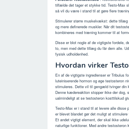
tilfælde det tager et stykke tid. Testo-Max 
så vil du være i stand til at gøre flere træn
Stimulerer større muskelvækst: dette tillæg 
og mere definerede muskler. Når dit testost
kombineres med træning kommer til at forme 
Disse er blot nogle af de vigtigste fordele, 
to, men med dette tillæg du får dem alle. 
fysisk udholdenhed.
Hvordan virker Test
En af de vigtigste ingredienser er Tribulus fo
luteiniserende hormon og øge testosteron n
stimuleres. Dette vil til gengæld tvinger din 
Denne kædereaktion stopper ikke der dog, s
ualmindeligt at se testosteron kosttilskud g
Testo-Max er i stand til at levere alle diss
er blevet blandet gør det muligt at stimulere 
Et andet vigtigt element, der skal ikke ude
naturlige funktioner. Med andre testosteron 