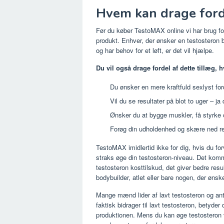
Hvem kan drage ford
Før du køber TestoMAX online vi har brug f
produkt. Enhver, der ønsker en testosteron boo
og har behov for et løft, er det vil hjælpe.
Du vil også drage fordel af dette tillæg, h
Du ønsker en mere kraftfuld sexlyst ford
Vil du se resultater på blot to uger – ja 
Ønsker du at bygge muskler, få styrke
Forøg din udholdenhed og skære ned res
TestoMAX imidlertid ikke for dig, hvis du for
straks øge din testosteron-niveau. Det komm
testosteron kosttilskud, det giver bedre resu
bodybuilder, atlet eller bare nogen, der øns
Mange mænd lider af lavt testosteron og ant
faktisk bidrager til lavt testosteron, betyder
produktionen. Mens du kan øge testosteron v