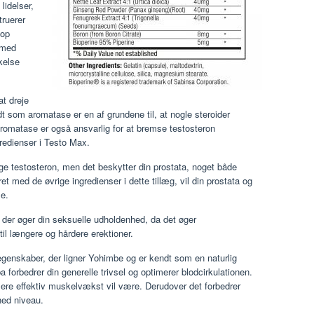
lidelser,
truerer
 op
 med
kelse
at dreje
t som aromatase er en af grundene til, at nogle steroider
romatase er også ansvarlig for at bremse testosteron
gredienser i Testo Max.
e testosteron, men det beskytter din prostata, noget både
med de øvrige ingredienser i dette tillæg, vil din prostata og
e.
der øger din seksuelle udholdenhed, da det øger
il længere og hårdere erektioner.
genskaber, der ligner Yohimbe og er kendt som en naturlig
 forbedrer din generelle trivsel og optimerer blodcirkulationen.
re effektiv muskelvækst vil være. Derudover det forbedrer
nhed niveau.