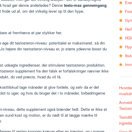
Erec
 så hvad gør denne anderledes? Denne
testo-max gennemgang
finde ud af, om det virkelig lever op til den hype.
Fors
Gyn
Her
 bare at fremhæve et par stykker her.
HGH
 øge dit testosteron-niveau: potentialet er maksimeret, så din
Hyp
Jo højere din testosteron-niveau er, jo større ydeevne boost du
Ibu
Imm
t udsøgte ingredienser, der stimulerer testosteron produktion.
tosteron supplement fra den falsk er forfalskninger nævner ikke
dukt, du ved præcis, hvad du vil få.
kosttilskud tage måneder at give fordele, og selv da er det
Hvordan
lot to uger, og hvis du bruger det i to måneder, forbedringerne
muskelv
Anmeld
Testoste
ron-niveau, dette supplement også brænder fedt. Dette er ikke et
n sund kost og motion, er du nødt til at lægge mærke til
TestoMa
r.
ingredi
refererer til resten kroppen kræver efter en træning, og i mange
CrazyB