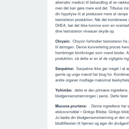
alternativ medicin til behandling af en række 
men det kan gøre mere end det. Tribulus ins
din hypofyse til at producere mere at rampe
testosteron produktion. Når det kombineres
DHEA, bør det ikke komme som en overras
dine testosteron niveauer skyde op.
Chrysin:
Chrysin forhindrer testosteron fra 
til østrogen. Denne konvertering proces kend
frembringer bivirkninger som mand boobs. A
produktion, så dette er en af de vigtigste in
Savpalme:
Savpalme ikke gør meget i at øg
gamle og unge mænd har brug for. Kombineret 
andre organer modtage maksimal beskyttels
Yohimbe:
dette er den primære ingrediens, 
blodgennemstrømningen i penis. Dette fører t
Mucuna pruriens:
. Denne ingrediens har e
elskovsmiddel • Ginkgo Biloba: Ginkgo biloba
Jo bedre din blodgennemstrømning er den me
blodtilførslen til hjernen og øger din årvåge