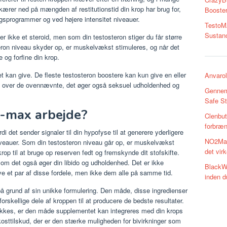
skærer ned på mængden af restitutionstid din krop har brug for,
Booster
ingsprogrammer og ved højere intensitet niveauer.
TestoMA
Sustano
er ikke et steroid, men som din testosteron stiger du får større
eron niveau skyder op, er muskelvækst stimuleres, og når det
og forfine din krop.
det kan give. De fleste testosteron boostere kan kun give en eller
Anvarol
Ud over de ovennævnte, det øger også seksuel udholdenhed og
Gennem
Safe St
o-max arbejde?
Clenbut
forbræn
rdi det sender signaler til din hypofyse til at generere yderligere
NO2Max
iveauer. Som din testosteron niveau går op, er muskelvækst
det virk
krop til at bruge op reserven fedt og fremskynde dit stofskifte.
om det også øger din libido og udholdenhed. Det er ikke
BlackWo
ive et par af disse fordele, men ikke dem alle på samme tid.
inden d
e på grund af sin unikke formulering. Den måde, disse ingredienser
forskellige dele af kroppen til at producere de bedste resultater.
lukkes, er den måde supplementet kan integreres med din krops
kosttilskud, der er den stærke muligheden for bivirkninger som