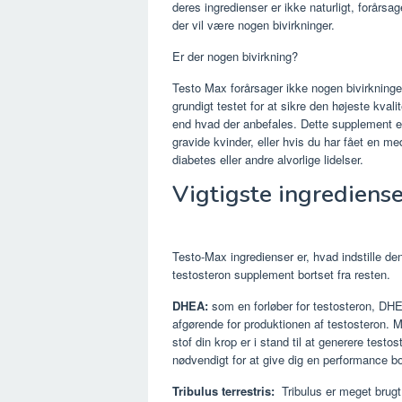
deres ingredienser er ikke naturligt, forårsa
der vil være nogen bivirkninger.
Er der nogen bivirkning?
Testo Max forårsager ikke nogen bivirkninger
grundigt testet for at sikre den højeste kvalit
end hvad der anbefales. Dette supplement er
gravide kvinder, eller hvis du har fået en m
diabetes eller andre alvorlige lidelser.
Vigtigste ingrediens
Testo-Max ingredienser er, hvad indstille de
testosteron supplement bortset fra resten.
DHEA:
som en forløber for testosteron, DH
afgørende for produktionen af testosteron. 
stof din krop er i stand til at generere testos
nødvendigt for at give dig en performance b
Tribulus terrestris:
Tribulus er meget brugt