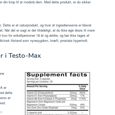
ger din krop til at modstå dem. Med dette produkt, er du sikker
. Dette er et naturprodukt, og hver af ingredienserne er blevet
et. Når det er sagt er det tilrådeligt, at du ikke øge dosis til mere
 kun for enkeltpersoner 18 år og ældre, og bør ikke tages af
edicinsk tilstand som nyresygdom, kræft, prostata hypertrofi,
er i Testo-Max
nne
EA er
Med dette
teron er
oost.
 i