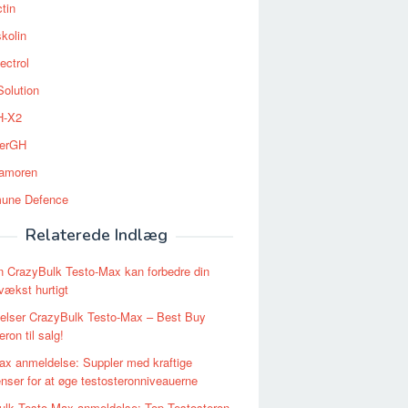
tin
kolin
ectrol
Solution
-X2
erGH
tamoren
une Defence
Relaterede Indlæg
 CrazyBulk Testo-Max kan forbedre din
ækst hurtigt
elser CrazyBulk Testo-Max – Best Buy
ron til salg!
x anmeldelse: Suppler med kraftige
enser for at øge testosteronniveauerne
ulk Testo-Max anmeldelse: Top Testosteron