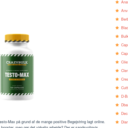
Ana
Anv
Ber
Bla
Bul
Cap
Cap
Cile
Clen
Crea
Cutt
D-B
Dba
Dec
to-Max på grund af de mange positive Begejstring lagt online.
Dia
n booster, men gør det virkelig arbejde? Der er sandsynligvis