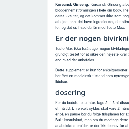
Koreansk Ginseng:
Koreansk Ginseng arbej
blodgennemstrømningen i hele din body.These
deres kvalitet, og det kommer ikke som nogen
arbejde, skal det have ingredienser, der sti
for, og det er, hvad du får med Testo Max.
Er der nogen bivirkn
Testo-Max ikke forårsager nogen bivirkninger
grundigt testet for at sikre den højeste kvalit
end hvad der anbefales.
Dette supplement er kun for enkeltpersoner 1
har fået en medicinsk tilstand som nyresygdo
lidelser.
dosering
For de bedste resultater, tage 2 til 3 af diss
et måltid. En enkelt cyklus skal vare 2 måne
er på en pause bør du følge tidsplanen for 
Bulk kosttilskud, men om du medtage dette 
anabolske steroider, er der ikke behov for a