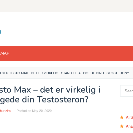
EMAP
SER TESTO MAX - DET ER VIRKELIG I STAND TIL AT ØGEDE DIN TESTOSTERON?
o Max – det er virkelig i
Search
for:
Øgede din Testosteron?
hunzira
Posted on
May 20, 2020
Air
Ana