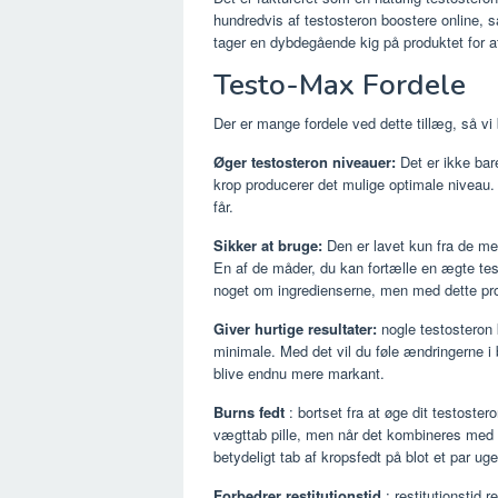
hundredvis af testosteron boostere online,
tager en dybdegående kig på produktet for at 
Testo-Max Fordele
Der er mange fordele ved dette tillæg, så vi
Øger testosteron niveauer:
Det er ikke bare
krop producerer det mulige optimale niveau. 
får.
Sikker at bruge:
Den er lavet kun fra de mes
En af de måder, du kan fortælle en ægte tes
noget om ingredienserne, men med dette pro
Giver hurtige resultater:
nogle testosteron 
minimale. Med det vil du føle ændringerne i b
blive endnu mere markant.
Burns fedt
: bortset fra at øge dit testoste
vægttab pille, men når det kombineres med e
betydeligt tab af kropsfedt på blot et par uge
Forbedrer restitutionstid
: restitutionstid 