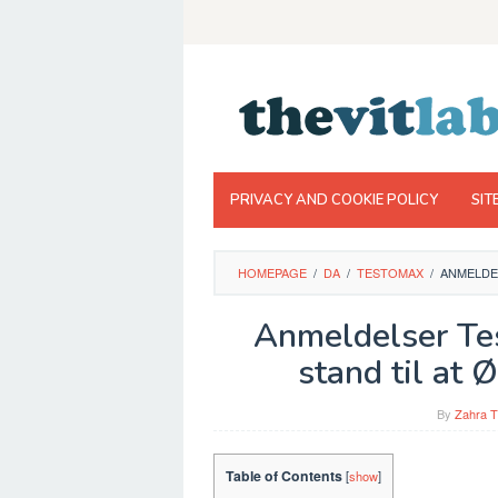
Skip
to
content
PRIVACY AND COOKIE POLICY
SIT
HOMEPAGE
/
DA
/
TESTOMAX
/
ANMELDEL
Anmeldelser Test
stand til at 
By
Zahra T
Table of Contents
[
show
]