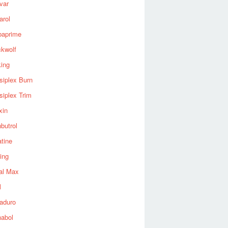
var
arol
baprime
ckwolf
king
siplex Burn
siplex Trim
xin
butrol
tine
ing
al Max
l
aduro
nabol