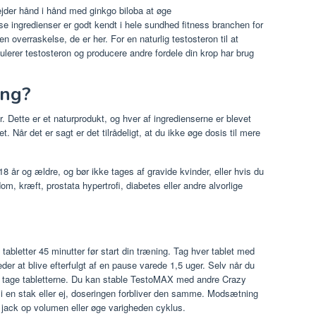
der hånd i hånd med ginkgo biloba at øge
 ingredienser er godt kendt i hele sundhed fitness branchen for
 overraskelse, de er her. For en naturlig testosteron til at
mulerer testosteron og producere andre fordele din krop har brug
ing?
. Dette er et naturprodukt, og hver af ingredienserne er blevet
et. Når det er sagt er det tilrådeligt, at du ikke øge dosis til mere
8 år og ældre, og bør ikke tages af gravide kvinder, eller hvis du
m, kræft, prostata hypertrofi, diabetes eller andre alvorlige
e tabletter 45 minutter før start din træning. Tag hver tablet med
der at blive efterfulgt af en pause varede 1,5 uger. Selv når du
at tage tabletterne. Du kan stable TestoMAX med andre Crazy
i en stak eller ej, doseringen forbliver den samme. Modsætning
t jack op volumen eller øge varigheden cyklus.