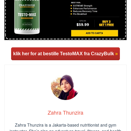
klik her for at bestille TestoMAX fra CrazyBulk
»
Zahra Thunzira
Zahra Thunzira is a Jakarta-based nutritionist and gym
instructor. She’s also an adventure travel, fitness, and health