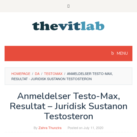
Skip
to
content
MENU
HOMEPAGE
/
DA
/
TESTOMAX
/
ANMELDELSER TESTO-MAX,
RESULTAT - JURIDISK SUSTANON TESTOSTERON
Anmeldelser Testo-Max,
Resultat – Juridisk Sustanon
Testosteron
By
Zahra Thunzira
Posted on
July 11, 2020