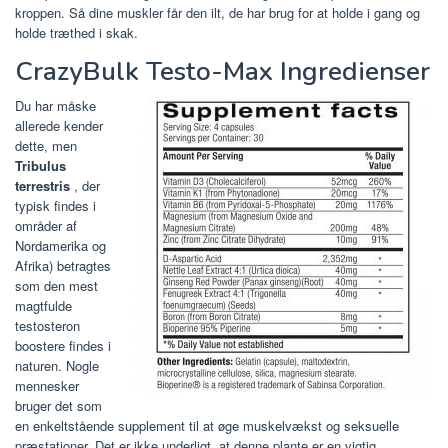
kroppen. Så dine muskler får den ilt, de har brug for at holde i gang og
holde træthed i skak.
CrazyBulk Testo-Max Ingredienser
Du har måske
allerede kender
dette, men
Tribulus
terrestris
, der
typisk findes i
områder af
Nordamerika og
Afrika) betragtes
som den mest
magtfulde
testosteron
boostere findes i
naturen. Nogle
mennesker
bruger det som
en enkeltstående supplement til at øge muskelvækst og seksuelle
præstationer. Det er ikke underligt, at denne plante er en vigtig