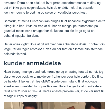
niveauer. Dette er en effekt af hver præstationsfremmende midler, og
det vil ikke gøre nogen skade, hvis du er aktiv nok til at brænde
igennem denne forbedring og spise en velafbalanceret kost.
Bemærk, at mens Sustanon kan bruges til at behandle sygdomme dette
tillæg ikke kan. Hvis du tror, ​​at du har en mangel på testosteron på
grund af medicinske årsager bør du konsultere din læge og få en
behandlingsplan fra dem.
Det er også vigtigt ikke at gå ud over den anbefalede dosis. Kontakt din
læge, før du tager TestoMAX hvis du har fået en allerede eksisterende
helbredstilstand.
kunder anmeldelse
Have besøgt mange sundhedsmæssige og ernæring fora på nettet, jeg
observerede positive anmeldelser fra kunder over hele verden. De ting,
de havde til fælles, at TestoMAX gjorde dem i stand til at opbygge
stærke lean muskler, hvor positive resultater begyndte at manifestere
først efter 2 uger af tilskud. Deres eneste problem var, at de var nødt til
at tage 3 kapsler dagligt.