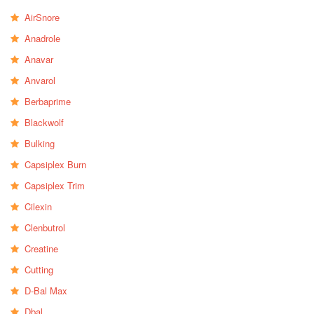
AirSnore
Anadrole
Anavar
Anvarol
Berbaprime
Blackwolf
Bulking
Capsiplex Burn
Capsiplex Trim
Cilexin
Clenbutrol
Creatine
Cutting
D-Bal Max
Dbal