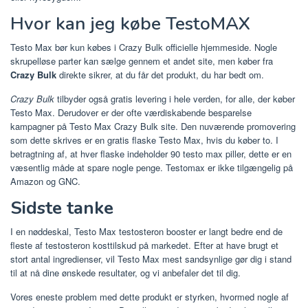
Hvor kan jeg købe TestoMAX
Testo Max bør kun købes i Crazy Bulk officielle hjemmeside. Nogle
skrupelløse parter kan sælge gennem et andet site, men køber fra
Crazy Bulk
direkte sikrer, at du får det produkt, du har bedt om.
Crazy Bulk
tilbyder også gratis levering i hele verden, for alle, der køber
Testo Max. Derudover er der ofte værdiskabende besparelse
kampagner på Testo Max Crazy Bulk site. Den nuværende promovering
som dette skrives er en gratis flaske Testo Max, hvis du køber to. I
betragtning af, at hver flaske indeholder 90 testo max piller, dette er en
væsentlig måde at spare nogle penge. Testomax er ikke tilgængelig på
Amazon og GNC.
Sidste tanke
I en nøddeskal, Testo Max testosteron booster er langt bedre end de
fleste af testosteron kosttilskud på markedet. Efter at have brugt et
stort antal ingredienser, vil Testo Max mest sandsynlige gør dig i stand
til at nå dine ønskede resultater, og vi anbefaler det til dig.
Vores eneste problem med dette produkt er styrken, hvormed nogle af