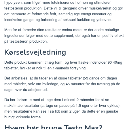
hypofysen, som frigør mere luteiniserende hormon og stimulerer
testosteron produktion. Dette vil til gengæld driver muskelvækst og gør
det nemmere at forbrænde fedt, samtidig øge energi niveauer og
inddrivelse gange, og forbedring af seksuel funktion og ydeevne.
Men for at forbedre dine resultater endnu mere, er der andre naturlige
ingredienser følger med dette supplement, der også har en positiv effekt
på testosteron produktion.
Kørselsvejledning
Dette produkt kommer i tillæg form, og hver flaske indeholder 90 40mg
tabletter, hvilket er nok til en 1-måneds forsyning.
Det anbefales, at du tager en af ​​disse tabletter 2-3 gange om dagen
med måltider, selv om hviledage, og 45 minutter før din træning på de
dage, hvor du arbejder ud.
Du bør fortsætte med at tage dem i mindst 2 måneder for at se
maksimale resultater (at tage en pause på 1,5 uger efter hver cyklus),
men resultaterne kan ses i så lidt som 2 uger, da dette er en ganske
hurtigt virkende formel.
Hvem bør bruge Testo Max?