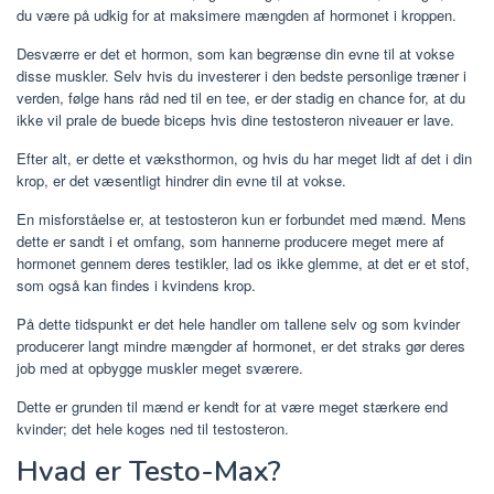
du være på udkig for at maksimere mængden af hormonet i kroppen.
Desværre er det et hormon, som kan begrænse din evne til at vokse
disse muskler. Selv hvis du investerer i den bedste personlige træner i
verden, følge hans råd ned til en tee, er der stadig en chance for, at du
ikke vil prale de buede biceps hvis dine testosteron niveauer er lave.
Efter alt, er dette et væksthormon, og hvis du har meget lidt af det i din
krop, er det væsentligt hindrer din evne til at vokse.
En misforståelse er, at testosteron kun er forbundet med mænd. Mens
dette er sandt i et omfang, som hannerne producere meget mere af
hormonet gennem deres testikler, lad os ikke glemme, at det er et stof,
som også kan findes i kvindens krop.
På dette tidspunkt er det hele handler om tallene selv og som kvinder
producerer langt mindre mængder af hormonet, er det straks gør deres
job med at opbygge muskler meget sværere.
Dette er grunden til mænd er kendt for at være meget stærkere end
kvinder; det hele koges ned til testosteron.
Hvad er Testo-Max?