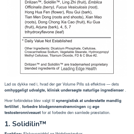
Lad os dykke ned i, hvad der gør Volume Pills så effektive — dets
omhyggeligt udvalgte, klinisk undersøgte naturlige ingredienser
.
Hver forbindelse blev valgt til
synergistisk at understøtte mandlig
fertilitet
,
forbedre blodgennemstrømningen
og
øge
testosteronniveauet
for at forbedre den samlede præstation.
1. Solidilin™
Funktion:
Elskovsmiddel og libidoforstærker