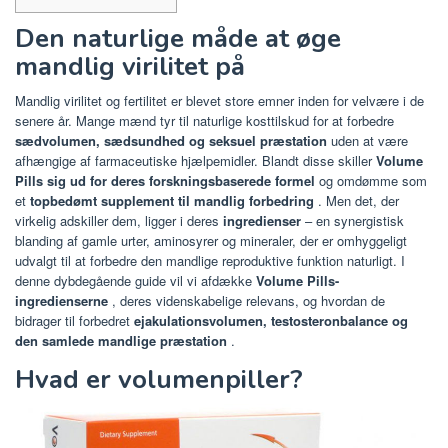
Den naturlige måde at øge
mandlig virilitet på
Mandlig virilitet og fertilitet er blevet store emner inden for velvære i de
senere år. Mange mænd tyr til naturlige kosttilskud for at forbedre
sædvolumen, sædsundhed og seksuel præstation
uden at være
afhængige af farmaceutiske hjælpemidler. Blandt disse
skiller
Volume
Pills sig ud for deres
forskningsbaserede formel
og omdømme som
et
topbedømt supplement til mandlig forbedring
. Men det, der
virkelig adskiller dem, ligger i deres
ingredienser
– en synergistisk
blanding af gamle urter, aminosyrer og mineraler, der er omhyggeligt
udvalgt til at forbedre den mandlige reproduktive funktion naturligt. I
denne dybdegående guide vil vi afdække
Volume Pills-
ingredienserne
, deres videnskabelige relevans, og hvordan de
bidrager til forbedret
ejakulationsvolumen, testosteronbalance og
den samlede mandlige præstation
.
Hvad er volumenpiller?