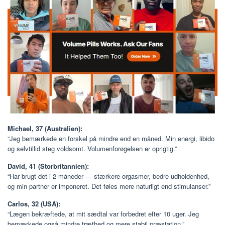
Michael, 37 (Australien):
“Jeg bemærkede en forskel på mindre end en måned. Min energi, libido
og selvtillid steg voldsomt. Volumenforøgelsen er oprigtig.”
David, 41 (Storbritannien):
“Har brugt det i 2 måneder — stærkere orgasmer, bedre udholdenhed,
og min partner er imponeret. Det føles mere naturligt end stimulanser.”
Carlos, 32 (USA):
“Lægen bekræftede, at mit sædtal var forbedret efter 10 uger. Jeg
bemærkede også mindre træthed og mere stabil præstation.”