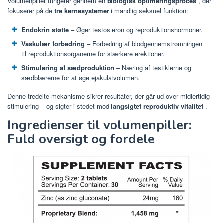
Volumenpiller fungerer gennem en
biologisk optimeringsproces
, der
fokuserer på de
tre kernesystemer
i mandlig seksuel funktion:
Endokrin støtte
– Øger testosteron og reproduktionshormoner.
Vaskulær forbedring
– Forbedring af blodgennemstrømningen
til reproduktionsorganerne for stærkere erektioner.
Stimulering af sædproduktion
– Næring af testiklerne og
sædblærerne for at øge ejakulatvolumen.
Denne tredelte mekanisme sikrer resultater, der går ud over midlertidig
stimulering – og sigter i stedet mod
langsigtet reproduktiv vitalitet
.
Ingredienser til volumenpiller:
Fuld oversigt og fordele