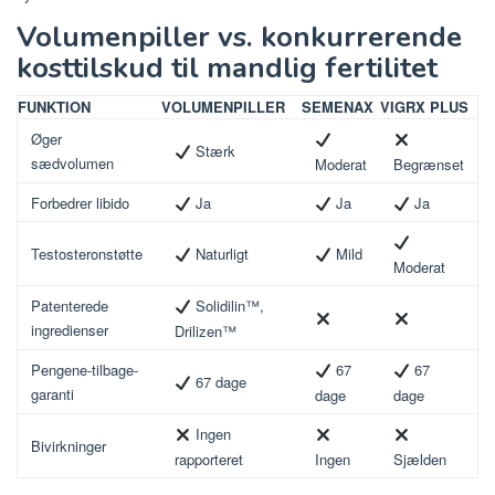
Volumenpiller vs. konkurrerende
kosttilskud til mandlig fertilitet
FUNKTION
VOLUMENPILLER
SEMENAX
VIGRX PLUS
Øger
Stærk
sædvolumen
Moderat
Begrænset
Forbedrer libido
Ja
Ja
Ja
Testosteronstøtte
Naturligt
Mild
Moderat
Patenterede
Solidilin™,
ingredienser
Drilizen™
Pengene-tilbage-
67
67
67 dage
garanti
dage
dage
Ingen
Bivirkninger
rapporteret
Ingen
Sjælden