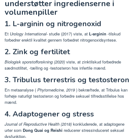
understøtter ingredienserne i
volumenpiller
1. L-arginin og nitrogenoxid
Et
Urology International-
studie (2017) viste, at
L-arginin
-tilskud
forbedrer erektil kvalitet gennem forbedret nitrogenoxidsyntese.
2. Zink og fertilitet
Biologisk sporstofforskning (2020)
viste, at zinktilskud forbedrede
sædmotilitet, -tælling og -testosteron hos infertile mænd.
3. Tribulus terrestris og testosteron
En metaanalyse (
Phytomedicine, 2019
) bekræftede, at Tribulus kan
forhøje naturligt testosteron og forbedre seksuel tilfredsstillelse hos
mænd.
4. Adaptogener og stress
Journal of Reproductive Health (2018)
konkluderede, at adaptogene
urter som
Dong Quai og Reishi
reducerer stressinduceret seksuel
dysfunktion.