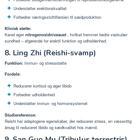
Understøtter erektionskvalitet
Forbedrer næringsstoftilførslen til sædproduktion
Klinisk støtte:
Kanel øger
nitrogenoxidniveauet
, hvilket fremmer bedre vaskulær
sundhed – afgørende for erektil funktion og udholdenhed.
8. Ling Zhi (Reishi-svamp)
Funktion:
Immun- og stressstøtte
Fordele:
Reducerer kortisol og øger libido
Forbedrer udholdenhed
Understøtter immun- og hormonsystemet
Studiereference:
Reishi har adaptogene egenskaber, der reducerer stress, en væsentlig
årsag til reduceret libido og sædkvalitet hos mænd.
9. San Guo Mu (Tribulus terrestris)