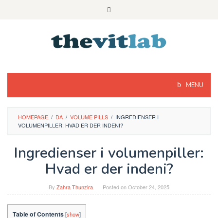
Skip
to
content
MENU
HOMEPAGE
/
DA
/
VOLUME PILLS
/
INGREDIENSER I
VOLUMENPILLER: HVAD ER DER INDENI?
Ingredienser i volumenpiller:
Hvad er der indeni?
By
Zahra Thunzira
Posted on
October 24, 2025
Table of Contents
[
show
]