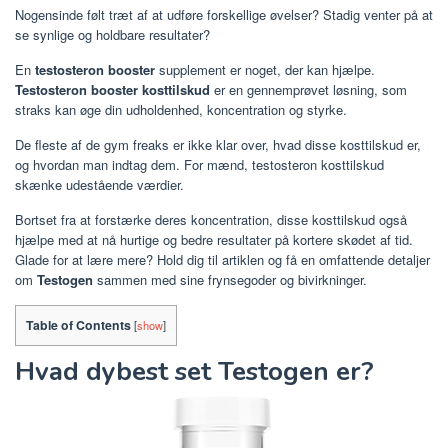
Nogensinde følt træt af at udføre forskellige øvelser? Stadig venter på at
se synlige og holdbare resultater?
En
testosteron booster
supplement er noget, der kan hjælpe.
Testosteron booster kosttilskud
er en gennemprøvet løsning, som
straks kan øge din udholdenhed, koncentration og styrke.
De fleste af de gym freaks er ikke klar over, hvad disse kosttilskud er,
og hvordan man indtag dem. For mænd, testosteron kosttilskud
skænke udestående værdier.
Bortset fra at forstærke deres koncentration, disse kosttilskud også
hjælpe med at nå hurtige og bedre resultater på kortere skødet af tid.
Glade for at lære mere? Hold dig til artiklen og få en omfattende detaljer
om
Testogen
sammen med sine frynsegoder og bivirkninger.
Table of Contents
[
show
]
Hvad dybest set Testogen er?