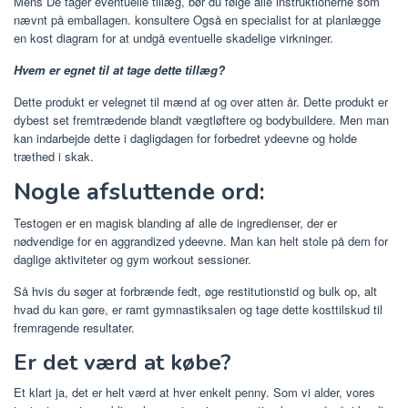
Mens De tager eventuelle tillæg, bør du følge alle instruktionerne som
nævnt på emballagen. konsultere Også en specialist for at planlægge
en kost diagram for at undgå eventuelle skadelige virkninger.
Hvem er egnet til at tage dette tillæg?
Dette produkt er velegnet til mænd af og over atten år. Dette produkt er
dybest set fremtrædende blandt vægtløftere og bodybuildere. Men man
kan indarbejde dette i dagligdagen for forbedret ydeevne og holde
træthed i skak.
Nogle afsluttende ord:
Testogen er en magisk blanding af alle de ingredienser, der er
nødvendige for en aggrandized ydeevne. Man kan helt stole på dem for
daglige aktiviteter og gym workout sessioner.
Så hvis du søger at forbrænde fedt, øge restitutionstid og bulk op, alt
hvad du kan gøre, er ramt gymnastiksalen og tage dette kosttilskud til
fremragende resultater.
Er det værd at købe?
Et klart ja, det er helt værd at hver enkelt penny. Som vi alder, vores