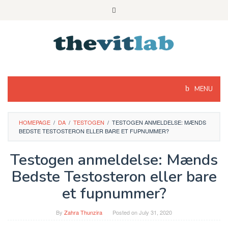
Skip
to
content
MENU
HOMEPAGE
/
DA
/
TESTOGEN
/
TESTOGEN ANMELDELSE: MÆNDS
BEDSTE TESTOSTERON ELLER BARE ET FUPNUMMER?
Testogen anmeldelse: Mænds
Bedste Testosteron eller bare
et fupnummer?
By
Zahra Thunzira
Posted on
July 31, 2020