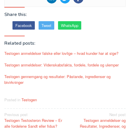
Share this:
Facebook
Tweet
WhatsApp
Related posts:
Testogen anmeldelser falske eller lovlige – hvad kunder har at sige?
Testogen anmeldelser: Videnskabsfakta, fordele, fordele og ulemper
Testogen gennemgang og resultater: Påstande, ingredienser og
bivirkninger
Posted in
Testogen
Post
Previous post
Next post
Testogen Testosteron Review – Er
Testogen anmeldelser og
navigation
alle fordelene Sandt eller fidus?
Resultater, Ingredienser, og