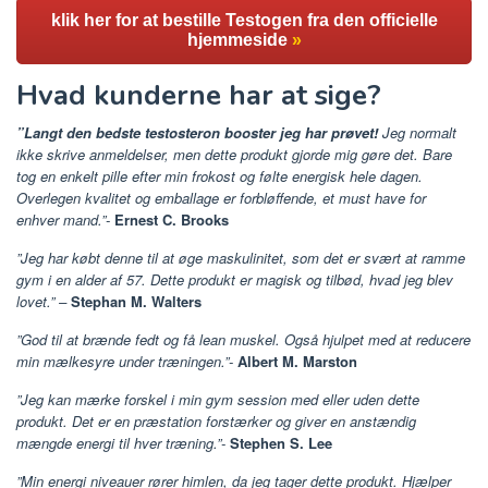
klik her for at bestille Testogen fra den officielle
hjemmeside
»
Hvad kunderne har at sige?
”Langt den bedste testosteron booster jeg har prøvet!
Jeg normalt
ikke skrive anmeldelser, men dette produkt gjorde mig gøre det. Bare
tog en enkelt pille efter min frokost og følte energisk hele dagen.
Overlegen kvalitet og emballage er forbløffende, et must have for
enhver mand.”-
Ernest C. Brooks
”Jeg har købt denne til at øge maskulinitet, som det er svært at ramme
gym i en alder af 57. Dette produkt er magisk og tilbød, hvad jeg blev
lovet.” –
Stephan M. Walters
”God til at brænde fedt og få lean muskel. Også hjulpet med at reducere
min mælkesyre under træningen.”-
Albert M. Marston
”Jeg kan mærke forskel i min gym session med eller uden dette
produkt. Det er en præstation forstærker og giver en anstændig
mængde energi til hver træning.”-
Stephen S. Lee
”Min energi niveauer rører himlen, da jeg tager dette produkt. Hjælper