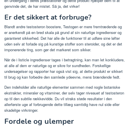
en undergang i deres præstationer og dette produkt hjælper dem til at
genvinde det, de har mistet. Så ja, det virker!
Er det sikkert at forbruge?
Blandt andre testosteron boostere, Testogen er mere fremtrædende og
er anerkendt på en bred skala på grund af sin naturlige ingredienser og
garanteret sikkerhed. Det har alle de funktioner til at udføre sine løfter
uden selv at forlade sig på kunstige stoffer som steroider, og det er det
imponerende ting, som gør det markeret som sikker.
Når de i listicle ingredienser tages i betragtning, kan man let konkludere,
at alle af dem er naturlige og er sikre for sundheden. Forskellige
undersøgelser og rapporter har også vist sig, at dette produkt er sikkert
til brug og kan forbedre den samlede ydeevne, mens brændende fedt.
Den indeholder alle naturlige elementer sammen med nogle botaniske
ekstrakter, mineraler og vitaminer, der selv tager niveauet af testosteron
op til den subtile rækkevidde. Du vil straks støde resultater i den
allerførste uge af forbrugende dette tillæg samtidig have nul side eller
skadelige virkninger.
Fordele og ulemper