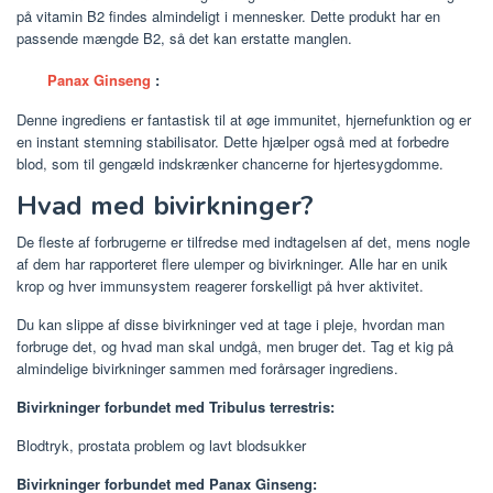
på vitamin B2 findes almindeligt i mennesker. Dette produkt har en
passende mængde B2, så det kan erstatte manglen.
Panax Ginseng
:
Denne ingrediens er fantastisk til at øge immunitet, hjernefunktion og er
en instant stemning stabilisator. Dette hjælper også med at forbedre
blod, som til gengæld indskrænker chancerne for hjertesygdomme.
Hvad med bivirkninger?
De fleste af forbrugerne er tilfredse med indtagelsen af ​​det, mens nogle
af dem har rapporteret flere ulemper og bivirkninger. Alle har en unik
krop og hver immunsystem reagerer forskelligt på hver aktivitet.
Du kan slippe af disse bivirkninger ved at tage i pleje, hvordan man
forbruge det, og hvad man skal undgå, men bruger det. Tag et kig på
almindelige bivirkninger sammen med forårsager ingrediens.
Bivirkninger forbundet med Tribulus terrestris:
Blodtryk, prostata problem og lavt blodsukker
Bivirkninger forbundet med Panax Ginseng: