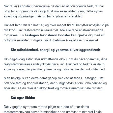
Når du er i konstant bevægelse på den ed af brændende fedt, du har
brug for at opmuntre din krop til at vokse muskler. Igen, dette synes
svært og uopnåelige, hvis du har krydset en vis alder.
Uanset hvor ren din kost er, og hvor meget tid du benytter arbejde ud på
din krop. Lav testosteron niveauer vil lade alle dine anstrengelser gå
forgæves. En
Testogen testosteron booster
kan hjælpe dig med at
opbygge muskler hurtigere, så du behøver ikke at kæmpe meget.
Din udholdenhed, energi og ydeevne bliver aggrandized:
Din dag-til-dag aktiviteter udmattende dig? Som du bliver gammel, dine
testosteronniveau sandsynligvis blive lav. Træthed og fedme er de to
store syndere, der påvirker ydeevne og indskrænke den udholdenhed.
Men heldigvis kan dette nemt genoplivet ved at tage i Testogen. Det
brænde fedt og flor præstation, der hurtigt påvirker din udholdenhed og
øger det, så du føler dig aldrig træt og forblive energisk hele din dag.
Det øger libido:
Det vigtigste symptom mænd plejer at støde på, når deres
testosteronniveau bliver formindsket er en gradvist minimeret libido.