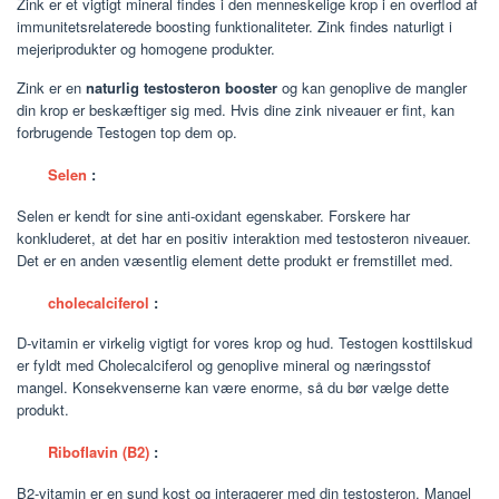
Zink er et vigtigt mineral findes i den menneskelige krop i en overflod af
immunitetsrelaterede boosting funktionaliteter. Zink findes naturligt i
mejeriprodukter og homogene produkter.
Zink er en
naturlig testosteron booster
og kan genoplive de mangler
din krop er beskæftiger sig med. Hvis dine zink niveauer er fint, kan
forbrugende Testogen top dem op.
Selen
:
Selen er kendt for sine anti-oxidant egenskaber. Forskere har
konkluderet, at det har en positiv interaktion med testosteron niveauer.
Det er en anden væsentlig element dette produkt er fremstillet med.
cholecalciferol
:
D-vitamin er virkelig vigtigt for vores krop og hud. Testogen kosttilskud
er fyldt med Cholecalciferol og genoplive mineral og næringsstof
mangel. Konsekvenserne kan være enorme, så du bør vælge dette
produkt.
Riboflavin (B2)
:
B2-vitamin er en sund kost og interagerer med din testosteron. Mangel