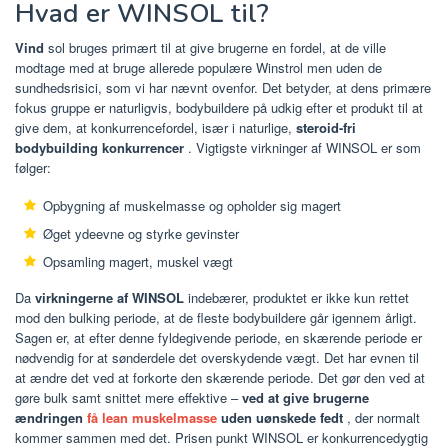
Hvad er WINSOL til?
Vind
sol bruges primært til at give brugerne en fordel, at de ville
modtage med at bruge allerede populære Winstrol men uden de
sundhedsrisici, som vi har nævnt ovenfor. Det betyder, at dens primære
fokus gruppe er naturligvis, bodybuildere på udkig efter et produkt til at
give dem, at konkurrencefordel, især i naturlige,
steroid-fri
bodybuilding konkurrencer
. Vigtigste virkninger af WINSOL er som
følger:
Opbygning af muskelmasse og opholder sig magert
Øget ydeevne og styrke gevinster
Opsamling magert, muskel vægt
Da
virkningerne af WINSOL
indebærer, produktet er ikke kun rettet
mod den bulking periode, at de fleste bodybuildere går igennem årligt.
Sagen er, at efter denne fyldegivende periode, en skærende periode er
nødvendig for at sønderdele det overskydende vægt. Det har evnen til
at ændre det ved at forkorte den skærende periode. Det gør den ved at
gøre bulk samt snittet mere effektive –
ved at give brugerne
ændringen
få lean muskelmasse
uden uønskede fedt
, der normalt
kommer sammen med det. Prisen punkt WINSOL er konkurrencedygtig