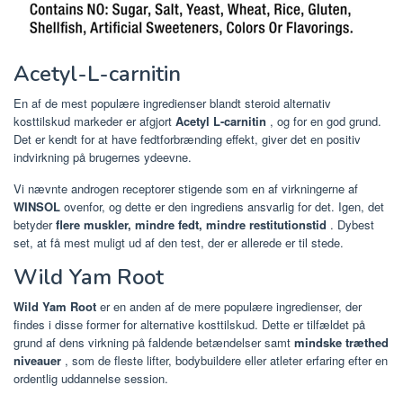
Acetyl-L-carnitin
En af de mest populære ingredienser blandt steroid alternativ
kosttilskud markeder er afgjort
Acetyl L-carnitin
, og for en god grund.
Det er kendt for at have fedtforbrænding effekt, giver det en positiv
indvirkning på brugernes ydeevne.
Vi nævnte androgen receptorer stigende som en af virkningerne af
WINSOL
ovenfor, og dette er den ingrediens ansvarlig for det. Igen, det
betyder
flere muskler, mindre fedt, mindre restitutionstid
. Dybest
set, at få mest muligt ud af den test, der er allerede er til stede.
Wild Yam Root
Wild Yam Root
er en anden af de mere populære ingredienser, der
findes i disse former for alternative kosttilskud. Dette er tilfældet på
grund af dens virkning på faldende betændelser samt
mindske træthed
niveauer
, som de fleste lifter, bodybuildere eller atleter erfaring efter en
ordentlig uddannelse session.