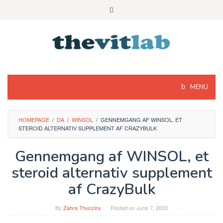
Skip
to
content
MENU
HOMEPAGE
/
DA
/
WINSOL
/
GENNEMGANG AF WINSOL, ET
STEROID ALTERNATIV SUPPLEMENT AF CRAZYBULK
Gennemgang af WINSOL, et
steroid alternativ supplement
af CrazyBulk
By
Zahra Thunzira
Posted on
June 7, 2020