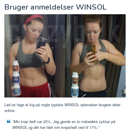
Bruger anmeldelser WINSOL
Lad os tage et kig på nogle typiske WINSOL oplevelser brugere deler
online:
”Min krop fedt var 23%. Jeg gjorde en to måneders cyklus på
WINSOL og det har fået min kropsfedt ned til 17%.”