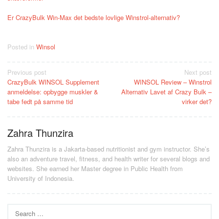
Er CrazyBulk Win-Max det bedste lovlige Winstrol-alternativ?
Posted in
Winsol
Post
Previous post
Next post
CrazyBulk WINSOL Supplement
WINSOL Review – Winstrol
navigation
anmeldelse: opbygge muskler &
Alternativ Lavet af Crazy Bulk –
tabe fedt på samme tid
virker det?
Zahra Thunzira
Zahra Thunzira is a Jakarta-based nutritionist and gym instructor. She’s
also an adventure travel, fitness, and health writer for several blogs and
websites. She earned her Master degree in Public Health from
University of Indonesia.
Search
for: