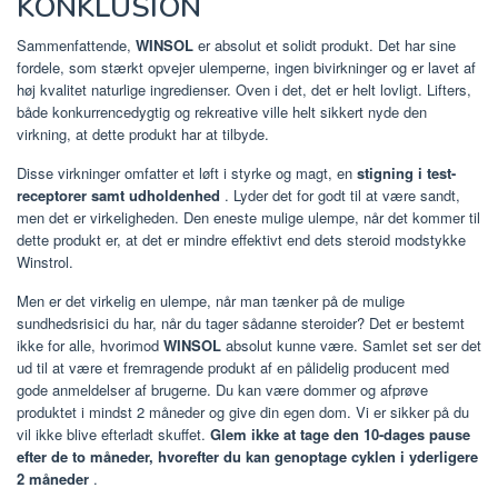
KONKLUSION
Sammenfattende,
WINSOL
er absolut et solidt produkt. Det har sine
fordele, som stærkt opvejer ulemperne, ingen bivirkninger og er lavet af
høj kvalitet naturlige ingredienser. Oven i det, det er helt lovligt. Lifters,
både konkurrencedygtig og rekreative ville helt sikkert nyde den
virkning, at dette produkt har at tilbyde.
Disse virkninger omfatter et løft i styrke og magt, en
stigning i test-
receptorer samt udholdenhed
. Lyder det for godt til at være sandt,
men det er virkeligheden. Den eneste mulige ulempe, når det kommer til
dette produkt er, at det er mindre effektivt end dets steroid modstykke
Winstrol.
Men er det virkelig en ulempe, når man tænker på de mulige
sundhedsrisici du har, når du tager sådanne steroider? Det er bestemt
ikke for alle, hvorimod
WINSOL
absolut kunne være. Samlet set ser det
ud til at være et fremragende produkt af en pålidelig producent med
gode anmeldelser af brugerne. Du kan være dommer og afprøve
produktet i mindst 2 måneder og give din egen dom. Vi er sikker på du
vil ikke blive efterladt skuffet.
Glem ikke at tage den 10-dages pause
efter de to måneder, hvorefter du kan genoptage cyklen i yderligere
2 måneder
.