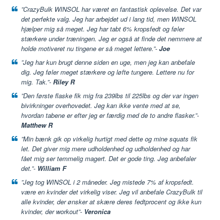
”CrazyBulk WINSOL har været en fantastisk oplevelse. Det var
det perfekte valg. Jeg har arbejdet ud i lang tid, men WINSOL
hjælper mig så meget. Jeg har tabt 6% kropsfedt og føler
stærkere under træningen. Jeg er også at finde det nemmere at
holde motiveret nu tingene er så meget lettere.”-
Joe
”Jeg har kun brugt denne siden en uge, men jeg kan anbefale
dig. Jeg føler meget stærkere og løfte tungere. Lettere nu for
mig. Tak.”-
Riley R
”Den første flaske fik mig fra 239lbs til 225lbs og der var ingen
bivirkninger overhovedet. Jeg kan ikke vente med at se,
hvordan tabene er efter jeg er færdig med de to andre flasker.”-
Matthew R
”Min bænk gik op virkelig hurtigt med dette og mine squats fik
let. Det giver mig mere udholdenhed og udholdenhed og har
fået mig ser temmelig magert. Det er gode ting. Jeg anbefaler
det.”-
William F
”Jeg tog WINSOL i 2 måneder. Jeg mistede 7% af kropsfedt.
være en kvinder det virkelig viser. Jeg vil anbefale CrazyBulk til
alle kvinder, der ønsker at skære deres fedtprocent og ikke kun
kvinder, der workout”-
Veronica