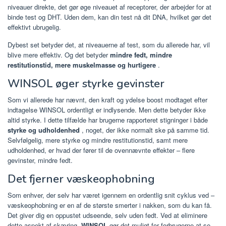
niveauer direkte, det gør øge niveauet af receptorer, der arbejder for at
binde test og DHT. Uden dem, kan din test nå dit DNA, hvilket gør det
effektivt ubrugelig.
Dybest set betyder det, at niveauerne af test, som du allerede har, vil
blive mere effektiv. Og det betyder
mindre fedt, mindre
restitutionstid, mere muskelmasse og hurtigere
.
WINSOL øger styrke gevinster
Som vi allerede har nævnt, den kraft og ydelse boost modtaget efter
indtagelse WINSOL ordentligt er indlysende. Men dette betyder ikke
altid styrke. I dette tilfælde har brugerne rapporteret stigninger i både
styrke og udholdenhed
, noget, der ikke normalt ske på samme tid.
Selvfølgelig, mere styrke og mindre restitutionstid, samt mere
udholdenhed, er hvad der fører til de ovennævnte effekter – flere
gevinster, mindre fedt.
Det fjerner væskeophobning
Som enhver, der selv har været igennem en ordentlig snit cyklus ved –
væskeophobning er en af de største smerter i nakken, som du kan få.
Det giver dig en oppustet udseende, selv uden fedt. Ved at eliminere
dette aspekt af skæring,
WINSOL
gør det muligt for forbrugerne at se