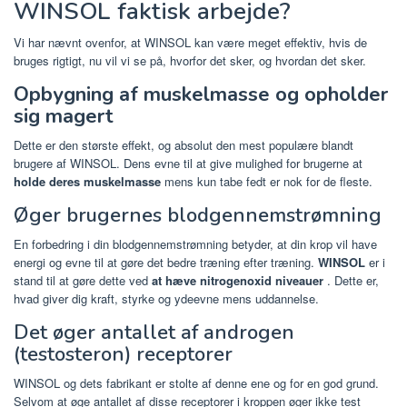
WINSOL faktisk arbejde?
Vi har nævnt ovenfor, at WINSOL kan være meget effektiv, hvis de
bruges rigtigt, nu vil vi se på, hvorfor det sker, og hvordan det sker.
Opbygning af muskelmasse og opholder
sig magert
Dette er den største effekt, og absolut den mest populære blandt
brugere af WINSOL. Dens evne til at give mulighed for brugerne at
holde deres muskelmasse
mens kun tabe fedt er nok for de fleste.
Øger brugernes blodgennemstrømning
En forbedring i din blodgennemstrømning betyder, at din krop vil have
energi og evne til at gøre det bedre træning efter træning.
WINSOL
er i
stand til at gøre dette ved
at hæve nitrogenoxid niveauer
. Dette er,
hvad giver dig kraft, styrke og ydeevne mens uddannelse.
Det øger antallet af androgen
(testosteron) receptorer
WINSOL og dets fabrikant er stolte af denne ene og for en god grund.
Selvom at øge antallet af disse receptorer i kroppen øger ikke test