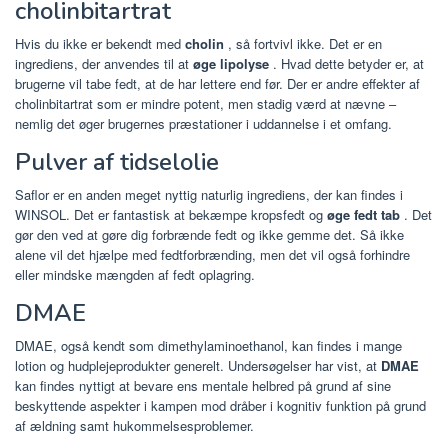
cholinbitartrat
Hvis du ikke er bekendt med
cholin
, så fortvivl ikke. Det er en
ingrediens, der anvendes til at
øge lipolyse
. Hvad dette betyder er, at
brugerne vil tabe fedt, at de har lettere end før. Der er andre effekter af
cholinbitartrat som er mindre potent, men stadig værd at nævne –
nemlig det øger brugernes præstationer i uddannelse i et omfang.
Pulver af tidselolie
Saflor er en anden meget nyttig naturlig ingrediens, der kan findes i
WINSOL. Det er fantastisk at bekæmpe kropsfedt og
øge fedt tab
. Det
gør den ved at gøre dig forbrænde fedt og ikke gemme det. Så ikke
alene vil det hjælpe med fedtforbrænding, men det vil også forhindre
eller mindske mængden af fedt oplagring.
DMAE
DMAE, også kendt som dimethylaminoethanol, kan findes i mange
lotion og hudplejeprodukter generelt. Undersøgelser har vist, at
DMAE
kan findes nyttigt at bevare ens mentale helbred på grund af sine
beskyttende aspekter i kampen mod dråber i kognitiv funktion på grund
af ældning samt hukommelsesproblemer.